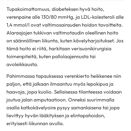
Tupakoimattomuus, diabeteksen hyvä hoito,
verenpaine alle 130/80 mmHg, ja LDL-kolesteroli alle
1,4 mmol/l ovat valtimosairauden hoidon tavoitteita.
Alaraajojen tukkivan valtimotaudin oleellinen hoito
on säännöllinen liikunta, kuten kävelyharjoitukset. Jos
tämä hoito ei riitä, harkitaan verisuonikirurgisia
toimenpiteitä, kuten pallolaajennusta tai
avoleikkausta.
Pahimmassa tapauksessa verenkierto heikkenee niin
paljon, että jalkaan ilmaantuu myös lepokipua ja
haavoja, jopa kuolio. Sellaisessa tilanteessa voidaan
joutua jalan amputaatioon. Onneksi suurimmalla
osalla katkokävelyoire pysyy samanlaisena tai jopa
lievittyy hyvän lääkityksen ja elintapahoidon,
erityisesti liikunnan avulla.