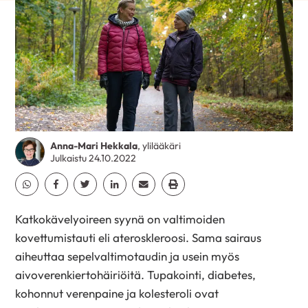
Anna-Mari Hekkala
, ylilääkäri
Julkaistu 24.10.2022
Jaa Whatsapp
Jaa Facebook
Jaa Twitter
Jaa Linkedin
Jaa Email
Jaa Print
Katkokävelyoireen syynä on valtimoiden
kovettumistauti eli ateroskleroosi. Sama sairaus
aiheuttaa sepelvaltimotaudin ja usein myös
aivoverenkiertohäiriöitä. Tupakointi, diabetes,
kohonnut verenpaine ja kolesteroli ovat