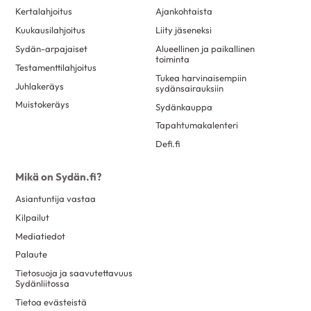
Kertalahjoitus
Ajankohtaista
Kuukausilahjoitus
Liity jäseneksi
Sydän-arpajaiset
Alueellinen ja paikallinen
toiminta
Testamenttilahjoitus
Tukea harvinaisempiin
Juhlakeräys
sydänsairauksiin
Muistokeräys
Sydänkauppa
Tapahtumakalenteri
Defi.fi
Mikä on Sydän.fi?
Asiantuntija vastaa
Kilpailut
Mediatiedot
Palaute
Tietosuoja ja saavutettavuus
Sydänliitossa
Tietoa evästeistä