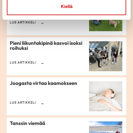
Kurssilta vertaistukea ja
Kiellä
varmuutta liikkumiseen
LUE ARTIKKELI
Pieni liikuntakipinä kasvoi isoksi
roihuksi
LUE ARTIKKELI
Joogasta virtaa kaamokseen
LUE ARTIKKELI
Tanssin viemää