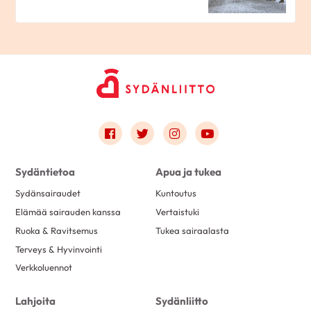
Link to facebook
Link to twitter
Link to instagram
Link to youtube
Sydäntietoa
Apua ja tukea
Sydänsairaudet
Kuntoutus
Elämää sairauden kanssa
Vertaistuki
Ruoka & Ravitsemus
Tukea sairaalasta
Terveys & Hyvinvointi
Verkkoluennot
Lahjoita
Sydänliitto