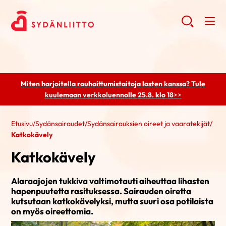
Miten harjoitella rauhoittumistaitoja lasten kanssa? Tule
kuulemaan
verkkoluennolle 25.8. klo 18
>>
Etusivu
/
Sydänsairaudet
/
Sydänsairauksien oireet ja vaaratekijät
/
Katkokävely
Katkokävely
Alaraajojen tukkiva valtimotauti aiheuttaa lihasten
hapenpuutetta rasituksessa. Sairauden oiretta
kutsutaan katkokävelyksi, mutta suuri osa potilaista
on myös oireettomia.