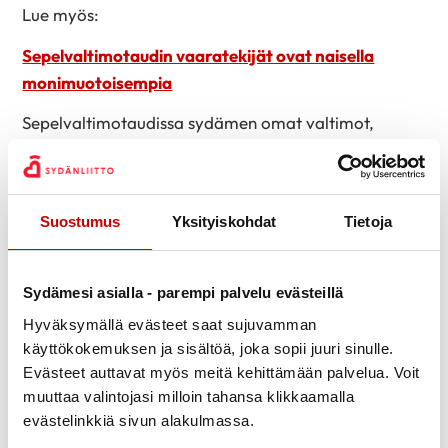
Lue myös:
Sepelvaltimotaudin vaaratekijät ovat naisella
monimuotoisempia
Sepelvaltimotaudissa sydämen omat valtimot,
sepelvaltimot sairastuvat. Verisuonten sisäpintaan
syntyy ateroskleroosia, joka tarkoittaa suomen
kielessä valtimoiden kovettumistautia.
Suostumus
Yksityiskohdat
Tietoja
Terveyden lukutaidolla on merkitystä
Sydämen asialla -hanke keskittyi lisäämään Keski-
Sydämesi asialla - parempi palvelu evästeillä
Suomen maaseutualueiden kylien yhteisöllisyyttä
Hyväksymällä evästeet saat sujuvamman
kannustamalla terveyttä ja hyvinvointia edistävän
käyttökokemuksen ja sisältöä, joka sopii juuri sinulle.
kylätoiminnan kehittämiseen. Hankkeessa edistettiin
Evästeet auttavat myös meitä kehittämään palvelua. Voit
Keski-Suomen maaseutuasukkaiden sydänterveyttä
muuttaa valintojasi milloin tahansa klikkaamalla
ja terveyden lukutaitoa terveystapahtumien avulla.
evästelinkkiä sivun alakulmassa.
Samalla tuotettiin katsaus keskisuomalaisten