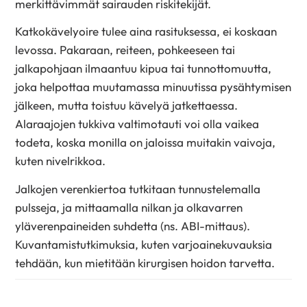
merkittävimmät sairauden riskitekijät.
Katkokävelyoire tulee aina rasituksessa, ei koskaan
levossa. Pakaraan, reiteen, pohkeeseen tai
jalkapohjaan ilmaantuu kipua tai tunnottomuutta,
joka helpottaa muutamassa minuutissa pysähtymisen
jälkeen, mutta toistuu kävelyä jatkettaessa.
Alaraajojen tukkiva valtimotauti voi olla vaikea
todeta, koska monilla on jaloissa muitakin vaivoja,
kuten nivelrikkoa.
Jalkojen verenkiertoa tutkitaan tunnustelemalla
pulsseja, ja mittaamalla nilkan ja olkavarren
yläverenpaineiden suhdetta (ns. ABI-mittaus).
Kuvantamistutkimuksia, kuten varjoainekuvauksia
tehdään, kun mietitään kirurgisen hoidon tarvetta.