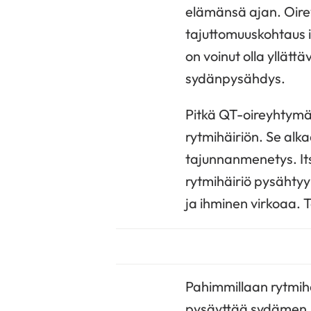
elämänsä ajan. Oirey
tajuttomuuskohtaus il
on voinut olla yllät
sydänpysähdys.
Pitkä QT-oireyhtymä
rytmihäiriön. Se alk
tajunnanmenetys. Its
rytmihäiriö pysähtyy
ja ihminen virkoaa. 
Pahimmillaan rytmih
pysäyttää sydämen. T