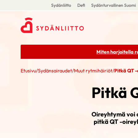
Sydänliitto
Defi
Sydänturvallinen Suomi
Miten harjoitella 
Etusivu
/
Sydänsairaudet
/
Muut rytmihäiriöt
/
Pitkä QT 
Pitkä 
Oireyhtymä voi a
pitkä QT -oirey