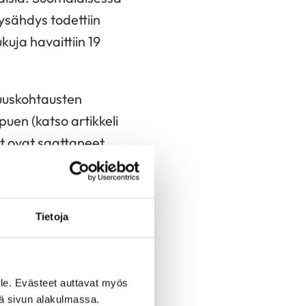
ysähdys todettiin
kuja havaittiin 19
muuskohtausten
puen (katso artikkeli
et ovat saattaneet
udessa. Tärkeää on
Tietoja
liity pitkä QT-
ensä harmittomia
le. Evästeet auttavat myös
iä sivun alakulmassa.