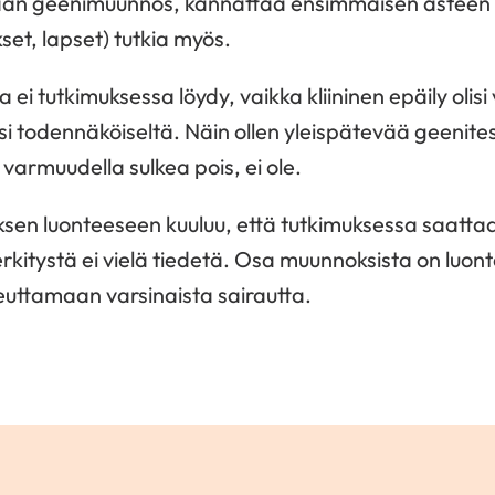
taan geenimuunnos, kannattaa ensimmäisen asteen 
et, lapset) tutkia myös.
i tutkimuksessa löydy, vaikka kliininen epäily olisi
i todennäköiseltä. Näin ollen yleispätevää geenitest
 varmuudella sulkea pois, ei ole.
ksen luonteeseen kuuluu, että tutkimuksessa saatta
kitystä ei vielä tiedetä. Osa muunnoksista on luont
heuttamaan varsinaista sairautta.