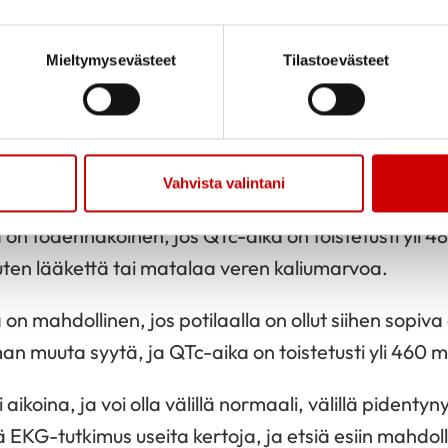
G) kuvaa sydämen sähköistä toimintaa. Nimensä m
Mieltymysevästeet
Tilastoevästeet
men sähköistä
palautumisaikaa mittaava QT-aika o
ikkeavan mallinen. Koska QT-aika vaihtelee sykkee
a, joka merkitään lyhyesti QTc. QT-aika on lisäksi na
Vahvista valintani
on todennäköinen, jos QTc-aika on toistetusti yli 4
kuten lääkettä tai matalaa veren kaliumarvoa.
n mahdollinen, jos potilaalla on ollut siihen sopiva o
n muuta syytä, ja QTc-aika on toistetusti yli 460 m
aikoina, ja voi olla välillä normaali, välillä pidentyn
 EKG-tutkimus useita kertoja, ja etsiä esiin mahdoll