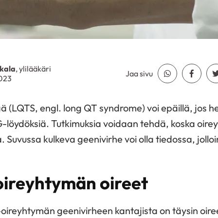
kala
, ylilääkäri
Jaa sivu
Jaa Whatsapp
Jaa Fa
2023
 (LQTS, engl. long QT syndrome) voi epäillä, jos he
KG-löydöksiä. Tutkimuksia voidaan tehdä, koska oir
la. Suvussa kulkeva geenivirhe voi olla tiedossa, jollo
oireyhtymän oireet
-oireyhtymän geenivirheen kantajista on täysin oir