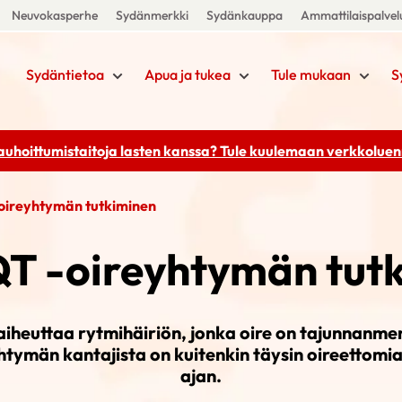
Neuvokasperhe
Sydänmerkki
Sydänkauppa
Ammattilaispalvel
Sydäntietoa
Apua ja tukea
Tule mukaan
S
rauhoittumistaitoja lasten kanssa? Tule kuulemaan
verkkoluenn
-oireyhtymän tutkiminen
QT -oireyhtymän tut
iheuttaa rytmihäiriön, jonka oire on tajunnanme
htymän kantajista on kuitenkin täysin oireettom
ajan.