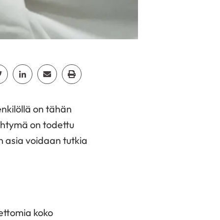
cebook
Jaa Twitter
Jaa Linkedin
Jaa Email
Jaa Print
nkilöllä on tähän
eyhtymä on todettu
in asia voidaan tutkia
eettomia koko