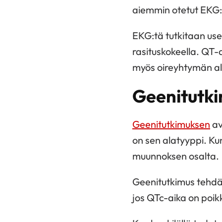
aiemmin otetut EKG:
EKG:tä tutkitaan use
rasituskokeella. QT-
myös oireyhtymän al
Geenitutk
Geenitutkimuksen
av
on sen alatyyppi. Ku
muunnoksen osalta.
Geenitutkimus tehdää
jos QTc-aika on poikk