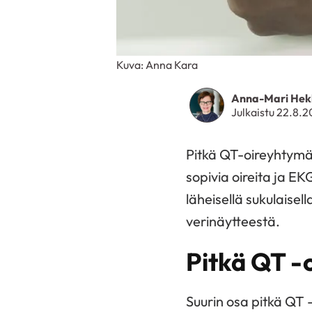
Kuva: Anna Kara
Anna-Mari Hek
Julkaistu 22.8.
Pitkä QT-oireyhtymää
sopivia oireita ja E
läheisellä sukulaisel
verinäytteestä.
Pitkä QT -
Suurin osa pitkä QT 