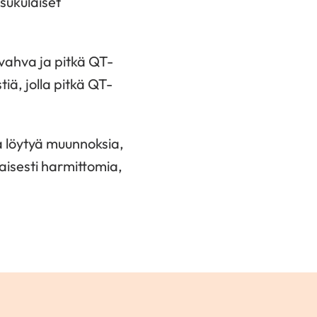
sukulaiset
 vahva ja pitkä QT-
iä, jolla pitkä QT-
a löytyä muunnoksia,
aisesti harmittomia,