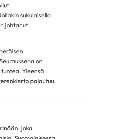
llut
ollakin sukulaisella
an johtanut
peräisen
. Seurauksena on
i tuntea. Yleensä
verenkierto palautuu,
rinään, joka
naisia. Suomalaisessa