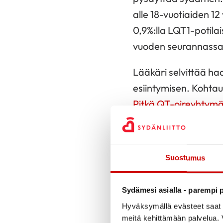
alle 18-vuotiaiden 1
0,9%:lla LQT1-potilai
vuoden seurannassa 
Lääkäri selvittää haa
esiintymisen. Kohtauk
Pitkä QT-oireyhtymä
ilmetä jo vuosia ta
myös tietää, millaisi
Suostumus
Suurin osa ihmisten k
oireyhtymään. Esime
Sydämesi asialla - parempi p
lisälyöntejä, joita jo
Hyväksymällä evästeet saat s
Sydänsähkö
meitä kehittämään palvelua. V