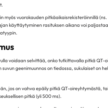
t.
in myös vuorokauden pitkäaikaisrekisteröinnillä (ns.
ajan käyttäytyminen rasituksen aikana voi paljastaa
atyypin.
imus
ulla voidaan selvittää, onko tutkittavalla pitkä QT-
n suvun geenimuunnos on tiedossa, sukulaiset on hel
n, jos on vahva epäily pitkä QT-oireyhtymästä, tai
euksellisen pitkä (yli 500 ms).