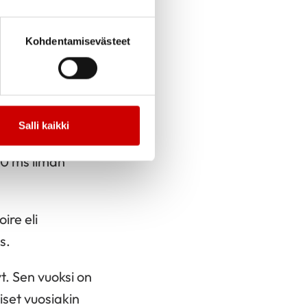
ukaisesti, pitkä QT-
Kohdentamisevästeet
n pidentynyt
. Myös
n mukaan, käytetään
isilla luontaisesti
Salli kaikki
80 ms ilman
ire eli
s.
yt. Sen vuoksi on
iset vuosiakin