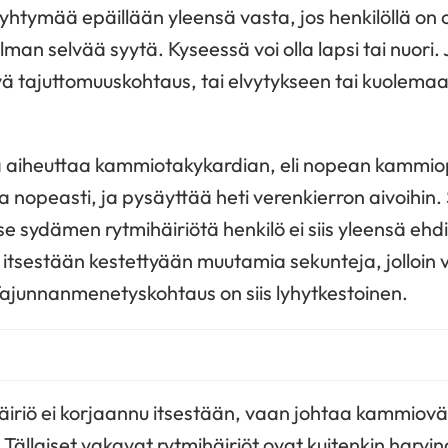
htymää epäillään yleensä vasta, jos henkilöllä on o
man selvää syytä. Kyseessä voi olla lapsi tai nuori. J
tävä tajuttomuuskohtaus, tai elvytykseen tai kuolema
 aiheuttaa kammiotakykardian, eli nopean kammio
aa nopeasti, ja pysäyttää heti verenkierron aivoihin
e sydämen rytmihäiriötä henkilö ei siis yleensä ehd
 itsestään kestettyään muutamia sekunteja, jolloin 
Tajunnanmenetyskohtaus on siis lyhytkestoinen.
äiriö ei korjaannu itsestään, vaan johtaa kammiovä
ällaiset vakavat rytmihäiriöt ovat kuitenkin harvi