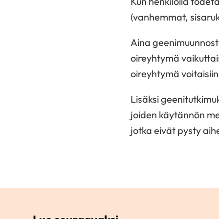
Kun henkilöllä tode
(vanhemmat, sisaruks
Aina geenimuunnosta e
oireyhtymä vaikuttais
oireyhtymä voitaisiin
Lisäksi geenitutkimu
joiden käytännön mer
jotka eivät pysty ai