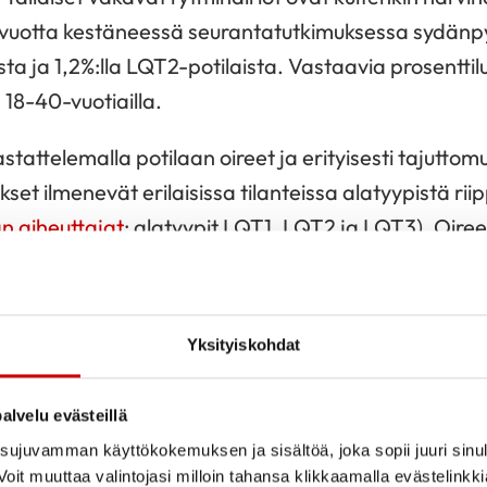
2 vuotta kestäneessä seurantatutkimuksessa sydänp
sta ja 1,2%:lla LQT2-potilaista. Vastaavia prosenttilu
18-40-vuotiailla.
stattelemalla potilaan oireet ja erityisesti tajutto
set ilmenevät erilaisissa tilanteissa alatyypistä riip
n aiheuttajat
; alatyypit LQT1, LQT2 ja LQT3). Oire
i vuosikymmeniä aikaisemmin, lapsuudessa tai nuoru
a lääkkeitä potilas käyttää.
Yksityiskohdat
okemista rytmihäiriöistä on vaarattomia, eivätkä ne 
rkiksi satunnaiset sydämen muljahdukset ovat yle
alvelu evästeillä
kaisella on jonkin verran joka päivä.
ujuvamman käyttökokemuksen ja sisältöä, joka sopii juuri sinul
käyrätutkimus eli EKG
oit muuttaa valintojasi milloin tahansa klikkaamalla evästelinkk