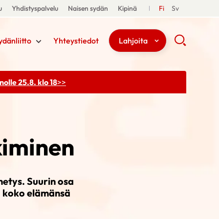
u
Yhdistyspalvelu
Naisen sydän
Kipinä
Fi
Sv
ydänliitto
Yhteystiedot
Lahjoita
olle 25.8. klo 18
>>
kiminen
netys. Suurin osa
ia koko elämänsä