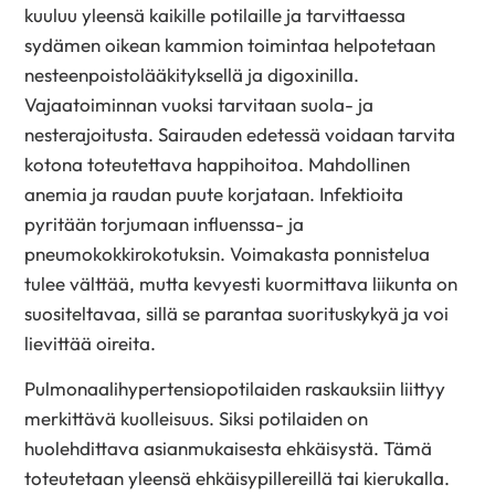
kuuluu yleensä kaikille potilaille ja tarvittaessa
sydämen oikean kammion toimintaa helpotetaan
nesteenpoistolääkityksellä ja digoxinilla.
Vajaatoiminnan vuoksi tarvitaan suola- ja
nesterajoitusta. Sairauden edetessä voidaan tarvita
kotona toteutettava happihoitoa. Mahdollinen
anemia ja raudan puute korjataan. Infektioita
pyritään torjumaan influenssa- ja
pneumokokkirokotuksin. Voimakasta ponnistelua
tulee välttää, mutta kevyesti kuormittava liikunta on
suositeltavaa, sillä se parantaa suorituskykyä ja voi
lievittää oireita.
Pulmonaalihypertensiopotilaiden raskauksiin liittyy
merkittävä kuolleisuus. Siksi potilaiden on
huolehdittava asianmukaisesta ehkäisystä. Tämä
toteutetaan yleensä ehkäisypillereillä tai kierukalla.