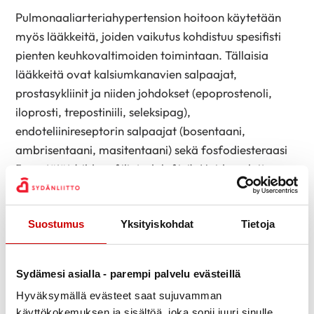
Pulmonaaliarteriahypertension hoitoon käytetään
myös lääkkeitä, joiden vaikutus kohdistuu spesifisti
pienten keuhkovaltimoiden toimintaan. Tällaisia
lääkkeitä ovat kalsiumkanavien salpaajat,
prostasykliinit ja niiden johdokset (epoprostenoli,
iloprosti, trepostiniili, seleksipag),
endoteliinireseptorin salpaajat (bosentaani,
ambrisentaani, masitentaani) sekä fosfodiesteraasi
5:n estäjät (sildenafiili, tadalafiini). Hoidon aloitus
kuuluu asiaan perehtyneelle erikoissairaanhoidon
yksikölle.
Suostumus
Yksityiskohdat
Tietoja
Jos potilaan oireet ovat maksimaalisesta
lääkehoidosta huolimatta vaikeat, voidaan harkita
elinsiirtoa. Kyseessä on silloin keuhkonsiirto tai
Sydämesi asialla - parempi palvelu evästeillä
harvoin sydänkeuhkosiirto.
Hyväksymällä evästeet saat sujuvamman
käyttökokemuksen ja sisältöä, joka sopii juuri sinulle.