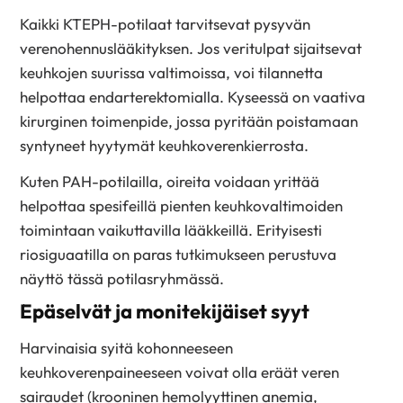
Kaikki KTEPH-potilaat tarvitsevat pysyvän
verenohennuslääkityksen. Jos veritulpat sijaitsevat
keuhkojen suurissa valtimoissa, voi tilannetta
helpottaa endarterektomialla. Kyseessä on vaativa
kirurginen toimenpide, jossa pyritään poistamaan
syntyneet hyytymät keuhkoverenkierrosta.
Kuten PAH-potilailla, oireita voidaan yrittää
helpottaa spesifeillä pienten keuhkovaltimoiden
toimintaan vaikuttavilla lääkkeillä. Erityisesti
riosiguaatilla on paras tutkimukseen perustuva
näyttö tässä potilasryhmässä.
Epäselvät ja monitekijäiset syyt
Harvinaisia syitä kohonneeseen
keuhkoverenpaineeseen voivat olla eräät veren
sairaudet (krooninen hemolyyttinen anemia,