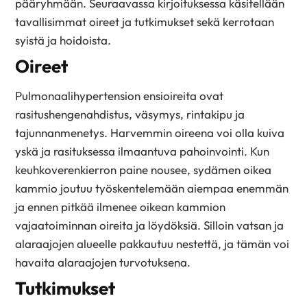
pääryhmään. Seuraavassa kirjoituksessa käsitellään
tavallisimmat oireet ja tutkimukset sekä kerrotaan
syistä ja hoidoista.
Oireet
Pulmonaalihypertension ensioireita ovat
rasitushengenahdistus, väsymys, rintakipu ja
tajunnanmenetys. Harvemmin oireena voi olla kuiva
yskä ja rasituksessa ilmaantuva pahoinvointi. Kun
keuhkoverenkierron paine nousee, sydämen oikea
kammio joutuu työskentelemään aiempaa enemmän
ja ennen pitkää ilmenee oikean kammion
vajaatoiminnan oireita ja löydöksiä. Silloin vatsan ja
alaraajojen alueelle pakkautuu nestettä, ja tämän voi
havaita alaraajojen turvotuksena.
Tutkimukset