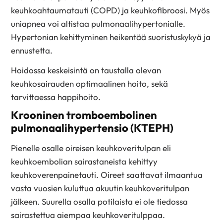
keuhkoahtaumatauti (COPD) ja keuhkofibroosi. Myös
uniapnea voi altistaa pulmonaalihypertonialle.
Hypertonian kehittyminen heikentää suoristuskykyä ja
ennustetta.
Hoidossa keskeisintä on taustalla olevan
keuhkosairauden optimaalinen hoito, sekä
tarvittaessa happihoito.
Krooninen tromboembolinen
pulmonaalihypertensio (KTEPH)
Pienelle osalle oireisen keuhkoveritulpan eli
keuhkoembolian sairastaneista kehittyy
keuhkoverenpainetauti. Oireet saattavat ilmaantua
vasta vuosien kuluttua akuutin keuhkoveritulpan
jälkeen. Suurella osalla potilaista ei ole tiedossa
sairastettua aiempaa keuhkoveritulppaa.