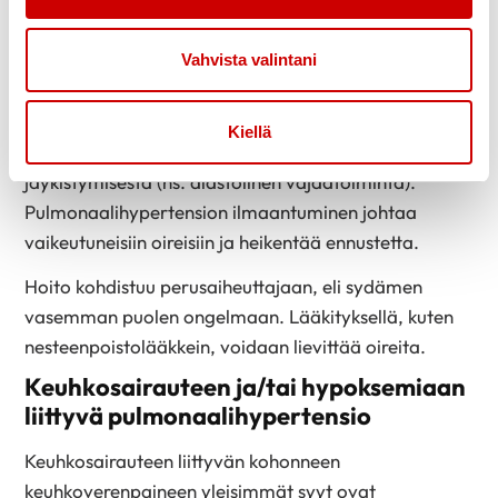
heijastuvat vasemman eteisen ja keuhkoverenkierron
kautta sydämen oikealle puolelle. Tällainen sairaus
Vahvista valintani
voi olla esimerkiksi läppävika tai sydämen
vajaatoiminta. Sydämen vajaatoiminnassa voi olla
kyse vasemman kammion pumppausvoiman
Kiellä
heikentymisestä (ns. systolinen vajaatoiminta) tai
jäykistymisestä (ns. diastolinen vajaatoiminta).
Pulmonaalihypertension ilmaantuminen johtaa
vaikeutuneisiin oireisiin ja heikentää ennustetta.
Hoito kohdistuu perusaiheuttajaan, eli sydämen
vasemman puolen ongelmaan. Lääkityksellä, kuten
nesteenpoistolääkkein, voidaan lievittää oireita.
Keuhkosairauteen ja/tai hypoksemiaan
liittyvä pulmonaalihypertensio
Keuhkosairauteen liittyvän kohonneen
keuhkoverenpaineen yleisimmät syyt ovat