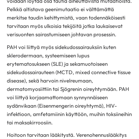
voidaan löytää osa tautia aiheuttavista mutaatioista.
Pelkkä altistava geenimutaatio ei välttämättä
merkitse taudin kehittymistä, vaan todennäköisesti
tarvitaan myös ulkoisia tekijöitä jotka laukaisevat
verisuonten sairastumiseen johtavan prosessin.
PAH voi liittyä myös sidekudossairauksiin kuten
sklerodermaan, systeemiseen lupus
erytematosukseen (SLE) ja sekamuotoiseen
sidekudossairauteen (MCTD, mixed connective tissue
disease), sekä harvoin nivelreumaan,
dermatomyosiittiin tai Sjögrenin oireyhtymään. PAH
voi liittyä korjaamattomaan synnynnäiseen
sydänvikaan (Eisenmengerin oireyhtymä), HIV-
infektioon, amfetamiinin käyttöön, muihin toksiineihin
tai maksakirroosiin.
Hoitoon tarvitaan lääkitystä. Verenohennuslääkitys