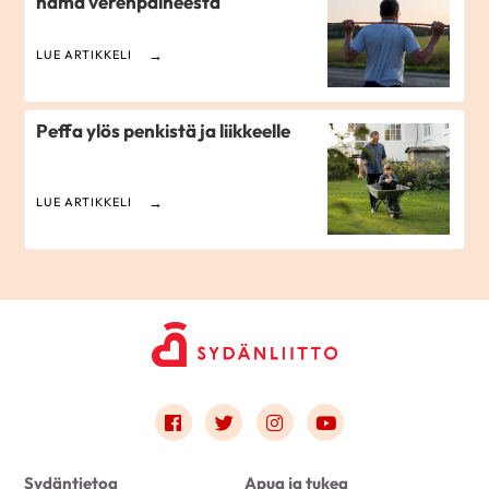
nämä verenpaineesta
LUE ARTIKKELI
Peffa ylös penkistä ja liikkeelle
LUE ARTIKKELI
Link to facebook
Link to twitter
Link to instagram
Link to youtube
Sydäntietoa
Apua ja tukea