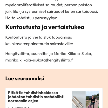
myeloproliferatiiviset sairaudet, pernan poiston
jälkitila) ja systeemiset sairaudet kuten sarkoidoosi.
Hoito kohdistuu perussyyhyn.
Kuntoutusta ja vertaistukea
Kuntoutusta ja vertaistukitapaamisia
keuhkoverenpainetautia sairastaville:
Hengitysliitto, suunnittelija Marika Kiikala-Siuko,
marika.kiikala-siuko(a)hengitysliitto.fi
Lue seuraavaksi
Pitkä tie tahdistinhoidossa –
johdoton tahdistin mahdollisti
normaalin arjen