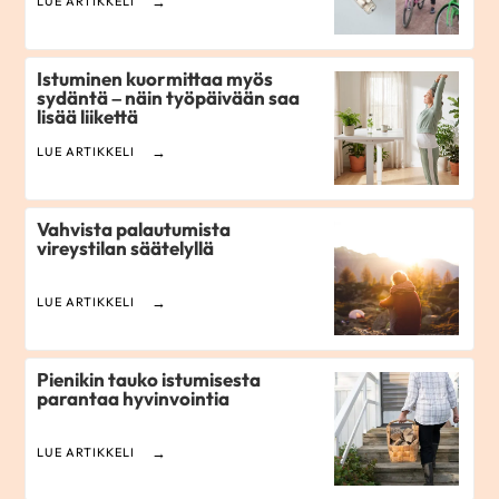
LUE ARTIKKELI
Istuminen kuormittaa myös
sydäntä – näin työpäivään saa
lisää liikettä
LUE ARTIKKELI
Vahvista palautumista
vireystilan säätelyllä
LUE ARTIKKELI
Pienikin tauko istumisesta
parantaa hyvinvointia
LUE ARTIKKELI