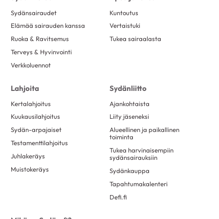
Sydänsairaudet
Kuntoutus
Elämää sairauden kanssa
Vertaistuki
Ruoka & Ravitsemus
Tukea sairaalasta
Terveys & Hyvinvointi
Verkkoluennot
Lahjoita
Sydänliitto
Kertalahjoitus
Ajankohtaista
Kuukausilahjoitus
Liity jäseneksi
Sydän-arpajaiset
Alueellinen ja paikallinen
toiminta
Testamenttilahjoitus
Tukea harvinaisempiin
Juhlakeräys
sydänsairauksiin
Muistokeräys
Sydänkauppa
Tapahtumakalenteri
Defi.fi