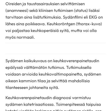
Oireiden ja taustasairauksien selvittämisen
(anamneesi) sekä kliinisen tutkimisen (status) lisäksi
tarvitaan aina lisätutkimuksia. Sydänfilmi eli EKG on
lähes aina poikkeava. Keuhkoröntgen (thorax-kuva)
voi paljastaa keuhkoperäisiä syitä, mutta voi olla
myös normaali.
Sydämen kaikukuvaus on keuhkoverenpainetaudin
epäilyssä välttämätön tutkimus. Tutkimuksella
voidaan arvioida keuhkovaltimopainetta, sydämen
oikean kammion tilaa ja selvittää mahdollisia
tilanteeseen johtaneita syitä.
Keuhkoverenpainetaudin diagnoosi varmistuu
sydämen katetrisaatiossa. Toimenpiteessä taipuisa
katetri viedään laskimoa pitkin sydämen sisälle, sen