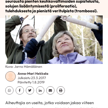
seurausta pienten keuhkovaltimoiden supistelusta,
solujen lisääntymisestä (proliferaatio),
tulehduksesta ja pienistä veritulpista (tromboosi).
Kuva: Jarno Hämäläinen
Anna-Mari Hekkala
Julkaistu 23.3.2017
Päivitetty 1.8.2019
Jaa Whatsapp
Jaa Facebook
Jaa Twitter
Jaa Linkedin
Jaa Email
Jaa Print
Aiheuttajia on useita, jotka voidaan jakaa viiteen