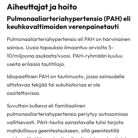
Aiheuttajat ja hoito
Pulmonaaliarteriahypertensio (PAH) eli
keuhkovaltimoiden verenpainetauti
Pulmonaaliarteriahypertensio eli PAH on harvinainen
sairaus. Uusia tapauksia ilmaantuu arviolta 5-
10/miljoona asukasta/vuosi. PAH-ryhmään kuuluu
useita erilaisia tautitiloja.
Idiopaattinen PAH on tautimuoto, jossa sairaudelle
altistavaa tekijää tai sukuhistoriaa ei ole
osoitettavissa.
Suvuttain kulkeva eli familiaalinen
pulmonaaliarteriahypertensio periytyy autosomissa
vallitsevasti. PAH-tautia sairastavalle tulisi tarjota
mahdollisuus geenitestaukseen, sillä geenitestillä