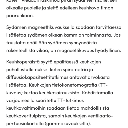
oikealle puolelle ja sieltä edelleen keuhkovaltimon
päärunkoon.
Sydämen magneettikuvauksella saadaan tarvittaessa
lisätietoa sydämen oikean kammion toiminnasta. Jos
taustalta epäillään sydämen synnynnäistä
rakenteellista vikaa, on magneettikuvaus hyödyllinen.
Keuhkoperäistä syytä epäiltäessä keuhkojen
puhallustutkimukset kuten spirometria ja
diffuusiokapasiteettitutkimus antavat arvokasta
lisätietoa. Keuhkojen tietokonetomografia (TT-
kuvaus) kertoo keuhkosairauksista. Kohdistamalla
varjoaineella suoritettu TT-tutkimus
keuhkovaltimoihin saadaan tietoa mahdollisista
keuhkoveritulpista, samoin keuhkojen ventilaatio-
perfuusiokartalla (gammakuvauksella).