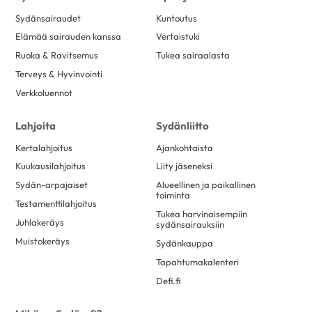
Sydänsairaudet
Kuntoutus
Elämää sairauden kanssa
Vertaistuki
Ruoka & Ravitsemus
Tukea sairaalasta
Terveys & Hyvinvointi
Verkkoluennot
Lahjoita
Sydänliitto
Kertalahjoitus
Ajankohtaista
Kuukausilahjoitus
Liity jäseneksi
Sydän-arpajaiset
Alueellinen ja paikallinen
toiminta
Testamenttilahjoitus
Tukea harvinaisempiin
Juhlakeräys
sydänsairauksiin
Muistokeräys
Sydänkauppa
Tapahtumakalenteri
Defi.fi