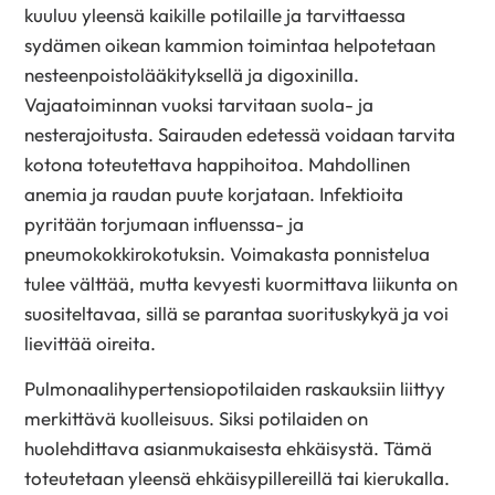
kuuluu yleensä kaikille potilaille ja tarvittaessa
sydämen oikean kammion toimintaa helpotetaan
nesteenpoistolääkityksellä ja digoxinilla.
Vajaatoiminnan vuoksi tarvitaan suola- ja
nesterajoitusta. Sairauden edetessä voidaan tarvita
kotona toteutettava happihoitoa. Mahdollinen
anemia ja raudan puute korjataan. Infektioita
pyritään torjumaan influenssa- ja
pneumokokkirokotuksin. Voimakasta ponnistelua
tulee välttää, mutta kevyesti kuormittava liikunta on
suositeltavaa, sillä se parantaa suorituskykyä ja voi
lievittää oireita.
Pulmonaalihypertensiopotilaiden raskauksiin liittyy
merkittävä kuolleisuus. Siksi potilaiden on
huolehdittava asianmukaisesta ehkäisystä. Tämä
toteutetaan yleensä ehkäisypillereillä tai kierukalla.