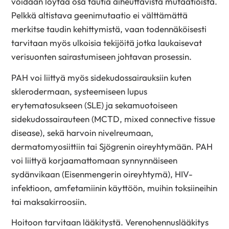
voidaan löytää osa tautia aiheuttavista mutaatioista.
Pelkkä altistava geenimutaatio ei välttämättä
merkitse taudin kehittymistä, vaan todennäköisesti
tarvitaan myös ulkoisia tekijöitä jotka laukaisevat
verisuonten sairastumiseen johtavan prosessin.
PAH voi liittyä myös sidekudossairauksiin kuten
sklerodermaan, systeemiseen lupus
erytematosukseen (SLE) ja sekamuotoiseen
sidekudossairauteen (MCTD, mixed connective tissue
disease), sekä harvoin nivelreumaan,
dermatomyosiittiin tai Sjögrenin oireyhtymään. PAH
voi liittyä korjaamattomaan synnynnäiseen
sydänvikaan (Eisenmengerin oireyhtymä), HIV-
infektioon, amfetamiinin käyttöön, muihin toksiineihin
tai maksakirroosiin.
Hoitoon tarvitaan lääkitystä. Verenohennuslääkitys