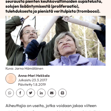
seurausta pienten keuhkovaltimoiden supistelusta,
solujen lisääntymisestä (proliferaatio),
tulehduksesta ja pienistä veritulpista (tromboosi).
Kuva: Jarno Hämäläinen
Anna-Mari Hekkala
Julkaistu 23.3.2017
Päivitetty 1.8.2019
Jaa Whatsapp
Jaa Facebook
Jaa Twitter
Jaa Linkedin
Jaa Email
Jaa Print
Aiheuttajia on useita, jotka voidaan jakaa viiteen