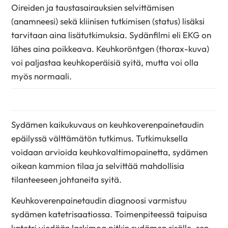
Oireiden ja taustasairauksien selvittämisen
(anamneesi) sekä kliinisen tutkimisen (status) lisäksi
tarvitaan aina lisätutkimuksia. Sydänfilmi eli EKG on
lähes aina poikkeava. Keuhkoröntgen (thorax-kuva)
voi paljastaa keuhkoperäisiä syitä, mutta voi olla
myös normaali.
Sydämen kaikukuvaus on keuhkoverenpainetaudin
epäilyssä välttämätön tutkimus. Tutkimuksella
voidaan arvioida keuhkovaltimopainetta, sydämen
oikean kammion tilaa ja selvittää mahdollisia
tilanteeseen johtaneita syitä.
Keuhkoverenpainetaudin diagnoosi varmistuu
sydämen katetrisaatiossa. Toimenpiteessä taipuisa
katetri viedään laskimoa pitkin sydämen sisälle, sen