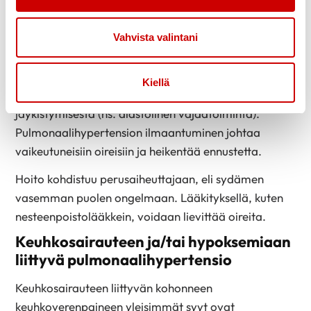
heijastuvat vasemman eteisen ja keuhkoverenkierron
kautta sydämen oikealle puolelle. Tällainen sairaus
Vahvista valintani
voi olla esimerkiksi läppävika tai sydämen
vajaatoiminta. Sydämen vajaatoiminnassa voi olla
kyse vasemman kammion pumppausvoiman
Kiellä
heikentymisestä (ns. systolinen vajaatoiminta) tai
jäykistymisestä (ns. diastolinen vajaatoiminta).
Pulmonaalihypertension ilmaantuminen johtaa
vaikeutuneisiin oireisiin ja heikentää ennustetta.
Hoito kohdistuu perusaiheuttajaan, eli sydämen
vasemman puolen ongelmaan. Lääkityksellä, kuten
nesteenpoistolääkkein, voidaan lievittää oireita.
Keuhkosairauteen ja/tai hypoksemiaan
liittyvä pulmonaalihypertensio
Keuhkosairauteen liittyvän kohonneen
keuhkoverenpaineen yleisimmät syyt ovat