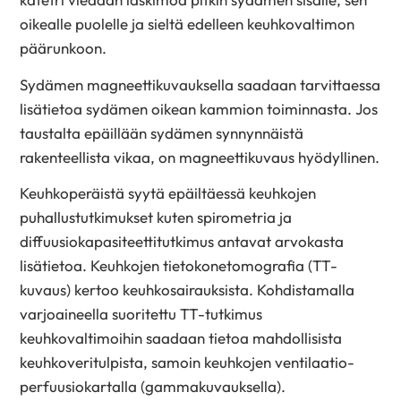
oikealle puolelle ja sieltä edelleen keuhkovaltimon
päärunkoon.
Sydämen magneettikuvauksella saadaan tarvittaessa
lisätietoa sydämen oikean kammion toiminnasta. Jos
taustalta epäillään sydämen synnynnäistä
rakenteellista vikaa, on magneettikuvaus hyödyllinen.
Keuhkoperäistä syytä epäiltäessä keuhkojen
puhallustutkimukset kuten spirometria ja
diffuusiokapasiteettitutkimus antavat arvokasta
lisätietoa. Keuhkojen tietokonetomografia (TT-
kuvaus) kertoo keuhkosairauksista. Kohdistamalla
varjoaineella suoritettu TT-tutkimus
keuhkovaltimoihin saadaan tietoa mahdollisista
keuhkoveritulpista, samoin keuhkojen ventilaatio-
perfuusiokartalla (gammakuvauksella).