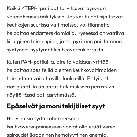
Kaikki KTEPH-potilaat tarvitsevat pysyvän
verenohennuslääkityksen. Jos veritulpat sijaitsevat
keuhkojen suurissa valtimoissa, voi tilannetta
helpottaa endarterektomialla. Kyseessä on vaativa
kirurginen toimenpide, jossa pyritään poistamaan
syntyneet hyytymät keuhkoverenkierrosta.
Kuten PAH-potilailla, oireita voidaan yrittää
helpottaa spesifeillä pienten keuhkovaltimoiden
toimintaan vaikuttavilla lääkkeillä. Erityisesti
riosiguaatilla on paras tutkimukseen perustuva
näyttö tässä potilasryhmässä.
Epäselvät ja monitekijäiset syyt
Harvinaisia syitä kohonneeseen
keuhkoverenpaineeseen voivat olla eräät veren
sairaudet (krooninen hemolyyttinen anemia,