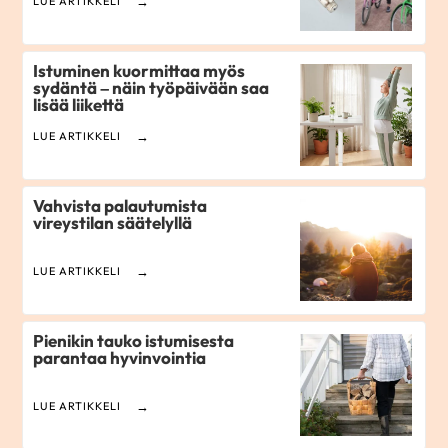
LUE ARTIKKELI
Istuminen kuormittaa myös
sydäntä – näin työpäivään saa
lisää liikettä
LUE ARTIKKELI
Vahvista palautumista
vireystilan säätelyllä
LUE ARTIKKELI
Pienikin tauko istumisesta
parantaa hyvinvointia
LUE ARTIKKELI