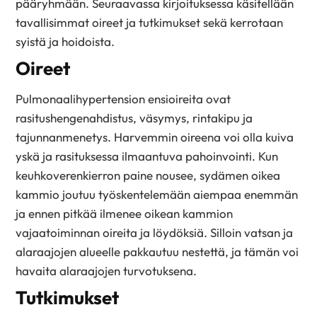
pääryhmään. Seuraavassa kirjoituksessa käsitellään
tavallisimmat oireet ja tutkimukset sekä kerrotaan
syistä ja hoidoista.
Oireet
Pulmonaalihypertension ensioireita ovat
rasitushengenahdistus, väsymys, rintakipu ja
tajunnanmenetys. Harvemmin oireena voi olla kuiva
yskä ja rasituksessa ilmaantuva pahoinvointi. Kun
keuhkoverenkierron paine nousee, sydämen oikea
kammio joutuu työskentelemään aiempaa enemmän
ja ennen pitkää ilmenee oikean kammion
vajaatoiminnan oireita ja löydöksiä. Silloin vatsan ja
alaraajojen alueelle pakkautuu nestettä, ja tämän voi
havaita alaraajojen turvotuksena.
Tutkimukset