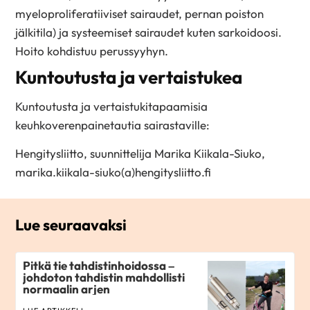
myeloproliferatiiviset sairaudet, pernan poiston
jälkitila) ja systeemiset sairaudet kuten sarkoidoosi.
Hoito kohdistuu perussyyhyn.
Kuntoutusta ja vertaistukea
Kuntoutusta ja vertaistukitapaamisia
keuhkoverenpainetautia sairastaville:
Hengitysliitto, suunnittelija Marika Kiikala-Siuko,
marika.kiikala-siuko(a)hengitysliitto.fi
Lue seuraavaksi
Pitkä tie tahdistinhoidossa –
johdoton tahdistin mahdollisti
normaalin arjen