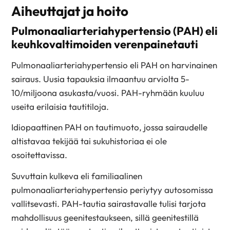
Aiheuttajat ja hoito
Pulmonaaliarteriahypertensio (PAH) eli
keuhkovaltimoiden verenpainetauti
Pulmonaaliarteriahypertensio eli PAH on harvinainen
sairaus. Uusia tapauksia ilmaantuu arviolta 5-
10/miljoona asukasta/vuosi. PAH-ryhmään kuuluu
useita erilaisia tautitiloja.
Idiopaattinen PAH on tautimuoto, jossa sairaudelle
altistavaa tekijää tai sukuhistoriaa ei ole
osoitettavissa.
Suvuttain kulkeva eli familiaalinen
pulmonaaliarteriahypertensio periytyy autosomissa
vallitsevasti. PAH-tautia sairastavalle tulisi tarjota
mahdollisuus geenitestaukseen, sillä geenitestillä