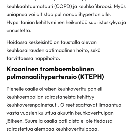
keuhkoahtaumatauti (COPD) ja keuhkofibroosi. Myös
uniapnea voi altistaa pulmonaalihypertonialle.
Hypertonian kehittyminen heikentää suoristuskykyä ja
ennustetta.
Hoidossa keskeisintä on taustalla olevan
keuhkosairauden optimaalinen hoito, sekä
tarvittaessa happihoito.
Krooninen tromboembolinen
pulmonaalihypertensio (KTEPH)
Pienelle osalle oireisen keuhkoveritulpan eli
keuhkoembolian sairastaneista kehittyy
keuhkoverenpainetauti. Oireet saattavat ilmaantua
vasta vuosien kuluttua akuutin keuhkoveritulpan
jälkeen. Suurella osalla potilaista ei ole tiedossa
sairastettua aiempaa keuhkoveritulppaa.