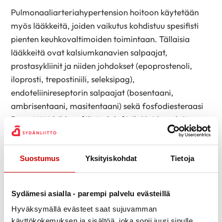
Pulmonaaliarteriahypertension hoitoon käytetään
myös lääkkeitä, joiden vaikutus kohdistuu spesifisti
pienten keuhkovaltimoiden toimintaan. Tällaisia
lääkkeitä ovat kalsiumkanavien salpaajat,
prostasykliinit ja niiden johdokset (epoprostenoli,
iloprosti, trepostiniili, seleksipag),
endoteliinireseptorin salpaajat (bosentaani,
ambrisentaani, masitentaani) sekä fosfodiesteraasi
5:n estäjät (sildenafiili, tadalafiini). Hoidon aloitus
kuuluu asiaan perehtyneelle erikoissairaanhoidon
yksikölle.
Suostumus
Yksityiskohdat
Tietoja
Jos potilaan oireet ovat maksimaalisesta
lääkehoidosta huolimatta vaikeat, voidaan harkita
elinsiirtoa. Kyseessä on silloin keuhkonsiirto tai
Sydämesi asialla - parempi palvelu evästeillä
harvoin sydänkeuhkosiirto.
Hyväksymällä evästeet saat sujuvamman
käyttökokemuksen ja sisältöä, joka sopii juuri sinulle.