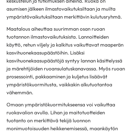
keskustelun ja tutkimuksen aiheina. Ruoka on
asumisen jälkeen ilmastovaikutuksiltaan ja muilta
ympäristövaikutuksiltaan merkittävin kulutusryhmä.
Maatalous aiheuttaa suurimman osan ruoan
tuotannon ilmastovaikutuksista. Lannoitteiden
käyttö, rehun viljely ja kalkitus vaikuttavat maaperän
kasvihuonekaasupäästöihin. Lisäksi
kasvihuonekaasupäästöjä syntyy lannan käsittelyssä
ja märehtijöiden ruoansulatuskanavassa. Myös ruoan
prosessointi, pakkaaminen ja kuljetus lisäävät
ympäristökuormitusta, vaikkakin alkutuotantoa
vähemmän.
Omaan ympäristökuormitukseensa voi vaikuttaa
ruokavalion avulla. Lihan ja maitotuotteiden
tuotanto on merkittävä tekijä luonnon
monimuotoisuuden heikkenemisessä, maankäytön