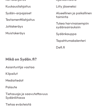
Kuukausilahjoitus
Liity jäseneksi
Sydän-arpajaiset
Alueellinen ja paikallinen
toiminta
Testamenttilahjoitus
Tukea harvinaisempiin
Juhlakeräys
sydänsairauksiin
Muistokeräys
Sydänkauppa
Tapahtumakalenteri
Defi.fi
Mikä on Sydän.fi?
Asiantuntija vastaa
Kilpailut
Mediatiedot
Palaute
Tietosuoja ja saavutettavuus
Sydänliitossa
Tietoa evästeistä