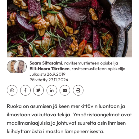
Saara Siltasalmi
, ravitsemustieteen opiskelija
Elli-Noora Törrönen
, ravitsemustieteen opiskelija
Julkaistu 26.9.2019
Päivitetty 27.11.2024
Jaa Whatsapp
Jaa Facebook
Jaa Twitter
Jaa Linkedin
Jaa Email
Jaa Print
Ruoka on asumisen jälkeen merkittävin luontoon ja
ilmastoon vaikuttava tekijä. Ympäristöongelmat ovat
maailmanlaajuisia ja johtuvat suurelta osin ihmisen
kiihdyttämästä ilmaston lämpenemisestä.