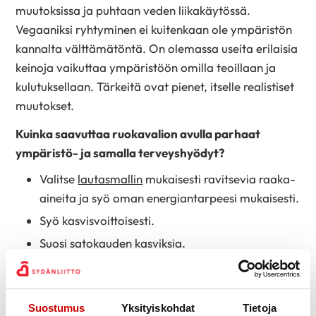
muutoksissa ja puhtaan veden liikakäytössä.
Vegaaniksi ryhtyminen ei kuitenkaan ole ympäristön
kannalta välttämätöntä. On olemassa useita erilaisia
keinoja vaikuttaa ympäristöön omilla teoillaan ja
kulutuksellaan. Tärkeitä ovat pienet, itselle realistiset
muutokset.
Kuinka saavuttaa ruokavalion avulla parhaat
ympäristö- ja samalla terveyshyödyt?
Valitse
lautasmallin
mukaisesti ravitsevia raaka-
aineita ja syö oman energiantarpeesi mukaisesti.
Syö kasvisvoittoisesti.
Suosi satokauden kasviksia.
Ota tavoitteeksi vähentää roskiin heitettävän
ruoan eli hävikin määrää.
Terveellinen ruoka
on myös
Suostumus
Yksityiskohdat
Tietoja