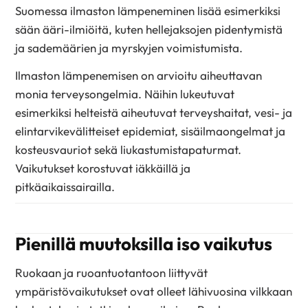
Suomessa ilmaston lämpeneminen lisää esimerkiksi
sään ääri-ilmiöitä, kuten hellejaksojen pidentymistä
ja sademäärien ja myrskyjen voimistumista.
Ilmaston lämpenemisen on arvioitu aiheuttavan
monia terveysongelmia. Näihin lukeutuvat
esimerkiksi helteistä aiheutuvat terveyshaitat, vesi- ja
elintarvikevälitteiset epidemiat, sisäilmaongelmat ja
kosteusvauriot sekä liukastumistapaturmat.
Vaikutukset korostuvat iäkkäillä ja
pitkäaikaissairailla.
Pienillä muutoksilla iso vaikutus
Ruokaan ja ruoantuotantoon liittyvät
ympäristövaikutukset ovat olleet lähivuosina vilkkaan