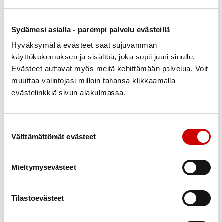
ympäristöystävällistä. Tee parempia valintoja
Sydänmerkin
avulla.
Sydämesi asialla - parempi palvelu evästeillä
Vinkkejä kasvisten käytön lisäämiseen
Hyväksymällä evästeet saat sujuvamman
käyttökokemuksen ja sisältöä, joka sopii juuri sinulle.
Kokeile kasvisten lisäämistä tuttuihin resepteihin,
Evästeet auttavat myös meitä kehittämään palvelua. Voit
esim. makaronilaatikkoon
muuttaa valintojasi milloin tahansa klikkaamalla
kasviproteiinivalmisteita ja perunamuusiin
evästelinkkiä sivun alakulmassa.
juureksia.
Yritä syödä joka aterialla jotain kasvista.
Suostumuksen valinta
Hedelmät ja marjat sopivat oivasti jälkiruokiin ja
Välttämättömät evästeet
leivontaan. Suklaakakkuunkin voi lisätä
esimerkiksi kesäkurpitsaa ja porkkanaa!
Mieltymysevästeet
Valitse lautaselle lihan sijasta kasviproteiinia.
Ota tavoitteeksi kokeilla uusia
kasviksia
Tilastoevästeet
ruoanlaitossa
.
Hyödynnä
Satokausikalenteria
.