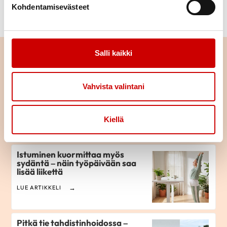
Kohdentamisevästeet
Lue lisää vinkkejä
kasvisten käytön lisäämiseen
.
Salli kaikki
Lue seuraavaksi
Lihaton lokakuu haastaa
Vahvista valintani
kokeiluun
Kiellä
LUE ARTIKKELI
Istuminen kuormittaa myös
sydäntä – näin työpäivään saa
lisää liikettä
LUE ARTIKKELI
Pitkä tie tahdistinhoidossa –