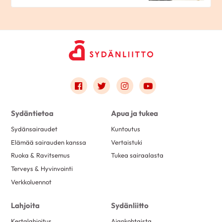
Link to facebook
Link to twitter
Link to instagram
Link to youtube
Sydäntietoa
Apua ja tukea
Sydänsairaudet
Kuntoutus
Elämää sairauden kanssa
Vertaistuki
Ruoka & Ravitsemus
Tukea sairaalasta
Terveys & Hyvinvointi
Verkkoluennot
Lahjoita
Sydänliitto
Kertalahjoitus
Ajankohtaista