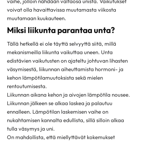
vaihe, jolloin nähdään valtaosa unista. Vaikutukset
voivat olla havaittavissa muutamasta viikosta
muutamaan kuukauteen.
Miksi liikunta parantaa unta?
Tällä hetkellä ei ole täyttä selvyyttä siitä, millä
mekanismeilla liikunta vaikuttaa uneen. Unta
edistävien vaikutusten on ajateltu johtuvan lihasten
väsymisestä, liikunnan aiheuttamista hormoni- ja
kehon lämpötilamuutoksista sekä mielen
rentoutumisesta.
Liikunnan aikana kehon ja aivojen lämpötila nousee.
Liikunnan jälkeen se alkaa laskea ja palautuu
ennalleen. Lämpötilan laskemisen vaihe on
nukahtamisen kannalta edullista, sillä silloin alkaa
tulla väsymys ja uni.
On mahdollista, että miellyttävät kokemukset