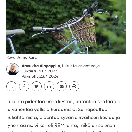
Kuva: Anna Kara
Annukka Alapappila
, Liikunta-asiantuntija
Julkaistu 20.3.2023
Päivitetty 23.4.2024
Jaa Whatsapp
Jaa Facebook
Jaa Twitter
Jaa Linkedin
Jaa Email
Jaa Print
Liikunta pidentää unen kestoa, parantaa sen laatua
ja vähentää yöllisiä heräämisiä. Se nopeuttaa
nukahtamista, pidentää syvän univaiheen kestoa ja
lyhentää ns. vilke- eli REM-unta, mikä on se unen