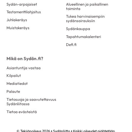
Sydän-arpajaiset
Alueellinen ja paikallinen
toiminta
Testamenttilahjoitus
Tukea harvinaisempiin
Juhlakeräys
sydänsairauksiin
Muistokeräys
Sydänkauppa
Tapahtumakalenteri
Defi.fi
Mikä on Sydän.fi?
Asiantuntija vastaa
Kilpailut
Mediatiedot
Palaute
Tietosuoja ja saavutettavuus
Sydänliitossa
Tietoa evästeistä
© Tekijänoikeus 2026 • Sydänliitto • Kaikki oikeudet pidätetään.