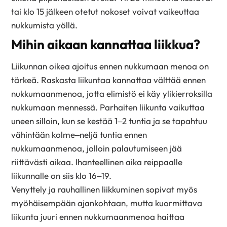
tai klo 15 jälkeen otetut nokoset voivat vaikeuttaa
nukkumista yöllä.
Mihin aikaan kannattaa liikkua?
Liikunnan oikea ajoitus ennen nukkumaan menoa on
tärkeä. Raskasta liikuntaa kannattaa välttää ennen
nukkumaanmenoa, jotta elimistö ei käy ylikierroksilla
nukkumaan mennessä. Parhaiten liikunta vaikuttaa
uneen silloin, kun se kestää 1–2 tuntia ja se tapahtuu
vähintään kolme–neljä tuntia ennen
nukkumaanmenoa, jolloin palautumiseen jää
riittävästi aikaa. Ihanteellinen aika reippaalle
liikunnalle on siis klo 16–19.
Venyttely ja rauhallinen liikkuminen sopivat myös
myöhäisempään ajankohtaan, mutta kuormittava
liikunta juuri ennen nukkumaanmenoa haittaa