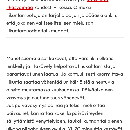
lihasvoimaa
kahdesti viikossa. Onneksi
liikuntamuotoja on tarjolla paljon ja pääasia onkin,
että jokainen valitsee itselleen mieluisan
liikuntamuodon tai -muodot.
Monet suomalaiset kokevat, että varsinkin ulkona
lenkkeily ja iltakävely helpottavat nukahtamista ja
parantavat unen laatua. Jo kohtuullisesti kuormittava
liikunta saattaa vähentää unihäiriöistä aiheutuvia
oireita muutamassa kuukaudessa. Päiväaikainen
väsymys ja nuutuneisuus vähenevät.
Jos päiväväsymys painaa ja tekisi mieli ottaa
päiväunet, kannattaa kokeilla päivävireyden
säilyttämistä venyttelyiden, taukoliikunnan tai pienen
ulkona piipahduksen avulla. Yli 20 minuuttia kestävät