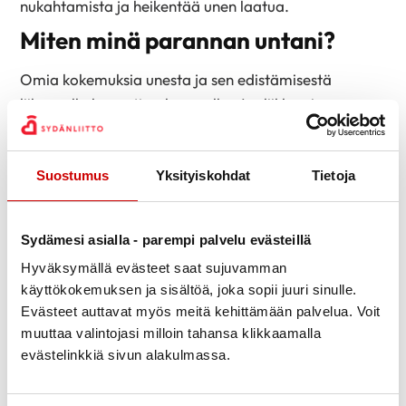
nukahtamista ja heikentää unen laatua.
Miten minä parannan untani?
Omia kokemuksia unesta ja sen edistämisestä
liikunnalla kannattaa kuunnella. Jos liikkuminen on
jäänyt vähälle, on hyvä miettiä, miten lisätä
päivänaikaista liikuntaa. Pienikin liikunta on hyväksi
Suostumus
Yksityiskohdat
Tietoja
ja kasvattaa unipainetta kohti iltaa.
Arkiliikunta kuten
työmatkaliikunta
ja liikunta
perheen kanssa ovat yhtä arvokkaita unen kannalta
Sydämesi asialla - parempi palvelu evästeillä
kuin varsinainen liikuntaharrastus esimerkiksi
Hyväksymällä evästeet saat sujuvamman
ohjatussa liikuntaryhmässä. Liikunnan vaikutus uneen
käyttökokemuksen ja sisältöä, joka sopii juuri sinulle.
on eri yksilöllistä. Toisella reippaampi liikunta
Evästeet auttavat myös meitä kehittämään palvelua. Voit
myöhään illalla ei vaikuta uneen, kun taas toinen on
muuttaa valintojasi milloin tahansa klikkaamalla
hereillä vielä puolenyön aikaan. Helpot ja rauhalliset
evästelinkkiä sivun alakulmassa.
venyttelyt tai
pieni Mindfulness-hetki
voivat olla hyvä
tapa rauhoittua uneen.