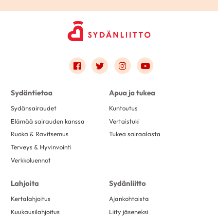
Link to facebook
Link to twitter
Link to instagram
Link to youtube
Sydäntietoa
Apua ja tukea
Sydänsairaudet
Kuntoutus
Elämää sairauden kanssa
Vertaistuki
Ruoka & Ravitsemus
Tukea sairaalasta
Terveys & Hyvinvointi
Verkkoluennot
Lahjoita
Sydänliitto
Kertalahjoitus
Ajankohtaista
Kuukausilahjoitus
Liity jäseneksi