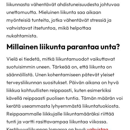
liikunnasta vähentävät ahdistuneisuudesta johtuvaa
unettomuutta. Mieluinen liikunta saa aikaan
myönteisiä tunteita, jotka vähentävät stressiä ja
vahvistavat itsetuntoa, mikä helpottaa
nukahtamista.
Millainen liikunta parantaa unta?
Vielä ei tiedetä, mitkä liikuntamuodot vaikuttavat
suotuisimmin uneen. Tärkeää on, että liikunta on
säännöllistä. Unen kohentamiseen pätevät yleiset
terveysliikunnan suositukset. Päivän aikana on hyvä
liikkua kohtuullisten reippaasti, kuten esimerkiksi
kävellä reippaasti puolisen tuntia. Tämän määrän voi
kerätä useammasta lyhyemmästä liikuntatuokiosta.
Reippaammalle liikkujalle liikuntamääräksi riittää
tunti ja vartti rasittavampaa liikuntaa viikossa.
Kestävyysliikunnan lomassa on hyvä
vahvistaa