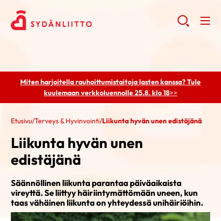
Miten harjoitella rauhoittumistaitoja lasten kanssa? Tule
kuulemaan
verkkoluennolle 25.8. klo 18
>>
Etusivu
/
Terveys & Hyvinvointi
/
Liikunta hyvän unen edistäjänä
Liikunta hyvän unen
edistäjänä
Säännöllinen liikunta parantaa päiväaikaista
vireyttä. Se liittyy häiriintymättömään uneen, kun
taas vähäinen liikunta on yhteydessä unihäiriöihin.