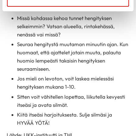
Havainnoi, miten hengitys löytää oman
senhetkisen rytminsä.
Missä kohdassa kehoa tunnet hengityksen
selkeimmin? Vatsan alueella, rintakehässä,
nenässä vai missä?
Seuraa hengitystä muutaman minuutin ajan. Kun
huomaat, että ajattelet jotain muuta, palauta
huomio lempeästi takaisin hengityksen
seuraamiseen.
Jos mieli on levoton, voit laskea mielessäsi
hengityksen mukana 1-10.
Sitten voit vähitellen lopettaa, liikutella kevyesti
itseäsi ja avata silmät.
Kiitä itseäsi harjoituksesta. Sulje silmäsi ja
HYVÄÄ YÖTÄ!
Lähde: UKK-instituutti ja THL