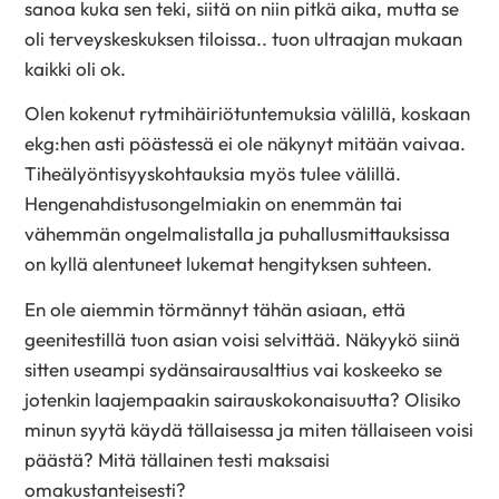
sanoa kuka sen teki, siitä on niin pitkä aika, mutta se
oli terveyskeskuksen tiloissa.. tuon ultraajan mukaan
kaikki oli ok.
Olen kokenut rytmihäiriötuntemuksia välillä, koskaan
ekg:hen asti pöästessä ei ole näkynyt mitään vaivaa.
Tiheälyöntisyyskohtauksia myös tulee välillä.
Hengenahdistusongelmiakin on enemmän tai
vähemmän ongelmalistalla ja puhallusmittauksissa
on kyllä alentuneet lukemat hengityksen suhteen.
En ole aiemmin törmännyt tähän asiaan, että
geenitestillä tuon asian voisi selvittää. Näkyykö siinä
sitten useampi sydänsairausalttius vai koskeeko se
jotenkin laajempaakin sairauskokonaisuutta? Olisiko
minun syytä käydä tällaisessa ja miten tällaiseen voisi
päästä? Mitä tällainen testi maksaisi
omakustanteisesti?