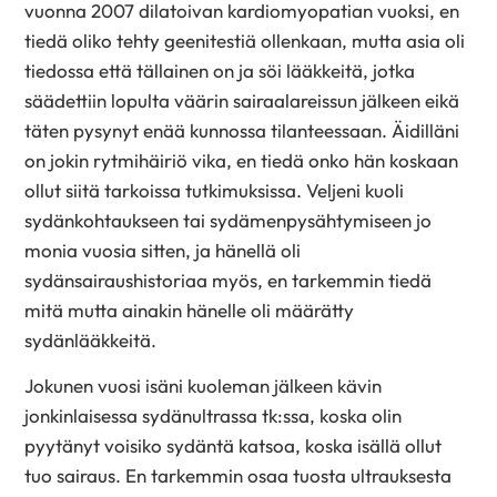
vuonna 2007 dilatoivan kardiomyopatian vuoksi, en
tiedä oliko tehty geenitestiä ollenkaan, mutta asia oli
tiedossa että tällainen on ja söi lääkkeitä, jotka
säädettiin lopulta väärin sairaalareissun jälkeen eikä
täten pysynyt enää kunnossa tilanteessaan. Äidilläni
on jokin rytmihäiriö vika, en tiedä onko hän koskaan
ollut siitä tarkoissa tutkimuksissa. Veljeni kuoli
sydänkohtaukseen tai sydämenpysähtymiseen jo
monia vuosia sitten, ja hänellä oli
sydänsairaushistoriaa myös, en tarkemmin tiedä
mitä mutta ainakin hänelle oli määrätty
sydänlääkkeitä.
Jokunen vuosi isäni kuoleman jälkeen kävin
jonkinlaisessa sydänultrassa tk:ssa, koska olin
pyytänyt voisiko sydäntä katsoa, koska isällä ollut
tuo sairaus. En tarkemmin osaa tuosta ultrauksesta