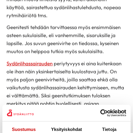
käyttöä, sairastettua sydänlihastulehdusta, nopeaa
rytmihäiriötä tms.
Geenitesti tehdään tarvittaessa myös ensimmäisen
asteen sukulaisille, eli vanhemmille, sisaruksille ja
lapsille. Jos suvun geenivirhe on tiedossa, kyseinen
muutos on helppoa tutkia myös sukulaisilta.
Sydänlihassairauden
periytyvyys ei aina kuitenkaan
ole ihan näin yksinkertaiselta kuulostava juttu. On
myös paljon geenivirheitä, joilla saattaa ehkä olla
vaikutusta sydänlihassairauden kehittymiseen, mutta
ei välttämättä. Siksi geenitutkimuksen tuloksen
merkitys pitää pohtia huolellisesti, asiaan
perehtyneen kardiologin tai perinnöllisyyslääkärin
toimesta. Testiä ei ole noin vain saatavilla oma-
aloitteisesti ostettuna yksityisestä
Suostumus
Yksityiskohdat
Tietoja