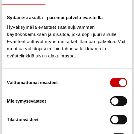
terveydenhuollosta, vaan testin tarve ja merkitys
sairauden kannalta pohditaan tapauskohtaisesti
Sydämesi asialla - parempi palvelu evästeillä
erikoissairaanhoidossa.
Hyväksymällä evästeet saat sujuvamman
Tässä tapauksessa helpointa olisi hakeutua uuteen
käyttökokemuksen ja sisältöä, joka sopii juuri sinulle.
sydämen ultraäänitutkimukseen
kardiologin
Evästeet auttavat myös meitä kehittämään palvelua. Voit
vastaanotolle. Myös aivan tavallinen EKG antaa
muuttaa valintojasi milloin tahansa klikkaamalla
paljon tietoa sydänlihaksen tilanteesta, ja jos epäilee
evästelinkkiä sivun alakulmassa.
sydämen vajaatoimintaa, terveysasemalla mitattava
pro-BNP-
tutkimus on hyödyllinen.
Suostumuksen valinta
Välttämättömät evästeet
Periytyville sydänsairauksille, kuten
pitkä QT-
oireyhtymälle
ja sydänlihassairauksille, tai
periytyvälle vaikea-asteiselle kolesterolitaudille (
FH-
Mieltymysevästeet
tauti
) on kaikille omat erilliset geenitestinsä. Kaikkia
tutkivaa ”geenipakettia” ei siis ole. Tavallisia
Tilastoevästeet
kansansairauksia, kuten sepelvaltimotautia tai
eteisvärinää, ei toistaiseksi tutkita geenitesteillä.