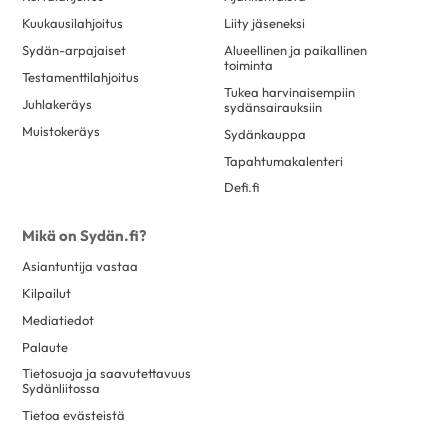
Kuukausilahjoitus
Liity jäseneksi
Sydän-arpajaiset
Alueellinen ja paikallinen
toiminta
Testamenttilahjoitus
Tukea harvinaisempiin
Juhlakeräys
sydänsairauksiin
Muistokeräys
Sydänkauppa
Tapahtumakalenteri
Defi.fi
Mikä on Sydän.fi?
Asiantuntija vastaa
Kilpailut
Mediatiedot
Palaute
Tietosuoja ja saavutettavuus
Sydänliitossa
Tietoa evästeistä