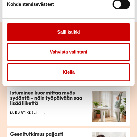
Kohdentamisevästeet
31/10/2025
Salli kaikki
Lue seuraavaksi
Pitkä tie tahdistinhoidossa –
Vahvista valintani
johdoton tahdistin mahdollisti
normaalin arjen
LUE ARTIKKELI
Kiellä
Istuminen kuormittaa myös
sydäntä – näin työpäivään saa
lisää liikettä
LUE ARTIKKELI
Geenitutkimus paljasti