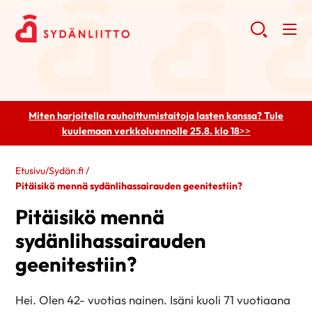
Miten harjoitella rauhoittumistaitoja lasten kanssa? Tule
kuulemaan
verkkoluennolle 25.8. klo 18
>>
Etusivu
/
Sydän.fi
/
Pitäisikö mennä sydänlihassairauden geenitestiin?
Pitäisikö mennä
sydänlihassairauden
geenitestiin?
Hei. Olen 42- vuotias nainen. Isäni kuoli 71 vuotiaana