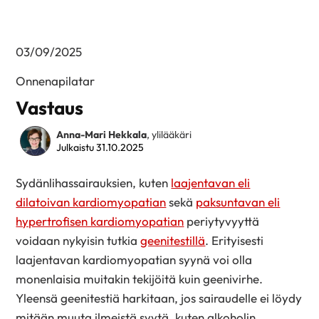
03/09/2025
Onnenapilatar
Vastaus
Anna-Mari Hekkala
, ylilääkäri
Julkaistu 31.10.2025
Sydänlihassairauksien, kuten
laajentavan eli
dilatoivan kardiomyopatian
sekä
paksuntavan eli
hypertrofisen kardiomyopatian
periytyvyyttä
voidaan nykyisin tutkia
geenitestillä
. Erityisesti
laajentavan kardiomyopatian syynä voi olla
monenlaisia muitakin tekijöitä kuin geenivirhe.
Yleensä geenitestiä harkitaan, jos sairaudelle ei löydy
mitään muuta ilmeistä syytä, kuten alkoholin