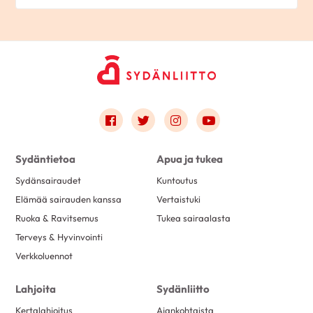
Link to facebook
Link to twitter
Link to instagram
Link to youtube
Sydäntietoa
Apua ja tukea
Sydänsairaudet
Kuntoutus
Elämää sairauden kanssa
Vertaistuki
Ruoka & Ravitsemus
Tukea sairaalasta
Terveys & Hyvinvointi
Verkkoluennot
Lahjoita
Sydänliitto
Kertalahjoitus
Ajankohtaista