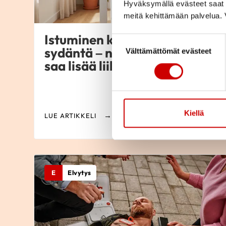
Hyväksymällä evästeet saat s
meitä kehittämään palvelua. V
Istuminen kuormittaa myös
Suostumuksen valinta
sydäntä – näin työpäivään
Välttämättömät evästeet
saa lisää liikettä
Kiellä
LUE ARTIKKELI
E
Elvytys