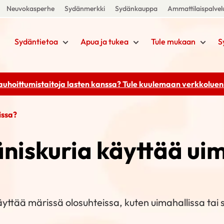
Neuvokasperhe
Sydänmerkki
Sydänkauppa
Ammattilaispalvel
Sydäntietoa
Apua ja tukea
Tule mukaan
S
rauhoittumistaitoja lasten kanssa? Tule kuulemaan
verkkoluenn
issa?
niskuria käyttää ui
äyttää märissä olosuhteissa, kuten uimahallissa tai 