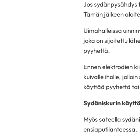
Jos sydänpysähdys t
Tämän jälkeen aloite
Uimahalleissa uinnin
joka on sijoitettu lä
pyyhettä.
Ennen elektrodien kii
kuivalle iholle, joll
käyttää pyyhettä tai
Sydäniskurin käyttö
Myös sateella sydäni
ensiaputilanteessa.