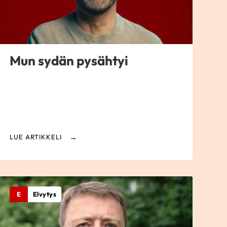
Mun sydän pysähtyi
LUE ARTIKKELI
E
Elvytys