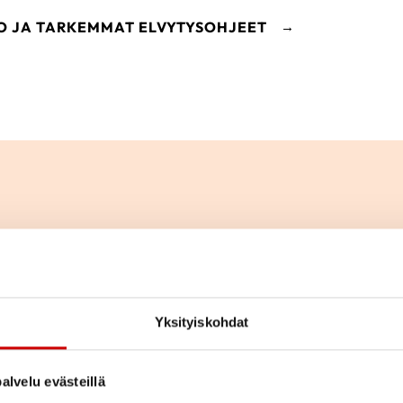
O JA TARKEMMAT ELVYTYSOHJEET
Kaupallinen yhteistyö
Yksityiskohdat
alvelu evästeillä