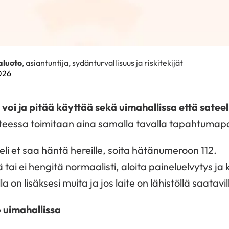
aluoto
, asiantuntija, sydänturvallisuus ja riskitekijät
2026
 voi ja pitää käyttää sekä uimahallissa että sateel
eessa toimitaan aina samalla tavalla tapahtumapa
 eli et saa häntä hereille, soita hätänumeroon 112.
ä tai ei hengitä normaalisti, aloita paineluelvytys ja
on lisäksesi muita ja jos laite on lähistöllä saatavil
 uimahallissa