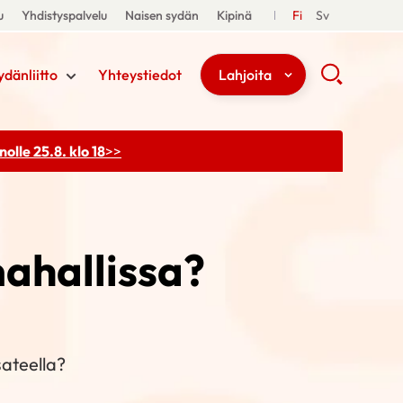
u
Yhdistyspalvelu
Naisen sydän
Kipinä
Fi
Sv
ydänliitto
Yhteystiedot
Lahjoita
olle 25.8. klo 18
>>
mahallissa?
sateella?