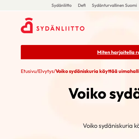
Sydänliitto
Defi
Sydänturvallinen Suomi
Miten harjoitella 
Etusivu
/
Elvytys
/
Voiko sydäniskuria käyttää uimahall
Voiko sydä
Voiko sydäniskuria k