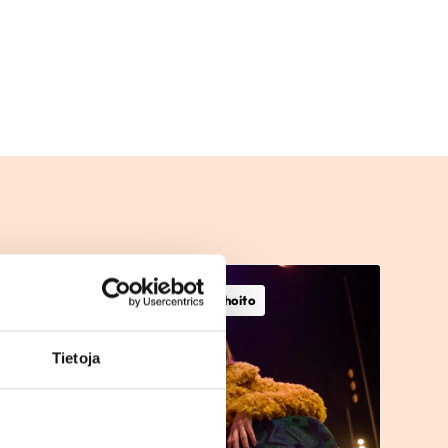
E
Kuntoutuminen, Tahdistinhoito
Tietoja