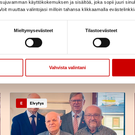
ujuvamman käyttökokemuksen ja sisältöä, joka sopii juuri sinul
oit muuttaa valintojasi milloin tahansa klikkaamalla evästelinkk
Pitkä tie tahdistinhoidossa –
johdoton tahdistin
Mieltymysevästeet
Tilastoevästeet
mahdollisti normaalin arjen
Vahvista valintani
LUE ARTIKKELI
E
Elvytys