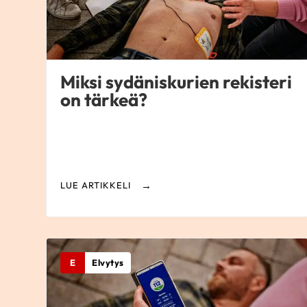
Miksi sydäniskurien rekisteri
on tärkeä?
LUE ARTIKKELI
E
Elvytys