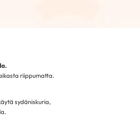
la.
ikasta riippumatta.
 käytä sydäniskuria,
la.