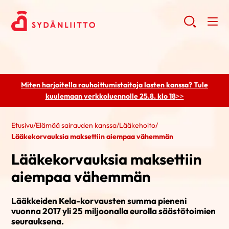
Miten harjoitella rauhoittumistaitoja lasten kanssa? Tule
kuulemaan
verkkoluennolle 25.8. klo 18
>>
Etusivu
/
Elämää sairauden kanssa
/
Lääkehoito
/
​Lääkekorvauksia maksettiin aiempaa vähemmän
​Lääkekorvauksia maksettiin
aiempaa vähemmän
Lääkkeiden Kela-korvausten summa pieneni
vuonna 2017 yli 25 miljoonalla eurolla säästötoimien
seurauksena.