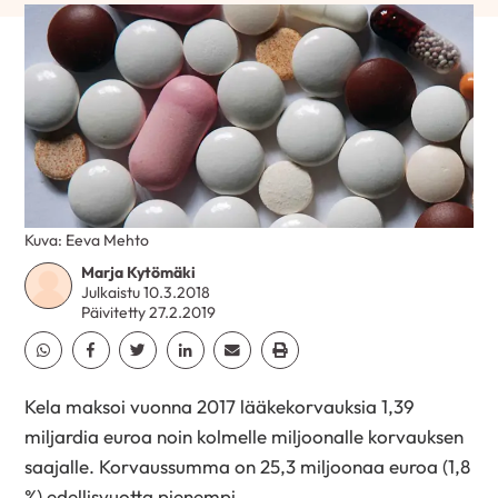
Kuva: Eeva Mehto
Marja Kytömäki
Julkaistu 10.3.2018
Päivitetty 27.2.2019
Jaa Whatsapp
Jaa Facebook
Jaa Twitter
Jaa Linkedin
Jaa Email
Jaa Print
Kela maksoi vuonna 2017 lääkekorvauksia 1,39
miljardia euroa noin kolmelle miljoonalle korvauksen
saajalle. Korvaussumma on 25,3 miljoonaa euroa (1,8
%) edellisvuotta pienempi.