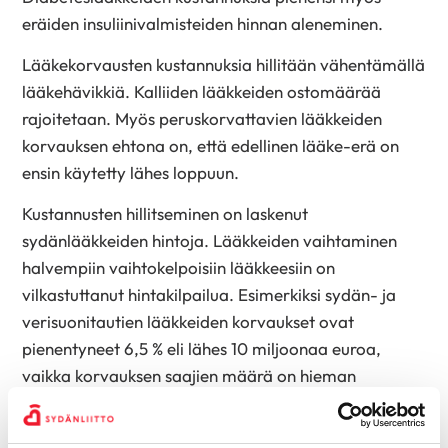
eräiden insuliinivalmisteiden hinnan aleneminen.
Lääkekorvausten kustannuksia hillitään vähentämällä
lääkehävikkiä. Kalliiden lääkkeiden ostomäärää
rajoitetaan. Myös peruskorvattavien lääkkeiden
korvauksen ehtona on, että edellinen lääke-erä on
ensin käytetty lähes loppuun.
Kustannusten hillitseminen on laskenut
sydänlääkkeiden hintoja. Lääkkeiden vaihtaminen
halvempiin vaihtokelpoisiin lääkkeesiin on
vilkastuttanut hintakilpailua. Esimerkiksi sydän- ja
verisuonitautien lääkkeiden korvaukset ovat
pienentyneet 6,5 % eli lähes 10 miljoonaa euroa,
vaikka korvauksen saajien määrä on hieman
kasvanut.
– Aiemmin viitehintojen nousu kasvatti tiettyjen