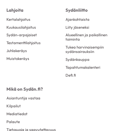
Lahjoita
Sydänliitto
Kertalahjoitus
Ajankohtaista
Kuukausilahjoitus
Liity jäseneksi
Sydän-arpajaiset
Alueellinen ja paikallinen
toiminta
Testamenttilahjoitus
Tukea harvinaisempiin
Juhlakeräys
sydänsairauksiin
Muistokeräys
Sydänkauppa
Tapahtumakalenteri
Defi.fi
Mikä on Sydän.fi?
Asiantuntija vastaa
Kilpailut
Mediatiedot
Palaute
Tietosuoja ja saavutettavuus