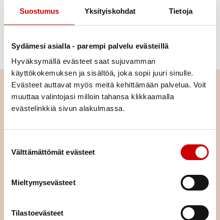
sydän- ja verisuonitautien lääkkeiden kustannuksia
Suostumus
Yksityiskohdat
Tietoja
useilla miljoonilla euroilla vuodessa. Nyt viitehintojen
nousu näyttää kuitenkin taittuneen, Leena
Sydämesi asialla - parempi palvelu evästeillä
Saastamoinen sanoo.
Hyväksymällä evästeet saat sujuvamman
käyttökokemuksen ja sisältöä, joka sopii juuri sinulle.
Evästeet auttavat myös meitä kehittämään palvelua. Voit
Lue seuraavaksi
muuttaa valintojasi milloin tahansa klikkaamalla
evästelinkkiä sivun alakulmassa.
Pitkä tie tahdistinhoidossa –
johdoton tahdistin mahdollisti
normaalin arjen
Suostumuksen valinta
LUE ARTIKKELI
Välttämättömät evästeet
Istuminen kuormittaa myös
Mieltymysevästeet
sydäntä – näin työpäivään saa
lisää liikettä
Tilastoevästeet
LUE ARTIKKELI