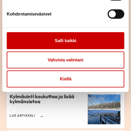
Kohdentamisevästeet
Tikittävä läppä rinnassa
LUE ARTIKKELI
Salli kaikki
Liikunta ja sepelvaltimotaudin
Vahvista valintani
lääkkeet
LUE ARTIKKELI
Kiellä
Kylmäuinti koukuttaa ja lisää
kylmänsietoa
LUE ARTIKKELI