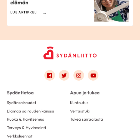
elämän
LUE ARTIKKELI
Link to facebook
Link to twitter
Link to instagram
Link to youtube
Sydäntietoa
Apua ja tukea
Sydänsairaudet
Kuntoutus
Elämää sairauden kanssa
Vertaistuki
Ruoka & Ravitsemus
Tukea sairaalasta
Terveys & Hyvinvointi
Verkkoluennot