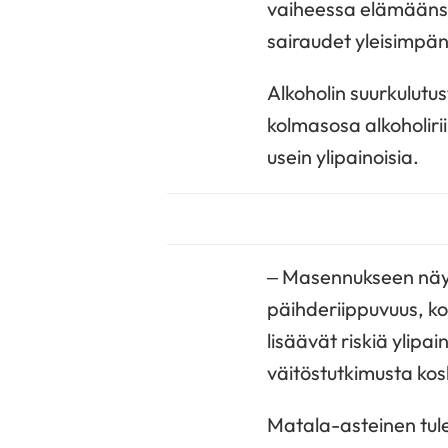
vaiheessa elämäänsä
sairaudet yleisimpä
Alkoholin suurkulutu
kolmasosa alkoholiri
usein ylipainoisia.
– Masennukseen näyttä
päihderiippuvuus, ko
lisäävät riskiä ylip
väitöstutkimusta kos
Matala-asteinen tule