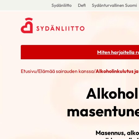
Sydänliitto
Defi
Sydänturvallinen Suomi
Miten harjoitella 
Etusivu
/
Elämää sairauden kanssa
/
Alkoholinkulutus j
Alkoholi
masentune
Masennus, alkoh