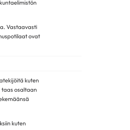
kuntaelimistön
ta. Vastaavasti
nuspotilaat ovat
atekijöitä kuten
a taas osaltaan
a tekemäänsä
siin kuten