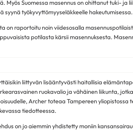
. Myös Suomessa masennus on ohittanut tuki- ja lii
nä syynä työkyvyttömyyseläkkeelle hakeutumisessa.
sta on raportoitu noin viidesosalla masennuspotilais
ippuvaisista potilasta kärsii masennuksesta. Masen
isikin liittyvän lisääntyvästi haitallisia elämäntap
rkearasvainen ruokavalio ja vähäinen liikunta, jotk
ainoisuudelle, Archer toteaa Tampereen yliopistoss
kevassa tiedotteessa.
hdus on jo aiemmin yhdistetty moniin kansansairauk