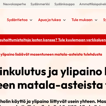
Neuvokasperhe
Sydänmerkki
Sydänkauppa
Ammattilaispalvel
Sydäntietoa
Apua ja tukea
Tule mukaan
S
rauhoittumistaitoja lasten kanssa? Tule kuulemaan
verkkoluenn
a ylipaino lisäävät masentuneen matala-asteista tulehdusta
nkulutus ja ylipaino
en matala-asteista 
olin käyttö ja ylipaino liittyvät usein yhteen. Ma