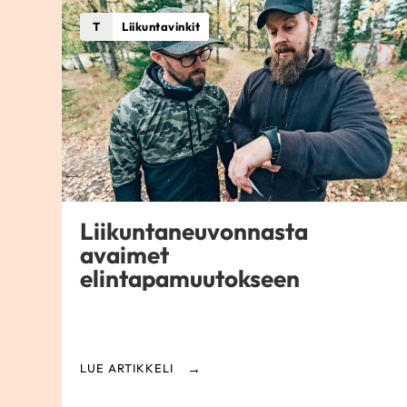
T
Liikuntavinkit
Liikuntaneuvonnasta
avaimet
elintapamuutokseen
LUE ARTIKKELI