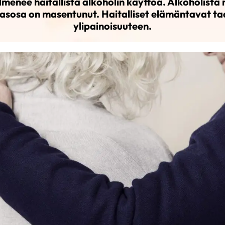
ilmenee haitallista alkoholin käyttöä. Alkoholista 
asosa on masentunut. Haitalliset elämäntavat taa
ylipainoisuuteen.