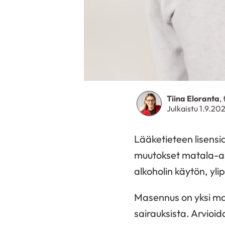
Tiina Eloranta
,
Julkaistu 1.9.20
Lääketieteen lisensia
muutokset matala-as
alkoholin käytön, yl
Masennus on yksi ma
sairauksista. Arvioi