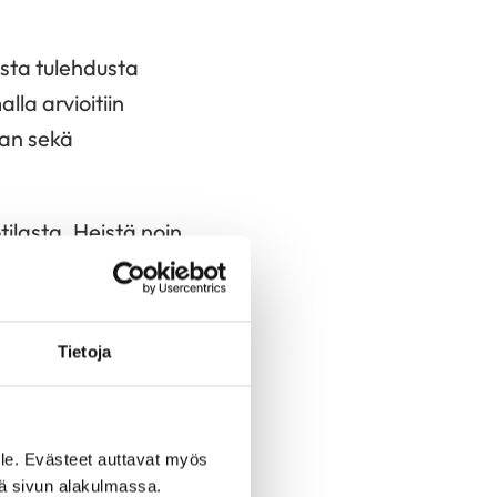
sta tulehdusta
la arvioitiin
aan sekä
ilasta. Heistä noin
kohosivat osittain
Tietoja
 lisäsi odotetusti
. Tutkimus vahvisti
steltaessa.
le. Evästeet auttavat myös
lla rutiininomaisesti
iä sivun alakulmassa.