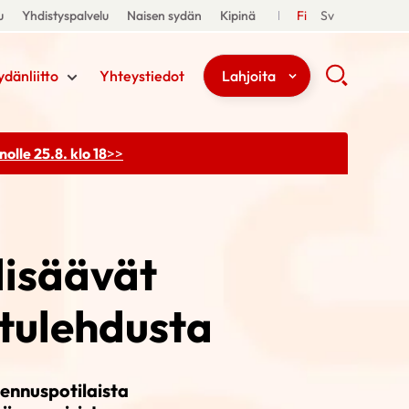
u
Yhdistyspalvelu
Naisen sydän
Kipinä
Fi
Sv
ydänliitto
Yhteystiedot
Lahjoita
olle 25.8. klo 18
>>
 lisäävät
tulehdusta
sennuspotilaista