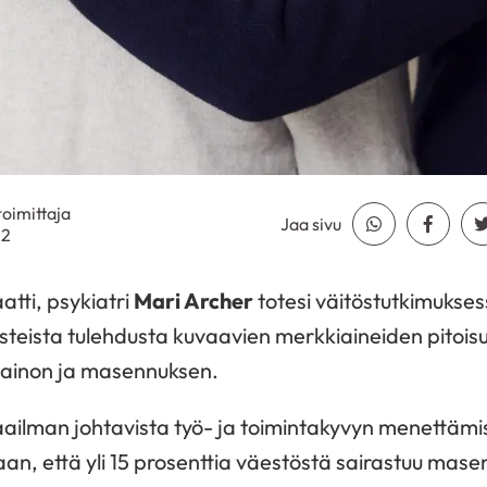
 toimittaja
Jaa sivu
Jaa Whatsapp
Jaa Fa
22
atti, psykiatri
Mari Archer
totesi väitöstutkimukses
teista tulehdusta kuvaavien merkkiaineiden pitoisu
ipainon ja masennuksen.
ailman johtavista työ- ja toimintakyvyn menettämi
daan, että yli 15 prosenttia väestöstä sairastuu mas