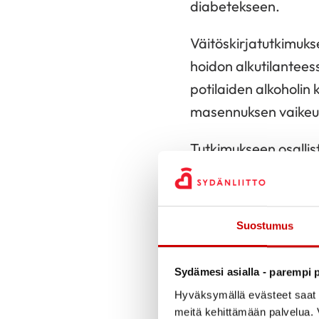
diabetekseen.
Väitöskirjatutkimuks
hoidon alkutilantees
potilaiden alkoholin 
masennuksen vaikeu
Tutkimukseen osallis
puolella ilmeni saman
Tutkimuksessa todett
Suostumus
sukupuolisidonnaisest
erityisesti rasvaku
Sydämesi asialla - parempi p
alkoholin haitallise
Hyväksymällä evästeet saat s
– Tutkimuksen johtopä
meitä kehittämään palvelua. V