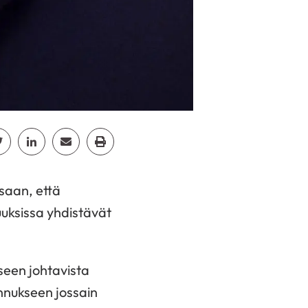
cebook
Jaa Twitter
Jaa Linkedin
Jaa Email
Jaa Print
saan, että
uksissa yhdistävät
seen johtavista
ennukseen jossain