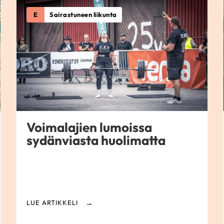
E
Sairastuneen liikunta
Voimalajien lumoissa
sydänviasta huolimatta
LUE ARTIKKELI