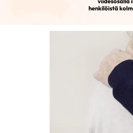
viidesosalla 
henkilöistä kolm