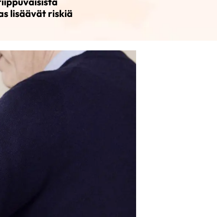
riippuvaisista
s lisäävät riskiä