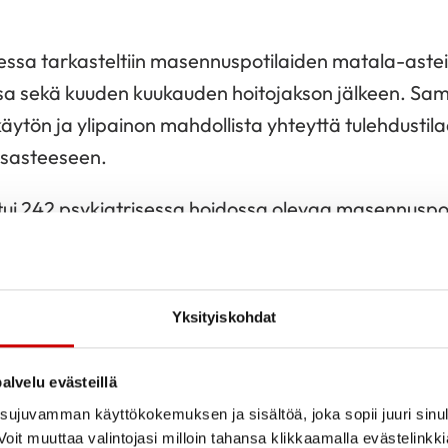
essa tarkasteltiin masennuspotilaiden matala-astei
sa sekä kuuden kuukauden hoitojakson jälkeen. Samal
käytön ja ylipainon mahdollista yhteyttä tulehdustil
sasteeseen.
tui 242 psykiatrisessa hoidossa olevaa masennuspot
aikaisesti alkoholin suurkulutusta.
iin, että matala-asteisen tulehduksen merkkiaineet 
Yksityiskohdat
i, mutta myös alkoholin kulutukseen liittyen. Ylipaino
doksesta vapautuvien tulehdusmerkkiaineiden määrää
alvelu evästeillä
n vaikutuksen masennuspotilaiden tulehdustilaa tarka
ujuvamman käyttökokemuksen ja sisältöä, joka sopii juuri sinul
ätöksenä on, että alkoholin käytön kartoitus tulisi o
oit muuttaa valintojasi milloin tahansa klikkaamalla evästelinkk