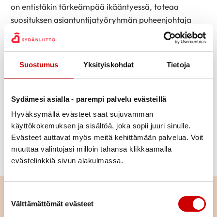
on entistäkin tärkeämpää ikääntyessä, toteaa
suosituksen asiantuntijatyöryhmän puheenjohtaja
professori Ursula Schwab.
Ikääntyneiden ruokasuositukset perustuvat
Suostumus
Yksityiskohdat
Tietoja
kansallisiin Terveyttä ruoasta -ravitsemussuosituksiin
ja kliinisten näkökulmien osalta tutkimusnäyttöön.
Suosituksen monipuolinen sisältö palvelee kaikkia
Sydämesi asialla - parempi palvelu evästeillä
ikääntyneiden ravitsemuksen parissa työskenteleviä
Hyväksymällä evästeet saat sujuvamman
sekä ikääntyneitä itseään. Terveellinen syöminen
käyttökokemuksen ja sisältöä, joka sopii juuri sinulle.
turvaa hyvän ravitsemustilan ylläpitämistä ja edistää
Evästeet auttavat myös meitä kehittämään palvelua. Voit
näin terveyttä, fyysistä ja psyykkistä toimintakykyä
muuttaa valintojasi milloin tahansa klikkaamalla
sekä sosiaalista hyvinvointia ja elämänlaatua.
evästelinkkiä sivun alakulmassa.
Lue seuraavaksi
Suostumuksen valinta
Välttämättömät evästeet