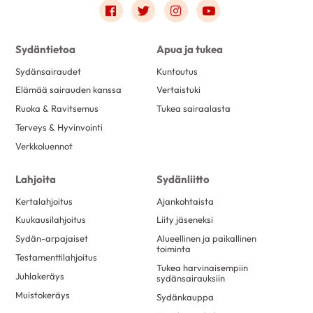
Link to facebook
Link to twitter
Link to instagram
Link to youtube
Sydäntietoa
Apua ja tukea
Sydänsairaudet
Kuntoutus
Elämää sairauden kanssa
Vertaistuki
Ruoka & Ravitsemus
Tukea sairaalasta
Terveys & Hyvinvointi
Verkkoluennot
Lahjoita
Sydänliitto
Kertalahjoitus
Ajankohtaista
Kuukausilahjoitus
Liity jäseneksi
Sydän-arpajaiset
Alueellinen ja paikallinen
toiminta
Testamenttilahjoitus
Tukea harvinaisempiin
Juhlakeräys
sydänsairauksiin
Muistokeräys
Sydänkauppa