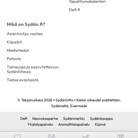
Tapahtumakalenteri
Defi.fi
Mikä on Sydän.fi?
Asiantuntija vastaa
Kilpailut
Mediatiedot
Palaute
Tietosuoja ja saavutettavuus
Sydänliitossa
Tietoa evästeistä
© Tekijänoikeus 2026 • Sydänliitto • Kaikki oikeudet pidätetään.
Sydämellä,
Evermade
Defi
Neuvokasperhe
Sydänmerkki
Sydänkauppa
Yhdistyspalvelu
Ammattilaispalvelu
Kipinä