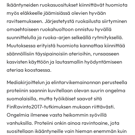
Ikääntyneiden ruokasuositukset kiinnittävät huomiota
myös eläkkeelle jäämisiässä olevien hyvään
ravitsemukseen. Järjestetystä ruokailusta siirtyminen
omaehtoiseen ruokahuoltoon onnistuu hyvällä
suunnittelulla ja ruoka-arjen selkeällä rytmityksellä.
Muutoksessa erityistä huomiota kannattaa kiinnittää
säännöllisiin täysipainoisiin aterioihin, runsaaseen
kasvisten käyttöön ja lautasmallin hyödyntämiseen
ateriaa koostaessa.
Mediakirjoittelun ja elintarvikemainonnan perusteella
proteiinin saannin kuvitellaan olevan suurin ongelma
suomalaisilla, mutta työikäiset saavat sitä
FinRavinto2017-tutkimuksen mukaan riittävästi.
Ongelmia ilmenee vasta heikommin syövillä
vanhuksilla. Proteiini onkin ainoa ravintoaine, jota
suositellaan ikääntyneille vain hieman enemmän kuin