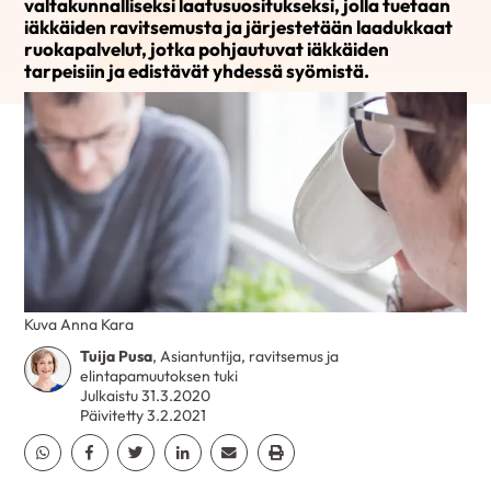
valtakunnalliseksi laatusuositukseksi, jolla tuetaan
iäkkäiden ravitsemusta ja järjestetään laadukkaat
ruokapalvelut, jotka pohjautuvat iäkkäiden
tarpeisiin ja edistävät yhdessä syömistä.
Kuva Anna Kara
Tuija Pusa
, Asiantuntija, ravitsemus ja
elintapamuutoksen tuki
Julkaistu 31.3.2020
Päivitetty 3.2.2021
Jaa Whatsapp
Jaa Facebook
Jaa Twitter
Jaa Linkedin
Jaa Email
Jaa Print