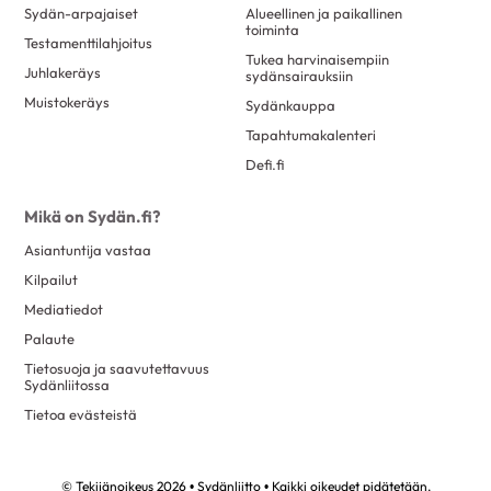
Sydän-arpajaiset
Alueellinen ja paikallinen
toiminta
Testamenttilahjoitus
Tukea harvinaisempiin
Juhlakeräys
sydänsairauksiin
Muistokeräys
Sydänkauppa
Tapahtumakalenteri
Defi.fi
Mikä on Sydän.fi?
Asiantuntija vastaa
Kilpailut
Mediatiedot
Palaute
Tietosuoja ja saavutettavuus
Sydänliitossa
Tietoa evästeistä
© Tekijänoikeus 2026 • Sydänliitto • Kaikki oikeudet pidätetään.