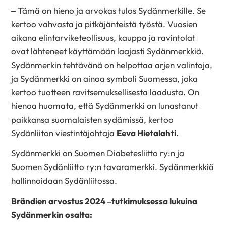
– Tämä on hieno ja arvokas tulos Sydänmerkille. Se
kertoo vahvasta ja pitkäjänteistä työstä. Vuosien
aikana elintarviketeollisuus, kauppa ja ravintolat
ovat lähteneet käyttämään laajasti Sydänmerkkiä.
Sydänmerkin tehtävänä on helpottaa arjen valintoja,
ja Sydänmerkki on ainoa symboli Suomessa, joka
kertoo tuotteen ravitsemuksellisesta laadusta. On
hienoa huomata, että Sydänmerkki on lunastanut
paikkansa suomalaisten sydämissä, kertoo
Sydänliiton viestintäjohtaja
Eeva Hietalahti
.
Sydänmerkki on Suomen Diabetesliitto ry:n ja
Suomen Sydänliitto ry:n tavaramerkki. Sydänmerkkiä
hallinnoidaan Sydänliitossa.
Brändien arvostus 2024 –tutkimuksessa lukuina
Sydänmerkin osalta
: