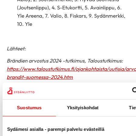
(Joutsenlippu), 4. S-Etukortti, 5. Avainlippu, 6.
Yle Areena, 7. Valio, 8. Fiskars, 9. Sydänmerkki,
10. Yle
Lähteet:
Brändien arvostus 2024 -tutkimus, Taloustutkimus:
https://www.taloustutkimus.fi/ajankohtaista/uutisia/ar
brandit-suomessa-2024.htm
Brand Talk 2024, Alma Media:
https://www.almamedia.fi/blog/…
Suostumus
Yksityiskohdat
Tie
Lue lisää Sydänmerkistä täältä:
Sydämesi asialla - parempi palvelu evästeillä
https://www.sydanmerkki.fi/