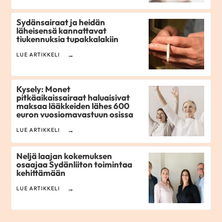
Sydänsairaat ja heidän
läheisensä kannattavat
tiukennuksia tupakkalakiin
LUE ARTIKKELI
Kysely: Monet
pitkäaikaissairaat haluaisivat
maksaa lääkkeiden lähes 600
euron vuosiomavastuun osissa
LUE ARTIKKELI
Neljä laajan kokemuksen
osaajaa Sydänliiton toimintaa
kehittämään
LUE ARTIKKELI