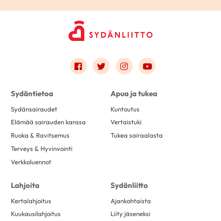
Link to facebook
Link to twitter
Link to instagram
Link to youtube
Sydäntietoa
Apua ja tukea
Sydänsairaudet
Kuntoutus
Elämää sairauden kanssa
Vertaistuki
Ruoka & Ravitsemus
Tukea sairaalasta
Terveys & Hyvinvointi
Verkkoluennot
Lahjoita
Sydänliitto
Kertalahjoitus
Ajankohtaista
Kuukausilahjoitus
Liity jäseneksi