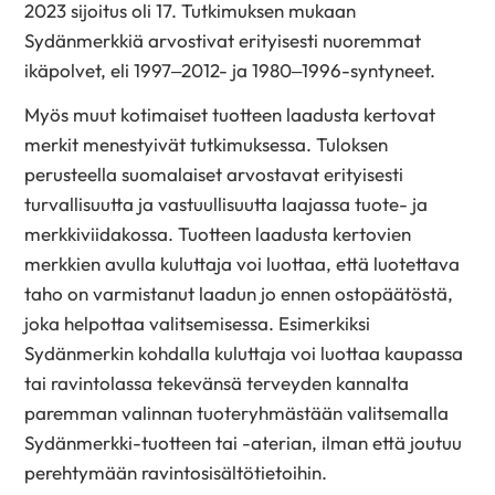
2023 sijoitus oli 17. Tutkimuksen mukaan
Sydänmerkkiä arvostivat erityisesti nuoremmat
ikäpolvet, eli 1997–2012- ja 1980–1996-syntyneet.
Myös muut kotimaiset tuotteen laadusta kertovat
merkit menestyivät tutkimuksessa. Tuloksen
perusteella suomalaiset arvostavat erityisesti
turvallisuutta ja vastuullisuutta laajassa tuote- ja
merkkiviidakossa. Tuotteen laadusta kertovien
merkkien avulla kuluttaja voi luottaa, että luotettava
taho on varmistanut laadun jo ennen ostopäätöstä,
joka helpottaa valitsemisessa. Esimerkiksi
Sydänmerkin kohdalla kuluttaja voi luottaa kaupassa
tai ravintolassa tekevänsä terveyden kannalta
paremman valinnan tuoteryhmästään valitsemalla
Sydänmerkki-tuotteen tai -aterian, ilman että joutuu
perehtymään ravintosisältötietoihin.