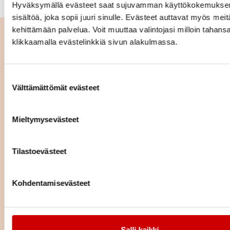
Hyväksymällä evästeet saat sujuvamman käyttökokemuksen
sisältöä, joka sopii juuri sinulle. Evästeet auttavat myös meit
kehittämään palvelua. Voit muuttaa valintojasi milloin tahans
Lue seuraavaksi
klikkaamalla evästelinkkiä sivun alakulmassa.
Istuminen kuormittaa myös
sydäntä – näin työpäivään saa
Suostumuksen valinta
lisää liikettä
Välttämättömät evästeet
LUE ARTIKKELI
Mieltymysevästeet
Pitkä tie tahdistinhoidossa –
johdoton tahdistin mahdollisti
Tilastoevästeet
normaalin arjen
LUE ARTIKKELI
Kohdentamisevästeet
Tarttumattomat -verkosto:
Terveyttä edistettävä
johdonmukaisesti
Salli kaikki