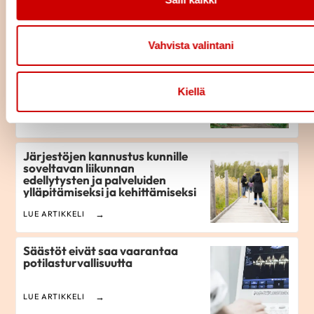
LUE ARTIKKELI
Vahvista valintani
Liikkuva Suomi on terveempi
Suomi
Kiellä
LUE ARTIKKELI
Järjestöjen kannustus kunnille
soveltavan liikunnan
edellytysten ja palveluiden
ylläpitämiseksi ja kehittämiseksi
LUE ARTIKKELI
Säästöt eivät saa vaarantaa
potilasturvallisuutta
LUE ARTIKKELI