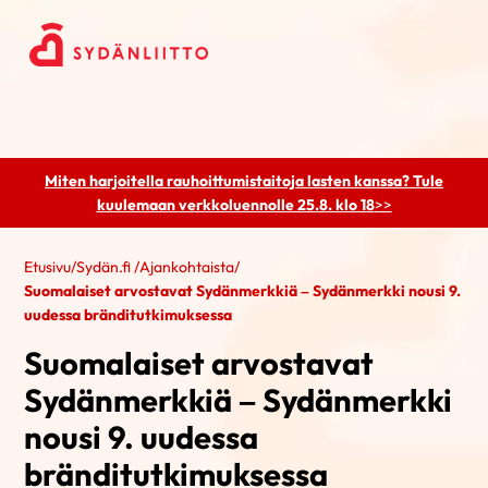
Miten harjoitella rauhoittumistaitoja lasten kanssa? Tule
kuulemaan
verkkoluennolle 25.8. klo 18
>>
Etusivu
/
Sydän.fi
/
Ajankohtaista
/
Suomalaiset arvostavat Sydänmerkkiä – Sydänmerkki nousi 9.
uudessa bränditutkimuksessa
Suomalaiset arvostavat
Sydänmerkkiä – Sydänmerkki
nousi 9. uudessa
bränditutkimuksessa