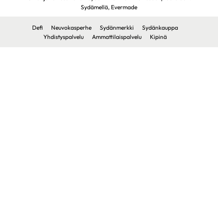
Sydämellä,
Evermade
Defi
Neuvokasperhe
Sydänmerkki
Sydänkauppa
Yhdistyspalvelu
Ammattilaispalvelu
Kipinä