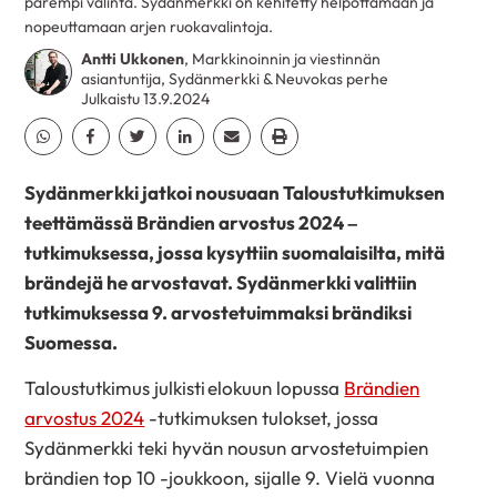
parempi valinta. Sydänmerkki on kehitetty helpottamaan ja
nopeuttamaan arjen ruokavalintoja.
Antti Ukkonen
, Markkinoinnin ja viestinnän
asiantuntija, Sydänmerkki & Neuvokas perhe
Julkaistu 13.9.2024
Jaa Whatsapp
Jaa Facebook
Jaa Twitter
Jaa Linkedin
Jaa Email
Jaa Print
Sydänmerkki jatkoi nousuaan Taloustutkimuksen
teettämässä
Brändien arvostus 2024 –
tutkimuksessa, jossa kysyttiin suomalaisilta, mitä
brändejä he arvostavat. Sydänmerkki valittiin
tutkimuksessa 9. arvostetuimmaksi brändiksi
Suomessa.
Taloustutkimus julkisti elokuun lopussa
Brändien
arvostus 2024
-tutkimuksen tulokset, jossa
Sydänmerkki teki hyvän nousun arvostetuimpien
brändien top 10 -joukkoon, sijalle 9. Vielä vuonna