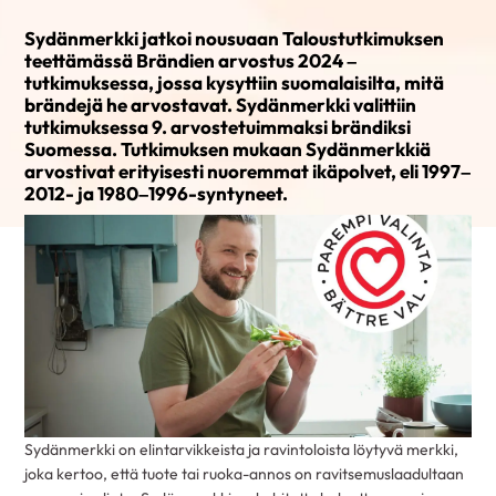
Sydänmerkki jatkoi nousuaan Taloustutkimuksen
teettämässä Brändien arvostus 2024 –
tutkimuksessa, jossa kysyttiin suomalaisilta, mitä
brändejä he arvostavat. Sydänmerkki valittiin
tutkimuksessa 9. arvostetuimmaksi brändiksi
Suomessa. Tutkimuksen mukaan Sydänmerkkiä
arvostivat erityisesti nuoremmat ikäpolvet, eli 1997–
2012- ja 1980–1996-syntyneet.
Sydänmerkki on elintarvikkeista ja ravintoloista löytyvä merkki,
joka kertoo, että tuote tai ruoka-annos on ravitsemuslaadultaan