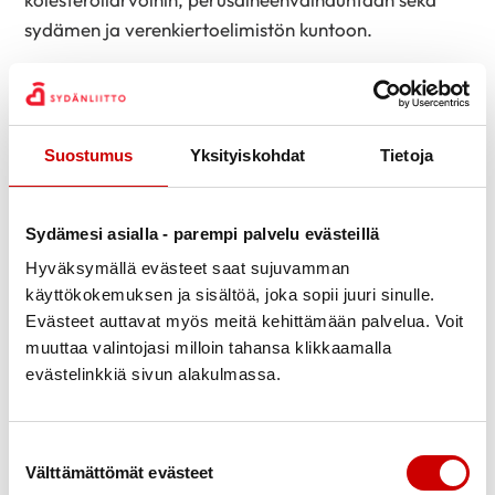
sydämen ja verenkiertoelimistön kuntoon.
Ulkona liikkuessa tasapainoa tarvitaan enemmän,
sillä vaihtelevat maastonmuodot vaikeuttavat
liikkumista. Jalan alle jäävä kivi, risu, puun juuri,
Suostumus
Yksityiskohdat
Tietoja
keppi ja kiven tai kannon ylitys ovat mainiota
tasapainon harjoitteita. Puhumattakaan kalliolta
laskeutuminen tai sille nouseminen.
Sydämesi asialla - parempi palvelu evästeillä
Luonto sopii mainioksi rentoutumispaikaksi. Siispä
Hyväksymällä evästeet saat sujuvamman
käyttökokemuksen ja sisältöä, joka sopii juuri sinulle.
silmät kiinni ja kuuntelemaan lintujen laulua. Joskus
Evästeet auttavat myös meitä kehittämään palvelua. Voit
on mukava kuunnella hiljaisuutta. Samalla voi
muuttaa valintojasi milloin tahansa klikkaamalla
keskittyä hetkeksi tuntemaan oma rauhallinen
evästelinkkiä sivun alakulmassa.
hengitys ja rintakehän liike.
Mitä hyötyä juuri luonnossa
Suostumuksen valinta
liikkuminen tuo terveydelle?
Välttämättömät evästeet