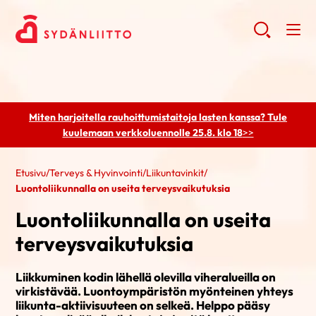
Miten harjoitella rauhoittumistaitoja lasten kanssa? Tule
kuulemaan
verkkoluennolle 25.8. klo 18
>>
Etusivu
/
Terveys & Hyvinvointi
/
Liikuntavinkit
/
Luontoliikunnalla on useita terveysvaikutuksia
Luontoliikunnalla on useita
terveysvaikutuksia
Liikkuminen kodin lähellä olevilla viheralueilla on
virkistävää. Luontoympäristön myönteinen yhteys
liikunta-aktiivisuuteen on selkeä. Helppo pääsy