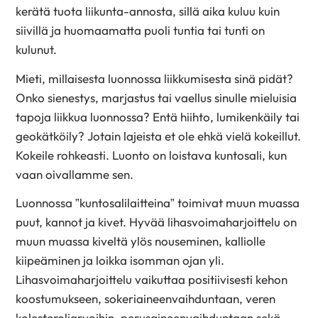
kerätä tuota liikunta-annosta, sillä aika kuluu kuin
siivillä ja huomaamatta puoli tuntia tai tunti on
kulunut.
Mieti, millaisesta luonnossa liikkumisesta sinä pidät?
Onko sienestys, marjastus tai vaellus sinulle mieluisia
tapoja liikkua luonnossa? Entä hiihto, lumikenkäily tai
geokätköily? Jotain lajeista et ole ehkä vielä kokeillut.
Kokeile rohkeasti. Luonto on loistava kuntosali, kun
vaan oivallamme sen.
Luonnossa ”kuntosalilaitteina” toimivat muun muassa
puut, kannot ja kivet. Hyvää lihasvoimaharjoittelu on
muun muassa kiveltä ylös nouseminen, kalliolle
kiipeäminen ja loikka isomman ojan yli.
Lihasvoimaharjoittelu vaikuttaa positiivisesti kehon
koostumukseen, sokeriaineenvaihduntaan, veren
kolesteroliarvoihin, perusaineenvaihduntaan sekä