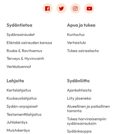
Link to facebook
Link to twitter
Link to instagram
Link to youtube
Sydäntietoa
Apua ja tukea
Sydänsairaudet
Kuntoutus
Elämää sairauden kanssa
Vertaistuki
Ruoka & Ravitsemus
Tukea sairaalasta
Terveys & Hyvinvointi
Verkkoluennot
Lahjoita
Sydänliitto
Kertalahjoitus
Ajankohtaista
Kuukausilahjoitus
Liity jäseneksi
Sydän-arpajaiset
Alueellinen ja paikallinen
toiminta
Testamenttilahjoitus
Tukea harvinaisempiin
Juhlakeräys
sydänsairauksiin
Muistokeräys
Sydänkauppa