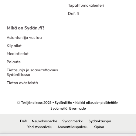
Tapahtumakalenteri
Defi.fi
Mikä on Sydän.fi?
Asiantuntija vastaa
Kilpailut
Mediatiedot
Palaute
Tietosuoja ja saavutettavuus
Sydänliitossa
Tietoa evästeistä
© Tekijänoikeus 2026 • Sydänliitto • Kaikki oikeudet pidätetään.
Sydämellä,
Evermade
Defi
Neuvokasperhe
Sydänmerkki
Sydänkauppa
Yhdistyspalvelu
Ammattilaispalvelu
Kipinä