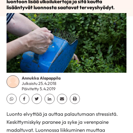
luontoon lisää ulkoilukertoja ja sitä kautta
lisääntyvät luonnosta saatavat terveyshyödyt.
Annukka Alapappila
Julkaistu 25.4.2018
Päivitetty 5.4.2019
Jaa Whatsapp
Jaa Facebook
Jaa Twitter
Jaa Linkedin
Jaa Email
Jaa Print
Luonto elvyttää ja auttaa palautumaan stressistä.
Keskittymiskyky paranee ja syke ja verenpaine
madaltuvat. Luonnossa liikkuminen muuttaa