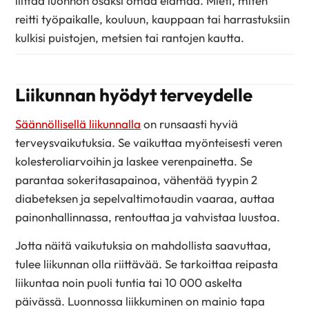
liittää luonnon osaksi omaa elämää. Mieti, miten
reitti työpaikalle, kouluun, kauppaan tai harrastuksiin
kulkisi puistojen, metsien tai rantojen kautta.
Liikunnan hyödyt terveydelle
Säännöllisellä liikunnalla
on runsaasti hyviä
terveysvaikutuksia. Se vaikuttaa myönteisesti veren
kolesteroliarvoihin ja laskee verenpainetta. Se
parantaa sokeritasapainoa, vähentää tyypin 2
diabeteksen ja sepelvaltimotaudin vaaraa, auttaa
painonhallinnassa, rentouttaa ja vahvistaa luustoa.
Jotta näitä vaikutuksia on mahdollista saavuttaa,
tulee liikunnan olla riittävää. Se tarkoittaa reipasta
liikuntaa noin puoli tuntia tai 10 000 askelta
päivässä. Luonnossa liikkuminen on mainio tapa