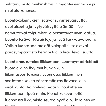
suhtautumista muihin ihmisiin myönteisemmäksi ja
mieliala kohenee.
Luontokokemukset lisäävät suvaitsevaisuutta,
avuliaisuutta ja tyytyväisyyttä elämään. Ne
nopeuttavat toipumista ja parantavat unen laatua.
Luonto terävöittää aisteja ja lisää tarkkaavaisuutta.
Vaikka luonto saa meidät valppaiksi, se aktivoi
parasympaattista hermostoa ja lisää levollisuutta.
Luonto houkuttelee liikkumaan. Luontoympäristössä
huomio kiinnittyy muuhunkin kuin
liikuntasuoritukseen. Luonnossa liikkuminen
saatetaan kokea vähemmän rasittavana kuin
sisäliikunta. Vaihteleva maasto houkuttelee
liikkumaan ripeämmin. Monet kokevat, että
luonnossa liikkumista seuraa hyvä olo. Jokainen voi