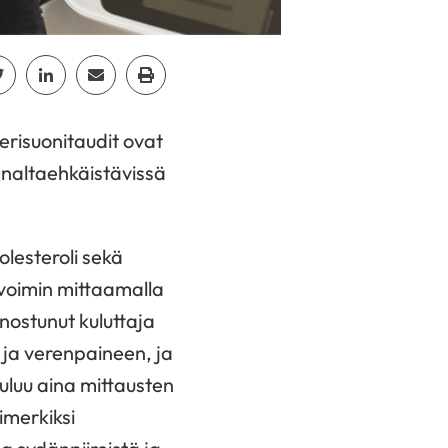
cebook
Jaa Twitter
Jaa Linkedin
Jaa Email
Jaa Print
erisuonitaudit ovat
nnaltaehkäistävissä
lesteroli sekä
n voimin mittaamalla
ostunut kuluttaja
 ja verenpaineen, ja
uluu aina mittausten
imerkiksi