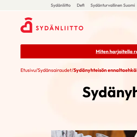
Sydänliitto
Defi
Sydänturvallinen Suomi
Miten harjoitella 
Etusivu
/
Sydänsairaudet
/
Sydänyhteisön ennaltaehkäis
Sydänyh