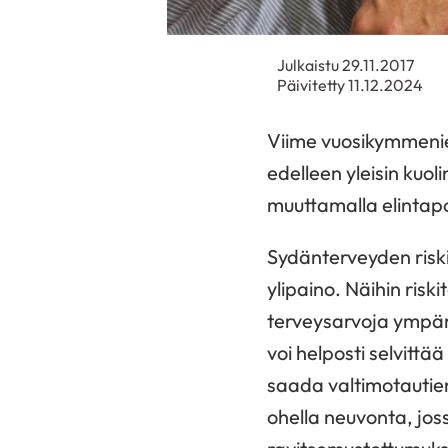
Julkaistu 29.11.2017
Päivitetty 11.12.2024
Viime vuosikymmenien
edelleen yleisin kuo
muuttamalla elintap
Sydänterveyden riski
ylipaino. Näihin ris
terveysarvoja ympär
voi helposti selvitt
saada valtimotautien
ohella neuvonta, jos