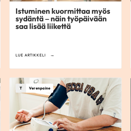
Istuminen kuormittaa myös
sydäntä – näin työpäivään
saa lisää liikettä
LUE ARTIKKELI
T
Verenpaine