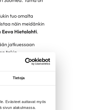
äri Suomea. Tämä on
ukin tuo omalta
vistaa näin meidänkin
a
Eeva Hietalahti
.
kään jatkuessaan
en takia.
erenpainetaso.
okäyttöiset Omronin
Tietoja
suun terveydellä on
s sydämeen –
le. Evästeet auttavat myös
ä. – Hampaat
iä sivun alakulmassa.