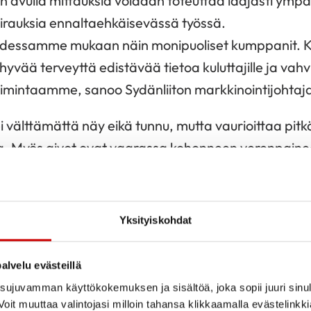
 avulla mittauksia voidaan toteuttaa laajasti ymp
irauksia ennaltaehkäisevässä työssä.
adessamme mukaan näin monipuoliset kumppanit. K
vää terveyttä edistävää tietoa kuluttajille ja vah
mintaamme, sanoo Sydänliiton markkinointijohtaj
 välttämättä näy eikä tunnu, mutta vaurioittaa pit
ia. Myös aivot ovat vaarassa kohonneen verenpaine
ranta kotona on luotettavin tapa selvittää oma v
styö terveysmittausten kumppanina on tehnyt helpp
uiksi kuluttajille.
Yksityiskohdat
haluaa kiinnittää kuluttajien huomion siihen, että 
alvelu evästeillä
eyteen. Suussa muhiva tulehdus voi vaikuttaa myö
ujuvamman käyttökokemuksen ja sisältöä, joka sopii juuri sinul
tahansa kohdassa kehoa rasittaa aina myös sydänt
oit muuttaa valintojasi milloin tahansa klikkaamalla evästelinkk