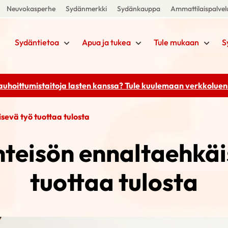
Neuvokasperhe
Sydänmerkki
Sydänkauppa
Ammattilaispalvel
Sydäntietoa
Apua ja tukea
Tule mukaan
S
rauhoittumistaitoja lasten kanssa? Tule kuulemaan
verkkoluenn
evä työ tuottaa tulosta
teisön ennaltaehkäi
tuottaa tulosta