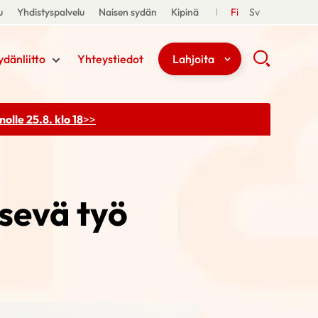
u
Yhdistyspalvelu
Naisen sydän
Kipinä
Fi
Sv
ydänliitto
Yhteystiedot
Lahjoita
olle 25.8. klo 18
>>
sevä työ