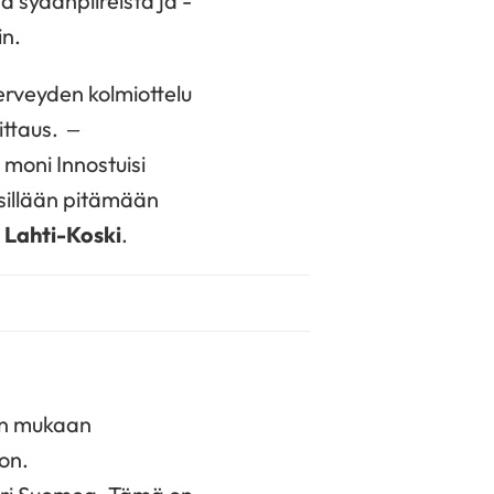
a sydänpiireistä ja -
in.
erveyden kolmiottelu
ittaus. –
 moni Innostuisi
ksillään pitämään
Lahti-Koski
.
an mukaan
on.