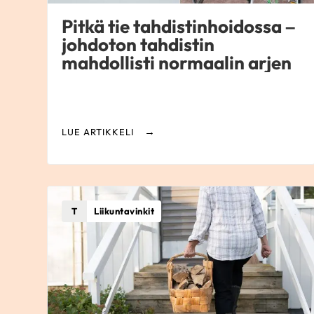
Pitkä tie tahdistinhoidossa –
johdoton tahdistin
mahdollisti normaalin arjen
LUE ARTIKKELI
T
Liikuntavinkit