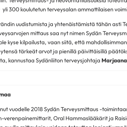
in. Terveysmittaus- ja neuvontatilaisuuksia toteutta
0 yli 300 koulutetun terveysalan ammattilaisen voim
ändin uudistumista ja yhtenäistämistä tähän asti T
rveysarvojen mittaus saa nyt nimen Sydän Terveysm
e kyse kilpailusta, vaan siitä, että mahdollisimman
tensä tärkeät arvot ja pienillä päivittäisillä päätö
ta, kannustaa Sydänliiton terveysjohtaja
Marjaana 
imaa
nut vuodelle 2018 Sydän Terveysmittaus -toiminta
verenpainemittarit, Oral Hammaslääkärit ja Raisi