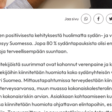
Jaa sivu
Jaa Whatsapp
Jaa Fa
 positiivisesta kehityksestä huolimatta sydän- ja v
linsyy Suomessa. Jopa 80 % sydäntapauksista olisi e
oja terveellisempään suuntaan.
tekijöistä suurimmat ovat kohonnut verenpaine ja ko
kitekijöihin kiinnitetään huomiota koko sydänyhteisö
i Suomea. Mittaustapahtumissa terveydestään kiinn
ää terveysarvonsa, muun muassa kokonaiskolesterolin
 kokonaisriskin arvion. Asiakkaan kohtaamiseen ku
sa kiinnitetään huomiota ohjattavan elintapoihin, es