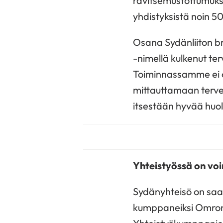
ravitsemustottumuksi
yhdistyksistä noin 5
Osana Sydänliiton br
-nimellä kulkenut te
Toiminnassamme ei ol
mittauttamaan tervey
itsestään hyvää huol
Yhteistyössä on vo
Sydänyhteisö on saa
kumppaneiksi Omron-