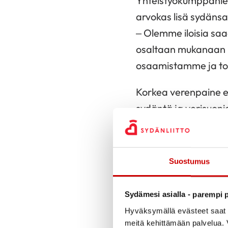
Yhteistyökumppanien
arvokas lisä sydänsa
– Olemme iloisia sa
osaltaan mukanaan hy
osaamistamme ja toi
Korkea verenpaine ei
sydäntä ja verisuon
Verenpaineen omaseu
Pitkäaikainen yhtei
verenpainemittarit tut
Suostumus
Oral Hammaslääkärit 
Sydämesi asialla - parempi p
yhteys sydämen terv
Hyväksymällä evästeet saat s
tulehdustila missä 
meitä kehittämään palvelua. V