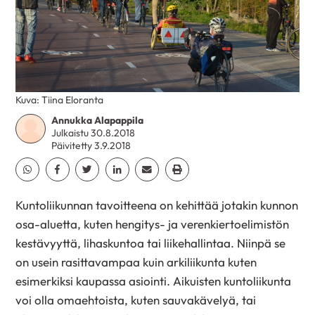
Kuva: Tiina Eloranta
Annukka Alapappila
Julkaistu 30.8.2018
Päivitetty 3.9.2018
Jaa Whatsapp
Jaa Facebook
Jaa Twitter
Jaa Linkedin
Jaa Email
Jaa Print
Kuntoliikunnan tavoitteena on kehittää jotakin kunnon
osa-aluetta, kuten hengitys- ja verenkiertoelimistön
kestävyyttä, lihaskuntoa tai liikehallintaa. Niinpä se
on usein rasittavampaa kuin arkiliikunta kuten
esimerkiksi kaupassa asiointi. Aikuisten kuntoliikunta
voi olla omaehtoista, kuten sauvakävelyä, tai