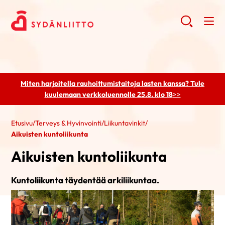
Miten harjoitella rauhoittumistaitoja lasten kanssa? Tule
kuulemaan
verkkoluennolle 25.8. klo 18
>>
Etusivu
/
Terveys & Hyvinvointi
/
Liikuntavinkit
/
Aikuisten kuntoliikunta
Aikuisten kuntoliikunta
Kuntoliikunta täydentää arkiliikuntaa.