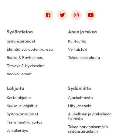
Link to facebook
Link to twitter
Link to instagram
Link to youtube
Sydäntietoa
Apua ja tukea
Sydänsairaudet
Kuntoutus
Elämää sairauden kanssa
Vertaistuki
Ruoka & Ravitsemus
Tukea sairaalasta
Terveys & Hyvinvointi
Verkkoluennot
Lahjoita
Sydänliitto
Kertalahjoitus
Ajankohtaista
Kuukausilahjoitus
Liity jäseneksi
Sydän-arpajaiset
Alueellinen ja paikallinen
toiminta
Testamenttilahjoitus
Tukea harvinaisempiin
Juhlakeräys
sydänsairauksiin