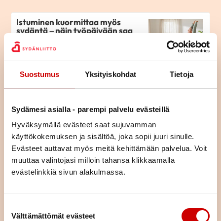
Istuminen kuormittaa myös
sydäntä – näin työpäivään saa
lisää liikettä
LUE ARTIKKELI
Suostumus
Yksityiskohdat
Tietoja
Pitkä tie tahdistinhoidossa –
johdoton tahdistin mahdollisti
normaalin arjen
Sydämesi asialla - parempi palvelu evästeillä
LUE ARTIKKELI
Hyväksymällä evästeet saat sujuvamman
käyttökokemuksen ja sisältöä, joka sopii juuri sinulle.
Evästeet auttavat myös meitä kehittämään palvelua. Voit
Sydänlihassairaus katkaisi
muuttaa valintojasi milloin tahansa klikkaamalla
Eetun urahaaveet
evästelinkkiä sivun alakulmassa.
LUE ARTIKKELI
Suostumuksen valinta
Välttämättömät evästeet