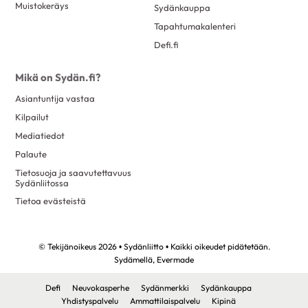
Muistokeräys
Sydänkauppa
Tapahtumakalenteri
Defi.fi
Mikä on Sydän.fi?
Asiantuntija vastaa
Kilpailut
Mediatiedot
Palaute
Tietosuoja ja saavutettavuus
Sydänliitossa
Tietoa evästeistä
© Tekijänoikeus 2026 • Sydänliitto • Kaikki oikeudet pidätetään.
Sydämellä,
Evermade
Defi
Neuvokasperhe
Sydänmerkki
Sydänkauppa
Yhdistyspalvelu
Ammattilaispalvelu
Kipinä