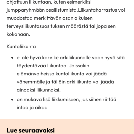
ohjattuun liikuntaan, kuten esimerkiksi
jumpparyhmään osallistumista.Liikuntaharrastus voi
muodostaa merkittävän osan aikuisen
terveysliikuntasuosituksen määrästä tai jopa sen
kokonaan.
Kuntoliikunta
ei ole hyvä korvike arkiliikunnalle vaan hyvä sitä
täydentävää liikuntaa. Joissakin
elämänvaiheissa kuntoliikunta voi jäädä
vähemmälle ja tällöin arkiliikunta voi jäädä
ainoaksi liikunnaksi.
on mukava lisä liikkumiseen, jos siihen riittää
intoa ja aikaa
Lue seuraavaksi