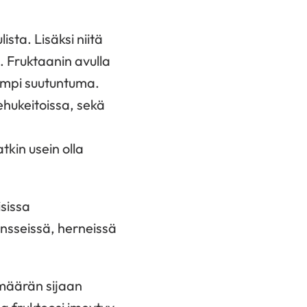
ista. Lisäksi niitä
. Fruktaanin avulla
ampi suutuntuma.
ehukeitoissa, sekä
kin usein olla
isissa
linsseissä, herneissä
 määrän sijaan