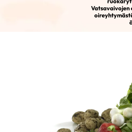
ruokaryt
Vatsavaivojen o
oireyhtymästä