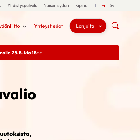
u
Yhdistyspalvelu
Naisen sydän
Kipinä
Fi
Sv
ydänliitto
Yhteystiedot
Lahjoita
olle 25.8. klo 18
>>
valio
uutoksista,