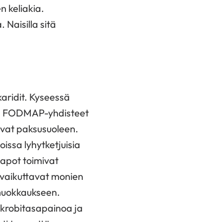
n keliakia.
Naisilla sitä
aridit. Kyseessä
eet. FODMAP-yhdisteet
uvat paksusuoleen.
oissa lyhytketjuisia
hapot toimivat
e vaikuttavat monien
 muokkaukseen.
ikrobitasapainoa ja