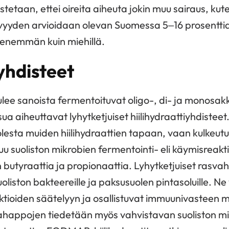
etaan, ettei oireita aiheuta jokin muu sairaus, kute
yyden arvioidaan olevan Suomessa 5–16 prosenttia. 
a enemmän kuin miehillä.
hdisteet
e sanoista fermentoituvat oligo-, di- ja monosakk
sua aiheuttavat lyhytketjuiset hiilihydraattiyhdist
lesta muiden hiilihydraattien tapaan, vaan kulkeut
uu suoliston mikrobien fermentointi- eli käymisreakti
butyraattia ja propionaattia. Lyhytketjuiset rasva
oliston bakteereille ja paksusuolen pintasoluille. N
tioiden säätelyyn ja osallistuvat immuunivasteen
vahappojen tiedetään myös vahvistavan suoliston m