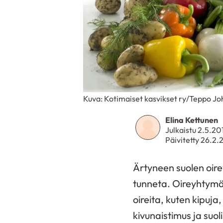
Kuva: Kotimaiset kasvikset ry/Teppo J
Elina Kettunen
Julkaistu 2.5.20
Päivitetty 26.2
Ärtyneen suolen oire
tunneta. Oireyhtymään
oireita, kuten kipuja
kivunaistimus ja suo