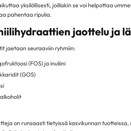
kuttaa yksilöllisesti, joillakin se voi helpottaa umme
taa pahentaa ripulia.
lihydraattien jaottelu ja l
t jaetaan seuraaviin ryhmiin:
gofruktoosi (FOS) ja inuliini
kkaridit (GOS)
si
ialkoholit
eja on runsaasti tietyissä kasvikunnan tuotteissa, 