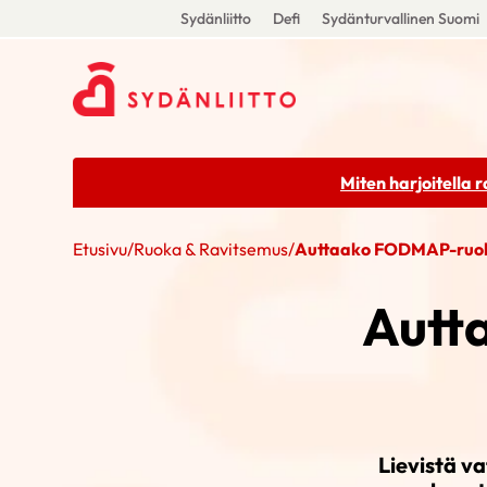
Sydänliitto
Defi
Sydänturvallinen Suomi
Miten harjoitella 
Etusivu
/
Ruoka & Ravitsemus
/
Auttaako FODMAP-ruoka
Autt
Lievistä v