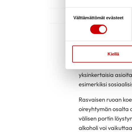
Suostumuksen valinta
Välttämättömät evästeet
Elämäntapa
Parantavaa hoitoa är
Kiellä
oireita ja parantama
liikunta, sekä stress
yksinkertaisia asioita
esimerkiksi sosiaalis
Rasvaisen ruoan koet
oireyhtymän osalta 
välisen portin löysty
alkoholi voi vaikutta