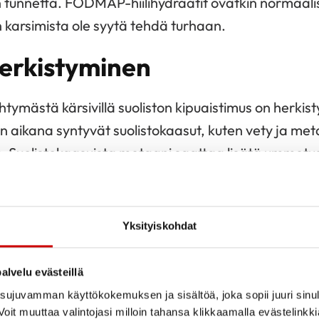
n tunnetta. FODMAP-hiilihydraatit ovatkin normaalis
n karsimista ole syytä tehdä turhaan.
herkistyminen
tymästä kärsivillä suoliston kipuaistimus on herkisty
n aikana syntyvät suolistokaasut, kuten vety ja met
ta. Suolistokaasuista metaani saattaa lisätä ummetu
a veden imeytyminen suolistoon tehostuu, jolloin li
aa äkilliseen ulostamisen tarpeeseen tai ripuliin. H
 lisääntynyt vesipitoisuus aiheuttavat venymistä ja 
Yksityiskohdat
luokitella ripulityyppiseen, ummetustyyppiseen tai
 oireet esiintyvät vaihdellen ja sekamuotoista oireilu
alvelu evästeillä
 on tyypillistä myös niiden aaltoileminen, helpompie
ujuvamman käyttökokemuksen ja sisältöä, joka sopii juuri sinul
a viikkojen tai jopa vuosien jaksoissa.
oit muuttaa valintojasi milloin tahansa klikkaamalla evästelinkk