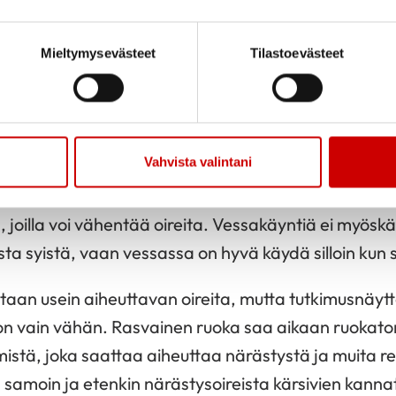
Mieltymysevästeet
Tilastoevästeet
tekijät ja ruokavalion peru
tyneen suolen oireyhtymään ei ole, vaan hoidolla 
Vahvista valintani
an elämänlaatua. Elämäntapatekijöistä olennaisia o
inhallinnan keinot. Säännöllinen ateriarytmi ja kohtu
, joilla voi vähentää oireita. Vessakäyntiä ei myöskää
ista syistä, vaan vessassa on hyvä käydä silloin kun s
aan usein aiheuttavan oireita, mutta tutkimusnäyt
on vain vähän. Rasvainen ruoka saa aikaan ruokat
mistä, joka saattaa aiheuttaa närästystä ja muita re
a samoin ja etenkin närästysoireista kärsivien kanna