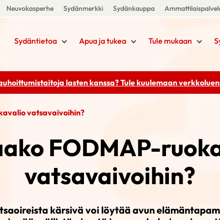
Neuvokasperhe
Sydänmerkki
Sydänkauppa
Ammattilaispalvel
Sydäntietoa
Apua ja tukea
Tule mukaan
S
rauhoittumistaitoja lasten kanssa? Tule kuulemaan
verkkoluenn
valio vatsavaivoihin?
aako FODMAP-ruoka
vatsavaivoihin?
atsaoireista kärsivä voi löytää avun elämäntapam