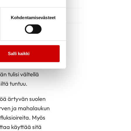
Kohdentamisevästeet
sasiat
pyritään lievittämään
Salli kaikki
vat riittävä uni ja
ulliset annoskoot ovat
n tulisi vältellä
iltä tuntuu.
töä ärtyvän suolen
orven ja mahalaukun
fluksioireita. Myös
ttaa käyttää sitä