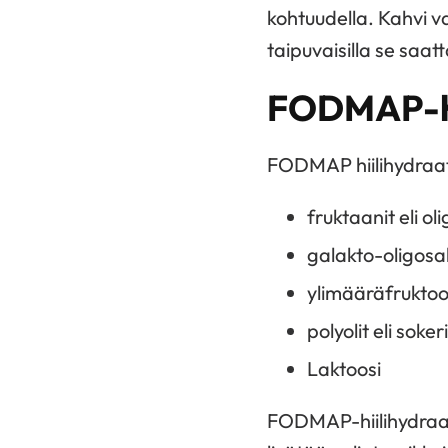
kohtuudella. Kahvi vai
taipuvaisilla se saat
FODMAP-hii
FODMAP hiilihydraati
fruktaanit eli oli
galakto-oligosa
ylimääräfruktoo
polyolit eli soker
Laktoosi
FODMAP-hiilihydraatt