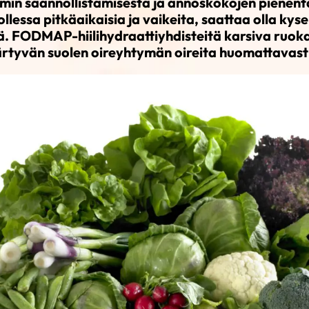
min säännöllistämisestä ja annoskokojen pienent
llessa pitkäaikaisia ja vaikeita, saattaa olla kys
. FODMAP-hiilihydraattiyhdisteitä karsiva ruokav
ärtyvän suolen oireyhtymän oireita huomattavasti