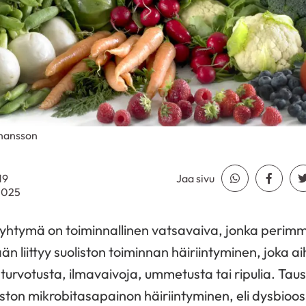
ohansson
19
Jaa sivu
Jaa Whatsapp
Jaa Fa
.2025
yhtymä on toiminnallinen vatsavaiva, jonka perimmä
 liittyy suoliston toiminnan häiriintyminen, joka ai
, turvotusta, ilmavaivoja, ummetusta tai ripulia. Taus
liston mikrobitasapainon häiriintyminen, eli dysbioo