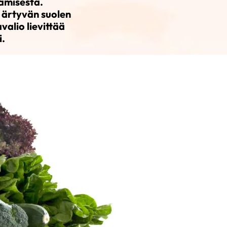
ämisestä.
e ärtyvän suolen
alio lievittää
.