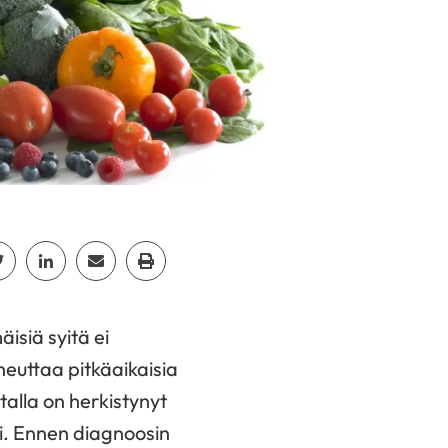
cebook
Jaa Twitter
Jaa Linkedin
Jaa Email
Jaa Print
isiä syitä ei
heuttaa pitkäaikaisia
talla on herkistynyt
si. Ennen diagnoosin