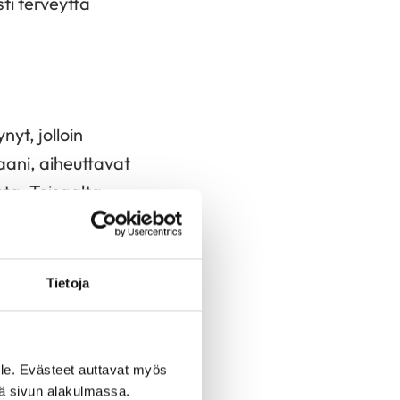
ti terveyttä
nyt, jolloin
aani, aiheuttavat
sta. Toisaalta
sääntynyt
erkistyneessä
kipua. Ärtyvän suolen
Tietoja
 sekamuotoiseen
a esiintyy
n ja vaikeampien
le. Evästeet auttavat myös
iä sivun alakulmassa.