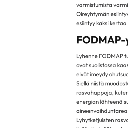
varmistumista varmist
Oireyhtymän esiintyv
esiintyy kaksi kerta
FODMAP-y
Lyhenne FODMAP tule
ovat suolistossa kaa
eivät imeydy ohutsuo
Siellä niistä muodost
rasvahappoja, kuten 
energian lähteenä su
aineenvaihduntareak
Lyhytketjuisten ras