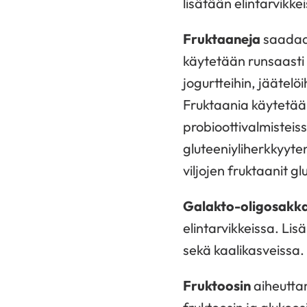
lisätään elintarvikkei
Fruktaaneja
saadaan 
käytetään runsaasti e
jogurtteihin, jääte
Fruktaania käytetään
probioottivalmisteis
gluteeniyliherkkyyte
viljojen fruktaanit gl
Galakto-oligosakka
elintarvikkeissa. Lis
sekä kaalikasveissa.
Fruktoosin
aiheuttam