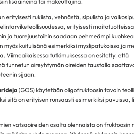
siin lisäaineina tai makeuttajina.
erityisesti rukiista, vehnästä, sipulista ja valkosipul
lintarviketeollisuudessa, erityisesti maitotuotteissa
löihin ja tuorejuustoihin saadaan pehmeämpi kuohke
 myös kuitulisänä esimerkiksi myslipatukoissa ja m
sa. Viimeaikaisessa tutkimuksessa on esitetty, että
nä tunnetun oireyhtymän oireiden taustalla saattavat
uteenin sijaan.
rideja
(GOS) käytetään oligofruktoosin tavoin teoll
äksi sitä on erityisen runsaasti esimerkiksi pavuissa, 
ien vatsaoireiden osalta olennaista on fruktoosin