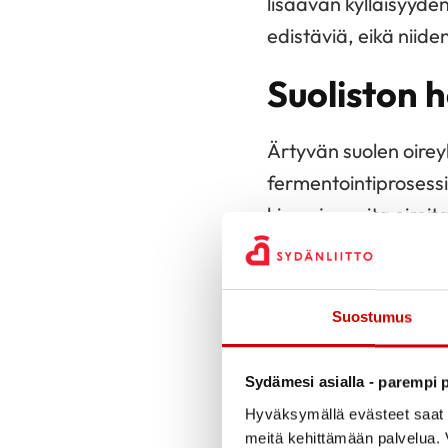
lisäävän kylläisyyde
edistäviä, eikä niide
Suoliston 
Ärtyvän suolen oireyh
fermentointiprosessi
kipua ja muita oirei
kuitujen pilkkoutuess
ulostemassa voi joht
suolistossa kaasut ja
Suostumus
oireyhtymä voidaan 
oiretyyppiin. Monilla
Sydämesi asialla - parempi p
useimmiten. Oireille
Hyväksymällä evästeet saat s
jaksojen vuorotelless
meitä kehittämään palvelua. V