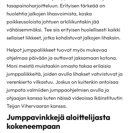
tasapainoharjoitteluun. Erityisen tärkeää on
huolehtia jalkojen lihasvoimista, koska
poikkeusoloista johtuen arkiliikuntakin jää
vähäisemmäksi. Tee siis erityisen huolellisesti kaikki
sellaiset liikkeet, jotka kohdistuvat jalkojen lihaksiin.
Helpot jumppaliikkeet tuovat myös mukavaa
ohjelmaa päivään ja auttavat jaksamaan kotona.
Moni meistä muistaakin omasta takaa erilaisia
jumppaliikkeitä, joiden avulla lihakset vahvistuvat ja
verenkierto vilkastuu. Joskus on kuitenkin antoisaa
jumpata valmiiden jumppaohjelmien avulla ja
ohjaajan kanssa kuten näissä videoissa Ikäinstituutin
Teijan Vihervaaran kanssa.
Jumppavinkkejä aloittelijasta
kokeneempaan