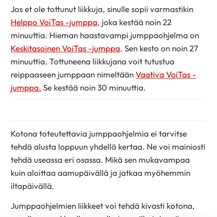
Jos et ole tottunut liikkuja, sinulle sopii varmastikin
Helppo VoiTas -jumppa,
joka kestää noin 22
minuuttia. Hieman haastavampi jumppaohjelma on
Keskitasoinen VoiTas -jumppa
. Sen kesto on noin 27
minuuttia. Tottuneena liikkujana voit tutustua
reippaaseen jumppaan nimeltään
Vaativa VoiTas -
jumppa.
Se kestää noin 30 minuuttia.
Kotona toteutettavia jumppaohjelmia ei tarvitse
tehdä alusta loppuun yhdellä kertaa. Ne voi mainiosti
tehdä useassa eri osassa. Mikä sen mukavampaa
kuin aloittaa aamupäivällä ja jatkaa myöhemmin
iltapäivällä.
Jumppaohjelmien liikkeet voi tehdä kivasti kotona,