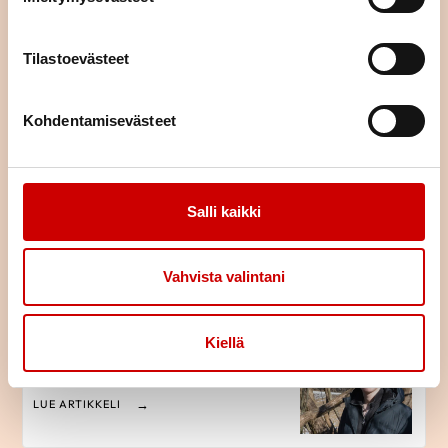
Tilastoevästeet
Istuminen kuormittaa myös
sydäntä – näin työpäivään saa
lisää liikettä
Kohdentamisevästeet
LUE ARTIKKELI
Sydänkuntoutusta viimeisen
Salli kaikki
70 vuoden aikana
LUE ARTIKKELI
Vahvista valintani
Sydänlihassairaus katkaisi
Kiellä
Eetun urahaaveet
LUE ARTIKKELI