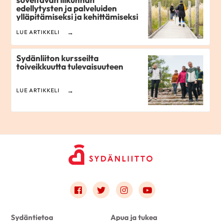
edellytysten ja palveluiden
ylläpitämiseksi ja kehittämiseksi
LUE ARTIKKELI
Sydänliiton kursseilta
toiveikkuutta tulevaisuuteen
LUE ARTIKKELI
Link to facebook
Link to twitter
Link to instagram
Link to youtube
Sydäntietoa
Apua ja tukea