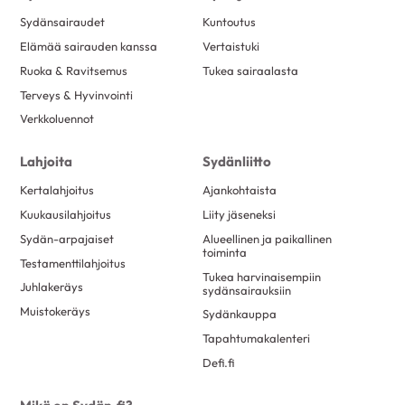
Sydänsairaudet
Kuntoutus
Elämää sairauden kanssa
Vertaistuki
Ruoka & Ravitsemus
Tukea sairaalasta
Terveys & Hyvinvointi
Verkkoluennot
Lahjoita
Sydänliitto
Kertalahjoitus
Ajankohtaista
Kuukausilahjoitus
Liity jäseneksi
Sydän-arpajaiset
Alueellinen ja paikallinen
toiminta
Testamenttilahjoitus
Tukea harvinaisempiin
Juhlakeräys
sydänsairauksiin
Muistokeräys
Sydänkauppa
Tapahtumakalenteri
Defi.fi