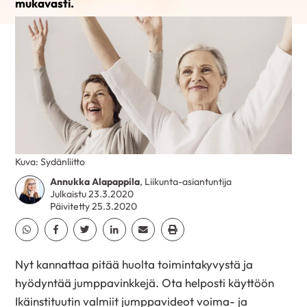
mukavasti.
Kuva: Sydänliitto
Annukka Alapappila
, Liikunta-asiantuntija
Julkaistu 23.3.2020
Päivitetty 25.3.2020
Jaa Whatsapp
Jaa Facebook
Jaa Twitter
Jaa Linkedin
Jaa Email
Jaa Print
Nyt kannattaa pitää huolta toimintakyvystä ja
hyödyntää jumppavinkkejä. Ota helposti käyttöön
Ikäinstituutin valmiit jumppavideot voima- ja