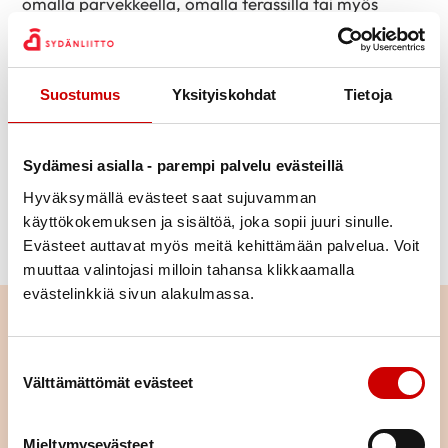
omalla parvekkeella, omalla terassilla tai myös
ikiomalla pihalla. Pihalla apuna voi käyttää vaikkapa
penkkiä, isoa kiveä tai puun runkoa.
Suostumus
Yksityiskohdat
Tietoja
Mukavia hetkiä jumpan parissa!
Sydämesi asialla - parempi palvelu evästeillä
Lisää vinkkejä liikuntaan ja hyvään oloon löydät
Hyväksymällä evästeet saat sujuvamman
Liikuntavinkit-osiosta
.
käyttökokemuksen ja sisältöä, joka sopii juuri sinulle.
Evästeet auttavat myös meitä kehittämään palvelua. Voit
muuttaa valintojasi milloin tahansa klikkaamalla
evästelinkkiä sivun alakulmassa.
Lue seuraavaksi
Suostumuksen valinta
Pitkä tie tahdistinhoidossa –
Välttämättömät evästeet
johdoton tahdistin mahdollisti
normaalin arjen
Mieltymysevästeet
LUE ARTIKKELI