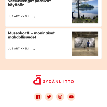
Vaelluskengät pääsivät
käyttöön
LUE ARTIKKELI
Museokortti – moninaiset
mahdollisuudet
LUE ARTIKKELI
Link to facebook
Link to twitter
Link to instagram
Link to youtube