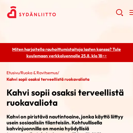
Miten harjoitella rauhoittumistaitoja lasten kanssa? Tule
kuulemaan
verkkoluennolle 25.8. klo 18
>>
Etusivu
/
Ruoka & Ravitsemus
/
Kahvi sopii osaksi terveellistä ruokavaliota
Kahvi sopii osaksi terveellistä
ruokavaliota
Kahvi on piristävä nautintoaine, jonka käyttö liittyy
usein sosiaalisiin tilanteisiin. Kohtuullisella
kahvinjuonnilla on monia hyödyllisiä