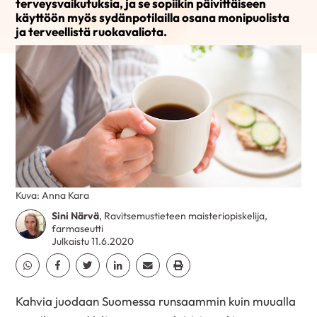
terveysvaikutuksia, ja se sopiikin päivittäiseen
käyttöön myös sydänpotilailla osana monipuolista
ja terveellistä ruokavaliota.
Kuva: Anna Kara
Sini Närvä
, Ravitsemustieteen maisteriopiskelija,
farmaseutti
Julkaistu 11.6.2020
Jaa Whatsapp
Jaa Facebook
Jaa Twitter
Jaa Linkedin
Jaa Email
Jaa Print
Kahvia juodaan Suomessa runsaammin kuin muualla