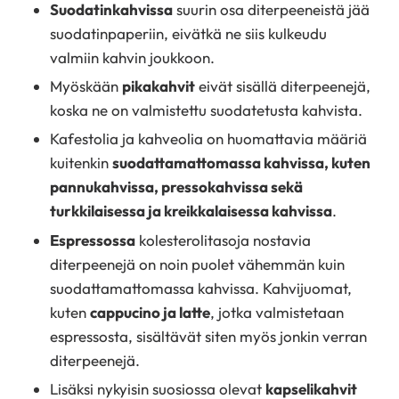
Suodatinkahvissa
suurin osa diterpeeneistä jää
suodatinpaperiin, eivätkä ne siis kulkeudu
valmiin kahvin joukkoon.
Myöskään
pikakahvit
eivät sisällä diterpeenejä,
koska ne on valmistettu suodatetusta kahvista.
Kafestolia ja kahveolia on huomattavia määriä
kuitenkin
suodattamattomassa kahvissa, kuten
pannukahvissa, pressokahvissa sekä
turkkilaisessa ja kreikkalaisessa kahvissa
.
Espressossa
kolesterolitasoja nostavia
diterpeenejä on noin puolet vähemmän kuin
suodattamattomassa kahvissa. Kahvijuomat,
kuten
cappucino ja latte
, jotka valmistetaan
espressosta, sisältävät siten myös jonkin verran
diterpeenejä.
Lisäksi nykyisin suosiossa olevat
kapselikahvit