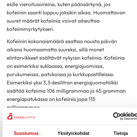
esille vieroitusoireina, kuten päänsärkynä, jos
kofeiinin saanti loppuu joksikin aikaa. Huomattavan
suuret määrät kofeiinia voivat aiheuttaa
kofeiinimyrkytyksen.
Kofeiinin kokonaismäärä saattaa nousta päivän
aikana huomaamatta suureksi, sillä monet
elintarvikkeet sisältävät nykyisin kofeiinia. Kofeiinia
on esimerkiksi suklaassa, energiajuomissa,
purukumeissa, patukoissa ja kurkkupastilleissa.
Esimerkiksi yksi 3,3 desilitran energiajuomatölkki
sisältää kofeiinia 106 milligrammaa ja 45 gramman
energiapatukassa on kofeiinia jopa 115
milligrammaa.
Suositukset kahvin juonnista
Nykyisen tutkimustiedon mukaan kohtuullinen
Suostumus
Yksityiskohdat
Tietoja