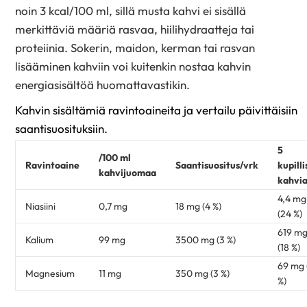
noin 3 kcal/100 ml, sillä musta kahvi ei sisällä
merkittäviä määriä rasvaa, hiilihydraatteja tai
proteiinia. Sokerin, maidon, kerman tai rasvan
lisääminen kahviin voi kuitenkin nostaa kahvin
energiasisältöä huomattavastikin.
Kahvin sisältämiä ravintoaineita ja vertailu päivittäisiin
saantisuosituksiin.
5
/100 ml
Ravintoaine
Saantisuositus/vrk
kupilli
kahvijuomaa
kahvi
4,4 mg
Niasiini
0,7 mg
18 mg (4 %)
(24 %)
619 m
Kalium
99 mg
3500 mg (3 %)
(18 %)
69 mg 
Magnesium
11 mg
350 mg (3 %)
%)