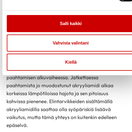
40 kiloisella lapsella 100 milligrammaa kofeiinia
päivässä.
Kahvin akryyliamidi
Salli kaikki
Kahvi on merkittävä akryyliamidin lähde
Vahvista valintani
suomalaisilla aikuisilla kahvin suurten käyttömäärien
takia. Tummapaahtoinen kahvi sisältää vähemmän
akryyliamidia kuin vaaleapaahtoinen, sillä
Kiellä
akryyliamidia muodostuu erityisesti kahvin
paahtamisen alkuvaiheessa. Jatkettaessa
paahtamista jo muodostunut akryyliamidi alkaa
korkeissa lämpötiloissa hajota ja sen pitoisuus
kahvissa pienenee. Elintarvikkeiden sisältämällä
akryyliamidilla saattaa olla syöpäriskiä lisäävä
vaikutus, mutta tämä yhteys on kuitenkin edelleen
epäselvä.