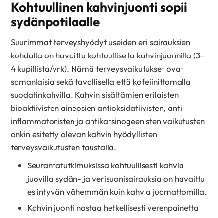
Kohtuullinen kahvinjuonti sopii
sydänpotilaalle
Suurimmat terveyshyödyt useiden eri sairauksien
kohdalla on havaittu kohtuullisella kahvinjuonnilla (3–
4 kupillista/vrk). Nämä terveysvaikutukset ovat
samanlaisia sekä tavallisella että kofeiinittomalla
suodatinkahvilla. Kahvin sisältämien erilaisten
bioaktiivisten aineosien antioksidatiivisten, anti-
inflammatoristen ja antikarsinogeenisten vaikutusten
onkin esitetty olevan kahvin hyödyllisten
terveysvaikutusten taustalla.
Seurantatutkimuksissa kohtuullisesti kahvia
juovilla sydän- ja verisuonisairauksia on havaittu
esiintyvän vähemmän kuin kahvia juomattomilla.
Kahvin juonti nostaa hetkellisesti verenpainetta