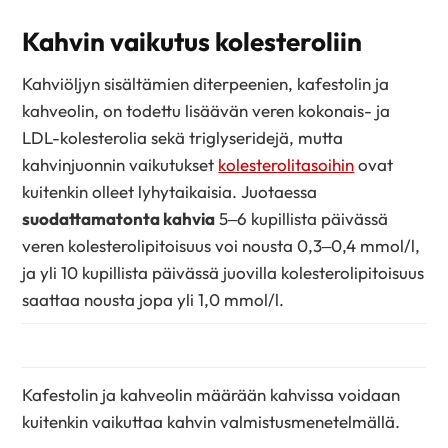
Kahvin vaikutus kolesteroliin
Kahviöljyn sisältämien diterpeenien, kafestolin ja
kahveolin, on todettu lisäävän veren kokonais- ja
LDL-kolesterolia sekä triglyseridejä, mutta
kahvinjuonnin vaikutukset
kolesterolitasoihin
ovat
kuitenkin olleet lyhytaikaisia. Juotaessa
suodattamatonta kahvia
5–6 kupillista päivässä
veren kolesterolipitoisuus voi nousta 0,3–0,4 mmol/l,
ja yli 10 kupillista päivässä juovilla kolesterolipitoisuus
saattaa nousta jopa yli 1,0 mmol/l.
Kafestolin ja kahveolin määrään kahvissa voidaan
kuitenkin vaikuttaa kahvin valmistusmenetelmällä.