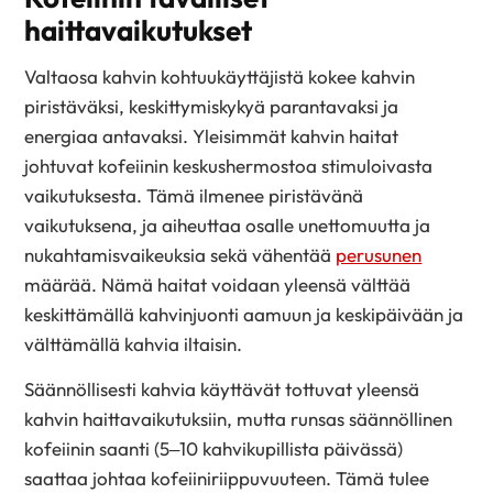
haittavaikutukset
Valtaosa kahvin kohtuukäyttäjistä kokee kahvin
piristäväksi, keskittymiskykyä parantavaksi ja
energiaa antavaksi. Yleisimmät kahvin haitat
johtuvat kofeiinin keskushermostoa stimuloivasta
vaikutuksesta. Tämä ilmenee piristävänä
vaikutuksena, ja aiheuttaa osalle unettomuutta ja
nukahtamisvaikeuksia sekä vähentää
perusunen
määrää. Nämä haitat voidaan yleensä välttää
keskittämällä kahvinjuonti aamuun ja keskipäivään ja
välttämällä kahvia iltaisin.
Säännöllisesti kahvia käyttävät tottuvat yleensä
kahvin haittavaikutuksiin, mutta runsas säännöllinen
kofeiinin saanti (5–10 kahvikupillista päivässä)
saattaa johtaa kofeiiniriippuvuuteen. Tämä tulee