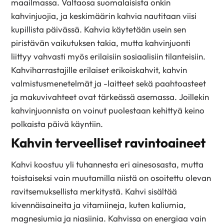
maailmassa. Valtaosa suomalaisista onkin
kahvinjuojia, ja keskimäärin kahvia nautitaan viisi
kupillista päivässä. Kahvia käytetään usein sen
piristävän vaikutuksen takia, mutta kahvinjuonti
liittyy vahvasti myös erilaisiin sosiaalisiin tilanteisiin.
Kahviharrastajille erilaiset erikoiskahvit, kahvin
valmistusmenetelmät ja -laitteet sekä paahtoasteet
ja makuvivahteet ovat tärkeässä asemassa. Joillekin
kahvinjuonnista on voinut puolestaan kehittyä keino
polkaista päivä käyntiin.
Kahvin terveelliset ravintoaineet
Kahvi koostuu yli tuhannesta eri ainesosasta, mutta
toistaiseksi vain muutamilla niistä on osoitettu olevan
ravitsemuksellista merkitystä. Kahvi sisältää
kivennäisaineita ja vitamiineja, kuten kaliumia,
magnesiumia ja niasiinia. Kahvissa on energiaa vain