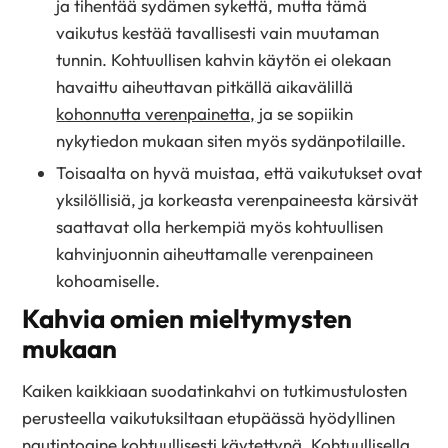
ja tihentää sydämen sykettä, mutta tämä
vaikutus kestää tavallisesti vain muutaman
tunnin. Kohtuullisen kahvin käytön ei olekaan
havaittu aiheuttavan pitkällä aikavälillä
kohonnutta verenpainetta,
ja se sopiikin
nykytiedon mukaan siten myös sydänpotilaille.
Toisaalta on hyvä muistaa, että vaikutukset ovat
yksilöllisiä, ja korkeasta verenpaineesta kärsivät
saattavat olla herkempiä myös kohtuullisen
kahvinjuonnin aiheuttamalle verenpaineen
kohoamiselle.
Kahvia omien mieltymysten
mukaan
Kaiken kaikkiaan suodatinkahvi on tutkimustulosten
perusteella vaikutuksiltaan etupäässä hyödyllinen
nautintoaine kohtuullisesti käytettynä. Kohtuullisella