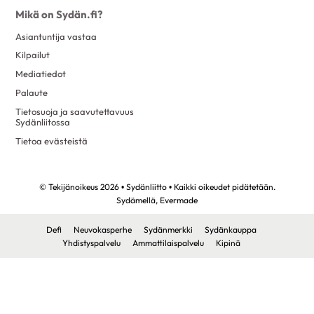
Mikä on Sydän.fi?
Asiantuntija vastaa
Kilpailut
Mediatiedot
Palaute
Tietosuoja ja saavutettavuus
Sydänliitossa
Tietoa evästeistä
© Tekijänoikeus 2026 • Sydänliitto • Kaikki oikeudet pidätetään.
Sydämellä,
Evermade
Defi
Neuvokasperhe
Sydänmerkki
Sydänkauppa
Yhdistyspalvelu
Ammattilaispalvelu
Kipinä