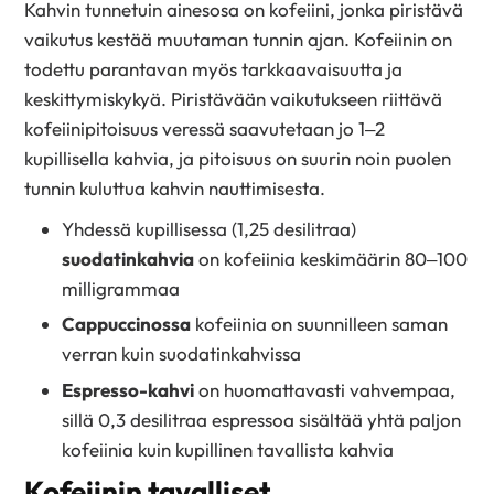
Kahvin tunnetuin ainesosa on kofeiini, jonka piristävä
vaikutus kestää muutaman tunnin ajan. Kofeiinin on
todettu parantavan myös tarkkaavaisuutta ja
keskittymiskykyä. Piristävään vaikutukseen riittävä
kofeiinipitoisuus veressä saavutetaan jo 1–2
kupillisella kahvia, ja pitoisuus on suurin noin puolen
tunnin kuluttua kahvin nauttimisesta.
Yhdessä kupillisessa (1,25 desilitraa)
suodatinkahvia
on kofeiinia keskimäärin 80–100
milligrammaa
Cappuccinossa
kofeiinia on suunnilleen saman
verran kuin suodatinkahvissa
Espresso-kahvi
on huomattavasti vahvempaa,
sillä 0,3 desilitraa espressoa sisältää yhtä paljon
kofeiinia kuin kupillinen tavallista kahvia
Kofeiinin tavalliset