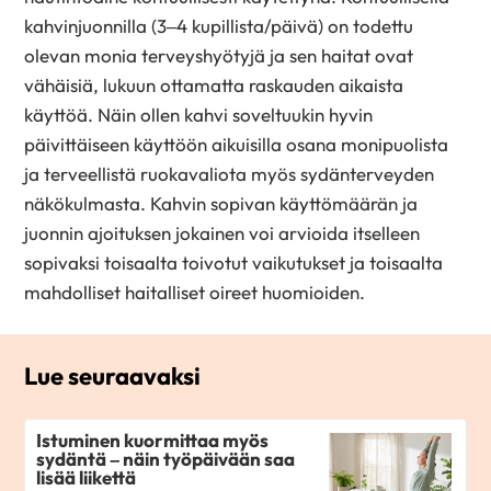
kahvinjuonnilla (3–4 kupillista/päivä) on todettu
olevan monia terveyshyötyjä ja sen haitat ovat
vähäisiä, lukuun ottamatta raskauden aikaista
käyttöä. Näin ollen kahvi soveltuukin hyvin
päivittäiseen käyttöön aikuisilla osana monipuolista
ja terveellistä ruokavaliota myös sydänterveyden
näkökulmasta. Kahvin sopivan käyttömäärän ja
juonnin ajoituksen jokainen voi arvioida itselleen
sopivaksi toisaalta toivotut vaikutukset ja toisaalta
mahdolliset haitalliset oireet huomioiden.
Lue seuraavaksi
Istuminen kuormittaa myös
sydäntä – näin työpäivään saa
lisää liikettä