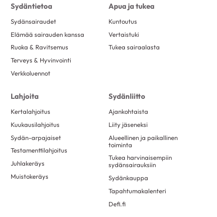
Sydäntietoa
Apua ja tukea
Sydänsairaudet
Kuntoutus
Elämää sairauden kanssa
Vertaistuki
Ruoka & Ravitsemus
Tukea sairaalasta
Terveys & Hyvinvointi
Verkkoluennot
Lahjoita
Sydänliitto
Kertalahjoitus
Ajankohtaista
Kuukausilahjoitus
Liity jäseneksi
Sydän-arpajaiset
Alueellinen ja paikallinen
toiminta
Testamenttilahjoitus
Tukea harvinaisempiin
Juhlakeräys
sydänsairauksiin
Muistokeräys
Sydänkauppa
Tapahtumakalenteri
Defi.fi