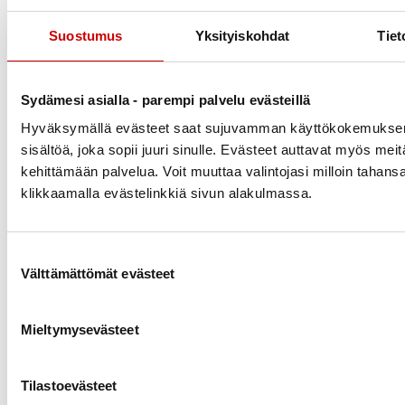
ei voi – eikä jaksa – noudattaa terveyttään
Suostumus
Yksityiskohdat
Tiet
vaarantamatta paria viikkoa kauempaa. Myös
laihdutuksen aikana ruoasta tulisi saada riittävästi
vitamiineja ja kivennäisaineita. Dieetit eivät
Sydämesi asialla - parempi palvelu evästeillä
myöskään ohjaa pysyviin ruokatottumusten
Hyväksymällä evästeet saat sujuvamman käyttökokemuksen
muutoksiin. Ne eroavat paljon tavallisesta ruoasta
sisältöä, joka sopii juuri sinulle. Evästeet auttavat myös meit
eivätkä sovi pysyväksi ravinnoksi. Useimmiten dieetin
kehittämään palvelua. Voit muuttaa valintojasi milloin tahans
jälkeen palataan entisiin ruokailutottumuksiin.
klikkaamalla evästelinkkiä sivun alakulmassa.
Pettymys on suuri painon noustessa uudelleen.
Uuteen hoikempaan olemukseen tottuminenkin vie
Suostumuksen valinta
Välttämättömät evästeet
aikansa. Elimistön, mutta myös silmien tulisi ehtiä
totuttautua rauhassa.
Mieltymysevästeet
Diabetes ja ylipaino
Jatkuvasti yleistyvä ylipainon kertyminen
Tilastoevästeet
keskivartaloon vatsan alueelle on