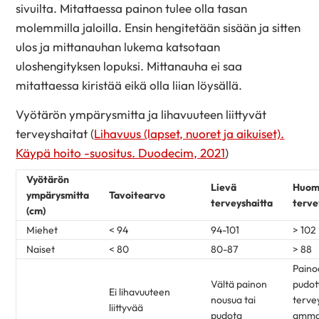
sivuilta. Mitattaessa painon tulee olla tasan
molemmilla jaloilla. Ensin hengitetään sisään ja sitten
ulos ja mittanauhan lukema katsotaan
uloshengityksen lopuksi. Mittanauha ei saa
mitattaessa kiristää eikä olla liian löysällä.
Vyötärön ympärysmitta ja lihavuuteen liittyvät
terveyshaitat (
Lihavuus (lapset, nuoret ja aikuiset).
Käypä hoito -suositus. Duodecim, 2021
)
Vyötärön
Lievä
Huom
ympärysmitta
Tavoitearvo
terveyshaitta
terve
(cm)
Miehet
< 94
94-101
> 102
Naiset
< 80
80-87
> 88
Painoa
Vältä painon
pudot
Ei lihavuuteen
nousua tai
terve
liittyvää
pudota
ammat