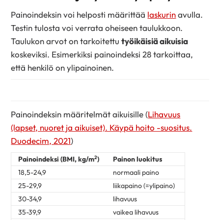
Painoindeksin voi helposti määrittää
laskurin
avulla.
Testin tulosta voi verrata oheiseen taulukkoon.
Taulukon arvot on tarkoitettu
työikäisiä aikuisia
koskeviksi. Esimerkiksi painoindeksi 28 tarkoittaa,
että henkilö on ylipainoinen.
Painoindeksin määritelmät aikuisille (
Lihavuus
(lapset, nuoret ja aikuiset). Käypä hoito -suositus.
Duodecim, 2021
)
2
Painoindeksi (BMI, kg/m
)
Painon luokitus
18,5-24,9
normaali paino
25-29,9
liikapaino (=ylipaino)
30-34,9
lihavuus
35-39,9
vaikea lihavuus