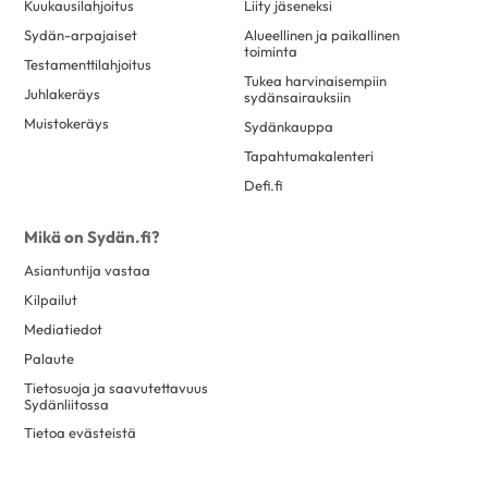
Kuukausilahjoitus
Liity jäseneksi
Sydän-arpajaiset
Alueellinen ja paikallinen
toiminta
Testamenttilahjoitus
Tukea harvinaisempiin
Juhlakeräys
sydänsairauksiin
Muistokeräys
Sydänkauppa
Tapahtumakalenteri
Defi.fi
Mikä on Sydän.fi?
Asiantuntija vastaa
Kilpailut
Mediatiedot
Palaute
Tietosuoja ja saavutettavuus
Sydänliitossa
Tietoa evästeistä