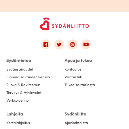
Link to facebook
Link to twitter
Link to instagram
Link to youtube
Sydäntietoa
Apua ja tukea
Sydänsairaudet
Kuntoutus
Elämää sairauden kanssa
Vertaistuki
Ruoka & Ravitsemus
Tukea sairaalasta
Terveys & Hyvinvointi
Verkkoluennot
Lahjoita
Sydänliitto
Kertalahjoitus
Ajankohtaista