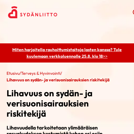
Miten harjoitella rauhoittumistaitoja lasten kanssa? Tule
kuulemaan
verkkoluennolle 25.8. klo 18
>>
Etusivu
/
Terveys & Hyvinvointi
/
Lihavuus on sydän- ja verisuonisairauksien riskitekijä
Lihavuus on sydän- ja
verisuonisairauksien
riskitekijä
Lihavuudella tarkoitetaan ylimääräisen
rasvakudoksen kertymistä kehon eri osiin.