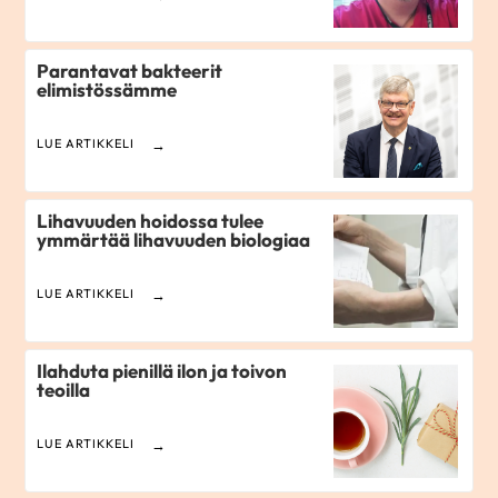
Parantavat bakteerit
elimistössämme
LUE ARTIKKELI
Lihavuuden hoidossa tulee
ymmärtää lihavuuden biologiaa
LUE ARTIKKELI
Ilahduta pienillä ilon ja toivon
teoilla
LUE ARTIKKELI