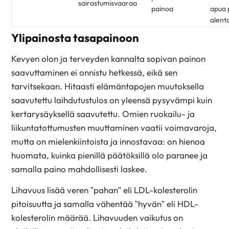
sairastumisvaaraa
painoa
apua 
alent
Ylipainosta tasapainoon
Kevyen olon ja terveyden kannalta sopivan painon
saavuttaminen ei onnistu hetkessä, eikä sen
tarvitsekaan. Hitaasti elämäntapojen muutoksella
saavutettu laihdutustulos on yleensä pysyvämpi kuin
kertarysäyksellä saavutettu. Omien ruokailu- ja
liikuntatottumusten muuttaminen vaatii voimavaroja,
mutta on mielenkiintoista ja innostavaa: on hienoa
huomata, kuinka pienillä päätöksillä olo paranee ja
samalla paino mahdollisesti laskee.
Lihavuus lisää veren ”pahan” eli LDL-kolesterolin
pitoisuutta ja samalla vähentää ”hyvän” eli HDL-
kolesterolin määrää. Lihavuuden vaikutus on