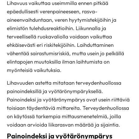
Lihavuus vaikuttaa useimmilla ennen pitkää
epäedullisesti verenpaineeseen, rasva-
aineenvaihduntaan, veren hyytymistekijöihin ja
elimistön tulehdusreaktioihin. Liikunnalla ja
terveellisellä ruokavaliolla voidaan vaikuttaa
ehkäisevästi eri riskitekijöihin. Laihduttaminen
vähentää sairastumisriskiä, mutta usein jo pelkällä
elintapojen muutoksilla ilman laihtumista on
myönteisiä vaikutuksia.
Lihavuuden astetta mitataan terveydenhuollossa
painoindeksillä ja vyötärönympäryksellä.
Painoindeksi ja vyötärönympärys ovat usein riittäviä
toisiaan täydentäviä mittareita. Terveydenhuollossa
on käytössä tarkempia mittausmenetelmiä, joilla
voidaan arvioida liikarasvan määrää ja sijaintia.
Painoindeksi ja vyötärönympärys