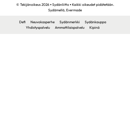
© Tekijänoikeus 2026 • Sydänliitto • Kaikki oikeudet pidätetään.
Sydämellä,
Evermade
Defi
Neuvokasperhe
Sydänmerkki
Sydänkauppa
Yhdistyspalvelu
Ammattilaispalvelu
Kipinä