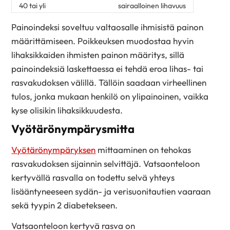
40 tai yli
sairaalloinen lihavuus
Painoindeksi soveltuu valtaosalle ihmisistä painon
määrittämiseen. Poikkeuksen muodostaa hyvin
lihaksikkaiden ihmisten painon määritys, sillä
painoindeksiä laskettaessa ei tehdä eroa lihas- tai
rasvakudoksen välillä. Tällöin saadaan virheellinen
tulos, jonka mukaan henkilö on ylipainoinen, vaikka
kyse olisikin lihaksikkuudesta.
Vyötärönympärysmitta
Vyötärönympäryksen
mittaaminen on tehokas
rasvakudoksen sijainnin selvittäjä. Vatsaonteloon
kertyvällä rasvalla on todettu selvä yhteys
lisääntyneeseen sydän- ja verisuonitautien vaaraan
sekä tyypin 2 diabetekseen.
Vatsaonteloon kertyvä rasva on