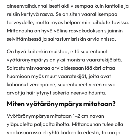
aineenvaihdunnallisesti aktiivisempaa kuin lantiolle ja
reisiin kertyvä rasva. Se on siten vaarallisempaa
terveydelle, mutta myös helpommin laihdutettavissa.
Mittanauha on hyvä väline rasvakudoksen sijainnin
selvittämisessä ja sairastumisriskin arvioinnissa.
On hyvä kuitenkin muistaa, että suurentunut
vyötärönympärys on yksi monista vaaratekijöistä.
Sairastumisvaaraa arvioidessaan lääkäri ottaa
huomioon myös muut vaaratekijät, joita ovat
kohonnut verenpaine, suurentuneet veren rasva-
arvot ja häiriytynyt sokeriaineenvaihdunta.
Miten vyötärönympärys mitataan?
Vyötärönympärys mitataan 1–2 cm navan
yläpuolelta paljaalta iholta. Mittanauhan tulee olla
vaakasuorassa eli yhtä korkealla edestä, takaa ja