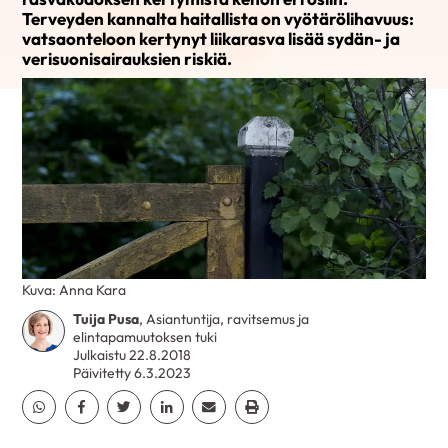
Terveyden kannalta haitallista on vyötärölihavuus:
vatsaonteloon kertynyt liikarasva lisää sydän- ja
verisuonisairauksien riskiä.
Kuva: Anna Kara
Tuija Pusa
, Asiantuntija, ravitsemus ja
elintapamuutoksen tuki
Julkaistu 22.8.2018
Päivitetty 6.3.2023
Jaa Whatsapp
Jaa Facebook
Jaa Twitter
Jaa Linkedin
Jaa Email
Jaa Print