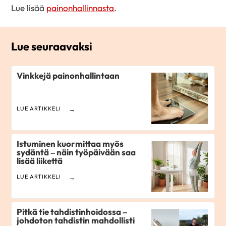
Lue lisää
painonhallinnasta
.
Lue seuraavaksi
Vinkkejä painonhallintaan
LUE ARTIKKELI
Istuminen kuormittaa myös
sydäntä – näin työpäivään saa
lisää liikettä
LUE ARTIKKELI
Pitkä tie tahdistinhoidossa –
johdoton tahdistin mahdollisti