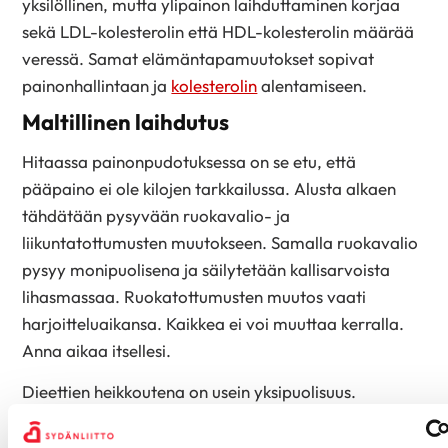
yksilöllinen, mutta ylipainon laihduttaminen korjaa
sekä LDL-kolesterolin että HDL-kolesterolin määrää
veressä. Samat elämäntapamuutokset sopivat
painonhallintaan ja
kolesterolin
alentamiseen.
Maltillinen laihdutus
Hitaassa painonpudotuksessa on se etu, että
pääpaino ei ole kilojen tarkkailussa. Alusta alkaen
tähdätään pysyvään ruokavalio- ja
liikuntatottumusten muutokseen. Samalla ruokavalio
pysyy monipuolisena ja säilytetään kallisarvoista
lihasmassaa. Ruokatottumusten muutos vaati
harjoitteluaikansa. Kaikkea ei voi muuttaa kerralla.
Anna aikaa itsellesi.
Dieettien heikkoutena on usein yksipuolisuus.
Dieettien laihduttava vaikutus perustuu yksinomaan
niiden vähäiseen energiasisältöön. Tällaisia dieettejä