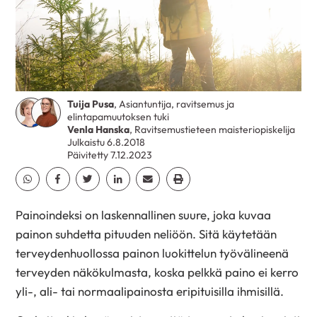
Tuija Pusa
, Asiantuntija, ravitsemus ja
elintapamuutoksen tuki
Venla Hanska
, Ravitsemustieteen maisteriopiskelija
Julkaistu 6.8.2018
Päivitetty 7.12.2023
Jaa Whatsapp
Jaa Facebook
Jaa Twitter
Jaa Linkedin
Jaa Email
Jaa Print
Painoindeksi on laskennallinen suure, joka kuvaa
painon suhdetta pituuden neliöön. Sitä käytetään
terveydenhuollossa painon luokittelun työvälineenä
terveyden näkökulmasta, koska pelkkä paino ei kerro
yli-, ali- tai normaalipainosta eripituisilla ihmisillä.