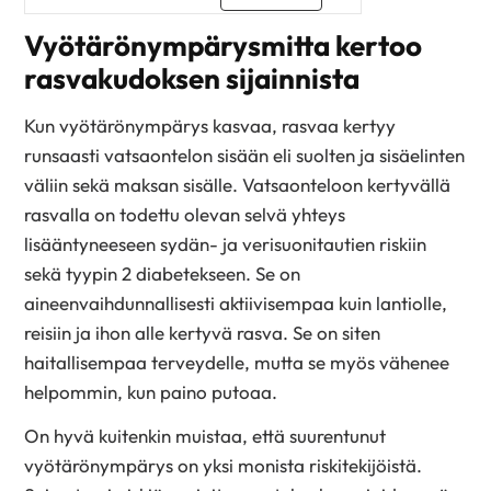
Vyötärönympärysmitta kertoo
rasvakudoksen sijainnista
Kun vyötärönympärys kasvaa, rasvaa kertyy
runsaasti vatsaontelon sisään eli suolten ja sisäelinten
väliin sekä maksan sisälle. Vatsaonteloon kertyvällä
rasvalla on todettu olevan selvä yhteys
lisääntyneeseen sydän- ja verisuonitautien riskiin
sekä tyypin 2 diabetekseen. Se on
aineenvaihdunnallisesti aktiivisempaa kuin lantiolle,
reisiin ja ihon alle kertyvä rasva. Se on siten
haitallisempaa terveydelle, mutta se myös vähenee
helpommin, kun paino putoaa.
On hyvä kuitenkin muistaa, että suurentunut
vyötärönympärys on yksi monista riskitekijöistä.