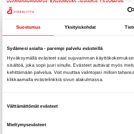
vyötärönympärys. Käypähoito -suositus. Duodecim,
2020
)
Vyötärön
Lievä
Huom
ympärysmitta
Tavoitearvo
Suostumus
Yksityiskohdat
Tiet
terveyshaitta
terve
(cm)
Miehet
< 94
94–101
> 102
Sydämesi asialla - parempi palvelu evästeillä
Naiset
< 80
80–87
> 88
Painoa
Hyväksymällä evästeet saat sujuvamman käyttökokemuksen
Vältä painon
pudot
sisältöä, joka sopii juuri sinulle. Evästeet auttavat myös meit
Ei lihavuuteen
nousua tai
terve
kehittämään palvelua. Voit muuttaa valintojasi milloin tahans
liittyvää
pudota
ammat
klikkaamalla evästelinkkiä sivun alakulmassa.
sairastumisvaaraa
painoa
apua 
alent
Suostumuksen valinta
Luvut perustuvat tuumina mitattujen
Välttämättömät evästeet
vyötärönympärysten tasalukuihin 35 ja 40 tuumaa.
Käytännössä suositeltavina mittoina voidaan pitää
Mieltymysevästeet
naisilla enintään 90 cm ja miehillä enintään 100 cm.