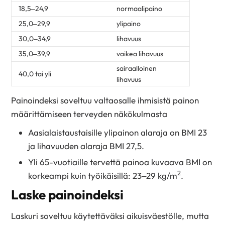
18,5–24,9
normaalipaino
25,0–29,9
ylipaino
30,0–34,9
lihavuus
35,0–39,9
vaikea lihavuus
sairaalloinen
40,0 tai yli
lihavuus
Painoindeksi soveltuu valtaosalle ihmisistä painon
määrittämiseen terveyden näkökulmasta
Aasialaistaustaisille ylipainon alaraja on BMI 23
ja lihavuuden alaraja BMI 27,5.
Yli 65-vuotiaille tervettä painoa kuvaava BMI on
2
korkeampi kuin työikäisillä: 23–29 kg/m
.
Laske painoindeksi
Laskuri soveltuu käytettäväksi aikuisväestölle, mutta