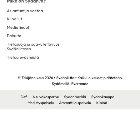
Mikä on Sydän.fi?
Asiantuntija vastaa
Kilpailut
Mediatiedot
Palaute
Tietosuoja ja saavutettavuus
Sydänliitossa
Tietoa evästeistä
© Tekijänoikeus 2026 • Sydänliitto • Kaikki oikeudet pidätetään.
Sydämellä,
Evermade
Defi
Neuvokasperhe
Sydänmerkki
Sydänkauppa
Yhdistyspalvelu
Ammattilaispalvelu
Kipinä