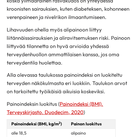
koska ylimääräinen rasvakudos on yhteydessä
kroonisten sairauksien, kuten diabeteksen, kohonneen
verenpaineen ja nivelrikon ilmaantumiseen.
Lihavuuden ohella myös alipainoon liittyy
liitännäissairauksien ja aliravitsemuksen riski. Painoon
liittyvää tilannetta on hyvä arvioida yhdessä
terveydenhuollon ammattilaisen kanssa, jos oma
terveydentila huolettaa.
Alla olevassa taulukossa painoindeksi on luokiteltu
terveyden näkökulmasta eri luokkiin. Taulukon arvot
on tarkoitettu työikäisiä aikuisia koskeviksi.
Painoindeksin luokitus (
Painoindeksi (BMI).
Terveyskirjasto. Duodecim, 2020
)
2
Painoindeksi (BMI, kg/m
)
Painon luokitus
alle 18,5
alipaino