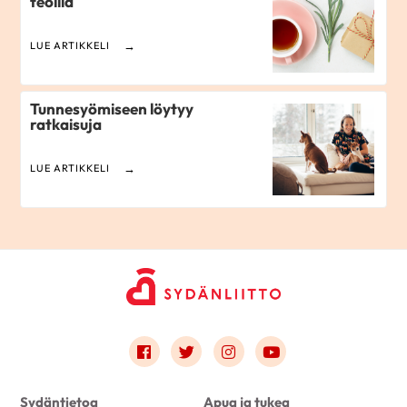
teoilla
LUE ARTIKKELI
Tunnesyömiseen löytyy
ratkaisuja
LUE ARTIKKELI
Link to facebook
Link to twitter
Link to instagram
Link to youtube
Sydäntietoa
Apua ja tukea