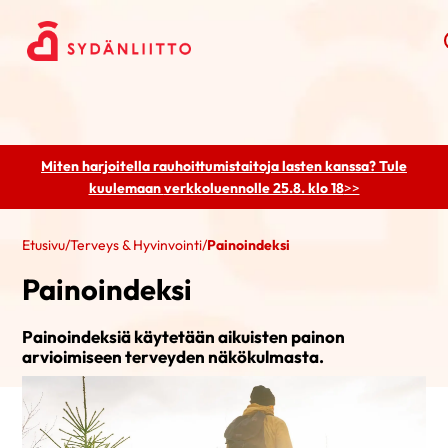
Miten harjoitella rauhoittumistaitoja lasten kanssa? Tule
kuulemaan
verkkoluennolle 25.8. klo 18
>>
Etusivu
/
Terveys & Hyvinvointi
/
Painoindeksi
Painoindeksi
Painoindeksiä käytetään aikuisten painon
arvioimiseen terveyden näkökulmasta.