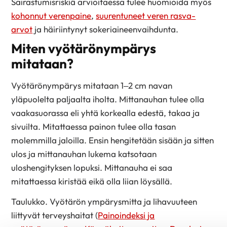
Sairastumisriskiä arvioitaessa tulee huomioida myös
kohonnut verenpaine
,
suurentuneet veren rasva-
arvot
ja häiriintynyt sokeriaineenvaihdunta.
Miten vyötärönympärys
mitataan?
Vyötärönympärys mitataan 1–2 cm navan
yläpuolelta paljaalta iholta. Mittanauhan tulee olla
vaakasuorassa eli yhtä korkealla edestä, takaa ja
sivuilta. Mitattaessa painon tulee olla tasan
molemmilla jaloilla. Ensin hengitetään sisään ja sitten
ulos ja mittanauhan lukema katsotaan
uloshengityksen lopuksi. Mittanauha ei saa
mitattaessa kiristää eikä olla liian löysällä.
Taulukko. Vyötärön ympärysmitta ja lihavuuteen
liittyvät terveyshaitat (
Painoindeksi ja