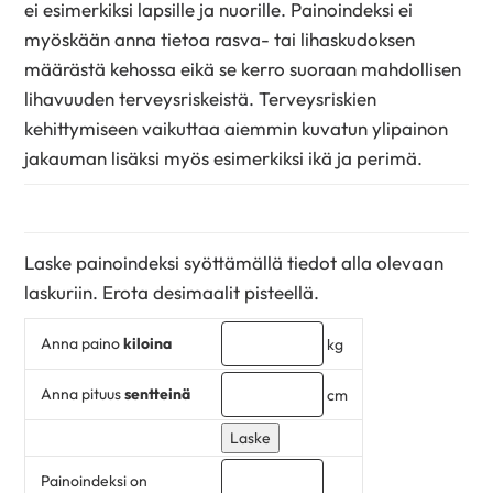
ei esimerkiksi lapsille ja nuorille. Painoindeksi ei
myöskään anna tietoa rasva- tai lihaskudoksen
määrästä kehossa eikä se kerro suoraan mahdollisen
lihavuuden terveysriskeistä. Terveysriskien
kehittymiseen vaikuttaa aiemmin kuvatun ylipainon
jakauman lisäksi myös esimerkiksi ikä ja perimä.
Laske painoindeksi syöttämällä tiedot alla olevaan
laskuriin. Erota desimaalit pisteellä.
Anna paino
kiloina
kg
Anna pituus
sentteinä
cm
Painoindeksi on