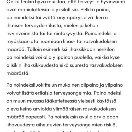
On kuitenkin hyvä muistaa, että terveys ja hyvinvointi
ovat moniulotteisia ja yksilöllisiä. Pelkkä paino,
painoindeksi tai vyötärönympärys eivät kerro
ihmisen terveydentilasta, mielen ja kehon
hyvinvoinnista tai toimintakyvystä. Painoindeksi ei
myöskään ota huomioon lihas- tai rasvakudoksen
määrää. Tällöin esimerkiksi lihaksikkaan henkilön
painoindeksi voi olla ylipainon puolella, vaikka kyse
olisikin lihaksikkuudesta eikä suuresta rasvakudoksen
määrästä.
Painoindeksiluokittelun mukainen alipaino ja ylipaino
voivat lisätä erilaisia terveysongelmia. Painoindeksi
on muun muassa lääketieteessä yleisesti käytössä
oleva keino arvioida ylimääräisen rasvakudoksen
määrää nopeasti. Painoindeksin avulla arvioidaan
lihavuudesta aiheutuvien terveysongelmien riskiä,