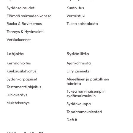
Sydänsairaudet
Kuntoutus
Elämää sairauden kanssa
Vertaistuki
Ruoka & Ravitsemus
Tukea sairaalasta
Terveys & Hyvinvointi
Verkkoluennot
Lahjoita
Sydänliitto
Kertalahjoitus
Ajankohtaista
Kuukausilahjoitus
Liity jäseneksi
Sydän-arpajaiset
Alueellinen ja paikallinen
toiminta
Testamenttilahjoitus
Tukea harvinaisempiin
Juhlakeräys
sydänsairauksiin
Muistokeräys
Sydänkauppa
Tapahtumakalenteri
Defi.fi