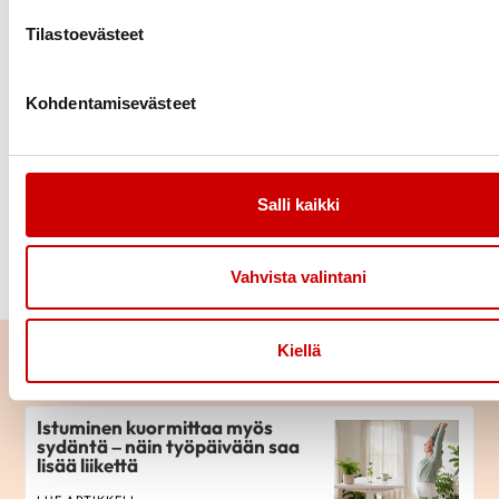
Lähde:
Painoindeksi (BMI). Terveyskirjasto.
Tilastoevästeet
Duodecim, 2020.
Kohdentamisevästeet
Haluatko auttaa sydäntyössä?
Salli kaikki
TEE LAHJOITUS
Vahvista valintani
Kiellä
Lue seuraavaksi
Istuminen kuormittaa myös
sydäntä – näin työpäivään saa
lisää liikettä