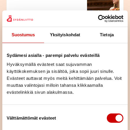
LUE ARTIKKELI
Jääkö ylipainoinen lapsi
Suostumus
Yksityiskohdat
Tietoja
aikuisten epäonnistuneen
kommunikaation jalkoihin?
LUE ARTIKKELI
Sydämesi asialla - parempi palvelu evästeillä
Hyväksymällä evästeet saat sujuvamman
käyttökokemuksen ja sisältöä, joka sopii juuri sinulle.
Älä laihduta, seniori!
Evästeet auttavat myös meitä kehittämään palvelua. Voit
muuttaa valintojasi milloin tahansa klikkaamalla
evästelinkkiä sivun alakulmassa.
LUE ARTIKKELI
Istuminen kuormittaa myös
Suostumuksen valinta
sydäntä – näin työpäivään saa
Välttämättömät evästeet
lisää liikettä