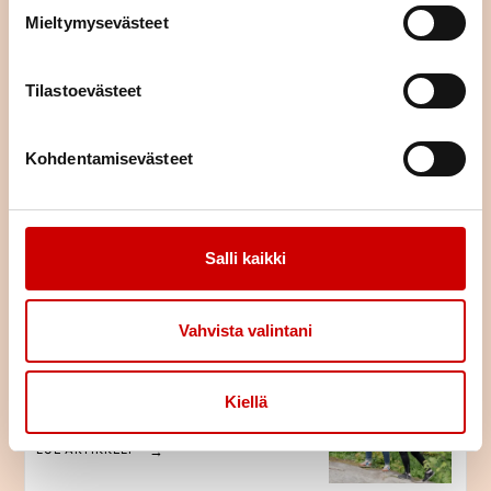
LUE ARTIKKELI
Mieltymysevästeet
Pitkä tie tahdistinhoidossa –
Tilastoevästeet
johdoton tahdistin mahdollisti
normaalin arjen
LUE ARTIKKELI
Kohdentamisevästeet
Sydänlihassairaus katkaisi
Eetun urahaaveet
Salli kaikki
LUE ARTIKKELI
Vahvista valintani
Sydänsairaudet ja liikunta
Kiellä
LUE ARTIKKELI