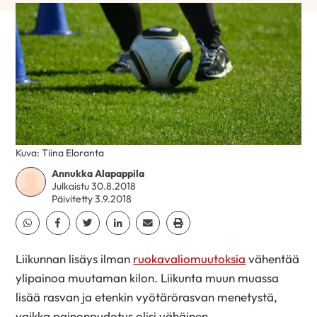
Kuva: Tiina Eloranta
Annukka Alapappila
Julkaistu 30.8.2018
Päivitetty 3.9.2018
Jaa Whatsapp
Jaa Facebook
Jaa Twitter
Jaa Linkedin
Jaa Email
Jaa Print
Liikunnan lisäys ilman
ruokavaliomuutoksia
vähentää
ylipainoa muutaman kilon. Liikunta muun muassa
lisää rasvan ja etenkin vyötärörasvan menetystä,
vaikka painonpudotus olisi vähäinen.