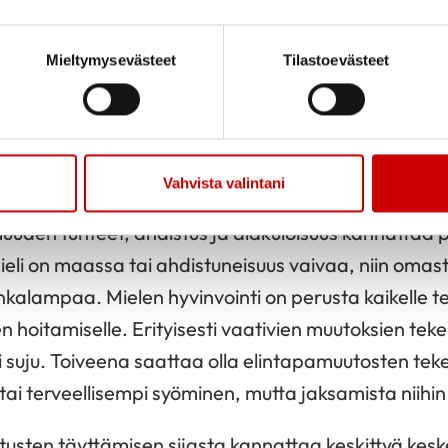
ua terveydenhuollosta. Monelle voi olla hankala vali
amuodot eivät ole tilanteessa tärkeitä. Yksinkertais
Mieltymysevästeet
Tilastoevästeet
tunut ja toivoo apua tilanteeseensa. Terveydenhuoll
nattaa hoitaa
Vahvista valintani
uuden tunteet, ahdistus ja alakuloisuus kannatta
eli on maassa tai ahdistuneisuus vaivaa, niin omast
nkalampaa. Mielen hyvinvointi on perusta kaikelle 
 hoitamiselle. Erityisesti vaativien muutoksien teke
i suju. Toiveena saattaa olla elintapamuutosten te
tai terveellisempi syöminen, mutta jaksamista niihin 
tusten täyttämisen sijasta kannattaa keskittyä kesk