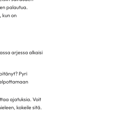
len palautua.
, kun on
assa arjessa alkaisi
pitänyt? Pyri
 helpottamaan
ttaa ajatuksia. Voit
eleen, kokeile sitä.