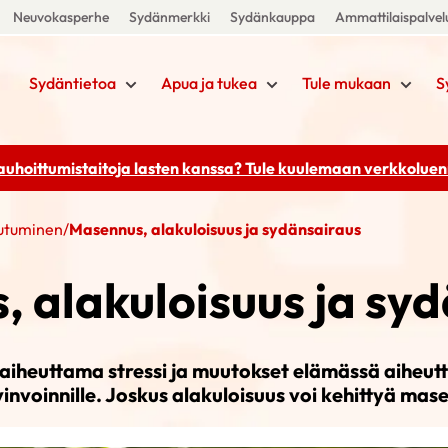
Neuvokasperhe
Sydänmerkki
Sydänkauppa
Ammattilaispalvel
Sydäntietoa
Apua ja tukea
Tule mukaan
S
rauhoittumistaitoja lasten kanssa? Tule kuulemaan
verkkoluenn
eutuminen
/
Masennus, alakuloisuus ja sydänsairaus
 alakuloisuus ja sy
aiheuttama stressi ja muutokset elämässä aiheut
invoinnille. Joskus alakuloisuus voi kehittyä mas