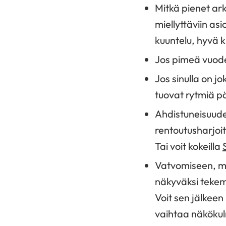
Mitkä pienet ar
miellyttäviin as
kuuntelu, hyvä 
Jos pimeä vuode
Jos sinulla on jo
tuovat rytmiä p
Ahdistuneisuude
rentoutusharjoit
Tai voit kokeilla
Vatvomiseen, mu
näkyväksi tekemi
Voit sen jälkeen 
vaihtaa näkökulm