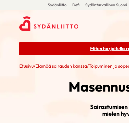
Sydänliitto
Defi
Sydänturvallinen Suomi
Miten harjoitella 
Etusivu
/
Elämää sairauden kanssa
/
Toipuminen ja sop
Masennus,
Sairastumisen 
mielen hyv