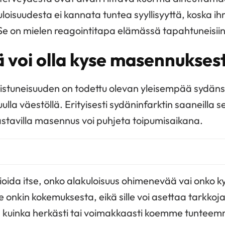
loisuudesta ei kannata tuntea syyllisyyttä, koska ihmi
 Se on mielen reagointitapa elämässä tapahtuneisiin 
ä voi olla kyse masennukses
stuneisuuden on todettu olevan yleisempää sydän
uulla väestöllä. Erityisesti sydäninfarktin saaneilla
stavilla masennus voi puhjeta toipumisaikana.
ioida itse, onko alakuloisuus ohimenevää vai onko k
onkin kokemuksesta, eikä sille voi asettaa tarkkoja
a, kuinka herkästi tai voimakkaasti koemme tunteem