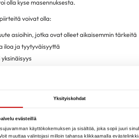
voi olla kyse masennuksesta.
irteitä voivat olla:
ute asioihin, jotka ovat olleet aikaisemmin tärkeitä
 iloa ja tyytyväisyyttä
i yksinäisyys
ativat ponnistelua
äytä toiveikkaalta
 kuten unen ongelmat ja väsyneisyys, vaikeus keskitty
Yksityiskohdat
te
ttää
Mielenterveystalon masennuskyselyn
arvioidakse
alvelu evästeillä
ujuvamman käyttökokemuksen ja sisältöä, joka sopii juuri sinul
än masennuksen piirteitä ja alakuloisuus hallitsee pä
oit muuttaa valintojasi milloin tahansa klikkaamalla evästelinkk