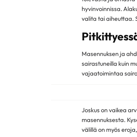
hyvinvoinnissa. Alaku
valita tai aiheuttaa.
Pitkittyess
Masennuksen ja ahdi
sairastuneilla kuin m
vajaatoimintaa saira
Joskus on vaikea arv
masennuksesta. Kyse 
välillä on myös eroj