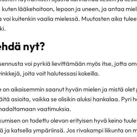
, kuten lääkehoitoon, lepoon ja uneen, ja antaa mie
 voi kuitenkin vaalia mielessä. Muutosten aika tulee
ki.
ehdä nyt?
sennusta voi pyrkiä lievittämään myös itse, jotta om
vinkkejä, joita voit halutessasi kokeilla.
le on aikaisemmin saanut hyvän mielen ja mistä olet 
tä asioita, vaikka se olisikin aluksi hankalaa. Pyri
 madaltamaan vaatimuksia.
kkumisen on todettu olevan erityisen hyvä keino tuule
 ja katsella ympäriinsä. Jos rivakampi liikunta on mi