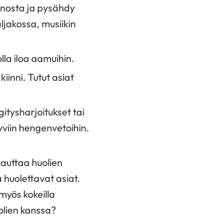
anosta ja pysähdy
aljakossa, musiikin
la iloa aamuihin.
kiinni. Tutut asiat
tysharjoitukset tai
syviin hengenvetoihin.
auttaa huolien
 huolettavat asiat.
 myös kokeilla
uolien kanssa?