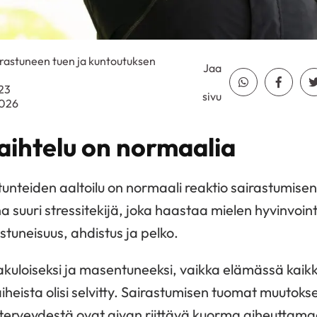
irastuneen tuen ja kuntoutuksen
Jaa
Jaa Whatsapp
Jaa Fa
023
sivu
2026
vaihtelu on normaalia
 tunteiden aaltoilu on normaali reaktio sairastumisen
 suuri stressitekijä, joka haastaa mielen hyvinvoint
estuneisuus, ahdistus ja pelko.
akuloiseksi ja masentuneeksi, vaikka elämässä kaikki 
iheista olisi selvitty. Sairastumisen tuomat muutoks
 terveydestä ovat aivan riittävä kuorma aiheuttama