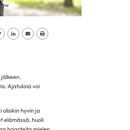
cebook
Jaa Twitter
Jaa Linkedin
Jaa Email
Jaa Print
 jälkeen.
ia. Ajatuksia voi
olisikin hyvin ja
et elämässä, huoli
an haasteita mielen