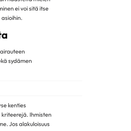
nen ei voi sitä itse
asioihin.
ta
sairauteen
 sekä sydämen
yse kenties
 kriteerejä. Ihmisten
me. Jos alakuloisuus