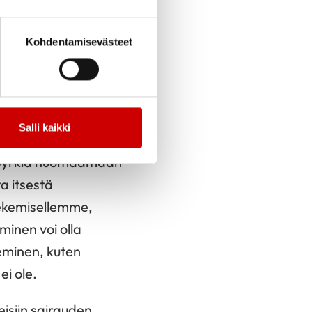
ta millä sanoilla
inta on kertoa, että
Kohdentamisevästeet
olla on velvollisuus
Salli kaikki
a pyrkiä huomaamaan
a itsestä
tekemisellemme,
minen voi olla
keminen, kuten
ei ole.
eisiin sairauden