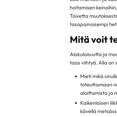
hoitamisen keinoihin
Toivetta muutoksesta
tasapainoisempi het
Mitä voit t
Alakuloisuutta ja ma
taas viihtyä. Alla on 
Mieti mikä sinul
toteuttamaan näi
aloittamista ja
Kaikenlaisen lii
kävellä metsässä