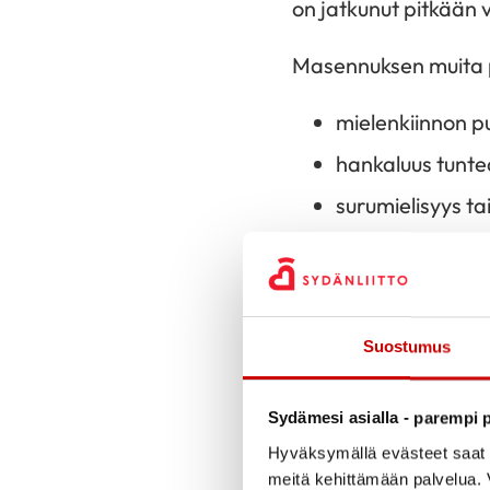
on jatkunut pitkään 
Masennuksen muita pi
mielenkiinnon pu
hankaluus tuntea
surumielisyys ta
arkiset asiat va
tulevaisuus ei n
fyysiset oireet,
Suostumus
ruokahalun puu
Voit halutessasi täy
Sydämesi asialla - parempi p
Hyväksymällä evästeet saat s
Jos tunnistaa itsellä
meitä kehittämään palvelua. V