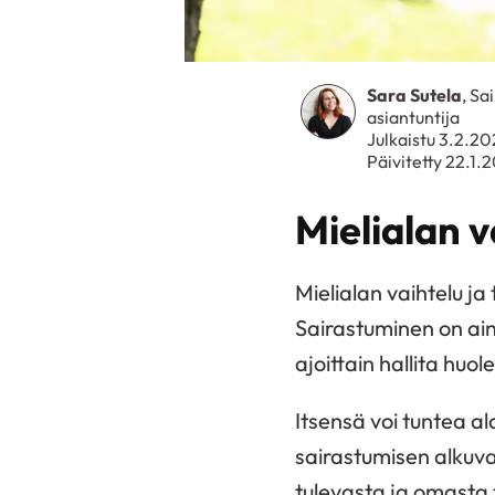
Sara Sutela
, Sa
asiantuntija
Julkaistu 3.2.2
Päivitetty 22.1.
Mielialan 
Mielialan vaihtelu ja
Sairastuminen on aina
ajoittain hallita huol
Itsensä voi tuntea al
sairastumisen alkuva
tulevasta ja omasta