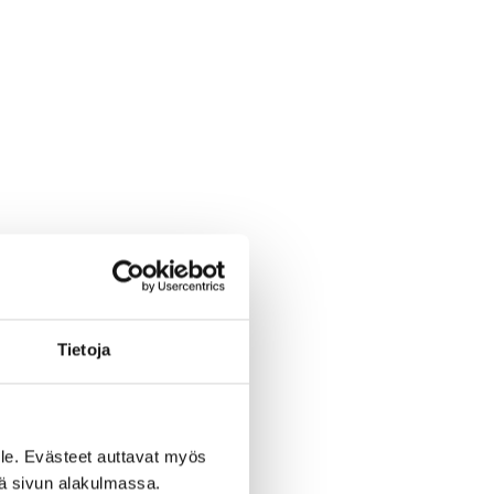
ä, nälkä tai
Tietoja
si tilannettasi.
le. Evästeet auttavat myös
iviä, on tärkeää
iä sivun alakulmassa.