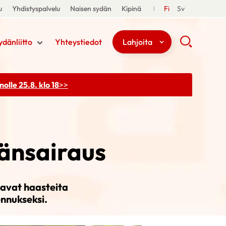
u
Yhdistyspalvelu
Naisen sydän
Kipinä
Fi
Sv
ydänliitto
Yhteystiedot
Lahjoita
olle 25.8. klo 18
>>
dänsairaus
tavat haasteita
ennukseksi.