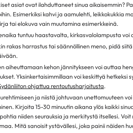
kiset asiat ovat ilahduttaneet sinua aikaisemmin? P
ioihin. Esimerkiksi kahvi ja aamulehti, leikkokukkia m
kirja tai elokuva vain muutamina esimerkkeinä.
naika tuntuu haastavalta, kirkasvalolampusta voi ol
kin rakas harrastus tai säännöllinen meno, pidä siitä 
äivään.
n aiheuttamaan kehon jännitykseen voi auttaa hengi
ukset. Yksinkertaisimmillaan voi keskittyä hetkeksi 
Sydänliiton ohjattua rentoutusharjoitusta
.
rehtimiseen ja niistä johtuvaan unettomuuteen voi 
nen. Kirjoita 15-30 minuutin aikana ylös kaikki sinua
pohtia niiden seurauksia ja merkitystä itsellesi. Voit
aa. Mitä sanoisit ystävällesi, joka painii näiden h