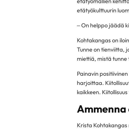
etätyömallien kehitt
etätyökulttuurin luom
– On helppo jäädä ki
Kohtakangas on iloin
Tunne on tienviitta, 
miettiä, mistä tunne
Painavin positiivinen 
harjoittaa. Kiitollisu
kaikkeen. Kiitollisuu
Ammenna a
Krista Kohtakangas 