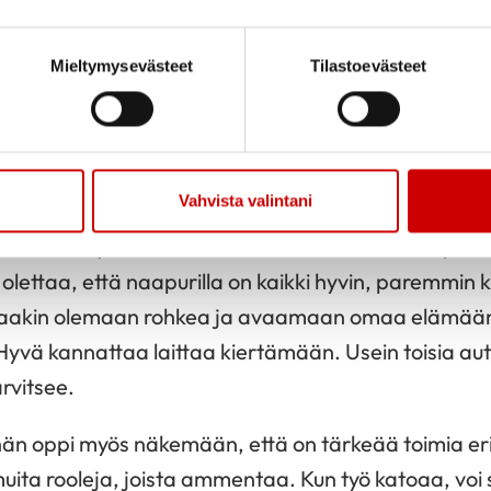
 Mieluummin voisi miettiä, mitä toisilta ihmisiltä voi
Mieltymysevästeet
Tilastoevästeet
, että me rakastamme omia ongelmiamme.
llyt ajatuksella, että jos istuisimme ympyrässä ja sa
amme, ottaisimme ne pian takaisin, niin kiintyneitä
Vahvista valintani
mässä sekä hyvää että huonoa. Olemme usein taipuv
olettaa, että naapurilla on kaikki hyvin, paremmin ku
aakin olemaan rohkea ja avaamaan omaa elämäänsä
Hyvä kannattaa laittaa kiertämään. Usein toisia aut
rvitsee.
 hän oppi myös näkemään, että on tärkeää toimia eri 
muita rooleja, joista ammentaa. Kun työ katoaa, vo