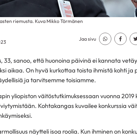
a lasten riemusta. Kuva Mikko Törmänen
Jaa sivu
Jaa Whatsapp
Jaa Fa
023
s
, 33, sanoo, että huonoina päivinä ei kannata vet
ksi aikaa. On hyvä kurkottaa toista ihmistä kohti ja
ydellisiä ja tarvitsemme toisiamme.
pin yliopiston väitöstutkimuksessaan vuonna 2019 
selviytymistään. Kohtakangas kuvailee konkurssia v
inkäymiseksi.
 armollisuus näytteli isoa roolia. Kun ihminen on konk