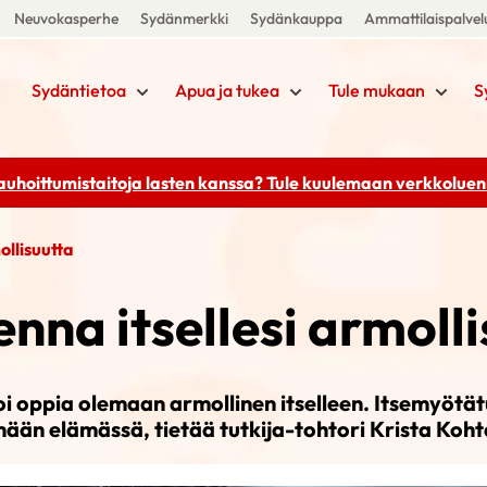
Neuvokasperhe
Sydänmerkki
Sydänkauppa
Ammattilaispalvel
Sydäntietoa
Apua ja tukea
Tule mukaan
S
rauhoittumistaitoja lasten kanssa? Tule kuulemaan
verkkoluenn
llisuutta
na itsellesi armolli
i oppia olemaan armollinen itselleen. Itsemyötä
mään elämässä, tietää tutkija-tohtori Krista Koh