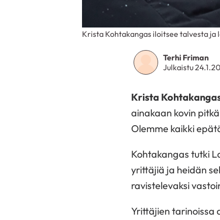
Krista Kohtakangas iloitsee talvesta j
Terhi Friman
Julkaistu 24.1.2
Krista Kohtakanga
ainakaan kovin pitkä
Olemme kaikki epätä
Kohtakangas tutki La
yrittäjiä ja heidän 
ravistelevaksi vasto
Yrittäjien tarinoissa