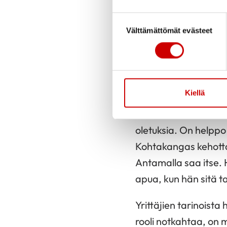
Vertailu ei tee hyvää.
Suostumuksen valinta
Välttämättömät evästeet
Kohtakangas sanoo
– Olen joskus leikite
keskelle omat ongelm
Kiellä
Kaikille sattuu elä
oletuksia. On helppo 
Kohtakangas kehott
Antamalla saa itse. 
apua, kun hän sitä ta
Yrittäjien tarinoista
rooli notkahtaa, on 