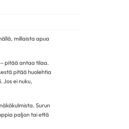
ällä, millaista apua
e – pitää antaa tilaa.
sestä pitää huolehtia
. Jos ei nuku,
a näkökulmista. Surun
oppia paljon tai että