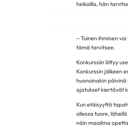
heikoilla, hän tarvits
– Toinen ihminen voi
tämä tarvitsee.
Konkurssiin liittyy use
Konkurssin jälkeen e
huonoinakin päivinä s
ajatukset kiertävät 
Kun etäisyyttä tapaht
ollessa tuore, lähell
näin maailma opett