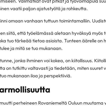
ämiseen. Välimatkat ovat pitkät ja työvoimapula suu
inen vaatii paljon ajatustyötä ja rohkeutta.
inni omaan vanhaan tuttuun toimintamalliin. Uudis
en siitä, että työelämässä aletaan hyväksyä myös t
joka tuo tärkeää tietoa asioista. Tunteen äärelle on
 tulee ja mitä se tuo mukanaan.
tunne, jonka ihminen voi kokea, on kiitollisuus. Kiito
utta on tutkittu valtavasti ja tiedetään, miten suuret v
s tuo mukanaan iloa ja perspektiiviä.
rmollisuutta
muutti perheineen Rovaniemeltä Ouluun muutama vuo