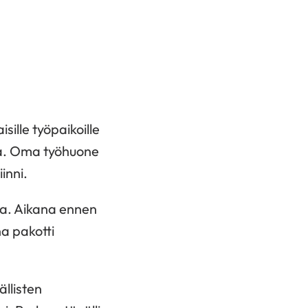
sille työpaikoille
tia. Oma työhuone
inni.
aa. Aikana ennen
a pakotti
llisten