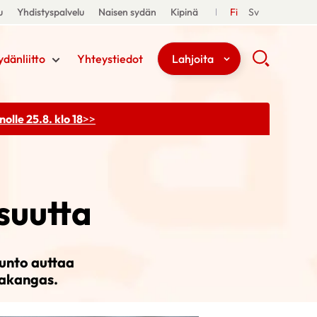
u
Yhdistyspalvelu
Naisen sydän
Kipinä
Fi
Sv
ydänliitto
Yhteystiedot
Lahjoita
olle 25.8. klo 18
>>
suutta
tunto auttaa
takangas.