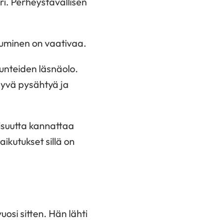
ri. Perheystävällisen
tuminen on vaativaa.
unteiden läsnäolo.
 hyvä pysähtyä ja
llisuutta kannattaa
aikutukset sillä on
si sitten. Hän lähti