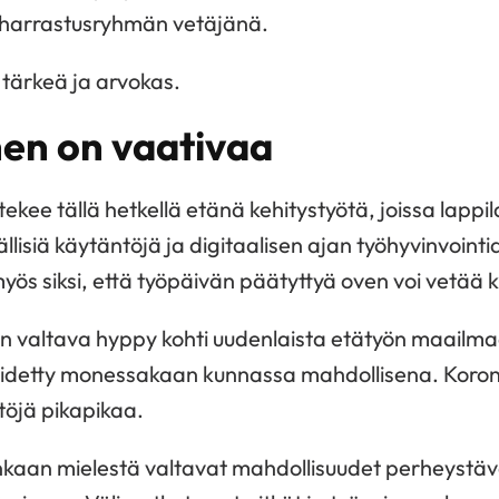
 harrastusryhmän vetäjänä.
 tärkeä ja arvokas.
en on vaativaa
kee tällä hetkellä etänä kehitystyötä, joissa lappilai
lisiä käytäntöjä ja digitaalisen ajan työhyvinvoin
ös siksi, että työpäivän päätyttyä oven voi vetää ki
in valtava hyppy kohti uudenlaista etätyön maailm
i pidetty monessakaan kunnassa mahdollisena. Koron
öjä pikapikaa.
kaan mielestä valtavat mahdollisuudet perheystävä