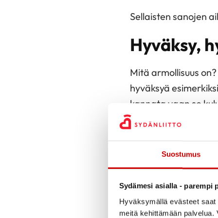
Sellaisten sanojen aika
Hyväksy, h
Mitä armollisuus on
hyväksyä esimerkiksi
kannata vaan se kul
Armollisuus on terve
Armollinen ihminen te
Suostumus
Itsemyötätuntoa on t
Sydämesi asialla - parempi p
toipumisessa. Itsell
Hyväksymällä evästeet saat s
vertailua toisiin.
meitä kehittämään palvelua. V