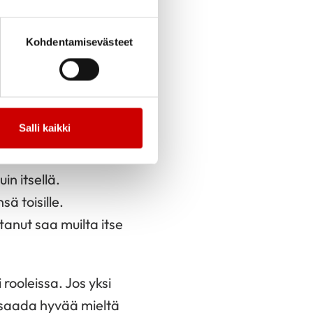
 oppia.
Kohdentamisevästeet
isimme heittää
 olemme niihin.
Salli kaikki
aisia tekemään
in itsellä.
 toisille.
tanut saa muilta itse
rooleissa. Jos yksi
i saada hyvää mieltä