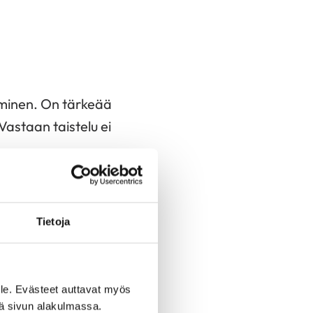
yminen. On tärkeää
Vastaan taistelu ei
.
le hyvää mieltä.
Tietoja
ksi sairaudesta
ystävälle ja välttää
le. Evästeet auttavat myös
iä sivun alakulmassa.