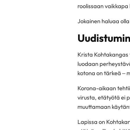
roolissaan vaikkapa
Jokainen haluaa olla
Uudistumin
Krista Kohtakangas te
luodaan perheystäväl
kotona on tärkeä – my
Korona-aikaan tehti
virusta, etätyötä e
muuttamaan käytänt
Lapissa on Kohtakan