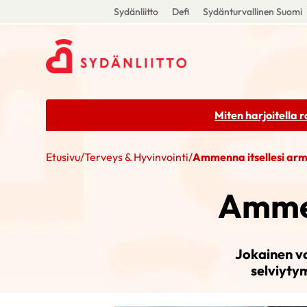
Sydänliitto
Defi
Sydänturvallinen Suomi
Miten harjoitella 
Etusivu
/
Terveys & Hyvinvointi
/
Ammenna itsellesi armo
Ammen
Jokainen vo
selviyty