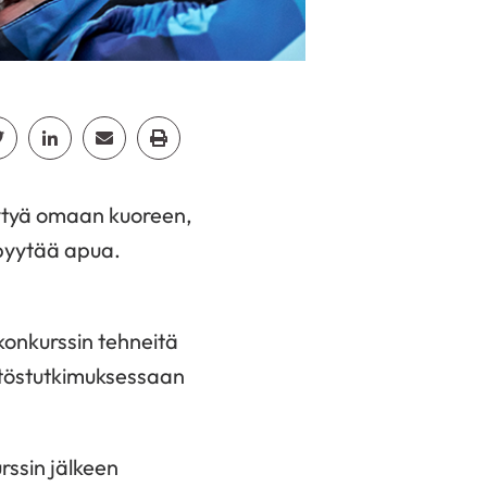
cebook
Jaa Twitter
Jaa Linkedin
Jaa Email
Jaa Print
äytyä omaan kuoreen,
 pyytää apua.
konkurssin tehneitä
äitöstutkimuksessaan
urssin jälkeen