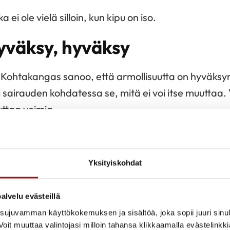
 ei ole vielä silloin, kun kipu on iso.
yväksy, hyväksy
? Kohtakangas sanoo, että armollisuutta on hyväks
 sairauden kohdatessa se, mitä ei voi itse muuttaa. 
uttaa voimia.
ttä itsensä rakastamista ja omien rajojen vetämistä
kee myös kivoja asioita, sellaisia, jotka tuovat itsel
Yksityiskohdat
utkittu paljon ja tiedetään, että se auttaa esimerki
alvelu evästeillä
een kannattaa opetella puhumaan ystävällisesti kuin 
ujuvamman käyttökokemuksen ja sisältöä, joka sopii juuri sinul
oit muuttaa valintojasi milloin tahansa klikkaamalla evästelinkk