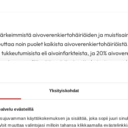
tärkeimmistä aivoverenkiertohäiriöiden ja muistisai
euttaa noin puolet kaikista aivoverenkiertohäiriöist
 tukkeutumisista eli aivoinfarkteista, ja 20% aivove
ineeseen liittyvää muistisairautta kutsutaan vask
n Alzheimerin taudin jälkeen yleisin dementian muot
Yksityiskohdat
nsion haitoista johtuvat pienten valtimosuonten va
alvelu evästeillä
myös suurta päävaltimoa, aorttaa, ja voi aiheutta
ujuvamman käyttökokemuksen ja sisältöä, joka sopii juuri sinul
listumia (aneurysmia).
oit muuttaa valintojasi milloin tahansa klikkaamalla evästelinkk