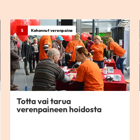
S
Kohonnut verenpaine
Totta vai tarua
verenpaineen hoidosta