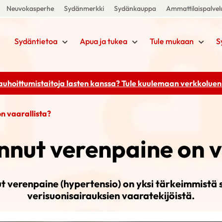
Neuvokasperhe
Sydänmerkki
Sydänkauppa
Ammattilaispalvel
Sydäntietoa
Apua ja tukea
Tule mukaan
S
rauhoittumistaitoja lasten kanssa? Tule kuulemaan
verkkoluenn
n vaarallista?
nnut verenpaine on v
 verenpaine (hypertensio) on yksi tärkeimmistä 
verisuonisairauksien vaaratekijöistä.