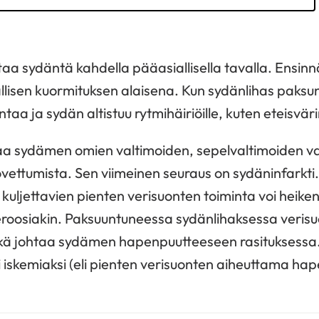
taa sydäntä kahdella pääasiallisella tavalla. Ensinn
allisen kuormituksen alaisena. Kun sydänlihas paksun
a ja sydän altistuu rytmihäiriöille, kuten eteisväri
aa sydämen omien valtimoiden, sepelvaltimoiden va
ovettumista. Sen viimeinen seuraus on sydäninfarkti.
 kuljettavien pienten verisuonten toiminta voi heike
leroosiakin. Paksuuntuneessa sydänlihaksessa veris
ikä johtaa sydämen hapenpuutteeseen rasituksessa.
 iskemiaksi (eli pienten verisuonten aiheuttama hap