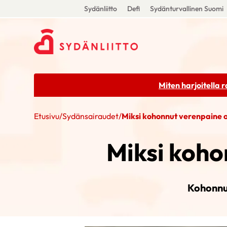
Sydänliitto
Defi
Sydänturvallinen Suomi
Miten harjoitella 
Etusivu
/
Sydänsairaudet
/
Miksi kohonnut verenpaine o
Miksi koho
Kohonnut