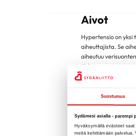
Aivot
Hypertensio on yksi 
aiheuttajista. Se aih
aiheutuu verisuonten
Kohonneeseen verenpa
dementiaksi, ja se o
Aortta
Suostumus
Vaikka monet hyperte
Sydämesi asialla - parempi p
verenpaine rasittaa 
Hyväksymällä evästeet saat s
(dissekaatio) tai pul
meitä kehittämään palvelua. V