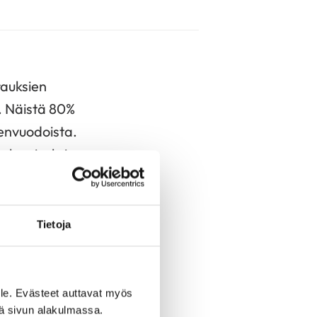
rauksien
ä. Näistä 80%
renvuodoista.
ulaariseksi
o länsimaissa.
Tietoja
urioista, kohonnut
a aortan repeämistä
le. Evästeet auttavat myös
iä sivun alakulmassa.