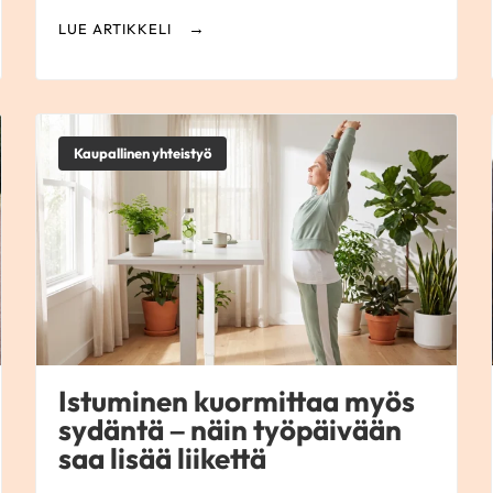
LUE ARTIKKELI
Kaupallinen yhteistyö
Istuminen kuormittaa myös
sydäntä – näin työpäivään
saa lisää liikettä