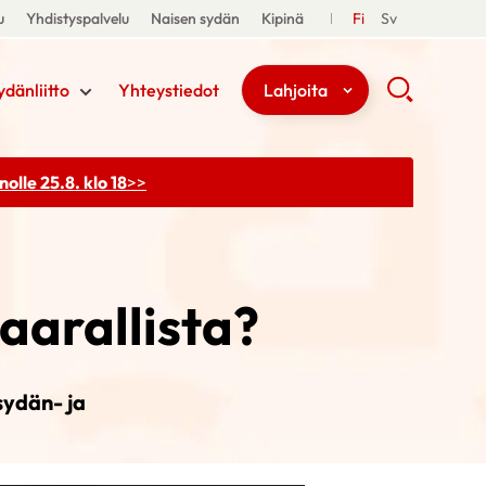
u
Yhdistyspalvelu
Naisen sydän
Kipinä
Fi
Sv
ydänliitto
Yhteystiedot
Lahjoita
olle 25.8. klo 18
>>
aarallista?
sydän- ja