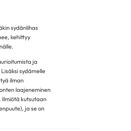
äkin sydänlihas
ee, kehittyy
nälle.
urioitumista ja
 Lisäksi sydämelle
ntyä ilman
uonten laajeneminen
 Ilmiötä kutsutaan
enpuute), ja se on