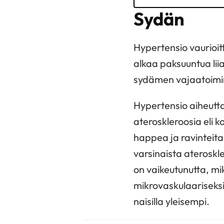
Sydän
Hypertensio vaurioit
alkaa paksuuntua lii
sydämen vajaatoiminta
Hypertensio aiheutt
ateroskleroosia eli k
happea ja ravinteita
varsinaista aterosk
on vaikeutunutta, m
mikrovaskulaariseksi
naisilla yleisempi.