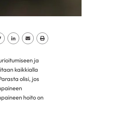
cebook
Jaa Twitter
Jaa Linkedin
Jaa Email
Jaa Print
rioitumiseen ja
itaan kaikkialla
arasta olisi, jos
enpaineen
npaineen hoito on