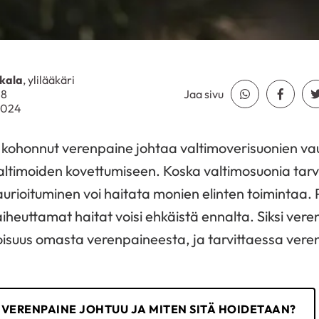
kala
, ylilääkäri
18
Jaa sivu
Jaa Whatsapp
Jaa Fa
.2024
 kohonnut verenpaine johtaa valtimoverisuonien vau
 valtimoiden kovettumiseen. Koska valtimosuonia tarv
aurioituminen voi haitata monien elinten toimintaa. P
aiheuttamat haitat voisi ehkäistä ennalta. Siksi ver
toisuus omasta verenpaineesta, ja tarvittaessa vere
VERENPAINE JOHTUU JA MITEN SITÄ HOIDETAAN?