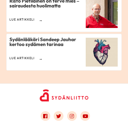
Risto Pietiläinen on terve mies –
sairaudesta huolimatta
LUE ARTIKKELI
Sydänlääkäri Sandeep Jauhar
kertoo sydämen tarinaa
LUE ARTIKKELI
Link to facebook
Link to twitter
Link to instagram
Link to youtube