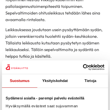
pallolaajennustoimenpiteestä toipuminen.
Sepelvaltimoiden ohitusleikkaus tehdään lähes aina
avaamalla rintalasta.
Leikkauksessa joudutaan usein pysäyttämään sydän,
jolloin verenkierrosta huolehtii sydän-keuhkokone.
Tällaista leikkausta kutsutaan pysäytetyn sydämen
leikkaukseksi. Tällöin sepelvaltimoita ja sydäntä on
helppo tutkia ja käsitellä.
Ilman sydän-keuhkokonetta tehtävässä leikkauksessa
sydän toimii kuten tavallisesti. Sepelvaltimoiden alue
ja sitä ympäröivä sydänlihas saadaan vakaajien
Suostumus
Yksityiskohdat
Tietoja
avulla liikkumattomiksi siksi aikaa, kun ohitettava
siirre ja vastaanottava suoni liitetään yhteen.
Sydämesi asialla - parempi palvelu evästeillä
Kun kirurgi on ommellut siirteet paikoilleen, hän vielä
Hyväksymällä evästeet saat sujuvamman
varmistaa että veri virtaa ohitussiirteiden kautta