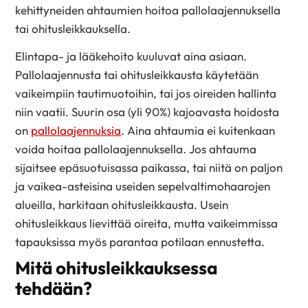
kehittyneiden ahtaumien hoitoa pallolaajennuksella
tai ohitusleikkauksella.
Elintapa- ja lääkehoito kuuluvat aina asiaan.
Pallolaajennusta tai ohitusleikkausta käytetään
vaikeimpiin tautimuotoihin, tai jos oireiden hallinta
niin vaatii. Suurin osa (yli 90%) kajoavasta hoidosta
on
pallolaajennuksia
. Aina ahtaumia ei kuitenkaan
voida hoitaa pallolaajennuksella. Jos ahtauma
sijaitsee epäsuotuisassa paikassa, tai niitä on paljon
ja vaikea-asteisina useiden sepelvaltimohaarojen
alueilla, harkitaan ohitusleikkausta. Usein
ohitusleikkaus lievittää oireita, mutta vaikeimmissa
tapauksissa myös parantaa potilaan ennustetta.
Mitä ohitusleikkauksessa
tehdään?