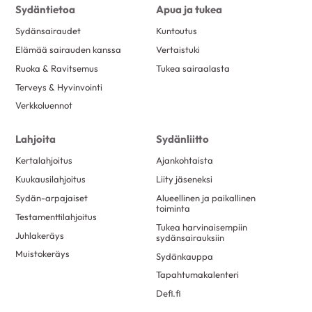
Sydäntietoa
Apua ja tukea
Sydänsairaudet
Kuntoutus
Elämää sairauden kanssa
Vertaistuki
Ruoka & Ravitsemus
Tukea sairaalasta
Terveys & Hyvinvointi
Verkkoluennot
Lahjoita
Sydänliitto
Kertalahjoitus
Ajankohtaista
Kuukausilahjoitus
Liity jäseneksi
Sydän-arpajaiset
Alueellinen ja paikallinen
toiminta
Testamenttilahjoitus
Tukea harvinaisempiin
Juhlakeräys
sydänsairauksiin
Muistokeräys
Sydänkauppa
Tapahtumakalenteri
Defi.fi