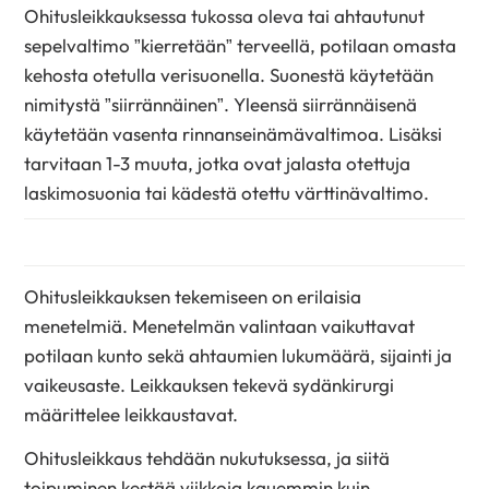
Ohitusleikkauksessa tukossa oleva tai ahtautunut
sepelvaltimo ”kierretään” terveellä, potilaan omasta
kehosta otetulla verisuonella. Suonestä käytetään
nimitystä ”siirrännäinen”. Yleensä siirrännäisenä
käytetään vasenta rinnanseinämävaltimoa. Lisäksi
tarvitaan 1-3 muuta, jotka ovat jalasta otettuja
laskimosuonia tai kädestä otettu värttinävaltimo.
Ohitusleikkauksen tekemiseen on erilaisia
menetelmiä. Menetelmän valintaan vaikuttavat
potilaan kunto sekä ahtaumien lukumäärä, sijainti ja
vaikeusaste. Leikkauksen tekevä sydänkirurgi
määrittelee leikkaustavat.
Ohitusleikkaus tehdään nukutuksessa, ja siitä
toipuminen kestää viikkoja kauemmin kuin