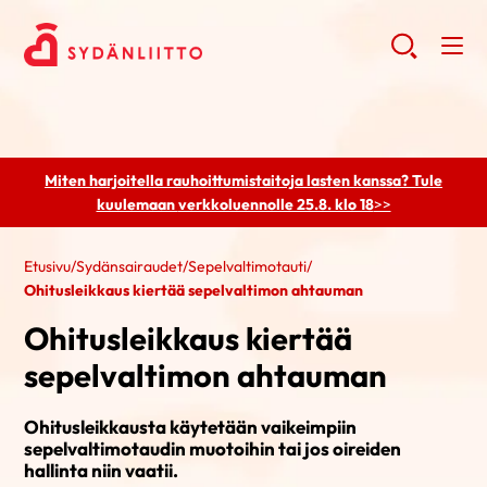
Miten harjoitella rauhoittumistaitoja lasten kanssa? Tule
kuulemaan
verkkoluennolle 25.8. klo 18
>>
Etusivu
/
Sydänsairaudet
/
Sepelvaltimotauti
/
Ohitusleikkaus kiertää sepelvaltimon ahtauman
Ohitusleikkaus kiertää
sepelvaltimon ahtauman
Ohitusleikkausta käytetään vaikeimpiin
sepelvaltimotaudin muotoihin tai jos oireiden
hallinta niin vaatii.