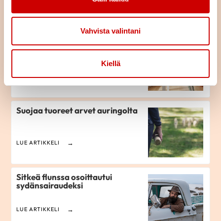
LUE ARTIKKELI
Vahvista valintani
Istuminen kuormittaa myös
sydäntä – näin työpäivään saa
lisää liikettä
Kiellä
LUE ARTIKKELI
Suojaa tuoreet arvet auringolta
LUE ARTIKKELI
Sitkeä flunssa osoittautui
sydänsairaudeksi
LUE ARTIKKELI