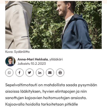
Kuva: Sydänliitto
Anna-Mari Hekkala
, ylilääkäri
Julkaistu 10.2.2023
Jaa Whatsapp
Jaa Facebook
Jaa Twitter
Jaa Linkedin
Jaa Email
Jaa Print
Sepelvaltimotauti on mahdollista saada pysymään
aisoissa lääkityksen, hyvien elintapojen ja niin
sanottujen kajoavien hoitomuotojen ansiosta.
Kajoavalla hoidolla tarkoitetaan pitkälle