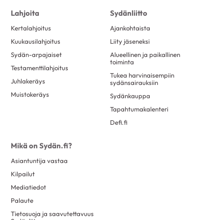
Lahjoita
Sydänliitto
Kertalahjoitus
Ajankohtaista
Kuukausilahjoitus
Liity jäseneksi
Sydän-arpajaiset
Alueellinen ja paikallinen
toiminta
Testamenttilahjoitus
Tukea harvinaisempiin
Juhlakeräys
sydänsairauksiin
Muistokeräys
Sydänkauppa
Tapahtumakalenteri
Defi.fi
Mikä on Sydän.fi?
Asiantuntija vastaa
Kilpailut
Mediatiedot
Palaute
Tietosuoja ja saavutettavuus