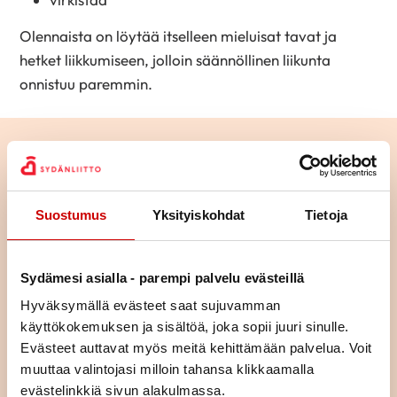
Olennaista on löytää itselleen mieluisat tavat ja
hetket liikkumiseen, jolloin säännöllinen liikunta
onnistuu paremmin.
Lue seuraavaksi
Istuminen kuormittaa myös
Suostumus
Yksityiskohdat
Tietoja
sydäntä – näin työpäivään saa
lisää liikettä
LUE ARTIKKELI
Sydämesi asialla - parempi palvelu evästeillä
Hyväksymällä evästeet saat sujuvamman
Pitkä tie tahdistinhoidossa –
käyttökokemuksen ja sisältöä, joka sopii juuri sinulle.
johdoton tahdistin mahdollisti
Evästeet auttavat myös meitä kehittämään palvelua. Voit
normaalin arjen
muuttaa valintojasi milloin tahansa klikkaamalla
LUE ARTIKKELI
evästelinkkiä sivun alakulmassa.