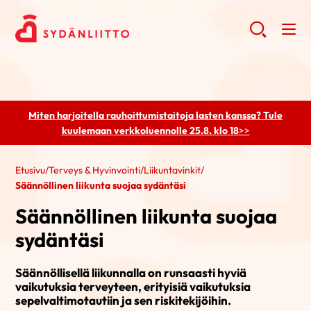
Miten harjoitella rauhoittumistaitoja lasten kanssa? Tule
kuulemaan
verkkoluennolle 25.8. klo 18
>>
Etusivu
/
Terveys & Hyvinvointi
/
Liikuntavinkit
/
Säännöllinen liikunta suojaa sydäntäsi
Säännöllinen liikunta suojaa
sydäntäsi
Säännöllisellä liikunnalla on runsaasti hyviä
vaikutuksia terveyteen, erityisiä vaikutuksia
sepelvaltimotautiin ja sen riskitekijöihin.