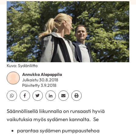
Kuva: Sydänliitto
Annukka Alapappila
Julkaistu 30.8.2018
Päivitetty 3.9.2018
Jaa Whatsapp
Jaa Facebook
Jaa Twitter
Jaa Linkedin
Jaa Email
Jaa Print
Säännöllisellä liikunnalla on runsaasti hyviä
vaikutuksia myös sydämen kannalta. Se
parantaa sydämen pumppaustehoa