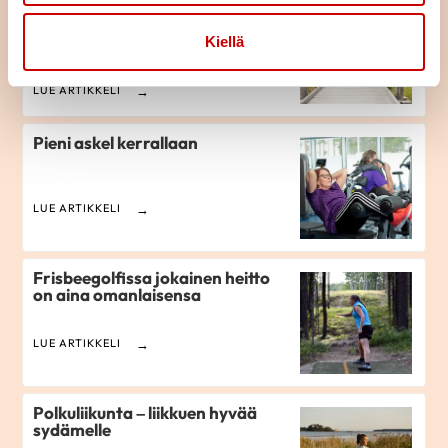
Järjestöjen kannustus kunnille
soveltavan liikunnan
edellytysten ja palveluiden
Kiellä
ylläpitämiseksi ja kehittämiseksi
LUE ARTIKKELI
Pieni askel kerrallaan
LUE ARTIKKELI
Frisbeegolfissa jokainen heitto
on aina omanlaisensa
LUE ARTIKKELI
Polkuliikunta – liikkuen hyvää
sydämelle