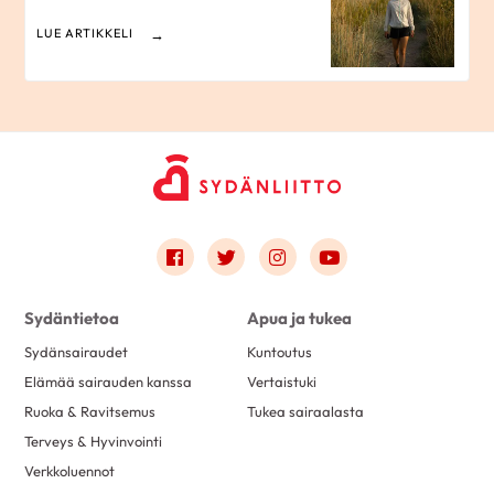
LUE ARTIKKELI
Link to facebook
Link to twitter
Link to instagram
Link to youtube
Sydäntietoa
Apua ja tukea
Sydänsairaudet
Kuntoutus
Elämää sairauden kanssa
Vertaistuki
Ruoka & Ravitsemus
Tukea sairaalasta
Terveys & Hyvinvointi
Verkkoluennot