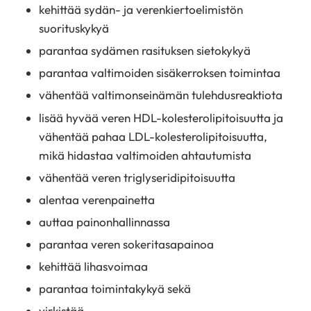
kehittää sydän- ja verenkiertoelimistön
suorituskykyä
parantaa sydämen rasituksen sietokykyä
parantaa valtimoiden sisäkerroksen toimintaa
vähentää valtimonseinämän tulehdusreaktiota
lisää hyvää veren HDL-kolesterolipitoisuutta ja
vähentää pahaa LDL-kolesterolipitoisuutta,
mikä hidastaa valtimoiden ahtautumista
vähentää veren triglyseridipitoisuutta
alentaa verenpainetta
auttaa painonhallinnassa
parantaa veren sokeritasapainoa
kehittää lihasvoimaa
parantaa toimintakykyä sekä
virkistää