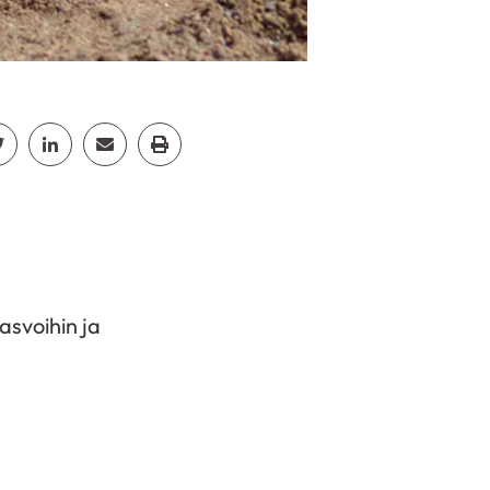
cebook
Jaa Twitter
Jaa Linkedin
Jaa Email
Jaa Print
asvoihin ja