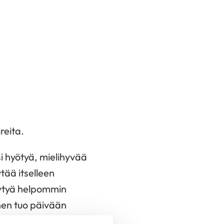
reita.
ksi hyötyä, mielihyvää
tää itselleen
löytyä helpommin
nen tuo päivään