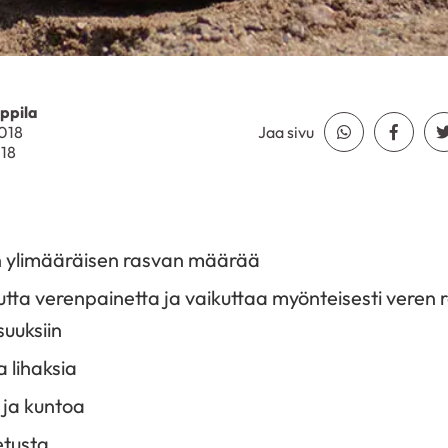
ppila
2018
Jaa sivu
Jaa Whatsapp
Jaa Fa
018
 ylimääräisen rasvan määrää
tta verenpainetta ja vaikuttaa myönteisesti veren r
uuksiin
a lihaksia
 ja kuntoa
tusta