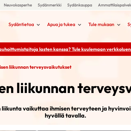
Neuvokasperhe
Sydänmerkki
Sydänkauppa
Ammattilaispalvel
Sydäntietoa
Apua ja tukea
Tule mukaan
S
rauhoittumistaitoja lasten kanssa? Tule kuulemaan
verkkoluenn
isen liikunnan terveysvaikutukset
en liikunnan terveys
 liikunta vaikuttaa ihmisen terveyteen ja hyvinvoi
hyvällä tavalla.