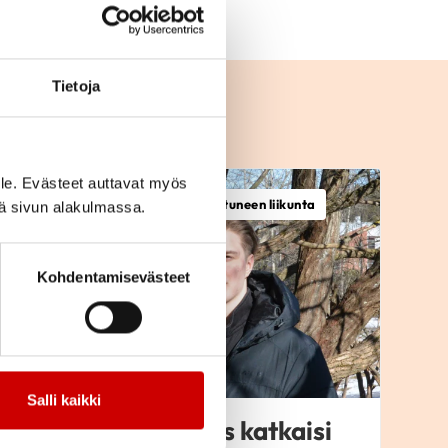
Tietoja
le. Evästeet auttavat myös
E
Kardiomyopatiat, Sairastuneen liikunta
iä sivun alakulmassa.
Kohdentamisevästeet
Salli kaikki
Sydänlihassairaus katkaisi