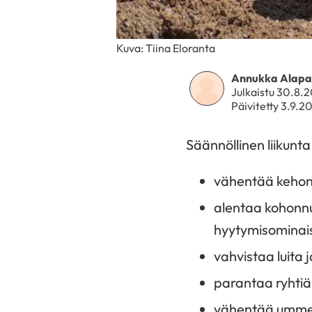
Kuva: Tiina Eloranta
Annukka Alapa
Julkaistu 30.8.
Päivitetty 3.9.2
Säännöllinen liikunta
vähentää kehon
alentaa kohonnu
hyytymisominais
vahvistaa luita j
parantaa ryhtiä
vähentää umme