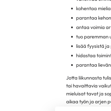
kohentaa mielia
parantaa keho
antaa voimia a
tuo paremman 
lisää fyysistä j
hidastaa toimin
parantaa lievän
Jotta liikunnasta tuli
tai havaittavia vaiku
mieluisat tavat ja so
aikaa työn ja arjen
kaivattuja liikuntami