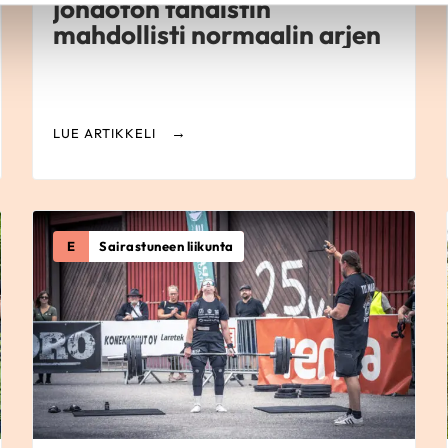
johdoton tahdistin
mahdollisti normaalin arjen
LUE ARTIKKELI
E
Sairastuneen liikunta