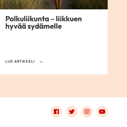
Polkuliikunta – liikkuen
hyvää sydämelle
LUE ARTIKKELI
Link to facebook
Link to twitter
Link to instagr
Link to 