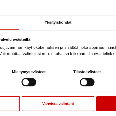
Yksityiskohdat
alvelu evästeillä
ujuvamman käyttökokemuksen ja sisältöä, joka sopii juuri sinul
Kaupallinen yhteistyö
oit muuttaa valintojasi milloin tahansa klikkaamalla evästelinkk
Mieltymysevästeet
Tilastoevästeet
Vahvista valintani
Pitkä tie tahdistinhoidossa –