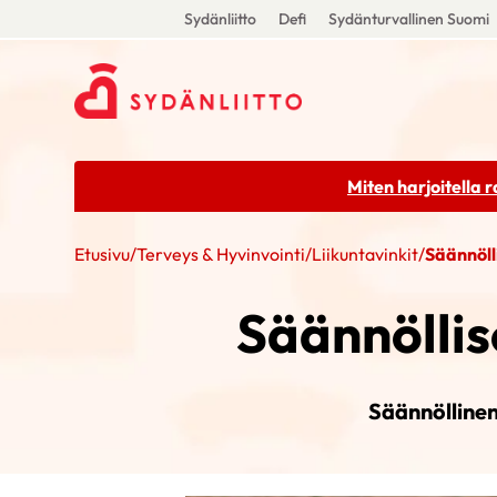
Sydänliitto
Defi
Sydänturvallinen Suomi
Miten harjoitella 
Etusivu
/
Terveys & Hyvinvointi
/
Liikuntavinkit
/
Säännöll
Säännöllis
Säännöllinen