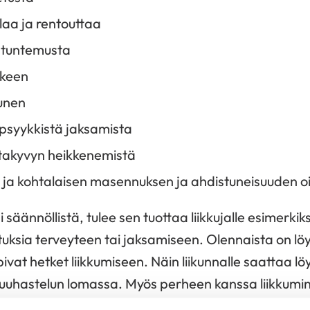
laa ja rentouttaa
ntuntemusta
rkeen
unen
a psyykkistä jaksamista
takyvyn heikkenemistä
 ja kohtalaisen masennuksen ja ahdistuneisuuden oi
si säännöllistä, tulee sen tuottaa liikkujalle esimerki
tuksia terveyteen tai jaksamiseen. Olennaista on löy
pivat hetket liikkumiseen. Näin liikunnalle saattaa 
 puuhastelun lomassa. Myös perheen kanssa liikkumi
nuutteja.