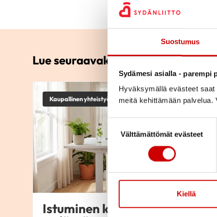
Suostumus
Lue seuraavaksi
Sydämesi asialla - parempi p
Hyväksymällä evästeet saat s
Kaupallinen yhteistyö
meitä kehittämään palvelua. V
Suostumuksen valinta
Välttämättömät evästeet
Kiellä
Istuminen kuormittaa myös