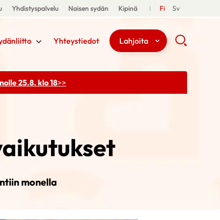
u
Yhdistyspalvelu
Naisen sydän
Kipinä
Fi
Sv
ydänliitto
Yhteystiedot
Lahjoita
olle 25.8. klo 18
>>
vaikutukset
ntiin monella