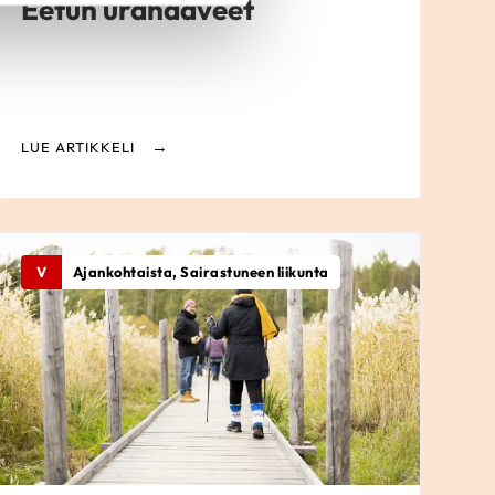
Eetun urahaaveet
LUE ARTIKKELI
V
Ajankohtaista, Sairastuneen liikunta