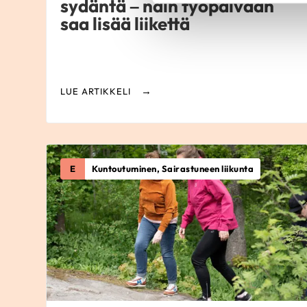
sydäntä – näin työpäivään
saa lisää liikettä
LUE ARTIKKELI
E
Kuntoutuminen, Sairastuneen liikunta