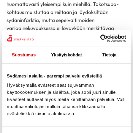
huomattavasti yleisempi kuin miehillä. Takotsubo-
kohtaus muistuttaa oireiltaan ja löydöksiltään
sydäninfarktia, mutta sepelvaltimoiden
varjoainekuvauksessa ei löydykään merkittävää
ateroskleroosia ja suonen tukkeutumista. Sairauden
syntytapa on siis tyystin toisenlainen.
Naisen sepelvaltimotaudin hoito
Suostumus
Yksityiskohdat
Tietoja
Naisen ja miehen sepelvaltimotaudin hoito on
samanlaista. Käytettävät
lääkkeet
ovat samanlaisia,
Sydämesi asialla - parempi palvelu evästeillä
myös käytetyt milligrammamäärät. Naissukupuoli tai
Hyväksymällä evästeet saat sujuvamman
potilaan paino ei siis vaikuta tavallisten
käyttökokemuksen ja sisältöä, joka sopii juuri sinulle.
Evästeet auttavat myös meitä kehittämään palvelua. Voit
sepelvaltimotaudin lääkkeiden annoksiin.
muuttaa valintojasi milloin tahansa klikkaamalla
Myös kajoava eli invasiivinen hoito on samanlaista.
evästelinkkiä sivun alakulmassa.
Sepelvaltimotaudin
pallolaajennushoitoa
tai
ohitusleikkauksia
tehdään samalla tavoin molemmille