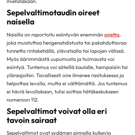
miehilläkään.
Sepelvaltimotaudin oireet
naisella
Naisilla on raportoitu esiintyvän enemmän
oiretta
,
joka muistuttaa hengenahdistusta tai pakahduttavaa
tunnetta rintakehällä, ylävatsalla tai lapojen välissä.
Myös äärimmäistä uupumusta ja huimausta voi
esiintyä. Tuntemus voi säteillä kaulalle, hampaisiin tai
yläraajoihin. Tavallisesti oire ilmenee rasituksessa ja
helpottaa levolla, mutta ei välttämättä. Jos tuntemus
ei häviä levollakaan, tulisi soittaa hätäkeskukseen
numeroon 112.
Sepelvaltimot voivat olla eri
tavoin sairaat
Sepelvaltimot ovat sydämen pinnalla kulkevia