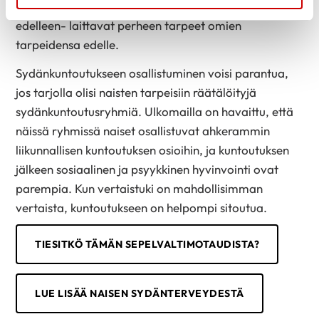
Toisaalta he voivat olla omaishoitajia, jolloin he -
edelleen- laittavat perheen tarpeet omien
tarpeidensa edelle.
Sydänkuntoutukseen osallistuminen voisi parantua,
jos tarjolla olisi naisten tarpeisiin räätälöityjä
sydänkuntoutusryhmiä. Ulkomailla on havaittu, että
näissä ryhmissä naiset osallistuvat ahkerammin
liikunnallisen kuntoutuksen osioihin, ja kuntoutuksen
jälkeen sosiaalinen ja psyykkinen hyvinvointi ovat
parempia. Kun vertaistuki on mahdollisimman
vertaista, kuntoutukseen on helpompi sitoutua.
TIESITKÖ TÄMÄN SEPELVALTIMOTAUDISTA?
LUE LISÄÄ NAISEN SYDÄNTERVEYDESTÄ