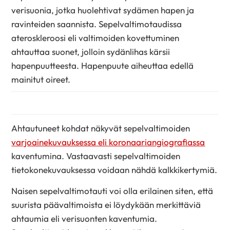
verisuonia, jotka huolehtivat sydämen hapen ja
ravinteiden saannista. Sepelvaltimotaudissa
ateroskleroosi eli valtimoiden kovettuminen
ahtauttaa suonet, jolloin sydänlihas kärsii
hapenpuutteesta. Hapenpuute aiheuttaa edellä
mainitut oireet.
Ahtautuneet kohdat näkyvät sepelvaltimoiden
varjoainekuvauksessa eli koronaariangiografiassa
kaventumina. Vastaavasti sepelvaltimoiden
tietokonekuvauksessa voidaan nähdä kalkkikertymiä.
Naisen sepelvaltimotauti voi olla erilainen siten, että
suurista päävaltimoista ei löydykään merkittäviä
ahtaumia eli verisuonten kaventumia.