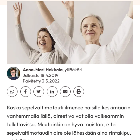
Anna-Mari Hekkala
, ylilääkäri
Julkaistu 18.4.2019
Päivitetty 3.5.2022
Jaa Whatsapp
Jaa Facebook
Jaa Twitter
Jaa Linkedin
Jaa Email
Jaa Print
Koska sepelvaltimotauti ilmenee naisilla keskimäärin
vanhemmalla iällä, oireet voivat olla vaikeammin
tulkittavissa. Muutoinkin on hyvä muistaa, ettei
sepelvaltimotaudin oire ole läheskään aina rintakipu,