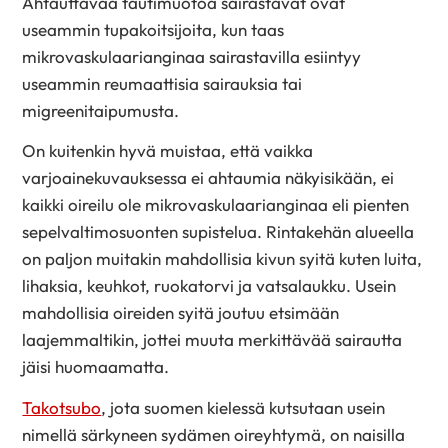
Ahtauttavaa tautimuotoa sairastavat ovat
useammin tupakoitsijoita, kun taas
mikrovaskulaarianginaa sairastavilla esiintyy
useammin reumaattisia sairauksia tai
migreenitaipumusta.
On kuitenkin hyvä muistaa, että vaikka
varjoainekuvauksessa ei ahtaumia näkyisikään, ei
kaikki oireilu ole mikrovaskulaarianginaa eli pienten
sepelvaltimosuonten supistelua. Rintakehän alueella
on paljon muitakin mahdollisia kivun syitä kuten luita,
lihaksia, keuhkot, ruokatorvi ja vatsalaukku. Usein
mahdollisia oireiden syitä joutuu etsimään
laajemmaltikin, jottei muuta merkittävää sairautta
jäisi huomaamatta.
Takotsubo
, jota suomen kielessä kutsutaan usein
nimellä särkyneen sydämen oireyhtymä, on naisilla