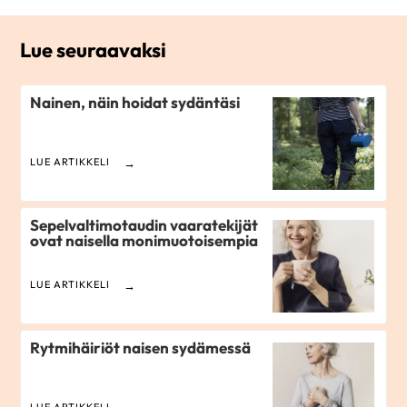
Lue seuraavaksi
Nainen, näin hoidat sydäntäsi
LUE ARTIKKELI
Sepelvaltimotaudin vaaratekijät
ovat naisella monimuotoisempia
LUE ARTIKKELI
Rytmihäiriöt naisen sydämessä