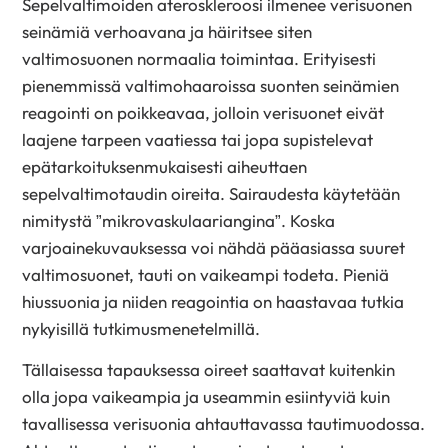
Sepelvaltimoiden ateroskleroosi ilmenee verisuonen
seinämiä verhoavana ja häiritsee siten
valtimosuonen normaalia toimintaa. Erityisesti
pienemmissä valtimohaaroissa suonten seinämien
reagointi on poikkeavaa, jolloin verisuonet eivät
laajene tarpeen vaatiessa tai jopa supistelevat
epätarkoituksenmukaisesti aiheuttaen
sepelvaltimotaudin oireita. Sairaudesta käytetään
nimitystä ”mikrovaskulaariangina”. Koska
varjoainekuvauksessa voi nähdä pääasiassa suuret
valtimosuonet, tauti on vaikeampi todeta. Pieniä
hiussuonia ja niiden reagointia on haastavaa tutkia
nykyisillä tutkimusmenetelmillä.
Tällaisessa tapauksessa oireet saattavat kuitenkin
olla jopa vaikeampia ja useammin esiintyviä kuin
tavallisessa verisuonia ahtauttavassa tautimuodossa.