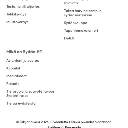
toiminta
Testamenttilahjoitus
Tukea harvinaisempiin
Juhlakeräys
sydänsairauksiin
Muistokeräys
Sydänkauppa
Tapahtumakalenteri
Defi.fi
Mikä on Sydän.fi?
Asiantuntija vastaa
Kilpailut
Mediatiedot
Palaute
Tietosuoja ja saavutettavuus
Sydänliitossa
Tietoa evästeistä
© Tekijänoikeus 2026 • Sydänliitto • Kaikki oikeudet pidätetään.
Sydämellä,
Evermade