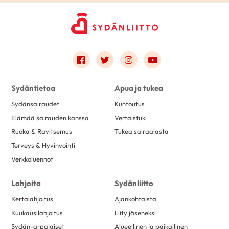
Link to facebook
Link to twitter
Link to instagram
Link to youtube
Sydäntietoa
Apua ja tukea
Sydänsairaudet
Kuntoutus
Elämää sairauden kanssa
Vertaistuki
Ruoka & Ravitsemus
Tukea sairaalasta
Terveys & Hyvinvointi
Verkkoluennot
Lahjoita
Sydänliitto
Kertalahjoitus
Ajankohtaista
Kuukausilahjoitus
Liity jäseneksi
Sydän-arpajaiset
Alueellinen ja paikallinen