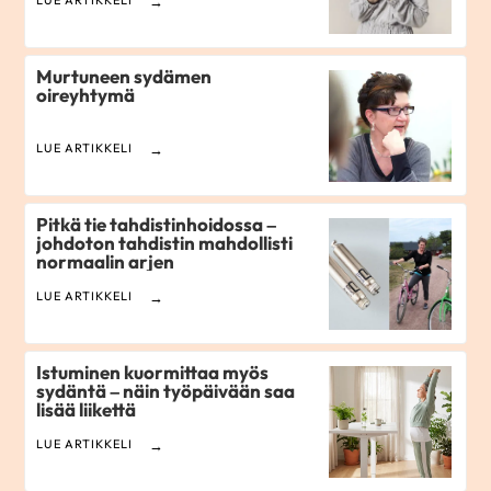
LUE ARTIKKELI
Murtuneen sydämen
oireyhtymä
LUE ARTIKKELI
Pitkä tie tahdistinhoidossa –
johdoton tahdistin mahdollisti
normaalin arjen
LUE ARTIKKELI
Istuminen kuormittaa myös
sydäntä – näin työpäivään saa
lisää liikettä
LUE ARTIKKELI