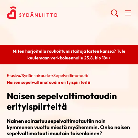
Miten harjoitella rauhoittumistaitoja lasten kanssa? Tule
kuulemaan
verkkoluennolle 25.8. klo 18
>>
Etusivu
/
Sydänsairaudet
/
Sepelvaltimotauti
/
Naisen sepelvaltimotaudin erityispiirteitä
Naisen sepelvaltimotaudin
erityispiirteitä
Nainen sairastuu sepelvaltimotautiin noin
kymmenen vuotta miestä myöhemmin. Onko naisen
sepelvaltimotauti muutoin toisenlainen?