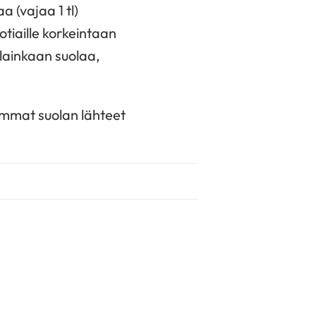
a (vajaa 1 tl)
otiaille korkeintaan
 lainkaan suolaa,
rimmat suolan lähteet