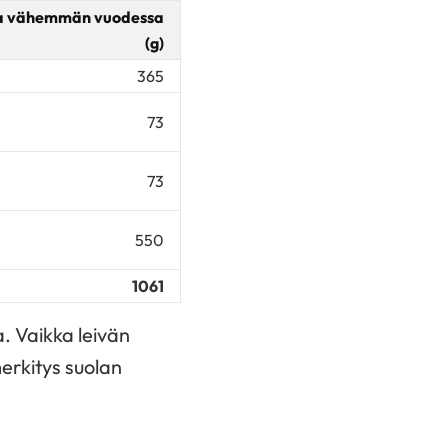
a vähemmän vuodessa
(g)
365
73
73
550
1061
. Vaikka leivän
merkitys suolan