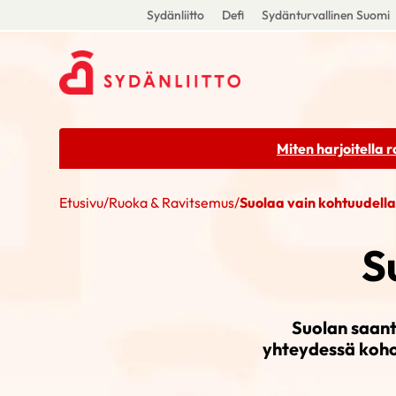
Sydänliitto
Defi
Sydänturvallinen Suomi
Miten harjoitella 
Etusivu
/
Ruoka & Ravitsemus
/
Suolaa vain kohtuudell
S
Suolan saant
yhteydessä koho