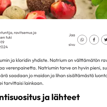
ntuntija, ravitsemus ja
Jaa
en tuki
Jaa Whatsapp
Jaa Fa
019
sivu
.2024
iumin ja kloridin yhdiste. Natrium on välttämätön ra
a verenpainetta. Natriumin tarve on hyvin pieni, suo
 saadaan jo maidon ja lihan sisältämästä luontai
ei tarvittaisi lainkaan.
tisuositus ja lähteet