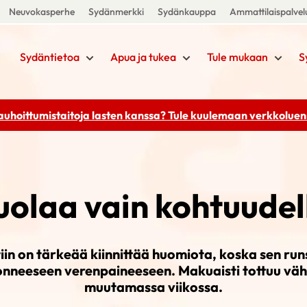
Neuvokasperhe
Sydänmerkki
Sydänkauppa
Ammattilaispalvel
Sydäntietoa
Apua ja tukea
Tule mukaan
S
rauhoittumistaitoja lasten kanssa? Tule kuulemaan
verkkoluenn
a
uolaa vain kohtuudel
iin on tärkeää kiinnittää huomiota, koska sen run
nneeseen verenpaineeseen. Makuaisti tottuu v
muutamassa viikossa.