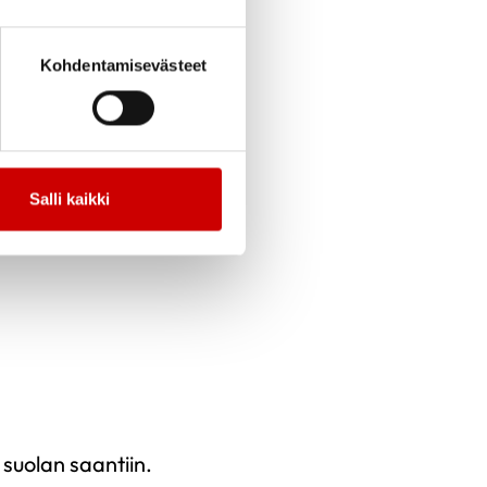
Kohdentamisevästeet
Salli kaikki
suolan saantiin.