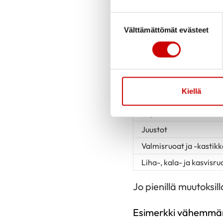
(Sydänmerkki)
Suostumuksen valinta
Välttämättömät evästeet
Elintarvike
Leivät
Näkkileivät ja korput
Murot ja myslit
Kiellä
Leikkele- ja ruokamak
Täyslihaleikkeleet
Juustot
Valmisruoat ja -kastik
Liha-, kala- ja kasvisru
Jo pienillä muutoksi
Esimerkki vähemmän s