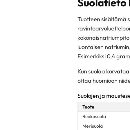
Suolatieto
Tuotteen sisältämä 
ravintoarvoluetteloon
kokonaisnatriumpitoi
luontaisen natriumin
Esimerkiksi 0,4 gra
Kun suolaa korvataan
ottaa huomioon niiden
Suolojen ja maustese
Tuote
Ruokasuola
Merisuola