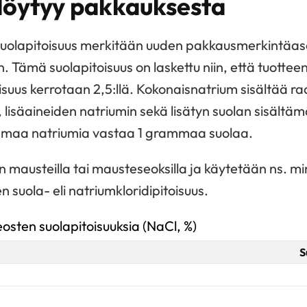
 löytyy pakkauksesta
suolapitoisuus merkitään uuden pakkausmerkintäa
. Tämä suolapitoisuus on laskettu niin, että tuottee
suus kerrotaan 2,5:llä. Kokonaisnatrium sisältää r
, lisäaineiden natriumin sekä lisätyn suolan sisältä
mmaa natriumia vastaa 1 grammaa suolaa.
 mausteilla tai mausteseoksilla ja käytetään ns. mi
 suola- eli natriumkloridipitoisuus.
osten suolapitoisuuksia (NaCl, %)
S