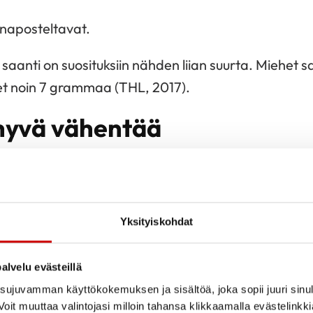
 naposteltavat.
saanti on suosituksiin nähden liian suurta. Miehet 
t noin 7 grammaa (THL, 2017).
hyvä vähentää
ähentää
valitsemalla vähäsuolaisia tuotteita ja käy
n ruoanvalmistuksessa. Tehokkainta on valita leip
uaisti tottuu vähäsuolaisempaan ruokaan muutamas
Yksityiskohdat
löytämään vähemmän suolaa sisältävät tuotteet. S
alvelu evästeillä
koima erilaisia ruokaohjeita, joissa suolan määrä on
ujuvamman käyttökokemuksen ja sisältöä, joka sopii juuri sinul
ältävien elintarvikkeiden suolamäärät
oit muuttaa valintojasi milloin tahansa klikkaamalla evästelinkk