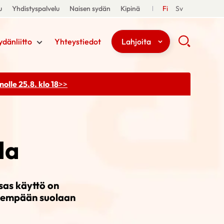
u
Yhdistyspalvelu
Naisen sydän
Kipinä
Fi
Sv
ydänliitto
Yhteystiedot
Lahjoita
olle 25.8. klo 18
>>
la
sas käyttö on
ähempään suolaan