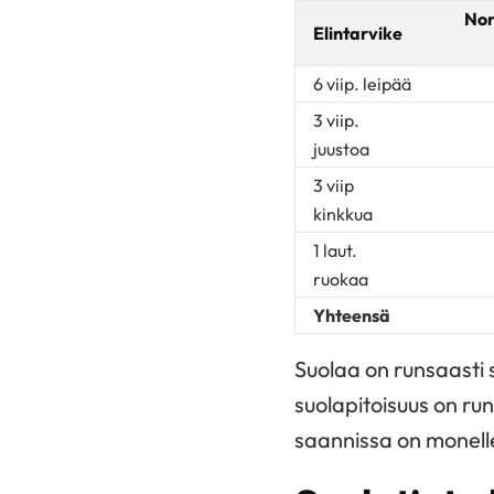
Nor
Elintarvike
6 viip. leipää
3 viip.
juustoa
3 viip
kinkkua
1 laut.
ruokaa
Yhteensä
Suolaa on runsaasti 
suolapitoisuus on run
saannissa on monelle