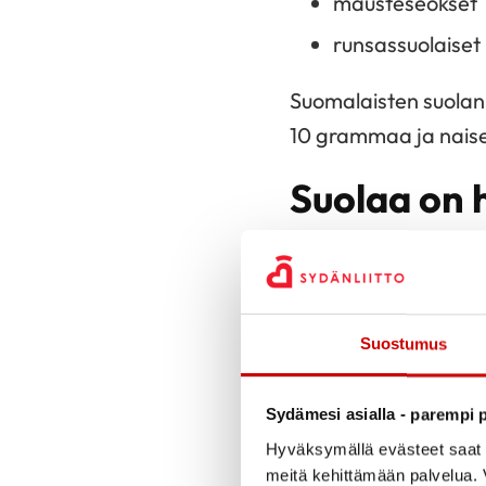
mausteseokset
runsassuolaiset
Suomalaisten suolan 
10 grammaa ja naise
Suolaa on 
Suolan saantia voi
v
mahdollisimman vähä
vähäsuolaisina. Mak
Suostumus
Sydänmerkki
auttaa 
Sydämesi asialla - parempi p
on myös kattava vali
Hyväksymällä evästeet saat s
Vähemmän suolaa sis
meitä kehittämään palvelua. V