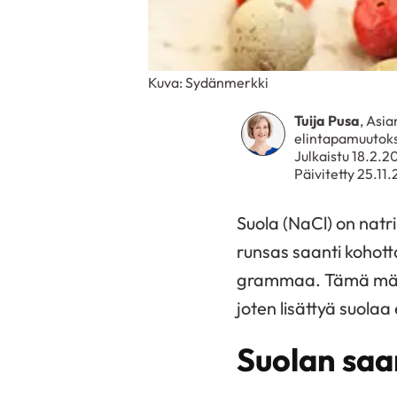
Kuva: Sydänmerkki
Tuija Pusa
, Asia
elintapamuutoks
Julkaistu 18.2.2
Päivitetty 25.11
Suola (NaCl) on natr
runsas saanti kohotta
grammaa. Tämä määrä
joten lisättyä suolaa 
Suolan saan