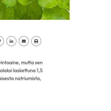
cebook
Jaa Twitter
Jaa Linkedin
Jaa Email
Jaa Print
vintoaine, mutta sen
laksi laskettuna 1,5
sesta natriumista,