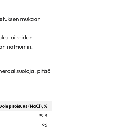
setuksen mukaan
n
aaka-aineiden
män natriumin.
neraalisuoloja, pitää
uolapitoisuus (NaCl), %
99,8
96