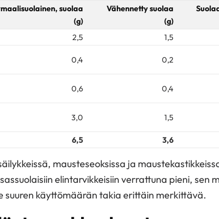
maalisuolainen, suolaa
Vähennetty suolaa
Suola
(g)
(g)
2,5
1,5
0,4
0,2
0,6
0,4
3,0
1,5
6,5
3,6
säilykkeissä, mausteseoksissa ja maustekastikkeissa
sassuolaisiin elintarvikkeisiin verrattuna pieni, sen 
 suuren käyttömäärän takia erittäin merkittävä.