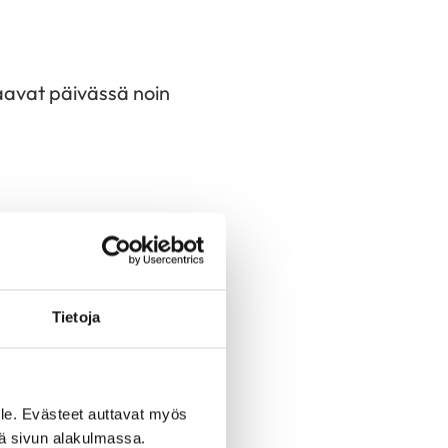
saavat päivässä noin
ttämällä suolaa
ä ja pääruoat
sa viikossa.
Tietoja
ydänmerkki-sivuilla
 kohtuullinen.
le. Evästeet auttavat myös
iä sivun alakulmassa.