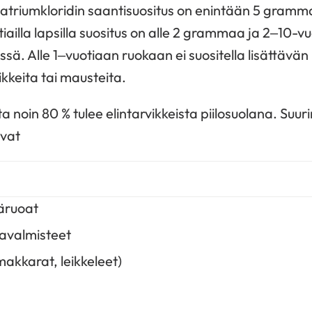
 natriumkloridin saantisuositus on enintään 5 gramma
iailla lapsilla suositus on alle 2 grammaa ja 2–10-vu
. Alle 1–vuotiaan ruokaan ei suositella lisättävän
ikkeita tai mausteita.
ta noin 80 % tulee elintarvikkeista piilosuolana. Suu
vat
äruoat
ljavalmisteet
makkarat, leikkeleet)