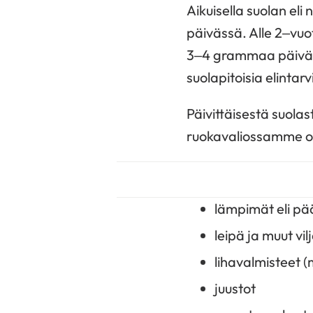
Aikuisella suolan eli
päivässä. Alle 2–vuot
3–4 grammaa päivässä
suolapitoisia elintarv
Päivittäisestä suolas
ruokavaliossamme o
lämpimät eli pä
leipä ja muut vi
lihavalmisteet (
juustot