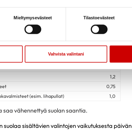
Mieltymysevästeet
Tilastoevästeet
suolaa enintään (%)
0,9
1,2
1,0
Vahvista valintani
karat
1,5
1,9
1,2
keet
0,75
okavalmisteet (esim. lihapullat)
1,0
lla saa vähennettyä suolan saantia.
uolaa sisältävien valintojen vaikutuksesta päivän 