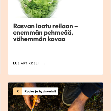
Rasvan laatu reilaan –
enemmän pehmeää,
vähemmän kovaa
LUE ARTIKKELI
R
Ruoka ja hyvinvointi