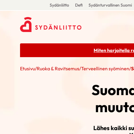
Sydänliitto
Defi
Sydänturvallinen Suomi
Miten harjoitella 
Etusivu
/
Ruoka & Ravitsemus
/
Terveellinen syöminen
/
S
Suoma
muuto
Lähes kaikki s