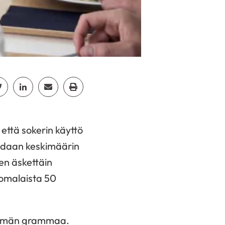
cebook
Jaa Twitter
Jaa Linkedin
Jaa Email
Jaa Print
että sokerin käyttö
adaan keskimäärin
sen äskettäin
uomalaista 50
tsemän grammaa.