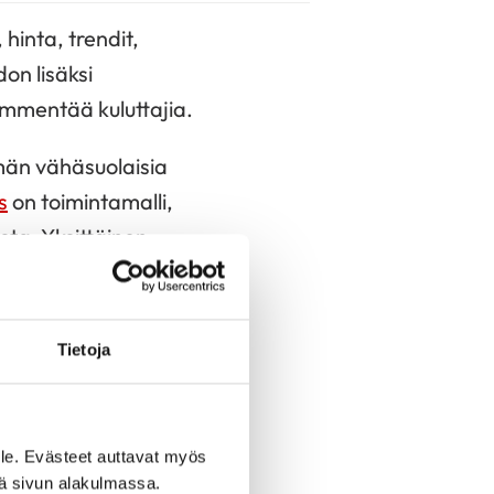
hinta, trendit,
on lisäksi
ämmentää kuluttajia.
män vähäsuolaisia
s
on toimintamalli,
ta. Yksittäinen
alla enemmän
maitovalmisteita
a ja hedelmiä kuuluu
Tietoja
sannoksen lisääminen
le. Evästeet auttavat myös
merkki, joka yhdellä
iä sivun alakulmassa.