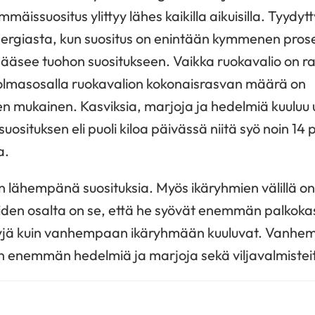
issuositus ylittyy lähes kaikilla aikuisilla. Tyydyt
nergiasta, kun suositus on enintään kymmenen prose
a pääsee tuohon suositukseen. Vaikka ruokavalio on 
olmasosalla ruokavalion kokonaisrasvan määrä on
n mukainen. Kasviksia, marjoja ja hedelmiä kuuluu
uosituksen eli puoli kiloa päivässä niitä syö noin 14 
a.
n lähempänä suosituksia. Myös ikäryhmien välillä on
iden osalta on se, että he syövät enemmän palkoka
jyjä kuin vanhempaan ikäryhmään kuuluvat. Vanhe
n enemmän hedelmiä ja marjoja sekä viljavalmistei