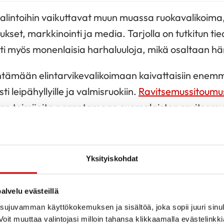
valintoihin vaikuttavat muun muassa ruokavalikoima, 
set, markkinointi ja media. Tarjolla on tutkitun tied
ti myös monenlaisia harhaluuloja, mikä osaltaan h
ämään elintarvikevalikoimaan kaivattaisiin enem
ti leipähyllyille ja valmisruokiin.
Ravitsemussitoumu
lan toimijoita parantamaan suomalaisten ravitsemus
kuttaa omaan ja perheensä ravitsemukseen suosim
eitä voin ja kasviöljyseosten sijaan ja rasvattomia 
ydyttyneen rasvan saannin vähentämiseksi. Kasviksi
Yksityiskohdat
äiseen ruokavalioon, joten esimerkiksi yhden kasvi
en terveellisempään suuntaan.
alvelu evästeillä
ujuvamman käyttökokemuksen ja sisältöä, joka sopii juuri sinul
 ruokavalintojen tueksi ruokapakkauksissa on Sydän
oit muuttaa valintojasi milloin tahansa klikkaamalla evästelinkk