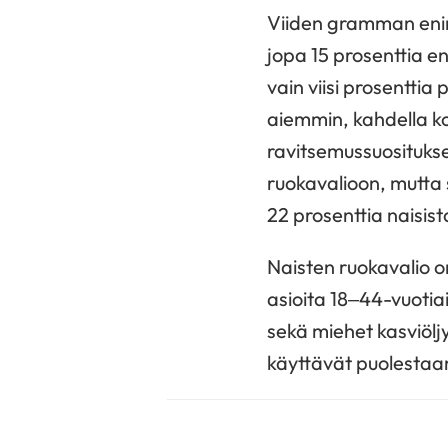
Viiden gramman enimmä
jopa 15 prosenttia e
vain viisi prosentti
aiemmin, kahdella k
ravitsemussuositukse
ruokavalioon, mutta s
22 prosenttia naisist
Naisten ruokavalio o
asioita 18‒44-vuotia
sekä miehet kasviöl
käyttävät puolestaa