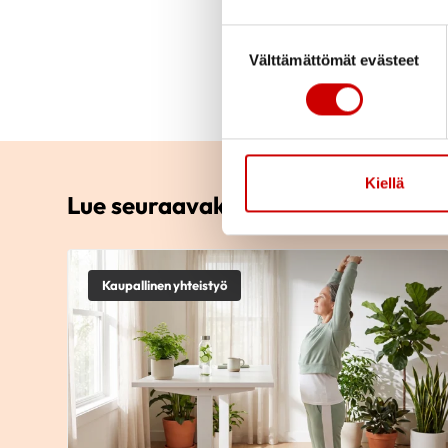
silmäyksellä kertoo h
Suostumuksen valinta
Sydänmerkki-aterian
Välttämättömät evästeet
kehittämiseksi löyty
Kiellä
Lue seuraavaksi
Kaupallinen yhteistyö