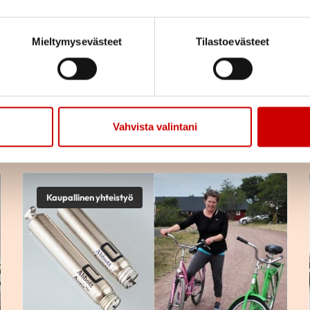
yvästä valinnasta. Osassa henkilöstöravintoloitakin 
. Arkisten valintojen helpottamiseksi ja oman ruo
Mieltymysevästeet
Tilastoevästeet
y onneksi
monenlaisia keinoja kokeiltavaksi
.
Vahvista valintani
Kaupallinen yhteistyö