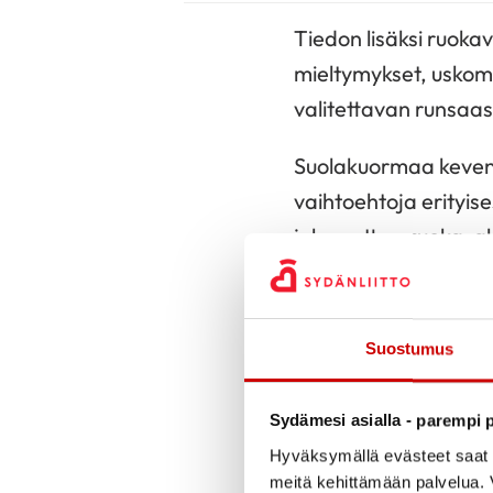
Tiedon lisäksi ruoka
mieltymykset, uskomuk
valitettavan runsaas
Suolakuormaa kevent
vaihtoehtoja erityises
joka auttaa ruoka-a
kansalainen voi vai
pehmeitä rasvalevitt
rasvaisten sijaan ty
Suostumus
jo useimpien päivitt
veisi jo ison askele
Sydämesi asialla - parempi p
Hyväksymällä evästeet saat s
Terveyttä edistävien
meitä kehittämään palvelua. V