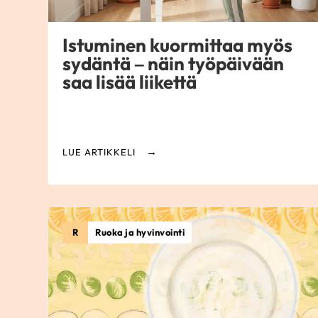
Istuminen kuormittaa myös
sydäntä – näin työpäivään
saa lisää liikettä
LUE ARTIKKELI
R
Ruoka ja hyvinvointi