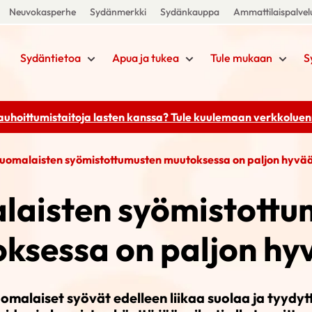
Neuvokasperhe
Sydänmerkki
Sydänkauppa
Ammattilaispalvel
Sydäntietoa
Apua ja tukea
Tule mukaan
S
rauhoittumistaitoja lasten kanssa? Tule kuulemaan
verkkoluenn
uomalaisten syömistottumusten muutoksessa on paljon hyvä
laisten syömistottu
ksessa on paljon hy
uomalaiset syövät edelleen liikaa suolaa ja tyydyt