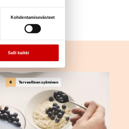
voi valita
kaympäristön
Kohdentamisevästeet
Salli kaikki
R
Terveellinen syöminen