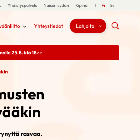
u
Yhdistyspalvelu
Naisen sydän
Kipinä
Fi
Sv
ydänliitto
Yhteystiedot
Lahjoita
olle 25.8. klo 18
>>
äkin
musten
vääkin
tynyttä rasvaa.