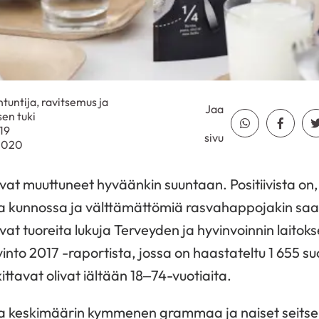
ntuntija, ravitsemus ja
Jaa
en tuki
Jaa Whatsapp
Jaa Fa
019
sivu
.2020
at muuttuneet hyväänkin suuntaan. Positiivista on, 
la kunnossa ja välttämättömiä rasvahappojakin sa
 ovat tuoreita lukuja Terveyden ja hyvinvoinnin laitok
into 2017 -raportista, jossa on haastateltu 1 655 s
ttavat olivat iältään 18–74-vuotiaita.
aa keskimäärin kymmenen grammaa ja naiset sei