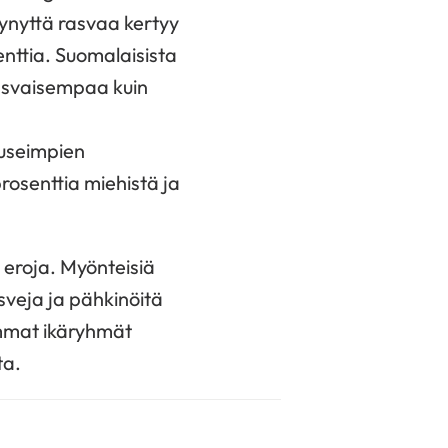
tynyttä rasvaa kertyy
nttia. Suomalaisista
rasvaisempaa kuin
 useimpien
prosenttia miehistä ja
 eroja. Myönteisiä
sveja ja pähkinöitä
mmat ikäryhmät
ta.