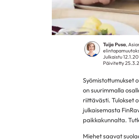
Tuija Pusa
, Asia
elintapamuutoks
Julkaistu 12.1.2
Päivitetty 25.3
Syömistottumukset ov
on suurimmalla osal
riittävästi. Tulokset
julkaisemasta FinRav
paikkakunnalta. Tutki
Miehet saavat suol