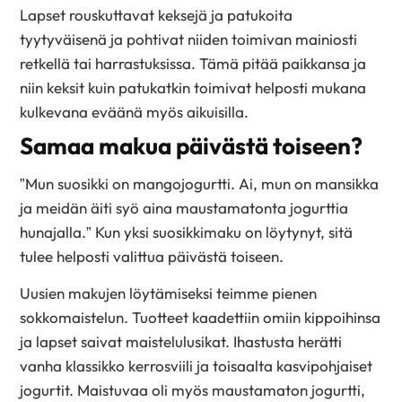
Lapset rouskuttavat keksejä ja patukoita
tyytyväisenä ja pohtivat niiden toimivan mainiosti
retkellä tai harrastuksissa. Tämä pitää paikkansa ja
niin keksit kuin patukatkin toimivat helposti mukana
kulkevana eväänä myös aikuisilla.
Samaa makua päivästä toiseen?
”Mun suosikki on mangojogurtti. Ai, mun on mansikka
ja meidän äiti syö aina maustamatonta jogurttia
hunajalla.” Kun yksi suosikkimaku on löytynyt, sitä
tulee helposti valittua päivästä toiseen.
Uusien makujen löytämiseksi teimme pienen
sokkomaistelun. Tuotteet kaadettiin omiin kippoihinsa
ja lapset saivat maistelulusikat. Ihastusta herätti
vanha klassikko kerrosviili ja toisaalta kasvipohjaiset
jogurtit. Maistuvaa oli myös maustamaton jogurtti,