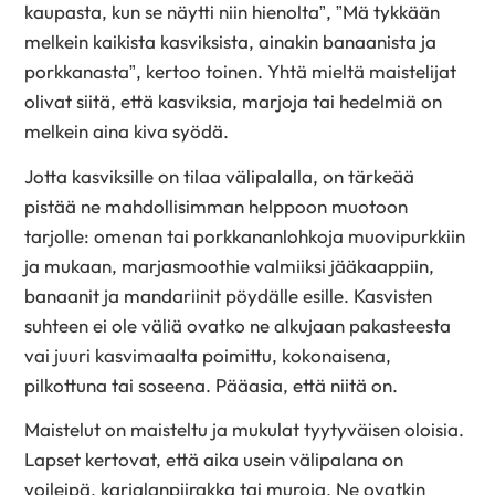
kaupasta, kun se näytti niin hienolta”, ”Mä tykkään
melkein kaikista kasviksista, ainakin banaanista ja
porkkanasta”, kertoo toinen. Yhtä mieltä maistelijat
olivat siitä, että kasviksia, marjoja tai hedelmiä on
melkein aina kiva syödä.
Jotta kasviksille on tilaa välipalalla, on tärkeää
pistää ne mahdollisimman helppoon muotoon
tarjolle: omenan tai porkkananlohkoja muovipurkkiin
ja mukaan, marjasmoothie valmiiksi jääkaappiin,
banaanit ja mandariinit pöydälle esille. Kasvisten
suhteen ei ole väliä ovatko ne alkujaan pakasteesta
vai juuri kasvimaalta poimittu, kokonaisena,
pilkottuna tai soseena. Pääasia, että niitä on.
Maistelut on maisteltu ja mukulat tyytyväisen oloisia.
Lapset kertovat, että aika usein välipalana on
voileipä, karjalanpiirakka tai muroja. Ne ovatkin