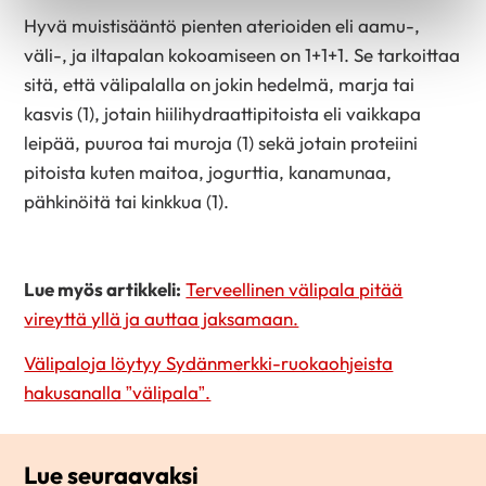
Hyvä muistisääntö pienten aterioiden eli aamu-,
väli-, ja iltapalan kokoamiseen on 1+1+1. Se tarkoittaa
sitä, että välipalalla on jokin hedelmä, marja tai
kasvis (1), jotain hiilihydraattipitoista eli vaikkapa
leipää, puuroa tai muroja (1) sekä jotain proteiini
pitoista kuten maitoa, jogurttia, kanamunaa,
pähkinöitä tai kinkkua (1).
Lue myös artikkeli:
Terveellinen välipala pitää
vireyttä yllä ja auttaa jaksamaan.
Välipaloja löytyy Sydänmerkki-ruokaohjeista
hakusanalla ”välipala”.
Lue seuraavaksi