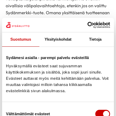
oivallisia välipalavaihtoehtoja, etenkin jos on valittu
Sydänmerkki-tuote. Omana yksittäisenä tuotteenaan
myös pähkinät olivat lasten mieleen. Pähkinöiden
maku on pehmeä ja lisäksi maustamattomissa
pähkinöissä on erinomainen ravintosisältö.
Suostumus
Yksityiskohdat
Tietoja
”Yksi mun paras välipala tästä kyllä puuttui?” Mikäs
se mahtaakaan olla, maistelu
valikoima oli kuitenkin
Sydämesi asialla - parempi palvelu evästeillä
varsin laaja?
Hyväksymällä evästeet saat sujuvamman
”Papan kanssa syödään aina välipalalla jäätelöä,
käyttökokemuksen ja sisältöä, joka sopii juuri sinulle.
olisko sitä?”
Evästeet auttavat myös meitä kehittämään palvelua. Voit
muuttaa valintojasi milloin tahansa klikkaamalla
evästelinkkiä sivun alakulmassa.
Suostumuksen valinta
Välttämättömät evästeet