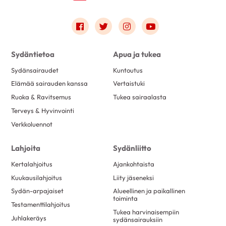
Link to facebook
Link to twitter
Link to instagram
Link to youtube
Sydäntietoa
Apua ja tukea
Sydänsairaudet
Kuntoutus
Elämää sairauden kanssa
Vertaistuki
Ruoka & Ravitsemus
Tukea sairaalasta
Terveys & Hyvinvointi
Verkkoluennot
Lahjoita
Sydänliitto
Kertalahjoitus
Ajankohtaista
Kuukausilahjoitus
Liity jäseneksi
Sydän-arpajaiset
Alueellinen ja paikallinen
toiminta
Testamenttilahjoitus
Tukea harvinaisempiin
Juhlakeräys
sydänsairauksiin