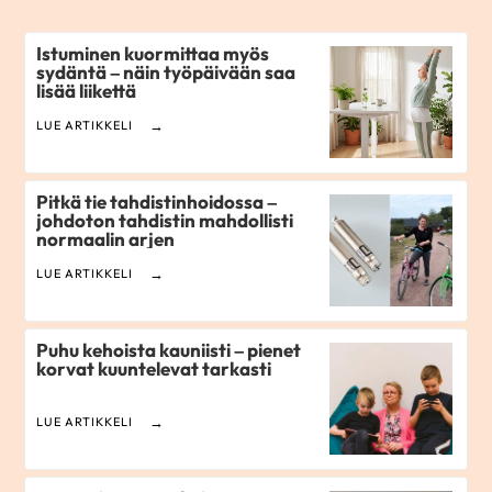
Istuminen kuormittaa myös
sydäntä – näin työpäivään saa
lisää liikettä
LUE ARTIKKELI
Pitkä tie tahdistinhoidossa –
johdoton tahdistin mahdollisti
normaalin arjen
LUE ARTIKKELI
Puhu kehoista kauniisti – pienet
korvat kuuntelevat tarkasti
LUE ARTIKKELI