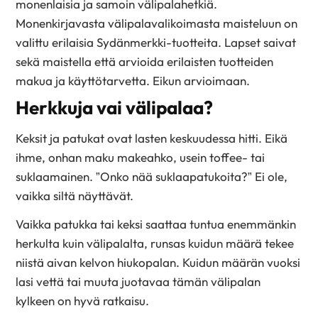
monenlaisia ja samoin välipalahetkiä.
Monenkirjavasta välipalavalikoimasta maisteluun on
valittu erilaisia Sydänmerkki-tuotteita. Lapset saivat
sekä maistella että arvioida erilaisten tuotteiden
makua ja käyttötarvetta. Eikun arvioimaan.
Herkkuja vai välipalaa?
Keksit ja patukat ovat lasten keskuudessa hitti. Eikä
ihme, onhan maku makeahko, usein toffee- tai
suklaamainen. ”Onko nää suklaapatukoita?” Ei ole,
vaikka siltä näyttävät.
Vaikka patukka tai keksi saattaa tuntua enemmänkin
herkulta kuin välipalalta, runsas kuidun määrä tekee
niistä aivan kelvon hiukopalan. Kuidun määrän vuoksi
lasi vettä tai muuta juotavaa tämän välipalan
kylkeen on hyvä ratkaisu.