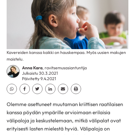
Kavereiden kanssa kaikki on hauskempaa. Myös uusien makujen
maistelu.
Anna Kara
, ravitsemusasiantuntija
Julkaistu 30.3.2021
Päivitetty 9.4.2021
Jaa Whatsapp
Jaa Facebook
Jaa Twitter
Jaa Linkedin
Jaa Email
Jaa Print
Olemme asettuneet muutaman kriittisen raatilaisen
kanssa pöydän ympärille arvioimaan erilaisia
välipaloja ja keskustelemaan, mitkä välipalat ovat
erityisesti lasten mielestä hyviä. Välipaloja on