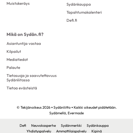
Muistokeräys
Sydänkauppa
Tapahtumakalenteri
Defi.fi
Mikä on Sydän.fi?
Asiantuntija vastaa
Kilpailut
Mediatiedot
Palaute
Tietosuoja ja saavutettavuus
Sydänliitossa
Tietoa evästeistä
© Tekijänoikeus 2026 • Sydänliitto • Kaikki oikeudet pidätetään.
Sydämellä,
Evermade
Defi
Neuvokasperhe
Sydänmerkki
Sydänkauppa
Yhdistyspalvelu
Ammattilaispalvelu
Kipinä