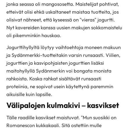
jonka seassa oli mangososetta. Maistelijat pohtivat,
etteivät olisi ehkä uskaltaneet maistaa tuotteita, jos
olisivat nähneet, että kyseessä on ”vieras” jogurtti.
Nyt kavereiden kanssa uusien makujen sokkomaistelu
oli pikemminkin hauskaa.
Jogurttihyllyltä löytyy vaihtoehtoja moneen makuun
ja Sydänmerkki-tuotteitakin varsin runsaasti. Viilien,
jogurttien ja kasvipohjaisten jogurttien lisäksi
maitohyllyllä Sydänmerkin voi bongata monista
rahkoista. Koska rahkat sisältävät runsaasti
proteiinia, ne sopivat usein käytettynä paremmin
aikuisille kuin lapsille.
Välipalojen kulmakivi – kasvikset
Tälle raadille kasvikset maistuvat. ”Mun suosikki on
Romanescon kukkakaali. Sitä ostettiin mulle