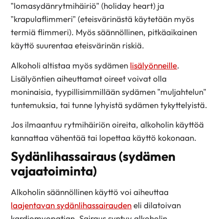
”lomasydänrytmihäiriö” (holiday heart) ja
”krapulaflimmeri” (eteisvärinästä käytetään myös
termiä flimmeri). Myös säännöllinen, pitkäaikainen
käyttö suurentaa eteisvärinän riskiä.
Alkoholi altistaa myös sydämen
lisälyönneille
.
Lisälyöntien aiheuttamat oireet voivat olla
moninaisia, tyypillisimmillään sydämen ”muljahtelun”
tuntemuksia, tai tunne lyhyistä sydämen tykyttelyistä.
Jos ilmaantuu rytmihäiriön oireita, alkoholin käyttöä
kannattaa vähentää tai lopettaa käyttö kokonaan.
Sydänlihassairaus (sydämen
vajaatoiminta)
Alkoholin säännöllinen käyttö voi aiheuttaa
laajentavan sydänlihassairauden
eli dilatoivan
kardiomyopatian. Sairaus syntyy alkoholin