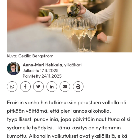
Kuva: Cecilia Bergström
Anna-Mari Hekkala
, ylilääkäri
Julkaistu 17.3.2025
Päivitetty 24.11.2025
Jaa Whatsapp
Jaa Facebook
Jaa Twitter
Jaa Linkedin
Jaa Email
Jaa Print
Eräisiin vanhoihin tutkimuksiin perustuen vallalla oli
pitkään väittämä, että pieni annos alkoholia,
tyypillisesti punaviiniä, jopa päivittäin nautittuna olisi
sydämelle hyödyksi. Tämä käsitys on nyttemmin
kumottu. Alkoholin vaikutukset ovat yksilöllisiä, eikä