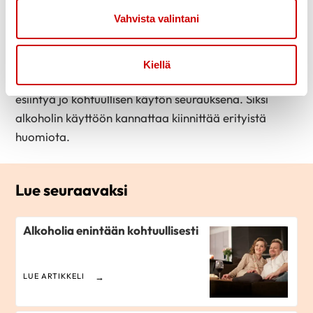
Vahvista valintani
Sydänlihassairauden riski on suurempi, sillä sairaus
voi kehittyä naisella lyhytaikaisemman ja
annoslukumäärien perusteella pienemmän
Kiellä
alkoholimäärän seurauksena. Rytmihäiriöitä saattaa
esiintyä jo kohtuullisen käytön seurauksena. Siksi
alkoholin käyttöön kannattaa kiinnittää erityistä
huomiota.
Lue seuraavaksi
Alkoholia enintään kohtuullisesti
LUE ARTIKKELI