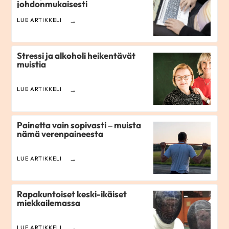
johdonmukaisesti
LUE ARTIKKELI
Stressi ja alkoholi heikentävät
muistia
LUE ARTIKKELI
Painetta vain sopivasti – muista
nämä verenpaineesta
LUE ARTIKKELI
Rapakuntoiset keski-ikäiset
miekkailemassa
LUE ARTIKKELI