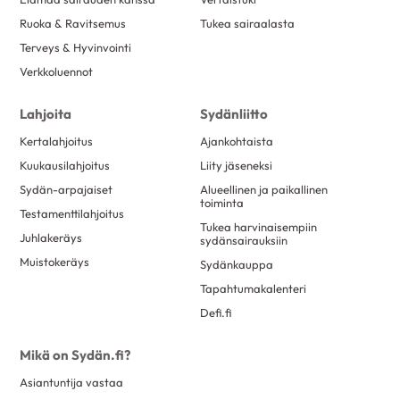
Ruoka & Ravitsemus
Tukea sairaalasta
Terveys & Hyvinvointi
Verkkoluennot
Lahjoita
Sydänliitto
Kertalahjoitus
Ajankohtaista
Kuukausilahjoitus
Liity jäseneksi
Sydän-arpajaiset
Alueellinen ja paikallinen
toiminta
Testamenttilahjoitus
Tukea harvinaisempiin
Juhlakeräys
sydänsairauksiin
Muistokeräys
Sydänkauppa
Tapahtumakalenteri
Defi.fi
Mikä on Sydän.fi?
Asiantuntija vastaa