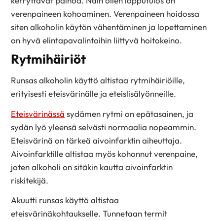
kerryttävät painoa. Näin ollen lopputulos on
verenpaineen kohoaminen. Verenpaineen hoidossa
siten alkoholin käytön vähentäminen ja lopettaminen
on hyvä elintapavalintoihin liittyvä hoitokeino.
Rytmihäiriöt
Runsas alkoholin käyttö altistaa rytmihäiriöille,
erityisesti eteisvärinälle ja eteislisälyönneille.
Eteisvärinässä
sydämen rytmi on epätasainen, ja
sydän lyö yleensä selvästi normaalia nopeammin.
Eteisvärinä on tärkeä aivoinfarktin aiheuttaja.
Aivoinfarktille altistaa myös kohonnut verenpaine,
joten alkoholi on sitäkin kautta aivoinfarktin
riskitekijä.
Akuutti runsas käyttö altistaa
eteisvärinäkohtaukselle. Tunnetaan termit