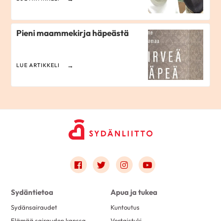
Pieni maammekirja häpeästä
LUE ARTIKKELI
Link to facebook
Link to twitter
Link to instagram
Link to youtube
Sydäntietoa
Apua ja tukea
Sydänsairaudet
Kuntoutus
Elämää sairauden kanssa
Vertaistuki