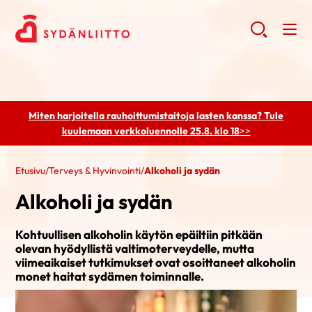
Miten harjoitella rauhoittumistaitoja lasten kanssa? Tule
kuulemaan
verkkoluennolle 25.8. klo 18
>>
Etusivu
/
Terveys & Hyvinvointi
/
Alkoholi ja sydän
Alkoholi ja sydän
Kohtuullisen alkoholin käytön epäiltiin pitkään
olevan hyödyllistä valtimoterveydelle, mutta
viimeaikaiset tutkimukset ovat osoittaneet alkoholin
monet haitat sydämen toiminnalle.