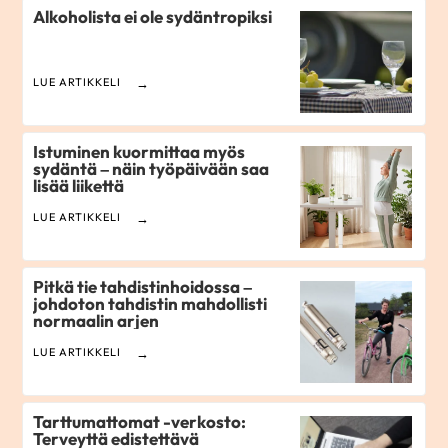
Alkoholista ei ole sydäntropiksi
LUE ARTIKKELI
Istuminen kuormittaa myös
sydäntä – näin työpäivään saa
lisää liikettä
LUE ARTIKKELI
Pitkä tie tahdistinhoidossa –
johdoton tahdistin mahdollisti
normaalin arjen
LUE ARTIKKELI
Tarttumattomat -verkosto:
Terveyttä edistettävä