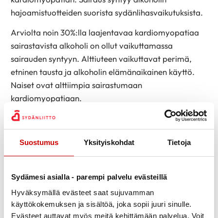
hajoamistuotteiden suorista sydänlihasvaikutuksista.
Arviolta noin 30%:lla laajentavaa kardiomyopatiaa
sairastavista alkoholi on ollut vaikuttamassa
sairauden syntyyn. Alttiuteen vaikuttavat perimä,
etninen tausta ja alkoholin elämänaikainen käyttö.
Naiset ovat alttiimpia sairastumaan
kardiomyopatiaan.
Kardiomyopatiassa sydämen pumppaustoiminta
heikkenee. Kehittyy
sydämen vajaatoiminta
.
Suostumus
Yksityiskohdat
Tietoja
Sydämen vajaatoiminnan tyypillisiä oireita ovat
rasitusuupuminen ja hengenahdistus.
Sepelvaltimotauti
Sydämesi asialla - parempi palvelu evästeillä
Hyväksymällä evästeet saat sujuvamman
Viinien, erityisesti punaviinien sisältämillä
käyttökokemuksen ja sisältöä, joka sopii juuri sinulle.
fenoliyhdisteillä saattaa olla
Evästeet auttavat myös meitä kehittämään palvelua. Voit