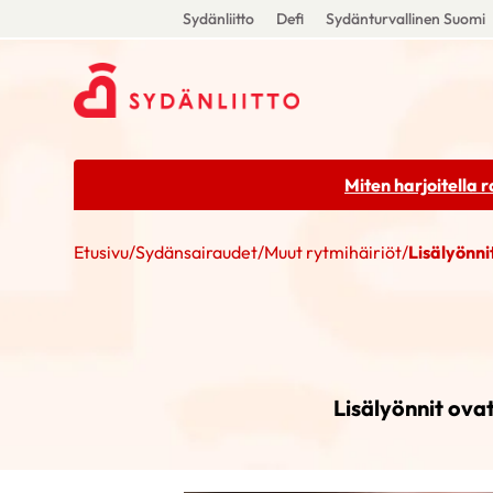
Sydänliitto
Defi
Sydänturvallinen Suomi
Miten harjoitella 
Etusivu
/
Sydänsairaudet
/
Muut rytmihäiriöt
/
Lisälyönni
Lisälyönnit ovat