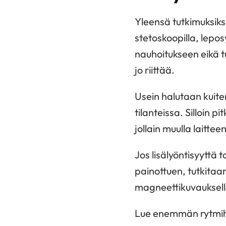
Yleensä tutkimuksiksi
stetoskoopilla, lepos
nauhoitukseen eikä 
jo riittää.
Usein halutaan kuiten
tilanteissa. Silloin 
jollain muulla laittee
Jos lisälyöntisyyttä 
painottuen, tutkitaa
magneettikuvauksell
Lue enemmän rytmihä