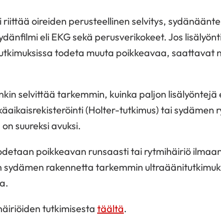
 riittää oireiden perusteellinen selvitys, sydänäänt
ydänfilmi eli EKG sekä perusverikokeet. Jos lisälyön
tutkimuksissa todeta muuta poikkeavaa, saattavat n
kin selvittää tarkemmin, kuinka paljon lisälyöntejä es
pitkäaikaisrekisteröinti (Holter-tutkimus) tai sydämen
n on suureksi avuksi.
todetaan poikkeavan runsaasti tai rytmihäiriö ilmaant
n sydämen rakennetta tarkemmin ultraäänitutkimukse
a.
iriöiden tutkimisesta
täältä
.