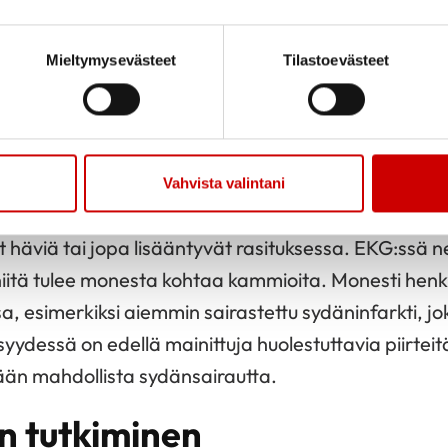
olisälyöntien tunnusmerkkinä voidaan pitää niiden
ä rasituksessa. Lisälyönnit ovat usein EKG:ssä yhden
Mieltymysevästeet
Tilastoevästeet
tä kohtaa kammioita. Hyvänlaatuisiakin lisälyöntejä
joka toinen tai joka kolmas lyönti voi olla lisälyönti. T
 kammiolisälyönnit parhaiten tuntee, on vasemmalla
ä unta odotellessa.
Vahvista valintani
 voi kuitenkin olla myös merkki sydänsairaudesta tai
ivät häviä tai jopa lisääntyvät rasituksessa. EKG:ssä
niitä tulee monesta kohtaa kammioita. Monesti henkil
, esimerkiksi aiemmin sairastettu sydäninfarkti, jok
ntisyydessä on edellä mainittuja huolestuttavia piirtei
etään mahdollista sydänsairautta.
en tutkiminen