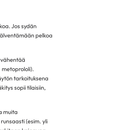
lkoa. Jos sydän
n hälventämään pelkoa
ä vähentää
, metoprololi).
käytön tarkoituksena
tys sopii tilaisiin,
a muita
runsaasti (esim. yli