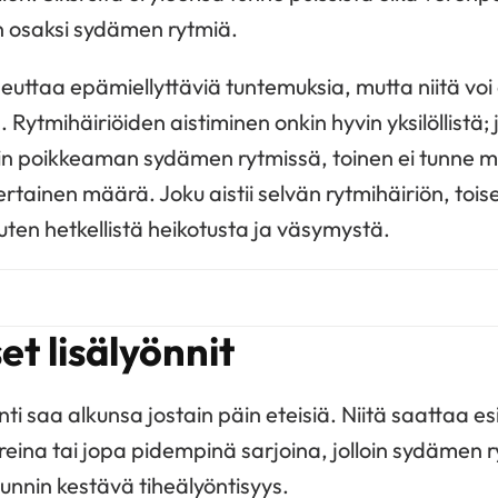
n osaksi sydämen rytmiä.
heuttaa epämiellyttäviä tuntemuksia, mutta niitä voi
ä. Rytmihäiriöiden aistiminen onkin hyvin yksilöllistä;
kin poikkeaman sydämen rytmissä, toinen ei tunne m
kertainen määrä. Joku aistii selvän rytmihäiriön, toise
en hetkellistä heikotusta ja väsymystä.
et lisälyönnit
ti saa alkunsa jostain päin eteisiä. Niitä saattaa esi
eina tai jopa pidempinä sarjoina, jolloin sydämen r
nnin kestävä tiheälyöntisyys.