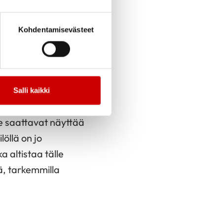
 esiintymistä
muotoisia, eli ne
Kohdentamisevästeet
 voi olla ajoin
yypillisin tilanne,
 kyljellä maatessa,
Salli kaikki
 seuraus sellaisesta.
 ne saattavat näyttää
öllä on jo
a altistaa tälle
tä, tarkemmilla