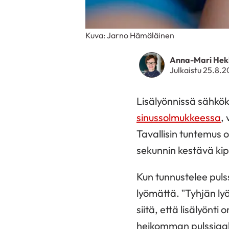
Kuva: Jarno Hämäläinen
Anna-Mari Hek
Julkaistu 25.8.
Lisälyönnissä sähkö
sinussolmukkeessa
,
Tavallisin tuntemus
sekunnin kestävä kip
Kun tunnustelee puls
lyömättä. ”Tyhjän ly
siitä, että lisälyönt
heikomman pulssiaall