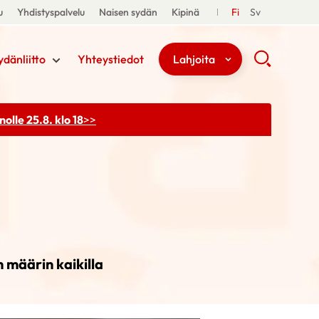
u
Yhdistyspalvelu
Naisen sydän
Kipinä
Fi
Sv
ydänliitto
Yhteystiedot
Lahjoita
olle 25.8. klo 18
>>
n määrin kaikilla