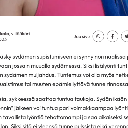
kala
, ylilääkäri
Jaa sivu
Jaa Whatsapp
Jaa Fa
2023
käsky sydämen supistumiseen ei synny normaalissa
 vaan jossain muualla sydämessä. Siksi lisälyönti tuntu
 on sydämen muljahdus. Tuntemus voi olla myös het
uaistimus tai muuten epämiellyttävä tunne rinnassa 
sia, sykkeessä saattaa tuntua taukoja. Sydän ikään
önnin” jälkeen voi tuntua pari voimakkaampaa lyönt
i on tavallista lyöntiä tehottomampi ja saa aikaiseksi 
on. Siksi sitä ei yleensä tunne pulssista eikä veren