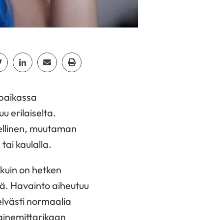
cebook
Jaa Twitter
Jaa Linkedin
Jaa Email
Jaa Print
 paikassa
u erilaiselta.
kellinen, muutaman
tai kaulalla.
 kuin on hetken
iä. Havainto aiheutuu
selvästi normaalia
painemittarikaan