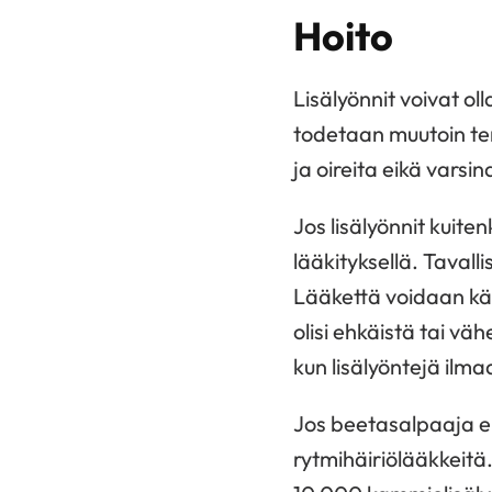
Hoito
Lisälyönnit voivat ol
todetaan muutoin ter
ja oireita eikä varsin
Jos lisälyönnit kuit
lääkityksellä. Tavalli
Lääkettä voidaan käy
olisi ehkäistä tai väh
kun lisälyöntejä ilma
Jos beetasalpaaja ei
rytmihäiriölääkkeitä.