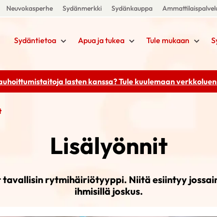
Neuvokasperhe
Sydänmerkki
Sydänkauppa
Ammattilaispalvel
Sydäntietoa
Apua ja tukea
Tule mukaan
S
rauhoittumistaitoja lasten kanssa? Tule kuulemaan
verkkoluenn
t
Lisälyönnit
 tavallisin rytmihäiriötyyppi. Niitä esiintyy jossai
ihmisillä joskus.