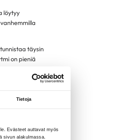
a löytyy
a, vanhemmilla
 tunnistaa täysin
tmi on pieniä
Tietoja
 kammioita. Nekin
yy tavallisesti
le. Evästeet auttavat myös
iä sivun alakulmassa.