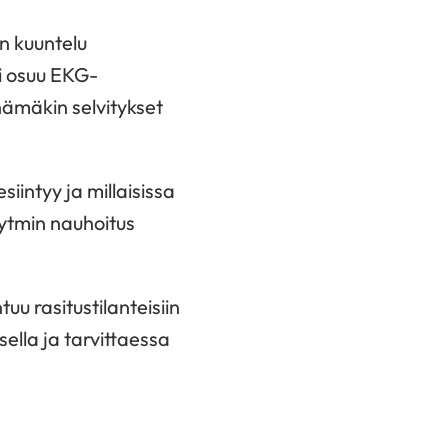
en kuuntelu
ti osuu EKG-
ämäkin selvitykset
iintyy ja millaisissa
 rytmin nauhoitus
uu rasitustilanteisiin
lla ja tarvittaessa