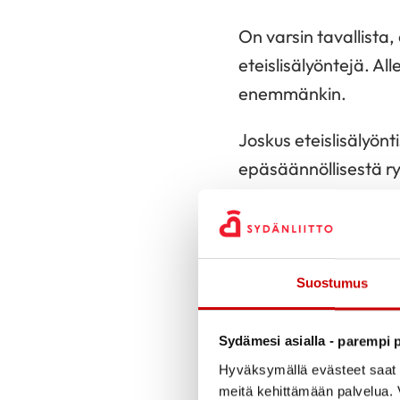
On varsin tavallista
eteislisälyöntejä. Al
enemmänkin.
Joskus eteislisälyön
epäsäännöllisestä ry
rytmiryppyjä lukuun
Kammioperä
Suostumus
Kammioperäinen lisäl
ovat pääasiassa hyvä
Sydämesi asialla - parempi p
useimpien EKG:n pitk
Hyväksymällä evästeet saat s
meitä kehittämään palvelua. V