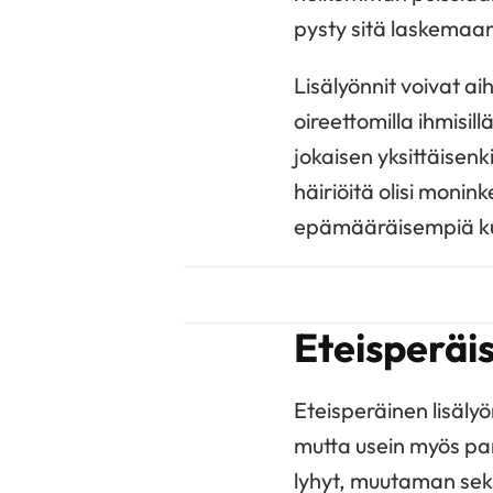
pysty sitä laskemaa
Lisälyönnit voivat ai
oireettomilla ihmisill
jokaisen yksittäisen
häiriöitä olisi monin
epämääräisempiä kut
Eteisperäis
Eteisperäinen lisälyön
mutta usein myös par
lyhyt, muutaman seku