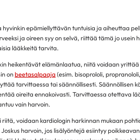
la hyvinkin epämiellyttävän tuntuisia ja aiheuttaa pe
veeksi ja oireen syy on selvä, riittää tämä jo usei
aisia lääkkeitä tarvita.
enkin heikentävät elämänlaatua, niitä voidaan yrittä
sin on
beetasalpaaja
(esim. bisoprololi, propranololi
ttää tarvittaessa tai säännöllisesti. Säännöllisen 
entää oireita ennakoivasti. Tarvittaessa otettava lääki
antuu vain harvoin.
 riitä, voidaan kardiologin harkinnan mukaan pohti
 Joskus harvoin, jos lisälyöntejä esiintyy poikkeavan 