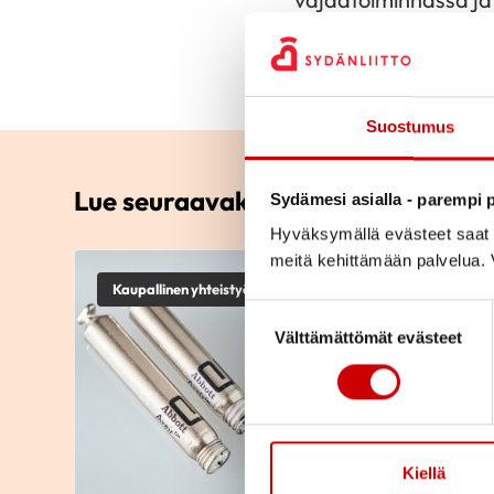
Suostumus
Lue seuraavaksi
Sydämesi asialla - parempi p
Hyväksymällä evästeet saat s
meitä kehittämään palvelua. V
Kaupallinen yhteistyö
Suostumuksen valinta
Välttämättömät evästeet
Kiellä