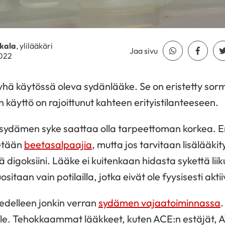
kala
, ylilääkäri
Jaa sivu
Jaa Whatsapp
Jaa Fa
2022
 yhä käytössä oleva sydänlääke. Se on eristetty sor
 käyttö on rajoittunut kahteen erityistilanteeseen.
sydämen syke saattaa olla tarpeettoman korkea. Ens
etään
beetasalpaajia
, mutta jos tarvitaan lisälääki
ä digoksiini. Lääke ei kuitenkaan hidasta sykettä li
sitaan vain potilailla, jotka eivät ole fyysisesti aktii
edelleen jonkin verran
sydämen vajaatoiminnassa
.
ole. Tehokkaammat lääkkeet, kuten ACE:n estäjät, A