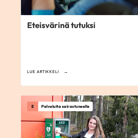
Eteisvärinä tutuksi
LUE ARTIKKELI
E
Palveluita sairastuneelle