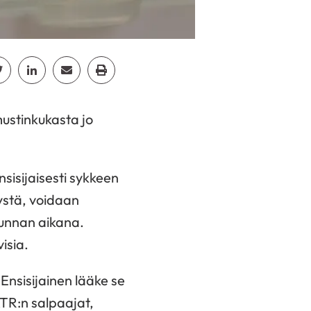
cebook
Jaa Twitter
Jaa Linkedin
Jaa Email
Jaa Print
mustinkukasta jo
isijaisesti sykkeen
tystä, voidaan
ikunnan aikana.
visia.
 Ensisijainen lääke se
TR:n salpaajat,