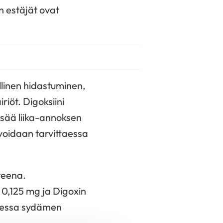
n estäjät ovat
allinen hidastuminen,
riöt. Digoksiini
isää liika-annoksen
 voidaan tarvittaessa
teena.
 0,125 mg ja Digoxin
isessa sydämen