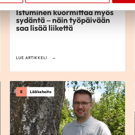
Istuminen kuormittaa myös
sydäntä – näin työpäivään
saa lisää liikettä
LUE ARTIKKELI
E
Lääkehoito