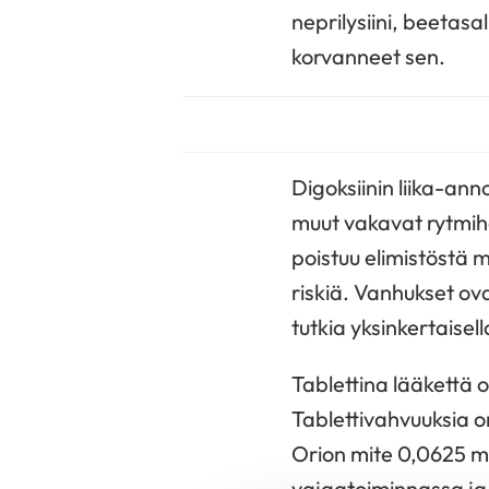
neprilysiini, beetasa
korvanneet sen.
Digoksiinin liika-ann
muut vakavat rytmihäi
poistuu elimistöstä 
riskiä. Vanhukset ov
tutkia yksinkertaisell
Tablettina lääkettä 
Tablettivahvuuksia o
Orion mite 0,0625 mg
vajaatoiminnassa ja 