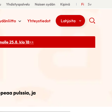
u
Yhdistyspalvelu
Naisen sydän
Kipinä
Fi
Sv
ydänliitto
Yhteystiedot
Lahjoita
olle 25.8. klo 18
>>
peaa pulssia, ja