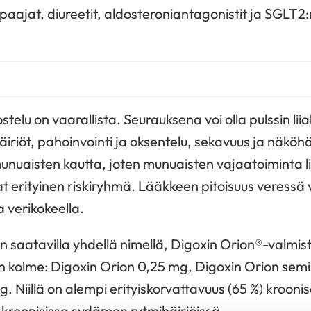
lpaajat, diureetit, aldosteroniantagonistit ja SGLT2:
ostelu on vaarallista. Seurauksena voi olla pulssin lii
riöt, pahoinvointi ja oksentelu, sekavuus ja näköhäi
munuaisten kautta, joten munuaisten vajaatoiminta l
at erityinen riskiryhmä. Lääkkeen pitoisuus veressä
a verikokeella.
on saatavilla yhdellä nimellä, Digoxin Orion®-valmis
n kolme: Digoxin Orion 0,25 mg, Digoxin Orion semi
. Niillä on alempi erityiskorvattavuus (65 %) kroon
kroonisissa sydämen rytmihäiriöissä.