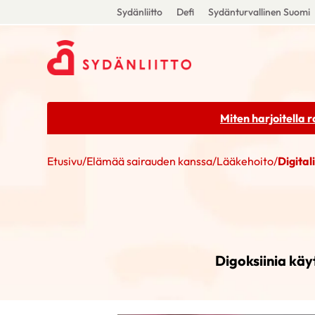
Sydänliitto
Defi
Sydänturvallinen Suomi
Miten harjoitella 
Etusivu
/
Elämää sairauden kanssa
/
Lääkehoito
/
Digitali
Digoksiinia käy