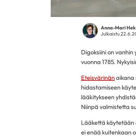
Anna-Mari Hek
Julkaistu 22.6.
Digoksiini on vanhin
vuonna 1785. Nykyisin
Eteisvärinän
aikana 
hidastamiseen käyt
lääkitykseen yhdistä
Niinpä valmistetta suo
Lääkettä käytetään 
ei enää kuitenkaan 