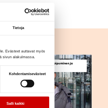
Tietoja
le. Evästeet auttavat myös
iä sivun alakulmassa.
Sydämen vajaatoiminta, Toipuminen ja
sopeutuminen
Kohdentamisevästeet
Salli kaikki