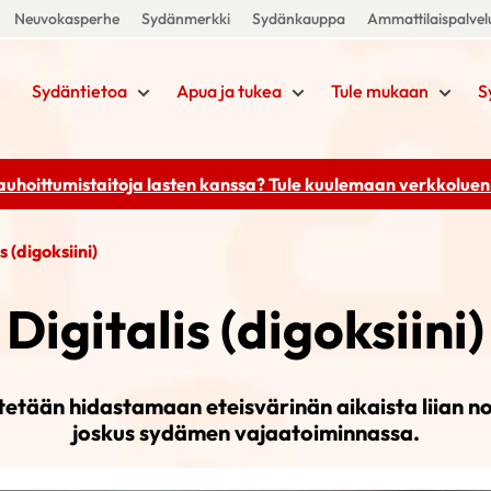
Neuvokasperhe
Sydänmerkki
Sydänkauppa
Ammattilaispalvel
Sydäntietoa
Apua ja tukea
Tule mukaan
S
rauhoittumistaitoja lasten kanssa? Tule kuulemaan
verkkoluenn
s (digoksiini)
Digitalis (digoksiini)
tetään hidastamaan eteisvärinän aikaista liian no
joskus sydämen vajaatoiminnassa.