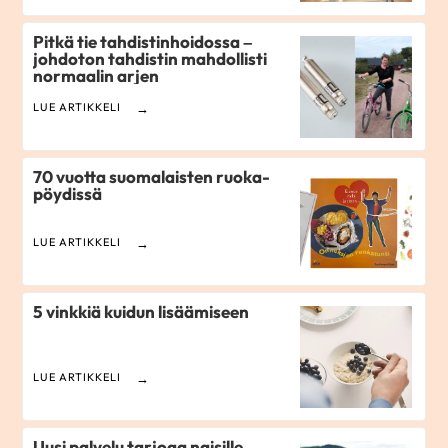
Pitkä tie tahdistinhoidossa –
johdoton tahdistin mahdollisti
normaalin arjen
LUE ARTIKKELI
70 vuotta suomalaisten ruoka­
pöydissä
LUE ARTIKKELI
5 vinkkiä kuidun lisäämiseen
LUE ARTIKKELI
Uusi palvelu tarjoaa naisille