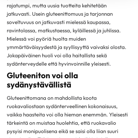
rajatumpi, mutta uusia tuotteita kehitetään
jatkuvasti. Usein gluteenittomuus ja tarjonnan
soveltuvuus on jatkuvasti mielessä kaupassa,
ravintolassa, matkustaessa, kyläillessä ja juhlissa.
Mielessä voi pyöriä huolta muiden
ymmärtäväisyydestä ja syyllisyyttä vaivaksi olosta.
Jokapäiväinen huoli voi olla haitallista sekä
sydänterveydelle että hyvinvoinnille yleisesti.
Gluteeniton voi olla
sydänystävällistä
Gluteenittomana on mahdollista koota
ruokavaliostaan sydänterveellinen kokonaisuus,
vaikka haasteita voi olla hieman enemmän. Yleisesti
tärkeintä on muistaa huolehtia, että ruokavalio
pysyisi monipuolisena eikä se saisi olla liian suuri