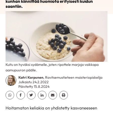
kunhan kiinnittää huomiota erityisesti kuidun
saantiin.
Kuitu on hyväksi sydämelle, joten ripottele marjoja vaikkapa
aamupuuron päälle.
Katri Korpunen
, Ravitsemustieteen maisteriopiskelija
Julkaistu 24.2.2022
Päivitetty 15.8.2024
Jaa Whatsapp
Jaa Facebook
Jaa Twitter
Jaa Linkedin
Jaa Email
Jaa Print
Hoitamaton keliakia on yhdistetty kasvaneeseen