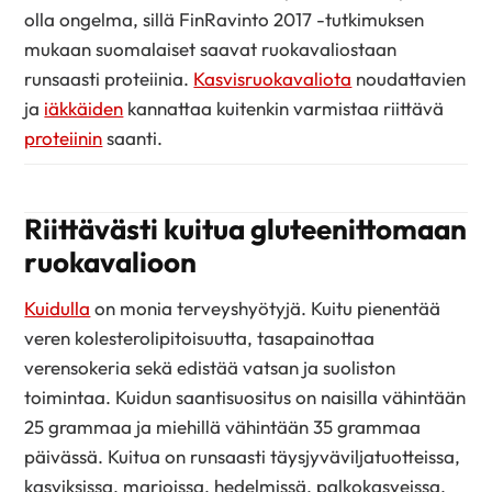
olla ongelma, sillä FinRavinto 2017 -tutkimuksen
mukaan suomalaiset saavat ruokavaliostaan
runsaasti proteiinia.
Kasvisruokavaliota
noudattavien
ja
iäkkäiden
kannattaa kuitenkin varmistaa riittävä
proteiinin
saanti.
Riittävästi kuitua gluteenittomaan
ruokavalioon
Kuidulla
on monia terveyshyötyjä. Kuitu pienentää
veren kolesterolipitoisuutta, tasapainottaa
verensokeria sekä edistää vatsan ja suoliston
toimintaa. Kuidun saantisuositus on naisilla vähintään
25 grammaa ja miehillä vähintään 35 grammaa
päivässä. Kuitua on runsaasti täysjyväviljatuotteissa,
kasviksissa, marjoissa, hedelmissä, palkokasveissa,