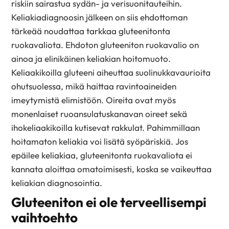
riskiin sairastua sydän- ja verisuonitauteihin.
Keliakiadiagnoosin jälkeen on siis ehdottoman
tärkeää noudattaa tarkkaa gluteenitonta
ruokavaliota. Ehdoton gluteeniton ruokavalio on
ainoa ja elinikäinen keliakian hoitomuoto.
Keliaakikoilla gluteeni aiheuttaa suolinukkavaurioita
ohutsuolessa, mikä haittaa ravintoaineiden
imeytymistä elimistöön. Oireita ovat myös
monenlaiset ruoansulatuskanavan oireet sekä
ihokeliaakikoilla kutisevat rakkulat. Pahimmillaan
hoitamaton keliakia voi lisätä syöpäriskiä. Jos
epäilee keliakiaa, gluteenitonta ruokavaliota ei
kannata aloittaa omatoimisesti, koska se vaikeuttaa
keliakian diagnosointia.
Gluteeniton ei ole terveellisempi
vaihtoehto