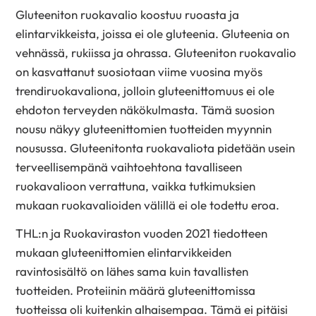
Gluteeniton ruokavalio koostuu ruoasta ja
elintarvikkeista, joissa ei ole gluteenia. Gluteenia on
vehnässä, rukiissa ja ohrassa. Gluteeniton ruokavalio
on kasvattanut suosiotaan viime vuosina myös
trendiruokavaliona, jolloin gluteenittomuus ei ole
ehdoton terveyden näkökulmasta. Tämä suosion
nousu näkyy gluteenittomien tuotteiden myynnin
nousussa. Gluteenitonta ruokavaliota pidetään usein
terveellisempänä vaihtoehtona tavalliseen
ruokavalioon verrattuna, vaikka tutkimuksien
mukaan ruokavalioiden välillä ei ole todettu eroa.
THL:n ja Ruokaviraston vuoden 2021 tiedotteen
mukaan gluteenittomien elintarvikkeiden
ravintosisältö on lähes sama kuin tavallisten
tuotteiden. Proteiinin määrä gluteenittomissa
tuotteissa oli kuitenkin alhaisempaa. Tämä ei pitäisi