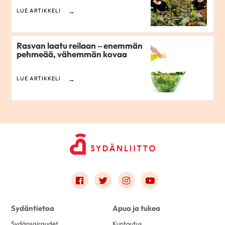
LUE ARTIKKELI
Rasvan laatu reilaan – enemmän
pehmeää, vähemmän kovaa
LUE ARTIKKELI
Link to facebook
Link to twitter
Link to instagram
Link to youtube
Sydäntietoa
Apua ja tukea
Sydänsairaudet
Kuntoutus