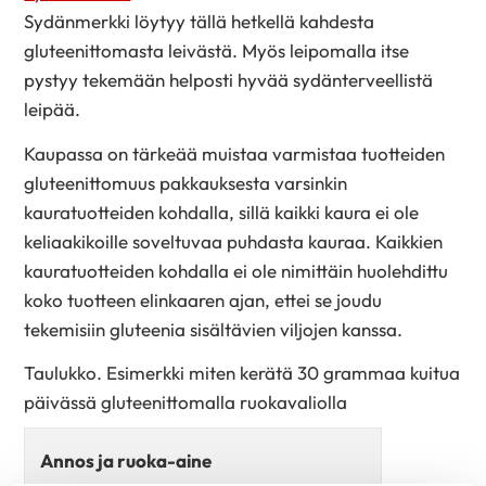
Sydänmerkki löytyy tällä hetkellä kahdesta
gluteenittomasta leivästä. Myös leipomalla itse
pystyy tekemään helposti hyvää sydänterveellistä
leipää.
Kaupassa on tärkeää muistaa varmistaa tuotteiden
gluteenittomuus pakkauksesta varsinkin
kauratuotteiden kohdalla, sillä kaikki kaura ei ole
keliaakikoille soveltuvaa puhdasta kauraa. Kaikkien
kauratuotteiden kohdalla ei ole nimittäin huolehdittu
koko tuotteen elinkaaren ajan, ettei se joudu
tekemisiin gluteenia sisältävien viljojen kanssa.
Taulukko. Esimerkki miten kerätä 30 grammaa kuitua
päivässä gluteenittomalla ruokavaliolla
Annos ja ruoka-aine