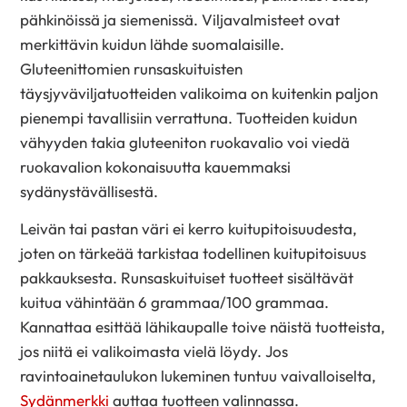
pähkinöissä ja siemenissä. Viljavalmisteet ovat
merkittävin kuidun lähde suomalaisille.
Gluteenittomien runsaskuituisten
täysjyväviljatuotteiden valikoima on kuitenkin paljon
pienempi tavallisiin verrattuna. Tuotteiden kuidun
vähyyden takia gluteeniton ruokavalio voi viedä
ruokavalion kokonaisuutta kauemmaksi
sydänystävällisestä.
Leivän tai pastan väri ei kerro kuitupitoisuudesta,
joten on tärkeää tarkistaa todellinen kuitupitoisuus
pakkauksesta. Runsaskuituiset tuotteet sisältävät
kuitua vähintään 6 grammaa/100 grammaa.
Kannattaa esittää lähikaupalle toive näistä tuotteista,
jos niitä ei valikoimasta vielä löydy. Jos
ravintoainetaulukon lukeminen tuntuu vaivalloiselta,
Sydänmerkki
auttaa tuotteen valinnassa.