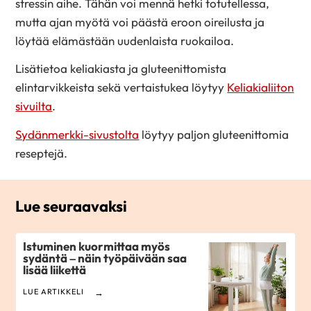
stressin aihe. Tähän voi mennä hetki totutellessa,
mutta ajan myötä voi päästä eroon oireilusta ja
löytää elämästään uudenlaista ruokailoa.
Lisätietoa keliakiasta ja gluteenittomista
elintarvikkeista sekä vertaistukea löytyy
Keliakialiiton
sivuilta
.
Sydänmerkki-sivustolta
löytyy paljon gluteenittomia
reseptejä.
Lue seuraavaksi
Istuminen kuormittaa myös
sydäntä – näin työpäivään saa
lisää liikettä
LUE ARTIKKELI