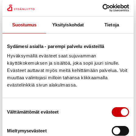
1,5 dl keitettyä kuitupitoista gluteenitonta pastaa
2 dl gluteenitonta kaurapuuroa
Suostumus
Yksityiskohdat
Tietoja
2 viipaletta runsaskuituista gluteenitonta leipää
30 g maustamattomia pähkinöitä/siemeniä
1 rkl gluteenitonta kauralesettä
Sydämesi asialla - parempi palvelu evästeillä
Hyväksymällä evästeet saat sujuvamman
6 annosta kasviksia, hedelmiä ja marjoja
käyttökokemuksen ja sisältöä, joka sopii juuri sinulle.
– 1 dl marjoja
Evästeet auttavat myös meitä kehittämään palvelua. Voit
– 1,5 dl salaattia
muuttaa valintojasi milloin tahansa klikkaamalla
– 1 tomaatti
evästelinkkiä sivun alakulmassa.
– 1 dl pakastekasvissekoitusta
– 1 omena
– 1 appelsiini
Suostumuksen valinta
Välttämättömät evästeet
Lähde:
fineli.fi
Lue myös
Vinkkejä kuidun saannin lisäämiseksi
.
Mieltymysevästeet