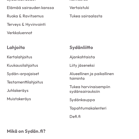
Elämää sairauden kanssa
Vertaistuki
Ruoka & Ravitsemus
Tukea sairaalasta
Terveys & Hyvinvointi
Verkkoluennot
Lahjoita
Sydänliitto
Kertalahjoitus
Ajankohtaista
Kuukausilahjoitus
Liity jäseneksi
Sydän-arpajaiset
Alueellinen ja paikallinen
toiminta
Testamenttilahjoitus
Tukea harvinaisempiin
Juhlakeräys
sydänsairauksiin
Muistokeräys
Sydänkauppa
Tapahtumakalenteri
Defi.fi
Mikä on Sydän.fi?