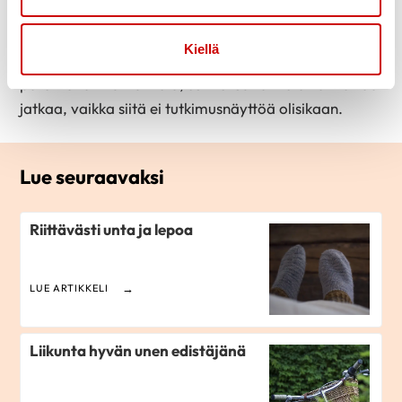
Uneen vaikuttavat tekijät ovat usein hyvin yksilöllisiä.
Syömisiä viilaamalla voi saada pientä lisähyötyä
Kiellä
unen parantamiseksi. Jos jonkun tavan kokee
parantavan nukkumista, sen toteuttamista kannattaa
jatkaa, vaikka siitä ei tutkimusnäyttöä olisikaan.
Lue seuraavaksi
Riittävästi unta ja lepoa
LUE ARTIKKELI
Liikunta hyvän unen edistäjänä