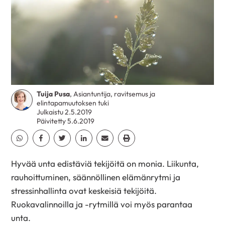
Tuija Pusa
, Asiantuntija, ravitsemus ja
elintapamuutoksen tuki
Julkaistu 2.5.2019
Päivitetty 5.6.2019
Jaa Whatsapp
Jaa Facebook
Jaa Twitter
Jaa Linkedin
Jaa Email
Jaa Print
Hyvää unta edistäviä tekijöitä on monia. Liikunta,
rauhoittuminen, säännöllinen elämänrytmi ja
stressinhallinta ovat keskeisiä tekijöitä.
Ruokavalinnoilla ja -rytmillä voi myös parantaa
unta.