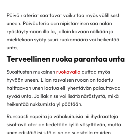
Päivän ateriat saattavat vaikuttaa myös välillisesti
uneen. Päiväaterioiden nipistäminen saa nälän
ryöstäytymään illalla, jolloin kovaan nälkään ja
mielitekoon syöty suuri ruokamäärä voi heikentää
unta.
Terveellinen ruoka parantaa unta
Suositusten mukainen
ruokavalio
auttaa myös
hyvään uneen. Liian rasvaisen ruoan on todettu
haittaavan unen laatua eli lyhentävän palauttavaa
syvää unta. Joillakin se voi lisätä närästystä, mikä
heikentää nukkumista ylipäätään.
Runsaasti nopeita ja vähäkuituisia hiilihydraatteja
sisältävä aterian tiedetään kyllä väsyttävän, mutta
unen edistäjäksi sitä ei voida suositella muiden