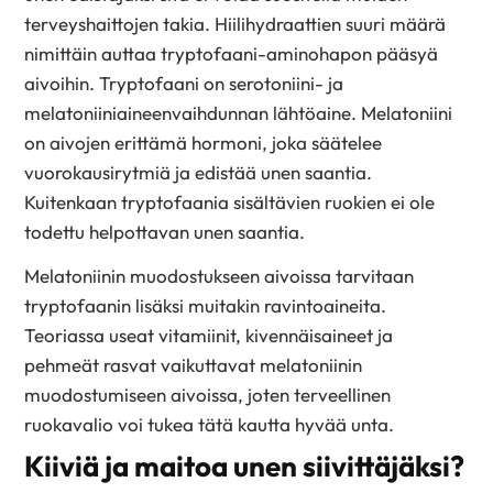
terveyshaittojen takia. Hiilihydraattien suuri määrä
nimittäin auttaa tryptofaani-aminohapon pääsyä
aivoihin. Tryptofaani on serotoniini- ja
melatoniiniaineenvaihdunnan lähtöaine. Melatoniini
on aivojen erittämä hormoni, joka säätelee
vuorokausirytmiä ja edistää unen saantia.
Kuitenkaan tryptofaania sisältävien ruokien ei ole
todettu helpottavan unen saantia.
Melatoniinin muodostukseen aivoissa tarvitaan
tryptofaanin lisäksi muitakin ravintoaineita.
Teoriassa useat vitamiinit, kivennäisaineet ja
pehmeät rasvat vaikuttavat melatoniinin
muodostumiseen aivoissa, joten terveellinen
ruokavalio voi tukea tätä kautta hyvää unta.
Kiiviä ja maitoa unen siivittäjäksi?