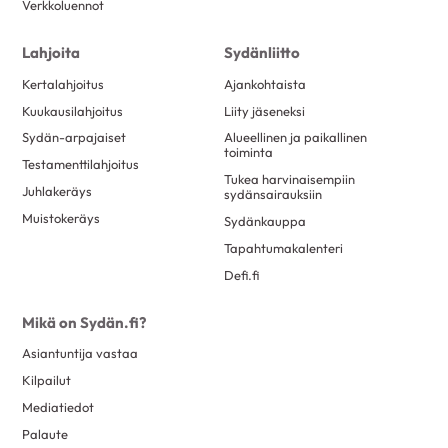
Verkkoluennot
Lahjoita
Sydänliitto
Kertalahjoitus
Ajankohtaista
Kuukausilahjoitus
Liity jäseneksi
Sydän-arpajaiset
Alueellinen ja paikallinen
toiminta
Testamenttilahjoitus
Tukea harvinaisempiin
Juhlakeräys
sydänsairauksiin
Muistokeräys
Sydänkauppa
Tapahtumakalenteri
Defi.fi
Mikä on Sydän.fi?
Asiantuntija vastaa
Kilpailut
Mediatiedot
Palaute