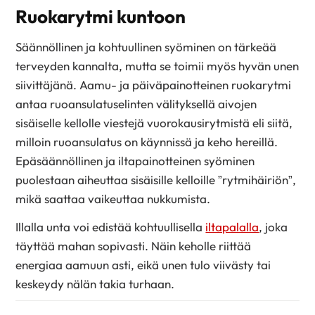
Ruokarytmi kuntoon
Säännöllinen ja kohtuullinen syöminen on tärkeää
terveyden kannalta, mutta se toimii myös hyvän unen
siivittäjänä. Aamu- ja päiväpainotteinen ruokarytmi
antaa ruoansulatuselinten välityksellä aivojen
sisäiselle kellolle viestejä vuorokausirytmistä eli siitä,
milloin ruoansulatus on käynnissä ja keho hereillä.
Epäsäännöllinen ja iltapainotteinen syöminen
puolestaan aiheuttaa sisäisille kelloille ”rytmihäiriön”,
mikä saattaa vaikeuttaa nukkumista.
Illalla unta voi edistää kohtuullisella
iltapalalla
, joka
täyttää mahan sopivasti. Näin keholle riittää
energiaa aamuun asti, eikä unen tulo viivästy tai
keskeydy nälän takia turhaan.