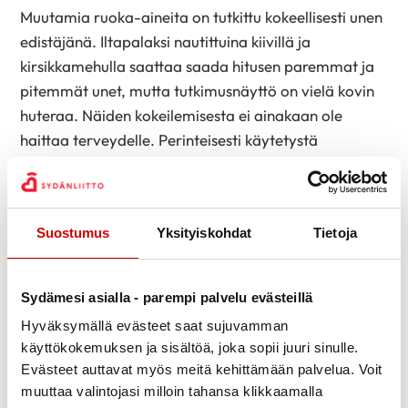
Muutamia ruoka-aineita on tutkittu kokeellisesti unen
edistäjänä. Iltapalaksi nautittuina kiivillä ja
kirsikkamehulla saattaa saada hitusen paremmat ja
pitemmät unet, mutta tutkimusnäyttö on vielä kovin
huteraa. Näiden kokeilemisesta ei ainakaan ole
haittaa terveydelle. Perinteisesti käytetystä
maitolasillisesta ja erityisesti melatoniinia
sisältävästä maidosta voi olla joillekin hyötyä.
Vältä kahvia ja alkoholia
Suostumus
Yksityiskohdat
Tietoja
Osa ihmisistä on herkkiä kahville. Kahvin kofeiini
vaikuttaa unta sääteleviin reseptoreihin ja heikentää
Sydämesi asialla - parempi palvelu evästeillä
siksi unen saantia. Sama pätee muihin kofeiinia
Hyväksymällä evästeet saat sujuvamman
sisältäviin juomiin. Kofeiinin pitoisuus veressä
käyttökokemuksen ja sisältöä, joka sopii juuri sinulle.
puolittuu 5-6 tunnissa, joten kahvi kannattaa nauttia
Evästeet auttavat myös meitä kehittämään palvelua. Voit
ajoissa ennen iltapuuhia.
muuttaa valintojasi milloin tahansa klikkaamalla