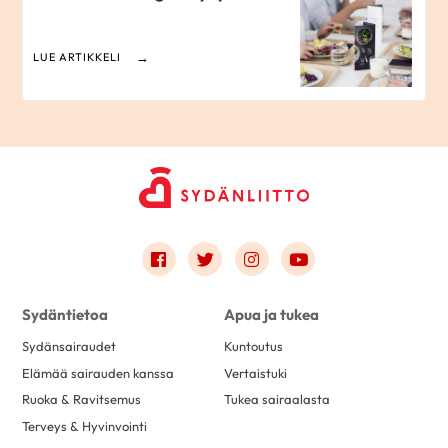
LUE ARTIKKELI
Link to facebook
Link to twitter
Link to instagram
Link to youtube
Sydäntietoa
Apua ja tukea
Sydänsairaudet
Kuntoutus
Elämää sairauden kanssa
Vertaistuki
Ruoka & Ravitsemus
Tukea sairaalasta
Terveys & Hyvinvointi