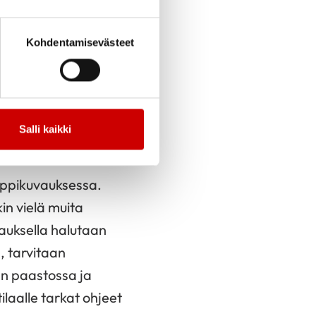
 kuten
n merkitystä, tai
Kohdentamisevästeet
oteamisessa, sekä
nä epäiltäessä
Salli kaikki
oppikuvauksessa.
in vielä muita
vauksella halutaan
a, tarvitaan
ään paastossa ja
ilaalle tarkat ohjeet