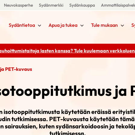
Neuvokasperhe
Sydänmerkki
Sydänkauppa
Ammattilaispalvel
Sydäntietoa
Apua ja tukea
Tule mukaan
S
rauhoittumistaitoja lasten kanssa? Tule kuulemaan
verkkoluenn
 ja PET-kuvaus
otooppitutkimus ja
isotooppitutkimusta käytetään eräissä erityisti
din tutkimisessa. PET-kuvausta käytetään tämän
en sairauksien, kuten sydänsarkoidoosin ja teko
tutkimisessa.