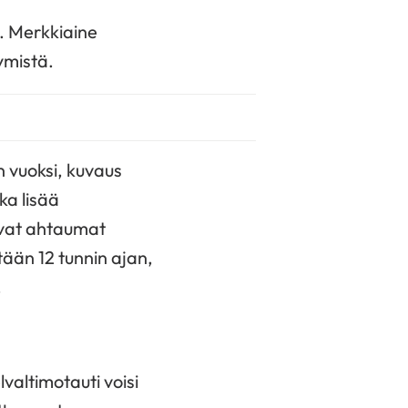
. Merkkiaine
ymistä.
n vuoksi, kuvaus
ka lisää
tavat ahtaumat
ntään 12 tunnin ajan,
.
valtimotauti voisi