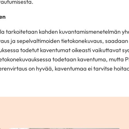
tautumisesta.
en
la tarkoitetaan kahden kuvantamismenetelmän yhd
aus ja sepelvaltimoiden tietokonekuvaus, saadaan 
uksessa todetut kaventumat oikeasti vaikuttavat 
tietokonekuvauksessa todetaan kaventuma, mutta 
erenvirtaus on hyvää, kaventumaa ei tarvitse hoita