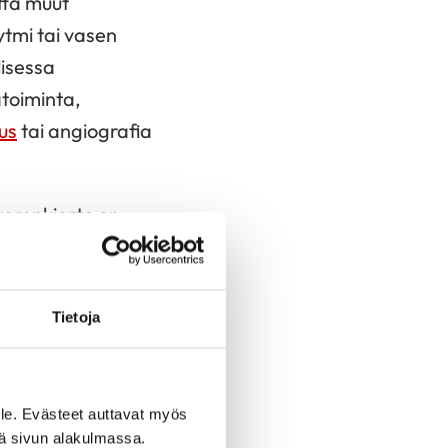
tta muut
ytmi tai vasen
lisessa
atoiminta,
us
tai angiografia
verenkierto on
ksn arpialueet, eli
o pallolaajennuksella.
Tietoja
 pohditaan vaikkapa
.
le. Evästeet auttavat myös
iä sivun alakulmassa.