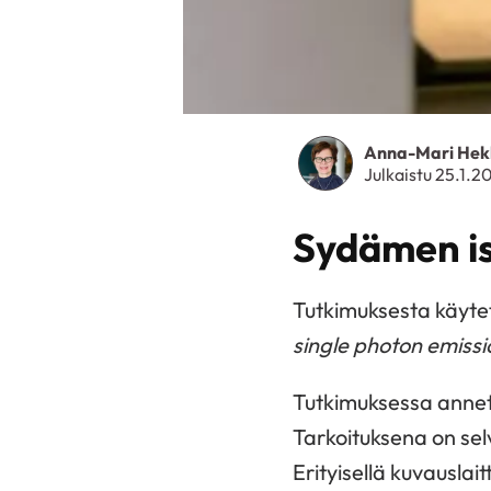
Anna-Mari Hek
Julkaistu 25.1.2
Sydämen i
Tutkimuksesta käyt
single photon emis
Tutkimuksessa annet
Tarkoituksena on sel
Erityisellä kuvauslai