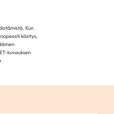
istämistä. Kun
nopeasti käsitys,
sydämen
PET-kuvauksen
a