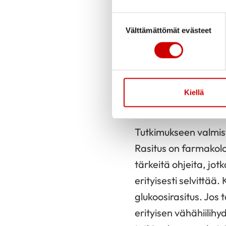
Positroniemissiotomo
Suostumuksen valinta
isotooppikuvauksin. 
Välttämättömät evästeet
sydänlihaksen mahdol
Menetelmää käytetää
sen aktiviteetin seu
Kiellä
tahdistimen tai sydä
Tutkimukseen valmis
Rasitus on farmakolo
tärkeitä ohjeita, jot
erityisesti selvittää
glukoosirasitus. Jos
erityisen vähähiilihy