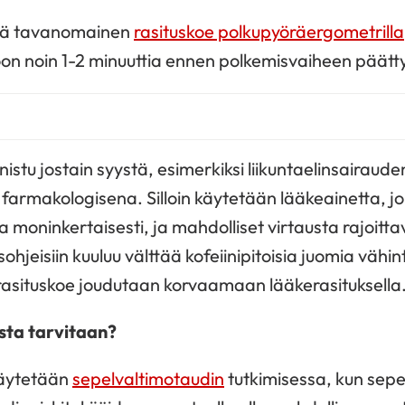
nsä tavanomainen
rasituskoe polkupyöräergometrilla
oon noin 1-2 minuuttia ennen polkemisvaiheen päätt
istu jostain syystä, esimerkiksi liikuntaelinsairaude
armakologisena. Silloin käytetään lääkeainetta, jo
a moninkertaisesti, ja mahdolliset virtausta rajoit
ohjeisiin kuuluu välttää kofeiinipitoisia juomia vähi
 rasituskoe joudutaan korvaamaan lääkerasituksella
usta tarvitaan?
käytetään
sepelvaltimotaudin
tutkimisessa, kun sepel