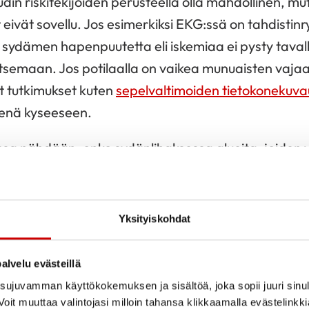
din riskitekijöiden perusteella olla mahdollinen, mu
ivät sovellu. Jos esimerkiksi EKG:ssä on tahdistinr
sydämen hapenpuutetta eli iskemiaa ei pysty taval
itsemaan. Jos potilaalla on vaikea munuaisten vaja
t tutkimukset kuten
sepelvaltimoiden tietokonekuva
senä kyseeseen.
sa nähdään, onko sydänlihaksessa alueita, joiden 
auman vuoksi. Kuvauksessa nähdään myös sydänliha
nää toivu, vaikka alueelle palautettaisiin verenkiert
Yksityiskohdat
ytetään siksi usein muiden tutkimusten lisänä, kun
yneen ahtauman merkitystä sydämen verenkierrolle
alvelu evästeillä
ET-tutkimus
ujuvamman käyttökokemuksen ja sisältöä, joka sopii juuri sinul
oit muuttaa valintojasi milloin tahansa klikkaamalla evästelinkk