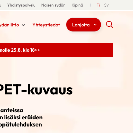
u
Yhdistyspalvelu
Naisen sydän
Kipinä
Fi
Sv
ydänliitto
Yhteystiedot
Lahjoita
olle 25.8. klo 18
>>
 PET-kuvaus
lanteissa
 lisäksi eräiden
läppätulehduksen