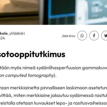
kala
, ylilääkäri
Jaa sivu
Jaa Whatsapp
Jaa Fa
024
sotooppitutkimus
etään myös nimeä sydänlihasperfuusion gammakuva
sion computed tomography
).
aan merkkiainetta pinnalliseen laskimoon asetetun 
vittää, miten merkkiaine jakautuu sydämessä rasitu
tteistolla otetaan kuvaukset lepo- ja rasitusvaiheissa