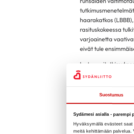
runsaiden valtimotau
tutkimusmenetelmät e
haarakatkos (LBBB), 
rasituskokeessa tulk
varjoainetta vaativa
eivät tule ensimmäi
Isotooppitutkimukses
vaarassa valtimoaht
kohdat, jotka eivät e
Suostumus
Isotooppikuvausta kä
angiografiassa löyt
Sydämesi asialla - parempi p
Sydämen P
Hyväksymällä evästeet saat s
meitä kehittämään palvelua. V