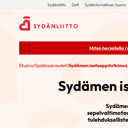
Sydänliitto
Defi
Sydänturvallinen Suomi
Miten harjoitella 
Etusivu
/
Sydänsairaudet
/
Sydämen isotooppitutkimus
Sydämen is
Sydämen 
sepelvaltimotau
tulehduksellist