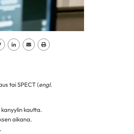
cebook
Jaa Twitter
Jaa Linkedin
Jaa Email
Jaa Print
us tai SPECT (
engl.
kanyylin kautta.
ksen aikana.
.