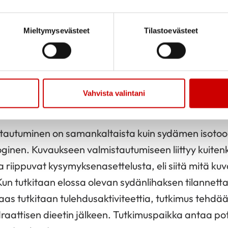
grafia eli PET-kuvaus tutkii sydämen verenkiertoa,
Sitä käytetään tutkittaessa sepelvaltimokaventumie
Mieltymysevästeet
Tilastoevästeet
lisia arpialueita.
n myös sydänsarkoidoosiin liittyvän tulehduksen t
rannassa. Tutkimusta voidaan käyttää lisäselvitykse
Vahvista valintani
men tekoläpän infektiota.
tautuminen on samankaltaista kuin sydämen isoto
ginen. Kuvaukseen valmistautumiseen liittyy kuitenk
ka riippuvat kysymyksenasettelusta, eli siitä mitä ku
. Kun tutkitaan elossa olevan sydänlihaksen tilannett
 taas tutkitaan tulehdusaktiviteettia, tutkimus tehd
draattisen dieetin jälkeen. Tutkimuspaikka antaa pot