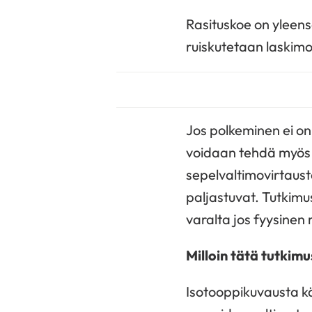
Rasituskoe on ylee
ruiskutetaan laskim
Jos polkeminen ei onn
voidaan tehdä myös f
sepelvaltimovirtaust
paljastuvat. Tutkimus
varalta jos fyysinen
Milloin tätä tutkim
Isotooppikuvausta 