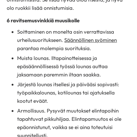
olo ruokkii lisää onnistumisia.
6 ravitsemusvinkkiä muusikolle
Soittaminen on monelta osin verrattavissa
urheilusuoritukseen.
Säännöllinen syöminen
parantaa molempia suorituksia.
Muista lounas. Iltapainotteisessa ja
epäsäännöllisessä työssä lounas auttaa
jaksamaan paremmin iltaan saakka.
Järjestä lounas itsellesi ja päivääsi sopivasti:
työpaikkalounas, kotilounas tai ajatuksella
kootut eväät.
Armollisuus. Pysyvät muutokset elintapoihin
tapahtuvat pikkuhiljaa. Elintapamuutos ei ole
epäonnistunut, vaikka se ei aina toteutuisi
suunnitellusti.