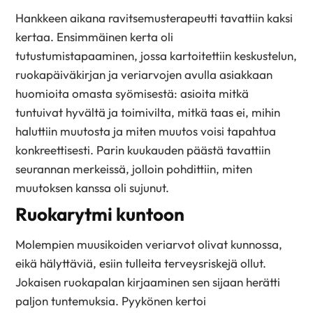
Hankkeen aikana ravitsemusterapeutti tavattiin kaksi
kertaa. Ensimmäinen kerta oli
tutustumistapaaminen, jossa kartoitettiin keskustelun,
ruokapäiväkirjan ja veriarvojen avulla asiakkaan
huomioita omasta syömisestä: asioita mitkä
tuntuivat hyvältä ja toimivilta, mitkä taas ei, mihin
haluttiin muutosta ja miten muutos voisi tapahtua
konkreettisesti.
Par
in kuukauden päästä
tavattiin
seurannan merkeissä
,
jolloin
pohdittiin
,
miten
muutoksen kanssa
oli
suju
nut
.
Ruokarytmi kuntoon
Molempien muusikoiden veriarvot olivat kunnossa,
eikä hälyttäviä, esiin tulleita terveysriskejä ollut.
Jokaisen ruokapalan
kirjaaminen
sen sijaan herätti
paljon tuntemuksia. Pyykönen kertoi