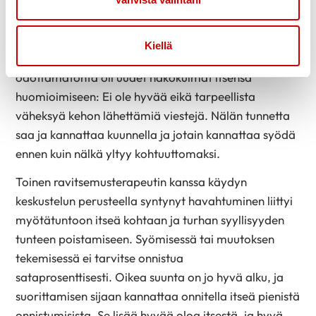
ympärille.
Itsensä huomioimisen tärkeys
Kiellä
Konkreettisten tavo
i
tteiden lisäksi antoisaa ja
odottamatonta oli uudet näkökulmat itsensä
huomioimiseen: Ei ole hyvää eikä tarpeellista
väheksyä kehon lähettämiä viestejä. Nälän tunnetta
saa ja kannattaa kuunnella ja jotain kannattaa syödä
ennen kuin nälkä yltyy kohtuuttomaksi.
Toinen ravitsemusterapeutin
kanssa käydyn
keskustelun p
erusteella
syntynyt
havahtuminen
liittyi
myötätuntoon itseä kohtaan ja turhan syyllisyyden
tunteen poistami
see
n. Syömisessä tai muutoksen
tekemisessä ei tarvitse onnistua
sataprosenttisesti.
O
ikea suunta
on
jo
hyvä alku
,
ja
suorittamisen sijaan kannattaa onnitella itseä pienistä
onnistumisista. Se lisää hyvää oloa itsestä
,
ja hyvä