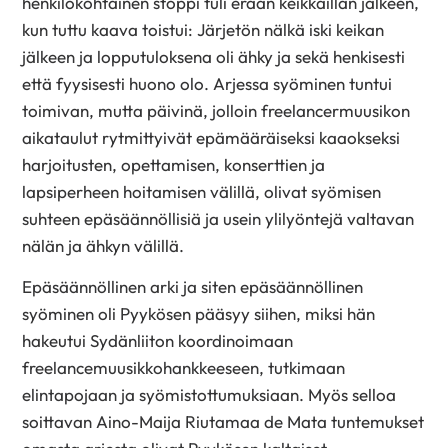
henkilökohtainen stoppi tuli erään keikkaillan jälkeen,
kun tuttu kaava toistui: Järjetön nälkä iski keikan
jälkeen ja lopputuloksena oli ähky ja sekä henkisesti
että fyysisesti huono olo. Arjessa syöminen tuntui
toimivan, mutta
päivinä,
jolloin freelancermuusikon
aikataulut rytmittyivät epämääräiseksi kaaokseksi
harjoitusten, opettamisen, konserttien ja
lapsiperheen hoitamisen välillä, olivat syömisen
suhteen epäsäännöllisiä ja usein ylilyöntejä valtavan
nälän ja ähkyn välillä.
Epäsäännöllinen arki ja siten epäsäännöllinen
syöminen oli Pyykösen pääsyy siihen, miksi hän
hakeutui Sydänliiton koordinoimaan
freelancemuusikkohankkeeseen, tutkimaan
elintapojaan ja syömistottumuksiaan. Myös selloa
soittavan
Aino-Maija Riutamaa de Mata
tuntemukset