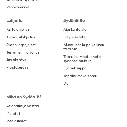
Verkkoluennot
Lahjoita
Sydänliitto
Kertalahjoitus
Ajankohtaista
Kuukausilahjoitus
Liity jäseneksi
Sydän-arpajaiset
Alueellinen ja paikallinen
toiminta
Testamenttilahjoitus
Tukea harvinaisempiin
Juhlakeräys
sydänsairauksiin
Muistokeräys
Sydänkauppa
Tapahtumakalenteri
Defi.fi
Mikä on Sydän.fi?
Asiantuntija vastaa
Kilpailut
Mediatiedot