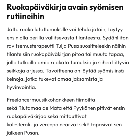
Ruokapäiväkirja avain syömisen
rutiineihin
Jotta ruokailutottumuksille voi tehdä jotain, täytyy
ensin olla perillä vallitsevasta tilanteesta. Sydänliiton
ravitsemusterapeutti
Tuija Pusa
suositteleekin näihin
tilanteisiin ruokapäiväkirjan pitoa tai muuta tapaa,
jolla tutkailla omia ruokatottumuksia ja siihen liittyviä
seikkoja arjessa. Tavoitteena on löytää syömisiinsä
keinoja, jotka tukevat omaa jaksamista ja
hyvinvointia.
Freelancermuusikkohankkeen tiimoilta
sekä Riutamaa de
Mata
että Pyykönen pitivät ensin
ruokapäiväkirjaa
sekä
mittauttivat
kolesteroli-
ja
verenpainearvot sekä tapasivat sen
jälkeen Pusan.