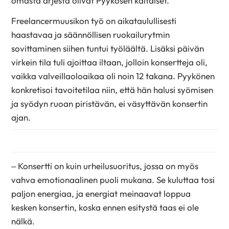
omasta arjesta olivat Pyykösen kaltaiset.
Freelancermuusikon työ on aikataulullisesti
haastavaa ja säännöllisen ruokailurytmin
sovittaminen siihen tuntui työläältä. Lisäksi päivän
virkein tila tuli ajoittaa iltaan, jolloin konsertteja oli,
vaikka valveillaoloaikaa oli noin 12 takana. Pyykönen
konkretisoi tavoitetilaa niin, että hän halusi syömisen
ja syödyn ruoan piristävän, ei väsyttävän konsertin
ajan.
– Konsertti on kuin urheilusuoritus, jossa on myös
vahva emotionaalinen puoli mukana. Se kuluttaa tosi
paljon energiaa, ja energiat meinaavat loppua
kesken konsertin, koska ennen esitystä taas ei ole
nälkä.