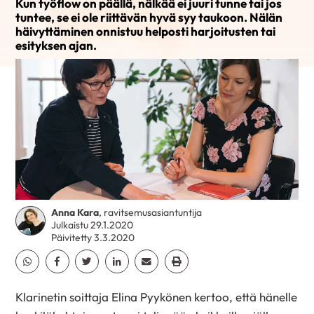
Kun työflow on päällä, nälkää ei juuri tunne tai jos
tuntee, se ei ole riittävän hyvä syy taukoon. Nälän
häivyttäminen onnistuu helposti harjoitusten tai
esityksen ajan.
Anna Kara
, ravitsemusasiantuntija
Julkaistu 29.1.2020
Päivitetty 3.3.2020
Jaa Whatsapp
Jaa Facebook
Jaa Twitter
Jaa Linkedin
Jaa Email
Jaa Print
Klarinetin soittaja
Elina Pyykönen
kertoo, että hänelle