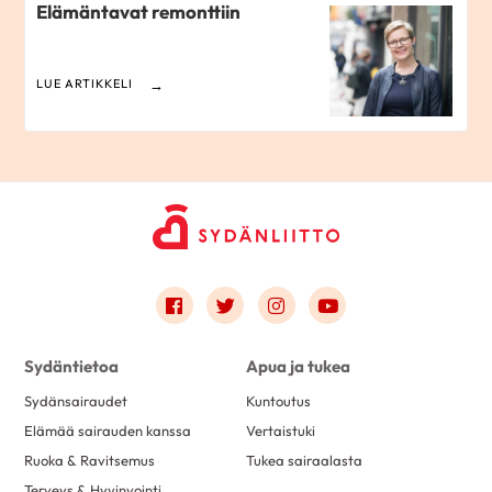
Elämäntavat remonttiin
LUE ARTIKKELI
Link to facebook
Link to twitter
Link to instagram
Link to youtube
Sydäntietoa
Apua ja tukea
Sydänsairaudet
Kuntoutus
Elämää sairauden kanssa
Vertaistuki
Ruoka & Ravitsemus
Tukea sairaalasta
Terveys & Hyvinvointi