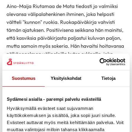
Aino-Maija Riutamaa de Mata
tiedosti
jo valmiiksi
olevansa välipalahenkinen ihminen, joka helposti
vältteli ”kunnon” ruokia. Ruokapäiväkirja vahvisti
tämän
ajatuksen
. Positiivisena seikkana hän mainitsi,
että kasviksia päiväkirjasta paljastui kuluvan paljon,
mutta samoin myös sokeria. Hän havaitsi hoitavansa
nälkäongelmaa välipaloilla kuten suklaalla, joka
toimi kyllä hetkellisesti, mutta ei tuntunut pidemmän
päälle hyvältä. Näin ollen kokonaisuuskaan ei
tuntunut hyvältä. Juuri
Suostumus
Yksityiskohdat
Tietoja
naposteluun Riutamaa de Mata halusikin muutosta.
Kunnon lounaasta ratkaisu
Sydämesi asialla - parempi palvelu evästeillä
Hyväksymällä evästeet saat sujuvamman
Konkreettista tavoitetta ravitsemusterapeutin kanssa
käyttökokemuksen ja sisältöä, joka sopii juuri sinulle.
asetettaessa, molemmat naiset päätyivät
Evästeet auttavat myös meitä kehittämään palvelua. Voit
tavoittelemaan kunnon lounaan syöntiä. Lisäksi
muuttaa valintojasi milloin tahansa klikkaamalla