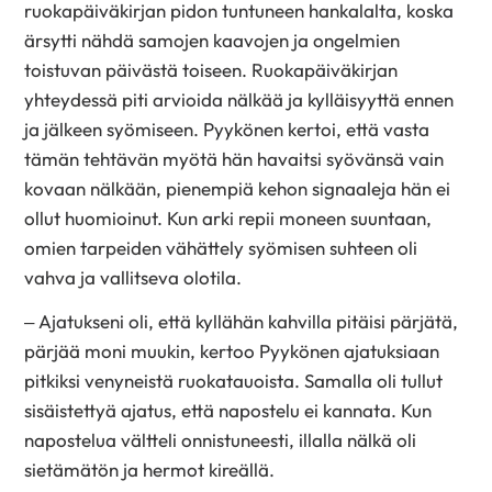
ruokapäiväkirjan pidon tuntuneen hankalalta, koska
ärsytti nähdä samojen kaavojen ja ongelmien
toistuvan päivästä toiseen.
Ruokapäiväkirjan
yhteydessä piti arvioida nälkää ja kylläisyyttä ennen
ja jälkeen syömiseen. Pyykönen kertoi, että vasta
tämän tehtävän myötä hän havaitsi syövänsä vain
kovaan nälkään, pienempiä kehon signaaleja hän ei
ollut huomioinut. Kun arki repii moneen suuntaan,
omien tarpeiden vähättely syömisen suhteen oli
vahva ja vallitseva olotila.
– Ajatukseni oli, että kyllähän kahvilla pitäisi pärjätä,
pärjää moni muukin, kertoo Pyykönen ajatuksiaan
pitkiksi venyneistä ruokatauoista. Samalla oli tullut
sisäistettyä ajatus, että napostelu ei kannata. Kun
napostelua vältteli onnistuneesti, illalla nälkä oli
sietämätön ja hermot kireällä.