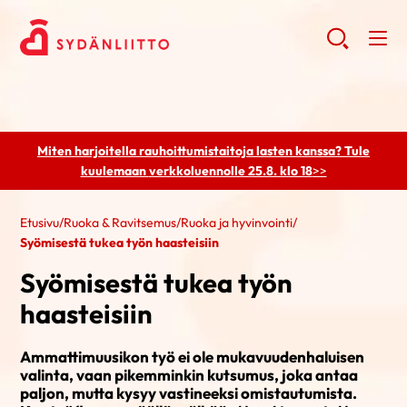
Miten harjoitella rauhoittumistaitoja lasten kanssa? Tule
kuulemaan
verkkoluennolle 25.8. klo 18
>>
Etusivu
/
Ruoka & Ravitsemus
/
Ruoka ja hyvinvointi
/
Syömisestä tukea työn haasteisiin
Syömisestä tukea työn
haasteisiin
Ammattimuusikon työ ei ole mukavuudenhaluisen
valinta, vaan pikemminkin kutsumus, joka antaa
paljon, mutta kysyy vastineeksi omistautumista.