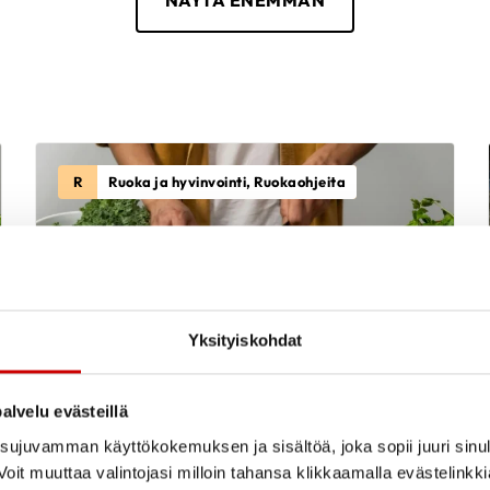
R
Ruoka ja hyvinvointi, Ruokaohjeita
lintärkeä, mutta ei
Yksityiskohdat
inen voi johtua pelosta
alvelu evästeillä
Kasviproteiineista maukasta
ujuvamman käyttökokemuksen ja sisältöä, joka sopii juuri sinul
ruokaa
oit muuttaa valintojasi milloin tahansa klikkaamalla evästelinkk