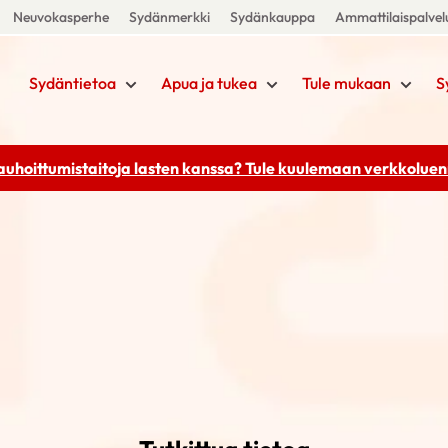
Neuvokasperhe
Sydänmerkki
Sydänkauppa
Ammattilaispalvel
Sydäntietoa
Apua ja tukea
Tule mukaan
S
rauhoittumistaitoja lasten kanssa? Tule kuulemaan
verkkoluenn