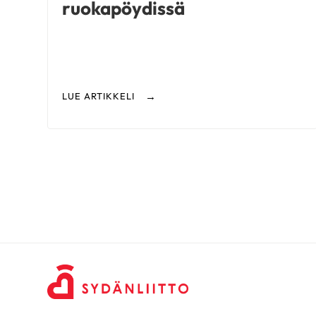
ruoka­pöydissä
Tunnesyöminen
LUE ARTIKKELI
LUE ARTIKKELI
11.6.2020
Kahvi sopii osa
ruokavaliota
LUE ARTIKKELI
12.10.2020
Onko elintarvi
koronavirusris