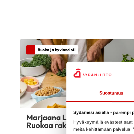
LUE ARTIKKELI
11.1.2024
Ruoka ja hyvinvointi
D-vitamiini – e
ihmelääke
LUE ARTIKKELI
Suostumus
3.11.2021
Valikoiva syöm
Sydämesi asialla - parempi p
Marjaana Lahti-Koski:
Hyväksymällä evästeet saat s
Ruokaa rakkaudella
meitä kehittämään palvelua. V
LUE ARTIKKELI