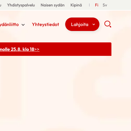
u
Yhdistyspalvelu
Naisen sydän
Kipinä
Fi
Sv
ydänliitto
Yhteystiedot
Lahjoita
olle 25.8. klo 18
>>