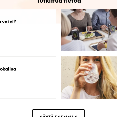
Tutkittua tietoa
vai ei?
uokailua
e vatsalle
NÄYTÄ ENEMMÄN