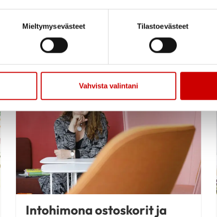
Mieltymysevästeet
Tilastoevästeet
ydänlääkkeet
LUE ARTIKKELI
Vahvista valintani
R
Ruoka ja hyvinvointi
obisto vaikuttaa
een
Intohimona ostoskorit ja