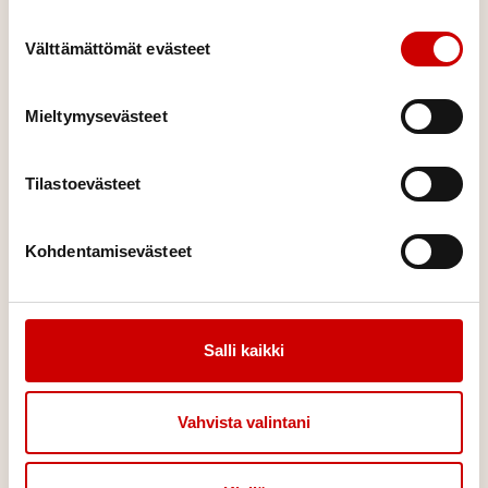
arkeesi
Suostumuksen valinta
Välttämättömät evästeet
Näitä liikkeitä voit tehdä lähes missä vain ja milloin vain!
Entäs jos nousisit ylös vaikka juuri nyt ja kokeilisit? Huomaatko
eron olossasi?
Mieltymysevästeet
Tilastoevästeet
Video
Kohdentamisevästeet
Salli kaikki
Vahvista valintani
Intro: Palautuminen ja vireystila