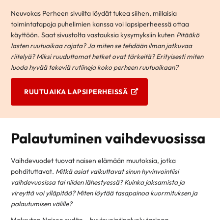
Neuvokas Perheen sivuilta löydät tukea siihen, millaisia
toimintatapoja puhelimien kanssa voi lapsiperheessä ottaa
käyttöön. Saat sivustolta vastauksia kysymyksiin kuten
Pitääkö
lasten ruutuaikaa rajata? Ja miten se tehdään ilman jatkuvaa
riitelyä? Miksi ruuduttomat hetket ovat tärkeitä? Erityisesti miten
luoda hyvää tekeviä rutiineja koko perheen ruutuaikaan?
RUUTUAIKA LAPSIPERHEISSÄ
Palautuminen vaihdevuosissa
Vaihdevuodet tuovat naisen elämään muutoksia, jotka
pohdituttavat.
Mitkä asiat vaikuttavat sinun hyvinvointiisi
vaihdevuosissa tai niiden lähestyessä? Kuinka jaksamista ja
vireyttä voi ylläpitää? Miten löytää tasapainoa kuormituksen ja
palautumisen välille?
Maksuton Naisen sydän – hyvinvointipalvelu tarjoaa