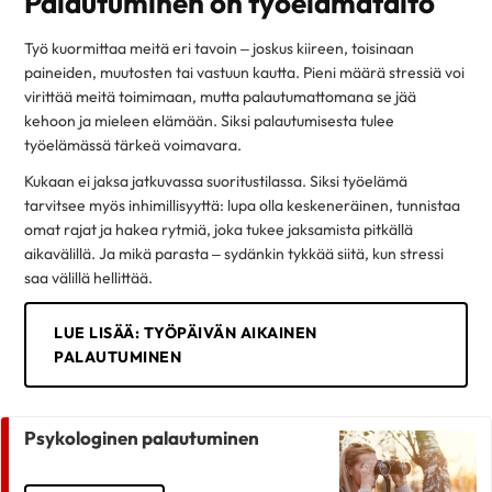
Palautuminen on työelämätaito
Työ kuormittaa meitä eri tavoin – joskus kiireen, toisinaan
paineiden, muutosten tai vastuun kautta. Pieni määrä stressiä voi
virittää meitä toimimaan, mutta palautumattomana se jää
kehoon ja mieleen elämään. Siksi palautumisesta tulee
työelämässä tärkeä voimavara.
Kukaan ei jaksa jatkuvassa suoritustilassa. Siksi työelämä
tarvitsee myös inhimillisyyttä: lupa olla keskeneräinen, tunnistaa
omat rajat ja hakea rytmiä, joka tukee jaksamista pitkällä
aikavälillä. Ja mikä parasta – sydänkin tykkää siitä, kun stressi
saa välillä hellittää.
LUE LISÄÄ: TYÖPÄIVÄN AIKAINEN
PALAUTUMINEN
Psykologinen palautuminen