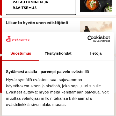
PALAUTUMINEN JA
RAVITSEMUS
Liikunta hyvän unen edistäjänä
LIIKUNTA PARANTAA
VIREYTTÄ
Suostumus
Yksityiskohdat
Tietoja
Löydä omat palautumiskeinosi
Sydämesi asialla - parempi palvelu evästeillä
LÖYDÄ OMAT
Hyväksymällä evästeet saat sujuvamman
PALAUTUMISKEINOSI
käyttökokemuksen ja sisältöä, joka sopii juuri sinulle.
Evästeet auttavat myös meitä kehittämään palvelua. Voit
muuttaa valintojasi milloin tahansa klikkaamalla
evästelinkkiä sivun alakulmassa.
Palauttavat liikuntavinkit