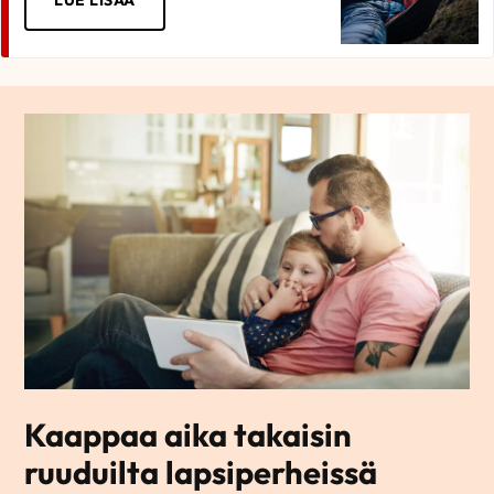
LUE LISÄÄ
Kaappaa aika takaisin
ruuduilta lapsiperheissä