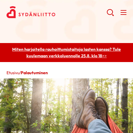
Miten harjoitella rauhoittumistaitoja lasten kanssa? Tule
kuulemaan
verkkoluennolle 25.8. klo 18
>>
Etusivu
/
Palautuminen