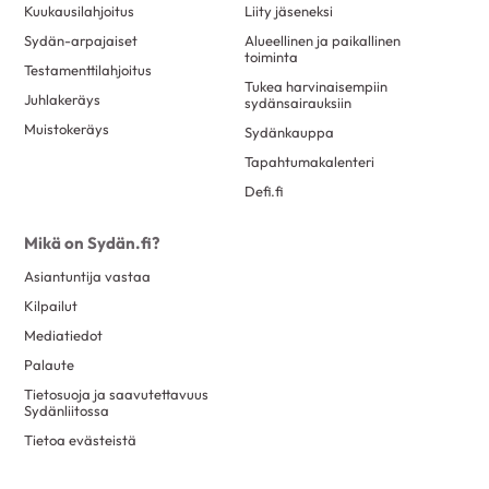
Kuukausilahjoitus
Liity jäseneksi
Sydän-arpajaiset
Alueellinen ja paikallinen
toiminta
Testamenttilahjoitus
Tukea harvinaisempiin
Juhlakeräys
sydänsairauksiin
Muistokeräys
Sydänkauppa
Tapahtumakalenteri
Defi.fi
Mikä on Sydän.fi?
Asiantuntija vastaa
Kilpailut
Mediatiedot
Palaute
Tietosuoja ja saavutettavuus
Sydänliitossa
Tietoa evästeistä