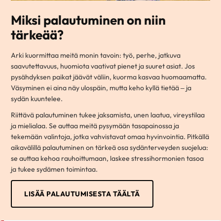
Miksi palautuminen on niin
tärkeää?
Arki kuormittaa meitä monin tavoin: työ, perhe, jatkuva
saavutettavuus, huomiota vaativat pienet ja suuret asiat. Jos
pysähdyksen paikat jäävät väliin, kuorma kasvaa huomaamatta.
Väsyminen ei aina näy ulospäin, mutta keho kyllä tietää – ja
sydän kuuntelee.
Riittävä palautuminen tukee jaksamista, unen laatua, vireystilaa
ja mielialaa. Se auttaa meitä pysymään tasapainossa ja
tekemään valintoja, jotka vahvistavat omaa hyvinvointia. Pitkällä
aikavälillä palautuminen on tärkeä osa sydänterveyden suojelua:
se auttaa kehoa rauhoittumaan, laskee stressihormonien tasoa
ja tukee sydämen toimintaa.
LISÄÄ PALAUTUMISESTA TÄÄLTÄ