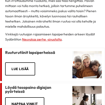
Kun irrottaudumme ruudusta, mieli saa tilaa hengittää. Päivän
mittaan voi tulla monta hetkeä, jolloin tartumme puhelimeen
automaattisesti – mutta voisimmeko joskus valita toisin? Pienen
tauon ilman ärsykkeitä, kävelyn luonnossa tai rauhallisen
teehetken. Jokainen mikrohetki ilman ruutua voi olla keholle ja
mielelle mahdollisuus palautua.
Vinkkejä ruutuajan rajaamiseen lapsiperheiden arkeen löydät
Sydänliiton
Neuvokas perhe -sivustolta
.
Ruuturutiinit lapsiperheissä
LUE LISÄÄ
Löydä tasapaino digiajan
pyörteissä
NAPPAA VINKIT