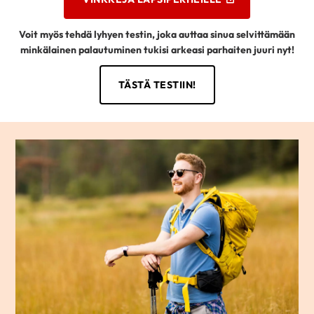
Voit myös tehdä lyhyen testin, joka auttaa sinua selvittämään
minkälainen palautuminen tukisi arkeasi parhaiten juuri nyt!
TÄSTÄ TESTIIN!