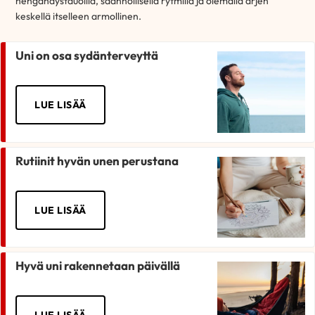
hengähdystauoilla, säännöllisellä rytmillä ja olemalla arjen
keskellä itselleen armollinen.
Uni on osa sydänterveyttä
LUE LISÄÄ
Rutiinit hyvän unen perustana
LUE LISÄÄ
Hyvä uni rakennetaan päivällä