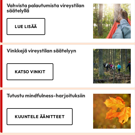
Vahvista palautumista vireystilan
säätelyllä
LUE LISÄÄ
Vinkkejä vireystilan säätelyyn
KATSO VINKIT
Tutustu mindfulness-harjoituksiin
KUUNTELE ÄÄNITTEET