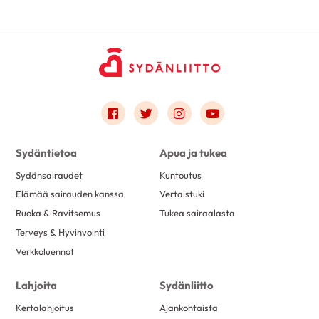
Link to facebook
Link to twitter
Link to instagram
Link to youtube
Sydäntietoa
Apua ja tukea
Sydänsairaudet
Kuntoutus
Elämää sairauden kanssa
Vertaistuki
Ruoka & Ravitsemus
Tukea sairaalasta
Terveys & Hyvinvointi
Verkkoluennot
Lahjoita
Sydänliitto
Kertalahjoitus
Ajankohtaista