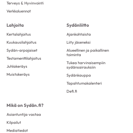
Terveys & Hyvinvointi
Verkkoluennot
Lahjoita
Sydänliitto
Kertalahjoitus
Ajankohtaista
Kuukausilahjoitus
Liity jäseneksi
Sydän-arpajaiset
Alueellinen ja paikallinen
toiminta
Testamenttilahjoitus
Tukea harvinaisempiin
Juhlakeräys
sydänsairauksiin
Muistokeräys
Sydänkauppa
Tapahtumakalenteri
Defi.fi
Mikä on Sydän.fi?
Asiantuntija vastaa
Kilpailut
Mediatiedot