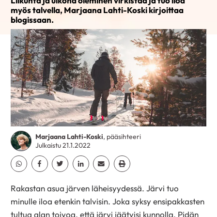
Liikunta ja ulkona oleminen virkistää ja tuo iloa
myös talvella, Marjaana Lahti-Koski kirjoittaa
blogissaan.
Marjaana Lahti-Koski
, pääsihteeri
Julkaistu 21.1.2022
Jaa Whatsapp
Jaa Facebook
Jaa Twitter
Jaa Linkedin
Jaa Email
Jaa Print
Rakastan asua järven läheisyydessä. Järvi tuo
minulle iloa etenkin talvisin. Joka syksy ensipakkasten
tultua alan toivoa, että järvi jäätyisi kunnolla. Pidän