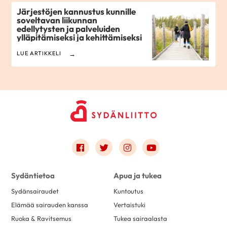
Järjestöjen kannustus kunnille
soveltavan liikunnan
edellytysten ja palveluiden
ylläpitämiseksi ja kehittämiseksi
LUE ARTIKKELI
Link to facebook
Link to twitter
Link to instagram
Link to youtube
Sydäntietoa
Apua ja tukea
Sydänsairaudet
Kuntoutus
Elämää sairauden kanssa
Vertaistuki
Ruoka & Ravitsemus
Tukea sairaalasta