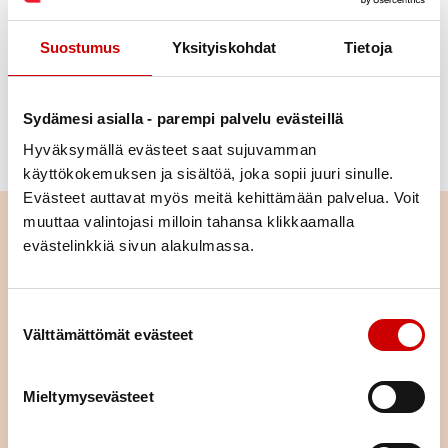
Nauti talvisesta luontoliikunnasta
Suostumus
Yksityiskohdat
Tietoja
Hiihtokausi on taas täällä
Lumikenkäily sopii kaikenikäisille
Sydämesi asialla - parempi palvelu evästeillä
Hyväksymällä evästeet saat sujuvamman
Kylmäuinti koukuttaa ja lisää kylmänsietoa
käyttökokemuksen ja sisältöä, joka sopii juuri sinulle.
Evästeet auttavat myös meitä kehittämään palvelua. Voit
muuttaa valintojasi milloin tahansa klikkaamalla
Lue seuraavaksi
evästelinkkiä sivun alakulmassa.
Pitkä tie tahdistinhoidossa –
johdoton tahdistin mahdollisti
Suostumuksen valinta
normaalin arjen
Välttämättömät evästeet
LUE ARTIKKELI
Mieltymysevästeet
Istuminen kuormittaa myös
sydäntä – näin työpäivään saa