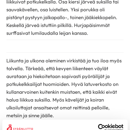
liikkuivat potkukelkalla. Osa kiersi järveä suksilla tai
sauvakävellen, osa luistellen. Yksi porukka oli
pistänyt pystyyn jalkapallo-, toinen jääkiekkopelin.
Keskellä järveä istuttiin pilkillä. Hurjapäisimmät
surffasivat lumilaudalla leijan kanssa.
Liikunta ja ulkona oleminen virkistää ja tuo iloa myös
talvella. Tärkeää, että kevyen liikenteen väylät
aurataan ja hiekoitetaan sopivasti pyöräilijät ja
potkukelkkailijat huomioiden. Hyvä latuverkosto on
kullanarvoinen kuitenkin muistaen, että kaikki eivät
halua liikkua suksilla. Myös kävelijät ja koiran
ulkoiluttajat ansaitsevat omat reittinsä pelloille,
metsiin ja sinne jäälle.
Lue myös: