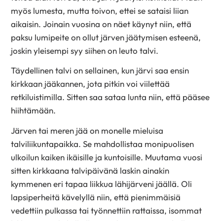
myös lumesta, mutta toivon, ettei se sataisi liian
aikaisin. Joinain vuosina on näet käynyt niin, että
paksu lumipeite on ollut järven jäätymisen esteenä,
joskin yleisempi syy siihen on leuto talvi.
Täydellinen talvi on sellainen, kun järvi saa ensin
kirkkaan jääkannen, jota pitkin voi viilettää
retkiluistimilla. Sitten saa sataa lunta niin, että pääsee
hiihtämään.
Järven tai meren jää on monelle mieluisa
talviliikuntapaikka. Se mahdollistaa monipuolisen
ulkoilun kaiken ikäisille ja kuntoisille. Muutama vuosi
sitten kirkkaana talvipäivänä laskin ainakin
kymmenen eri tapaa liikkua lähijärveni jäällä. Oli
lapsiperheitä kävelyllä niin, että pienimmäisiä
vedettiin pulkassa tai työnnettiin rattaissa, isommat