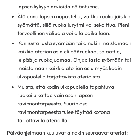
lapsen kykyyn arvioida näläntunne.
Älä anna lapsen napostella, vaikka ruoka jäisikin
syömättä, sillä ruokailurytmi voi sekoittua. Pieni
terveellinen välipala voi olla paikallaan.
Kannusta lasta syömään tai ainakin maistamaan
kaikkia aterian osia eli pääruokaa, salaattia,
leipää ja ruokajuomaa. Ohjaa lasta syömään tai
maistamaan kaikkia aterian osia myös kodin
ulkopuolella tarjottavista aterioista.
Muista, että kodin ulkopuolella tapahtuva
ruokailu kattaa vain osan lapsen
ravinnontarpeesta. Suurin osa
ravinnontarpeesta tulee täyttää kotona
tarjottavilla aterioilla.
Päiväohjelmaan kuuluvat ainakin seuraavat ateriat: