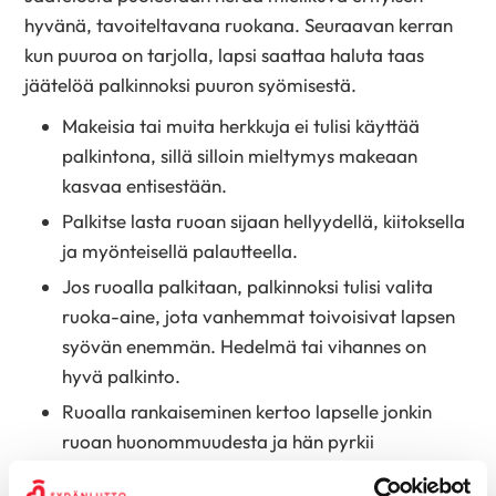
hyvänä, tavoiteltavana ruokana. Seuraavan kerran
kun puuroa on tarjolla, lapsi saattaa haluta taas
jäätelöä palkinnoksi puuron syömisestä.
Makeisia tai muita herkkuja ei tulisi käyttää
palkintona, sillä silloin mieltymys makeaan
kasvaa entisestään.
Palkitse lasta ruoan sijaan hellyydellä, kiitoksella
ja myönteisellä palautteella.
Jos ruoalla palkitaan, palkinnoksi tulisi valita
ruoka-aine, jota vanhemmat toivoisivat lapsen
syövän enemmän. Hedelmä tai vihannes on
hyvä palkinto.
Ruoalla rankaiseminen kertoo lapselle jonkin
ruoan huonommuudesta ja hän pyrkii
välttämään sitä tulevaisuudessakin