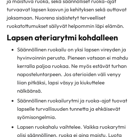
ja maistuva ruoka, sekä säännölliset ruoka-ajat
turvaavat lapsen kasvun ja kehityksen sekä auttavat
jaksamaan. Nuorena sisäistetyt terveelliset
ruokatottumukset säilyvät helpommin läpi elämän.
Lapsen ateriarytmi kohdalleen
Säännöllinen ruokailu on yksi lapsen vireyden ja
hyvinvoinnin perusta. Pieneen vatsaan ei mahdu
kerralla paljoa ruokaa. Ne myös estävät turhan
naposteluntarpeen. Jos aterioiden väli venyy
liian pitkäksi, lapsi väsyy ja kiukuttelee
nälkäänsä.
Säännöllinen ruokailurytmi ja ruoka-ajat tuovat
lapselle turvallisuuden tunnetta ja ehkäisevät
syömisongelmia.
Lapsen ruokahalu vaihtelee. Vaikka ruokarytmi
olisi säännöllinen, ruoka ei aina maistu. Luota