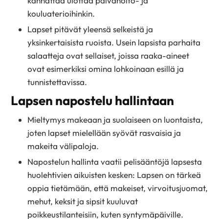
kannattaa ulottaa päivähoito- ja
kouluaterioihinkin.
Lapset pitävät yleensä selkeistä ja
yksinkertaisista ruoista. Usein lapsista parhaita
salaatteja ovat sellaiset, joissa raaka-aineet
ovat esimerkiksi omina lohkoinaan esillä ja
tunnistettavissa.
Lapsen napostelu hallintaan
Mieltymys makeaan ja suolaiseen on luontaista,
joten lapset mielellään syövät rasvaisia ja
makeita välipaloja.
Napostelun hallinta vaatii pelisääntöjä lapsesta
huolehtivien aikuisten kesken: Lapsen on tärkeä
oppia tietämään, että makeiset, virvoitusjuomat,
mehut, keksit ja sipsit kuuluvat
poikkeustilanteisiin, kuten syntymäpäiville.