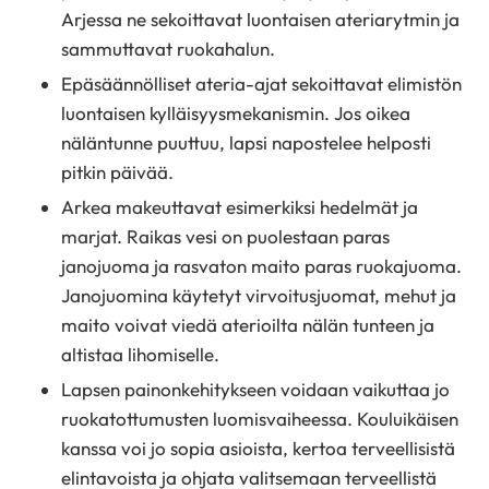
Arjessa ne sekoittavat luontaisen ateriarytmin ja
sammuttavat ruokahalun.
Epäsäännölliset ateria-ajat sekoittavat elimistön
luontaisen kylläisyysmekanismin. Jos oikea
näläntunne puuttuu, lapsi napostelee helposti
pitkin päivää.
Arkea makeuttavat esimerkiksi hedelmät ja
marjat. Raikas vesi on puolestaan paras
janojuoma ja rasvaton maito paras ruokajuoma.
Janojuomina käytetyt virvoitusjuomat, mehut ja
maito voivat viedä aterioilta nälän tunteen ja
altistaa lihomiselle.
Lapsen painonkehitykseen voidaan vaikuttaa jo
ruokatottumusten luomisvaiheessa. Kouluikäisen
kanssa voi jo sopia asioista, kertoa terveellisistä
elintavoista ja ohjata valitsemaan terveellistä