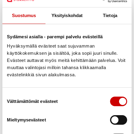
”
Syö kiltisti jauhelihakeitto niin saat katsoa sen jälkeen
telkkaria.
”
Suostumus
Yksityiskohdat
Tietoja
Lapsesta voi tuntua, että ruoka, jonka syömisestä
täytyy erikseen palkita, ei voi olla hyvää.
Sydämesi asialla - parempi palvelu evästeillä
Pakottaminen, suostuttelu tai tuputtaminen ei
Hyväksymällä evästeet saat sujuvamman
ratkaise ruokaan tai ruokailuun liittyviä
käyttökokemuksen ja sisältöä, joka sopii juuri sinulle.
ongelmia. Lapsen mieltymys tuputettuun
Evästeet auttavat myös meitä kehittämään palvelua. Voit
ruokaan yleensä vähenee ja koko
muuttaa valintojasi milloin tahansa klikkaamalla
ruokailutilanteesta saattaa jäädä ikävä
evästelinkkiä sivun alakulmassa.
mielikuva.
Tehkää lapsen kanssa sopimus siitä, että kaikkea,
Suostumuksen valinta
mitä tarjotaan, tulee maistaa, mutta mitään ei
Välttämättömät evästeet
ole pakko syödä loppuun.
Ruokarajat
Mieltymysevästeet
Anna lapselle mahdollisuus vaikuttaa ruokien