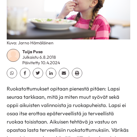
Kuva: Jarno Hämäläinen
Tuija Pusa
Julkaistu 6.8.2018
Päivitetty 10.4.2024
Jaa Whatsapp
Jaa Facebook
Jaa Twitter
Jaa Linkedin
Jaa Email
Jaa Print
Ruokatottumukset opitaan pienestä pitäen: Lapsi
seuraa tarkkaan, mitä ja miten muut syövät sekä
oppii aikuisten valinnoista ja ruokapuheista. Lapsi ei
osaa itse erottaa epäterveellistä ja terveellistä
ruokaa toisistaan. Aikuisen tehtävä ja vastuu on
opastaa lasta terveellisiin ruokatottumuksiin. Värikäs