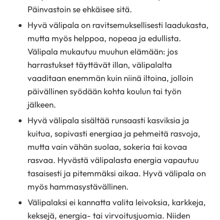
Päinvastoin se ehkäisee sitä.
Hyvä välipala on ravitsemuksellisesti laadukasta,
mutta myös helppoa, nopeaa ja edullista.
Välipala mukautuu muuhun elämään: jos
harrastukset täyttävät illan, välipalalta
vaaditaan enemmän kuin niinä iltoina, jolloin
päivällinen syödään kohta koulun tai työn
jälkeen.
Hyvä välipala sisältää runsaasti kasviksia ja
kuitua, sopivasti energiaa ja pehmeitä rasvoja,
mutta vain vähän suolaa, sokeria tai kovaa
rasvaa. Hyvästä välipalasta energia vapautuu
tasaisesti ja pitemmäksi aikaa. Hyvä välipala on
myös hammasystävällinen.
Välipalaksi ei kannatta valita leivoksia, karkkeja,
keksejä, energia- tai virvoitusjuomia. Niiden