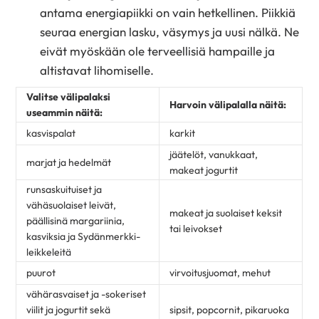
antama energiapiikki on vain hetkellinen. Piikkiä
seuraa energian lasku, väsymys ja uusi nälkä. Ne
eivät myöskään ole terveellisiä hampaille ja
altistavat lihomiselle.
Valitse välipalaksi
Harvoin välipalalla näitä:
useammin näitä:
kasvispalat
karkit
jäätelöt, vanukkaat,
marjat ja hedelmät
makeat jogurtit
runsaskuituiset ja
vähäsuolaiset leivät,
makeat ja suolaiset keksit
päällisinä margariinia,
tai leivokset
kasviksia ja Sydänmerkki-
leikkeleitä
puurot
virvoitusjuomat, mehut
vähärasvaiset ja -sokeriset
viilit ja jogurtit sekä
sipsit, popcornit, pikaruoka