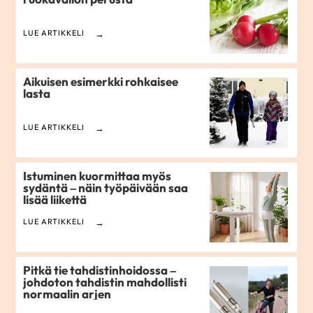
LUE ARTIKKELI
Aikuisen esimerkki rohkaisee
lasta
LUE ARTIKKELI
Istuminen kuormittaa myös
sydäntä – näin työpäivään saa
lisää liikettä
LUE ARTIKKELI
Pitkä tie tahdistinhoidossa –
johdoton tahdistin mahdollisti
normaalin arjen