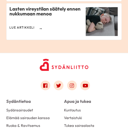
Lasten vireystilan säätely ennen
nukkumaan menoa
LUE ARTIKKELI
Link to facebook
Link to twitter
Link to instagram
Link to youtube
Sydäntietoa
Apua ja tukea
Sydänsairaudet
Kuntoutus
Elämää sairauden kanssa
Vertaistuki
Ruoka & Ravitsemus
Tukea sairaalasta