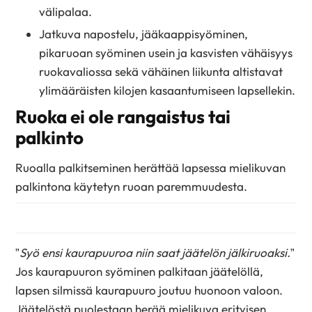
välipalaa.
Jatkuva napostelu, jääkaappisyöminen,
pikaruoan syöminen usein ja kasvisten vähäisyys
ruokavaliossa sekä vähäinen liikunta altistavat
ylimääräisten kilojen kasaantumiseen lapsellekin.
Ruoka ei ole rangaistus tai
palkinto
Ruoalla palkitseminen herättää lapsessa mielikuvan
palkintona käytetyn ruoan paremmuudesta.
”
Syö ensi kaurapuuroa niin saat jäätelön jälkiruoaksi.
”
Jos kaurapuuron syöminen palkitaan jäätelöllä,
lapsen silmissä kaurapuuro joutuu huonoon valoon.
Jäätelöstä puolestaan herää mielikuva erityisen