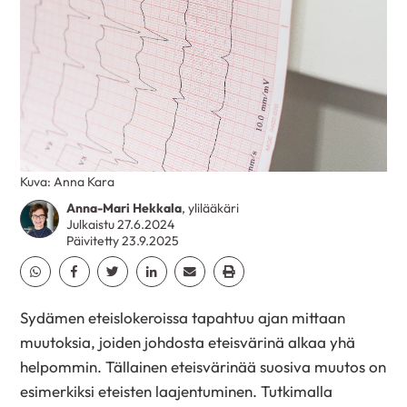
Kuva: Anna Kara
Anna-Mari Hekkala
, ylilääkäri
Julkaistu 27.6.2024
Päivitetty 23.9.2025
Jaa Whatsapp
Jaa Facebook
Jaa Twitter
Jaa Linkedin
Jaa Email
Jaa Print
Sydämen eteislokeroissa tapahtuu ajan mittaan
muutoksia, joiden johdosta eteisvärinä alkaa yhä
helpommin. Tällainen eteisvärinää suosiva muutos on
esimerkiksi eteisten laajentuminen. Tutkimalla