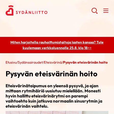
Miten harjoitella rauhoittumistaitoja lasten kanssa? Tule
kuulemaan
verkkoluennolle 25.8. klo 18
>>
Etusivu
/
Sydänsairaudet
/
Eteisvärinä
/
Pysyvän eteisvärinän hoito
Pysyvän eteisvärinän hoito
Eteisvärinätaipumus on yleensä pysyvä, ja ajan
mittaan rytmihäiriö uusiutuu mielellään. Monesti
hyvin hallittu eteisvärinärytmi on parempi
vaihtoehto kuin jatkuva normaalin sinusrytmin ja
eteisvärinän vaihtelu.