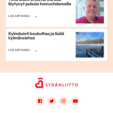
löytynyt pulssia tunnustelemalla
LUE ARTIKKELI
Kylmäuinti koukuttaa ja lisää
kylmänsietoa
LUE ARTIKKELI
Link to facebook
Link to twitter
Link to instagram
Link to youtube