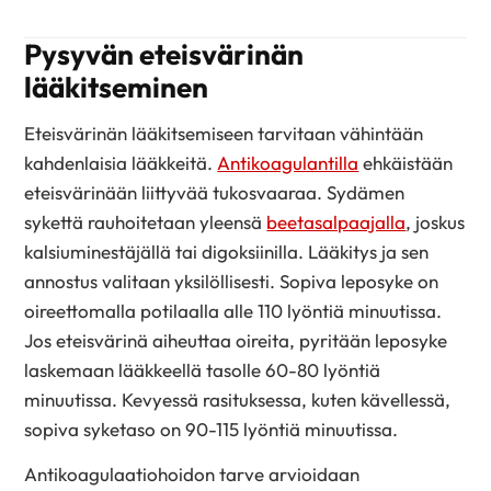
Pysyvän eteisvärinän
lääkitseminen
Eteisvärinän lääkitsemiseen tarvitaan vähintään
kahdenlaisia lääkkeitä.
Antikoagulantilla
ehkäistään
eteisvärinään liittyvää tukosvaaraa. Sydämen
sykettä rauhoitetaan yleensä
beetasalpaajalla
, joskus
kalsiuminestäjällä tai digoksiinilla. Lääkitys ja sen
annostus valitaan yksilöllisesti. Sopiva leposyke on
oireettomalla potilaalla alle 110 lyöntiä minuutissa.
Jos eteisvärinä aiheuttaa oireita, pyritään leposyke
laskemaan lääkkeellä tasolle 60-80 lyöntiä
minuutissa. Kevyessä rasituksessa, kuten kävellessä,
sopiva syketaso on 90-115 lyöntiä minuutissa.
Antikoagulaatiohoidon tarve arvioidaan