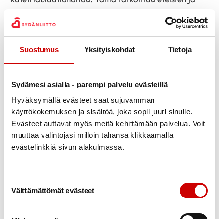
kammioiden välissä olevan yhteyden, eräänlaisen
sähköjohdon täydellistä katkaisua. Toimenpide
edellyttää
tahdistinta
. Eteiset jäävät värinätilaan, ja
Suostumus
Yksityiskohdat
Tietoja
tahdistin määrää sydämen sykkeen. Toimenpide on
peruuttamaton, mutta auttaa potilasta, koska sydän
ei koskaan enää lyö häiritsevän nopeasti.
Lue lisää
Sydämesi asialla - parempi palvelu evästeillä
eteis-kammiosolmukkeen katetrihoidosta
.
Hyväksymällä evästeet saat sujuvamman
Elämä pysyvän eteisvärinän
käyttökokemuksen ja sisältöä, joka sopii juuri sinulle.
kanssa
Evästeet auttavat myös meitä kehittämään palvelua. Voit
muuttaa valintojasi milloin tahansa klikkaamalla
Vaikka eteisvärinä on vallitsevana rytminä, se ei
evästelinkkiä sivun alakulmassa.
aiheuta rajoitteita elämään. Matkustaminen,
saunominen, liikunta, autoilu ja muut normaalin
Suostumuksen valinta
elämän toiminnot ovat sallittuja. Vaikka eteisvärinä
Välttämättömät evästeet
jää vallitsevaksi rytmiksi eikä rytminsiirtoja tai muita
normaaliin rytmiin tähtääviä toimia enää tehdä,