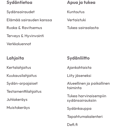
Sydäntietoa
Apua ja tukea
Sydänsairaudet
Kuntoutus
Elämää sairauden kanssa
Vertaistuki
Ruoka & Ravitsemus
Tukea sairaalasta
Terveys & Hyvinvointi
Verkkoluennot
Lahjoita
Sydänliitto
Kertalahjoitus
Ajankohtaista
Kuukausilahjoitus
Liity jäseneksi
Sydän-arpajaiset
Alueellinen ja paikallinen
toiminta
Testamenttilahjoitus
Tukea harvinaisempiin
Juhlakeräys
sydänsairauksiin
Muistokeräys
Sydänkauppa
Tapahtumakalenteri
Defi.fi