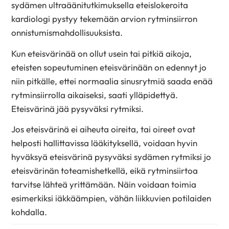
sydämen ultraäänitutkimuksella eteislokeroita
kardiologi pystyy tekemään arvion rytminsiirron
onnistumismahdollisuuksista.
Kun eteisvärinää on ollut usein tai pitkiä aikoja,
eteisten sopeutuminen eteisvärinään on edennyt jo
niin pitkälle, ettei normaalia sinusrytmiä saada enää
rytminsiirrolla aikaiseksi, saati ylläpidettyä.
Eteisvärinä jää pysyväksi rytmiksi.
Jos eteisvärinä ei aiheuta oireita, tai oireet ovat
helposti hallittavissa lääkityksellä, voidaan hyvin
hyväksyä eteisvärinä pysyväksi sydämen rytmiksi jo
eteisvärinän toteamishetkellä, eikä rytminsiirtoa
tarvitse lähteä yrittämään. Näin voidaan toimia
esimerkiksi iäkkäämpien, vähän liikkuvien potilaiden
kohdalla.