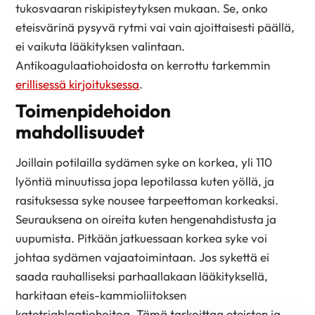
tukosvaaran riskipisteytyksen mukaan. Se, onko
eteisvärinä pysyvä rytmi vai vain ajoittaisesti päällä,
ei vaikuta lääkityksen valintaan.
Antikoagulaatiohoidosta on kerrottu tarkemmin
erillisessä kirjoituksessa
.
Toimenpidehoidon
mahdollisuudet
Joillain potilailla sydämen syke on korkea, yli 110
lyöntiä minuutissa jopa lepotilassa kuten yöllä, ja
rasituksessa syke nousee tarpeettoman korkeaksi.
Seurauksena on oireita kuten hengenahdistusta ja
uupumista. Pitkään jatkuessaan korkea syke voi
johtaa sydämen vajaatoimintaan. Jos sykettä ei
saada rauhalliseksi parhaallakaan lääkityksellä,
harkitaan eteis-kammioliitoksen
katetriablaatiohoitoa. Tämä tarkoittaa eteisten ja