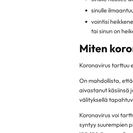
sinulle ilmaant
vointisi heikken
tai sinun on hei
Miten koro
Koronavirus tarttuu e
On mahdollista, että 
aivastanut käsiinsä j
välityksellä tapahtuvi
Koronavirus voi tartt
syntyy suurempien pis