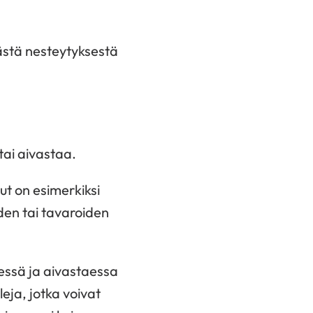
västä nesteytyksestä
tai aivastaa.
ut on esimerkiksi
iden tai tavaroiden
iessä ja aivastaessa
eja, jotka voivat