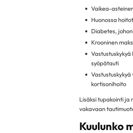
Vaikea-asteine
Huonossa hoito
Diabetes, johon l
Krooninen maks
Vastustuskykyä 
syöpätauti
Vastustuskykyä 
kortisonihoito
Lisäksi tupakointi ja 
vakavaan tautimuoto
Kuulunko m