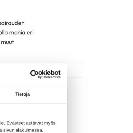
nsairauden
olla monia eri
s muut
Tietoja
 päänsärky, kuume,
le. Evästeet auttavat myös
puli ja pahoinvointi.
iä sivun alakulmassa.