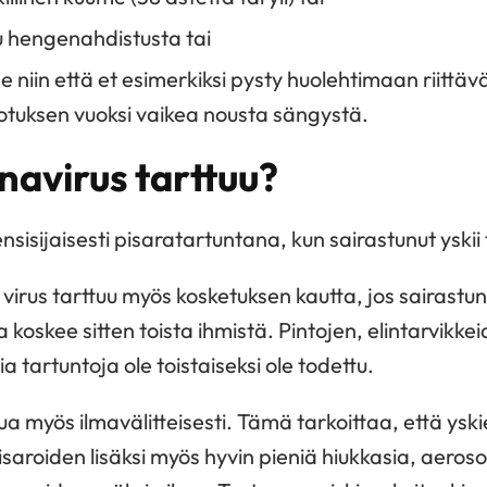
uu hengenahdistusta tai
ee niin että et esimerkiksi pysty huolehtimaan riittä
kotuksen vuoksi vaikea nousta sängystä.
navirus tarttuu?
nsisijaisesti pisaratartuntana, kun sairastunut yskii 
virus tarttuu myös kosketuksen kautta, jos sairastun
a koskee sitten toista ihmistä. Pintojen, elintarvikke
a tartuntoja ole toistaiseksi ole todettu.
ua myös ilmavälitteisesti. Tämä tarkoittaa, että ysk
aroiden lisäksi myös hyvin pieniä hiukkasia, aerosol