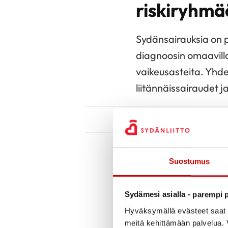
riskiryhmä
Sydänsairauksia on pa
diagnoosin omaavilla 
vaikeusasteita. Yhde
liitännäissairaudet ja 
Lue lisää yleisimpiin 
Suostumus
Mitkä ovat
Sydämesi asialla - parempi p
Koronavirus aiheuttaa
Hyväksymällä evästeet saat s
yskä, nuha, kurkkukip
meitä kehittämään palvelua. V