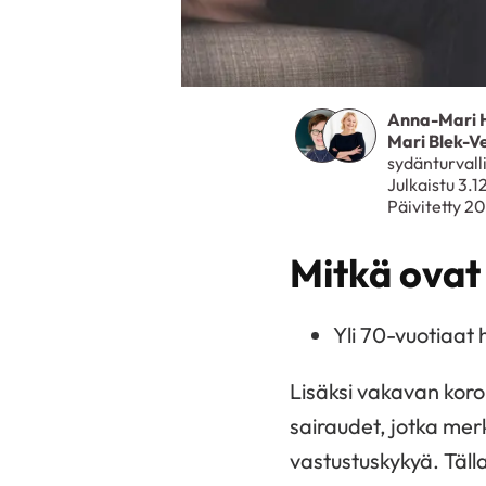
Anna-Mari 
Mari Blek-V
sydänturvalli
Julkaistu 3.1
Päivitetty 2
Mitkä ovat
Yli 70-vuotiaat 
Lisäksi vakavan koron
sairaudet, jotka mer
vastustuskykyä. Täll