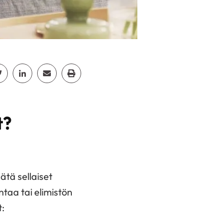
cebook
Jaa Twitter
Jaa Linkedin
Jaa Email
Jaa Print
t?
ätä sellaiset
taa tai elimistön
t: