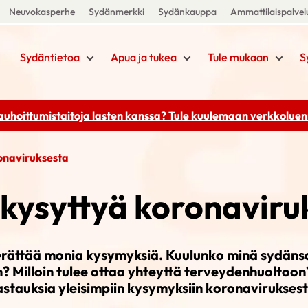
Neuvokasperhe
Sydänmerkki
Sydänkauppa
Ammattilaispalvel
Sydäntietoa
Apua ja tukea
Tule mukaan
S
rauhoittumistaitoja lasten kanssa? Tule kuulemaan
verkkoluenn
onaviruksesta
 kysyttyä koronaviru
rättää monia kysymyksiä. Kuulunko minä sydänsa
? Milloin tulee ottaa yhteyttä terveydenhuolto
astauksia yleisimpiin kysymyksiin koronaviruksest