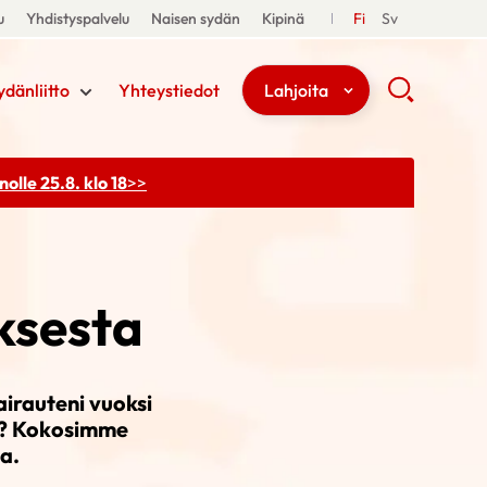
u
Yhdistyspalvelu
Naisen sydän
Kipinä
Fi
Sv
ydänliitto
Yhteystiedot
Lahjoita
olle 25.8. klo 18
>>
ksesta
irauteni vuoksi
on? Kokosimme
a.