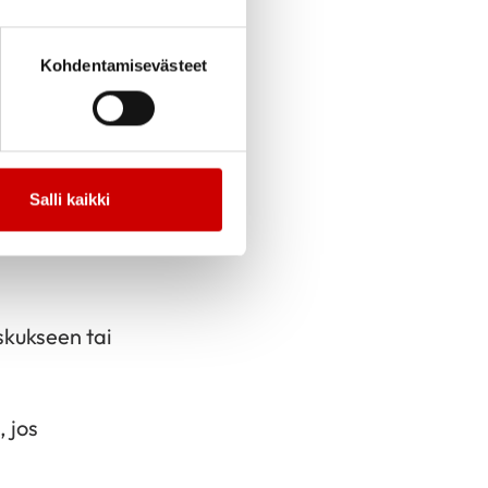
ahdistus, korkea
Kohdentamisevästeet
Salli kaikki
eyttä
skukseen tai
 jos