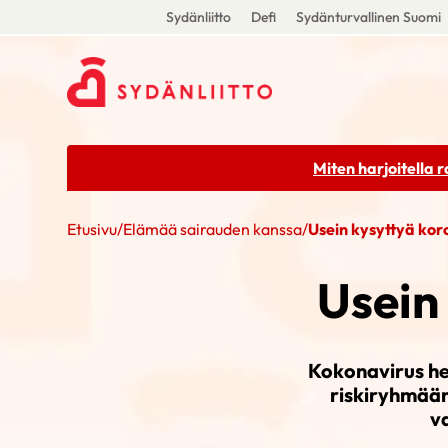
Sydänliitto
Defi
Sydänturvallinen Suomi
Miten harjoitella 
Etusivu
/
Elämää sairauden kanssa
/
Usein kysyttyä kor
Usein
Kokonavirus he
riskiryhmään
v