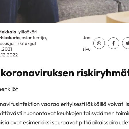
Hekkala
, ylilääkäri
ehkaluoto
, asiantuntija,
Jaa
suus ja riskitekijät
Jaa Whatsapp
Jaa Fa
2.2021
sivu
0.12.2022
 koronaviruksen riskiryhmä
henkilöt
avirusinfektion vaaraa erityisesti iäkkäillä voivat lis
kittävästi huonontavat keuhkojen tai sydämen toimin
aisia ovat esimerkiksi seuraavat pitkäaikaissairaude