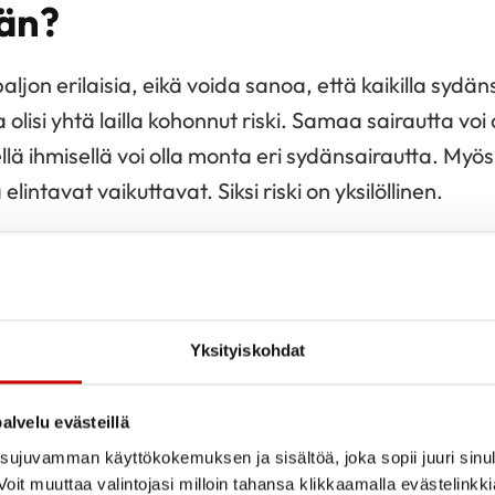
än?
ljon erilaisia, eikä voida sanoa, että kaikilla sydä
olisi yhtä lailla kohonnut riski. Samaa sairautta voi 
llä ihmisellä voi olla monta eri sydänsairautta. Myö
elintavat vaikuttavat. Siksi riski on yksilöllinen.
sydänsairauksiin liittyvästä riskistä
.
Yksityiskohdat
 koronaviruksen oireet?
alvelu evästeillä
 äkillisen hengitystieinfektion. Oireita voivat olla
ujuvamman käyttökokemuksen ja sisältöä, joka sopii juuri sinul
u, lihaskipu, väsymys, haju- ja makuaistin häiriöt, ri
oit muuttaa valintojasi milloin tahansa klikkaamalla evästelinkk