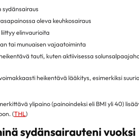
n sydänsairaus
tasapainossa oleva keuhkosairaus
iittyy elinvaurioita
an tai munuaisen vajaatoiminta
heikentävä tauti, kuten aktiivisessa solunsalpaajah
voimakkaasti heikentävä lääkitys, esimerkiksi suur
merkittävä ylipaino (painoindeksi eli BMI yli 40) lisää
on. (
THL
)
inä sydänsairauteni vuoksi