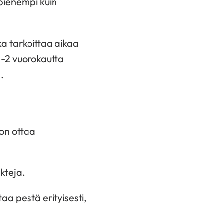
pienempi kuin
ka tarkoittaa aikaa
1-2 vuorokautta
.
on ottaa
kteja.
aa pestä erityisesti,