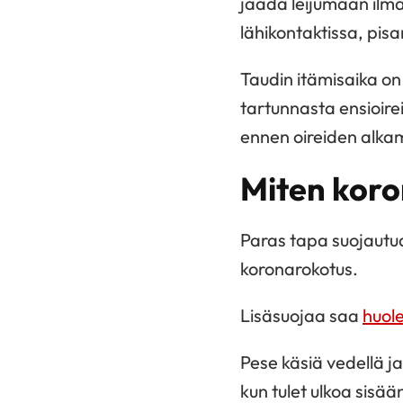
jäädä leijumaan ilma
lähikontaktissa, pis
Taudin itämisaika on
tartunnasta ensioire
ennen oireiden alkam
Miten koro
Paras tapa suojautu
koronarokotus.
Lisäsuojaa saa
huole
Pese käsiä vedellä j
kun tulet ulkoa sisään