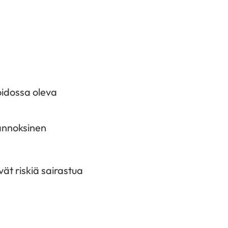
oidossa oleva
iannoksinen
vät riskiä sairastua