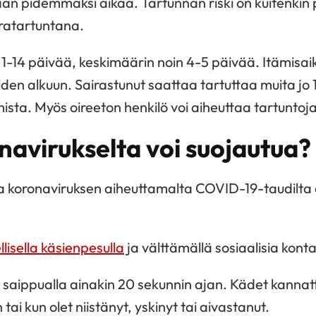
an pidemmäksi aikaa. Tartunnan riski on kuitenkin 
aratartuntana.
 1-14 päivää, keskimäärin noin 4-5 päivää. Itämisai
iden alkuun. Sairastunut saattaa tartuttaa muita jo 
ista. Myös oireeton henkilö voi aiheuttaa tartuntoja
navirukselta voi suojautua?
a koronaviruksen aiheuttamalta COVID-19-taudilta 
llisella käsienpesulla
ja välttämällä sosiaalisia konta
a saippualla ainakin 20 sekunnin ajan. Kädet kannatt
 tai kun olet niistänyt, yskinyt tai aivastanut.