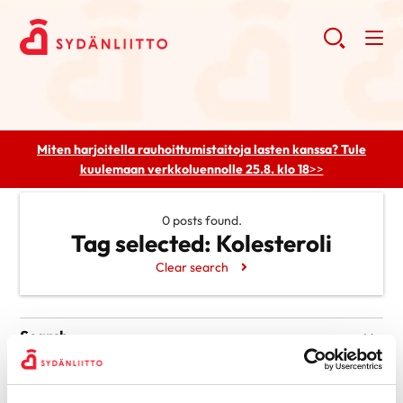
Miten harjoitella rauhoittumistaitoja lasten kanssa? Tule
kuulemaan
verkkoluennolle 25.8. klo 18
>>
0 posts found.
Tag selected:
Kolesteroli
Clear search
Search
Search
Categories