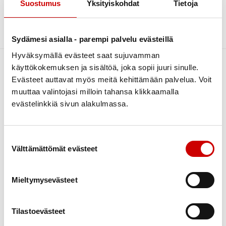
Elämää sairauden kanssa
Archive
Suostumus
Yksityiskohdat
Tietoja
Kuntoutuminen
Lääkehoito
Sorry, no posts matched your criteria.
Sydämesi asialla - parempi palvelu evästeillä
Läheiset ja perhe
Hyväksymällä evästeet saat sujuvamman
Matkustaminen
käyttökokemuksen ja sisältöä, joka sopii juuri sinulle.
Omahoito ja seuranta
Evästeet auttavat myös meitä kehittämään palvelua. Voit
muuttaa valintojasi milloin tahansa klikkaamalla
Palveluita sairastuneelle
evästelinkkiä sivun alakulmassa.
Link to facebook
Link to twitter
Link to instagram
Link to youtube
Sairastuneen liikunta
Seksuaalisuus
Sydäntietoa
Apua ja tukea
Suostumuksen valinta
Sosiaaliturva
Välttämättömät evästeet
Sydänsairaudet
Kuntoutus
Toipuminen ja sopeutuminen
Elämää sairauden kanssa
Vertaistuki
Vertaistuki
Ruoka & Ravitsemus
Tukea sairaalasta
Mieltymysevästeet
Elvytys
Terveys & Hyvinvointi
Verkkoluennot
Koronakysymykset
Tilastoevästeet
Kulttuuri