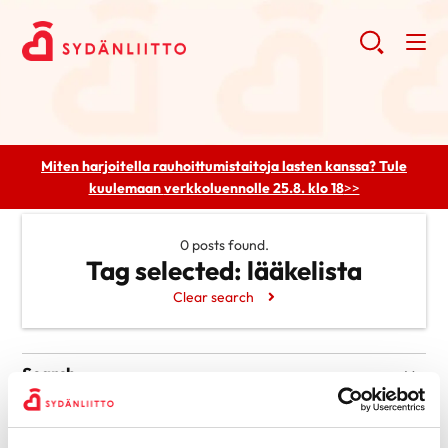
Miten harjoitella rauhoittumistaitoja lasten kanssa? Tule
kuulemaan
verkkoluennolle 25.8. klo 18
>>
0 posts found.
Tag selected:
lääkelista
Clear search
Search
Search
Categories