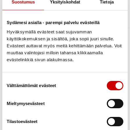
Elämää sairauden kanssa
Archive
Suostumus
Yksityiskohdat
Tietoja
Kuntoutuminen
Lääkehoito
Sorry, no posts matched your criteria.
Sydämesi asialla - parempi palvelu evästeillä
Läheiset ja perhe
Hyväksymällä evästeet saat sujuvamman
Matkustaminen
käyttökokemuksen ja sisältöä, joka sopii juuri sinulle.
Omahoito ja seuranta
Evästeet auttavat myös meitä kehittämään palvelua. Voit
muuttaa valintojasi milloin tahansa klikkaamalla
Palveluita sairastuneelle
evästelinkkiä sivun alakulmassa.
Link to facebook
Link to twitter
Link to instagram
Link to youtube
Sairastuneen liikunta
Seksuaalisuus
Sydäntietoa
Apua ja tukea
Suostumuksen valinta
Sosiaaliturva
Välttämättömät evästeet
Sydänsairaudet
Kuntoutus
Toipuminen ja sopeutuminen
Elämää sairauden kanssa
Vertaistuki
Vertaistuki
Ruoka & Ravitsemus
Tukea sairaalasta
Mieltymysevästeet
Elvytys
Terveys & Hyvinvointi
Verkkoluennot
Koronakysymykset
Tilastoevästeet
Kulttuuri