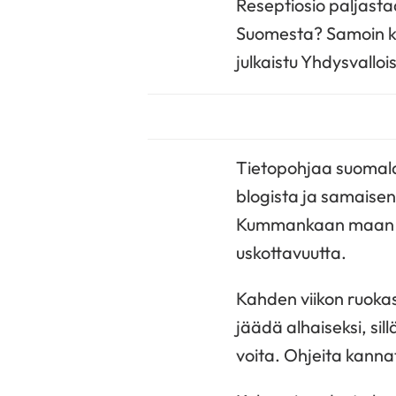
Reseptiosio paljastaa
Suomesta? Samoin ku
julkaistu Yhdysvallo
Tietopohjaa suomalai
blogista ja samaisen
Kummankaan maan vers
uskottavuutta.
Kahden viikon ruoka
jäädä alhaiseksi, sil
voita. Ohjeita kannat