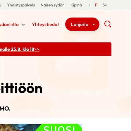
u
Yhdistyspalvelu
Naisen sydän
Kipinä
Fi
Sv
ydänliitto
Yhteystiedot
Lahjoita
olle 25.8. klo 18
>>
ittiöön
EMO.