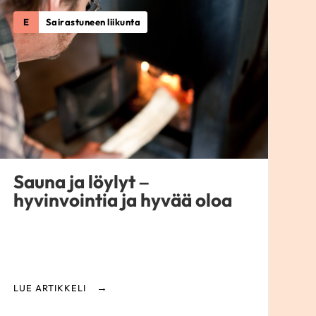
E
Sairastuneen liikunta
Sauna ja löylyt –
hyvinvointia ja hyvää oloa
LUE ARTIKKELI