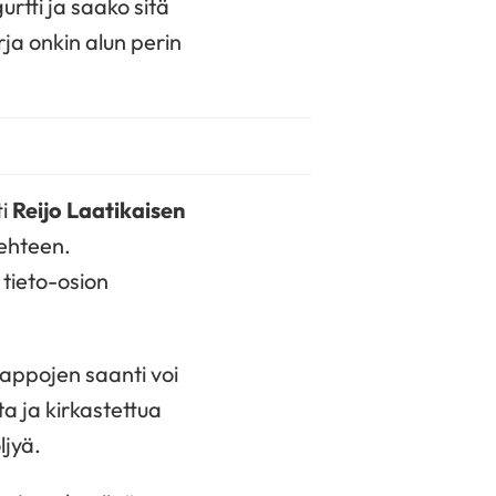
rtti ja saako sitä
a onkin alun perin
ti
Reijo Laatikaisen
lehteen.
 tieto-osion
appojen saanti voi
ta ja kirkastettua
ljyä.