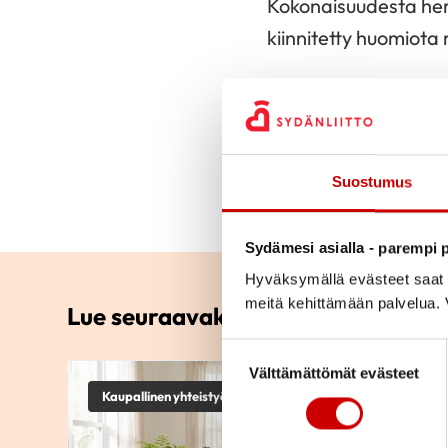
Kokonaisuudesta herä
kiinnitetty huomiot
Kirja ei anna kovin 
välttämään riisiä, mu
kunhan muistaa katso
esimerkiksi tarvitse
Suostumus
Sydämesi asialla - parempi p
Hyväksymällä evästeet saat s
meitä kehittämään palvelua. V
Lue seuraavaksi
Suostumuksen valinta
Välttämättömät evästeet
Kaupallinen yhteistyö