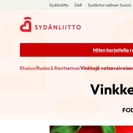
Sydänliitto
Defi
Sydänturvallinen Suomi
Miten harjoitella 
Etusivu
/
Ruoka & Ravitsemus
/
Vinkkejä vatsavaivaisen
Vinkke
FOD