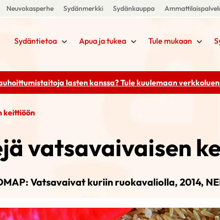
Neuvokasperhe
Sydänmerkki
Sydänkauppa
Ammattilaispalvel
Sydäntietoa
Apua ja tukea
Tule mukaan
S
rauhoittumistaitoja lasten kanssa? Tule kuulemaan
verkkoluenn
 keittiöön
jä vatsavaivaisen ke
MAP: Vatsavaivat kuriin ruokavaliolla, 2014, N