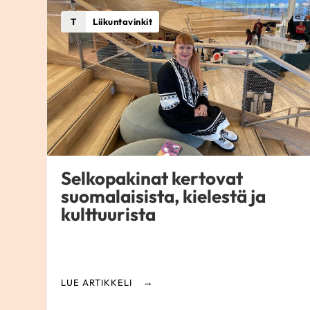
T
Liikuntavinkit
Selkopakinat kertovat
suomalaisista, kielestä ja
kulttuurista
LUE ARTIKKELI