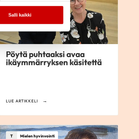
Salli kaikki
Pöytä puhtaaksi avaa
ikäymmärryksen käsitettä
LUE ARTIKKELI
T
Mielen hyvinvointi