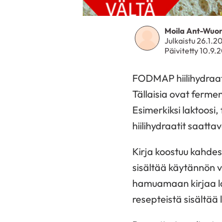
Moila Ant-Wuor
Julkaistu 26.1.2
Päivitetty 10.9.
FODMAP hiilihydraatit
Tällaisia ovat fermen
Esimerkiksi laktoosi,
hiilihydraatit saatta
Kirja koostuu kahde
sisältää käytännön v
hamuamaan kirjaa lain
resepteistä sisältää 