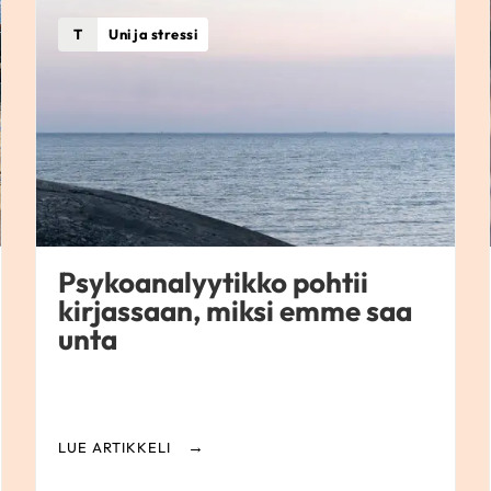
T
Uni ja stressi
Psykoanalyytikko pohtii
kirjassaan, miksi emme saa
unta
LUE ARTIKKELI