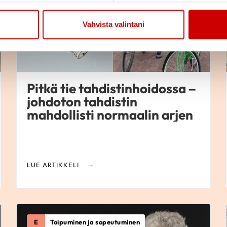
Vahvista valintani
Pitkä tie tahdistinhoidossa –
johdoton tahdistin
mahdollisti normaalin arjen
LUE ARTIKKELI
E
Toipuminen ja sopeutuminen