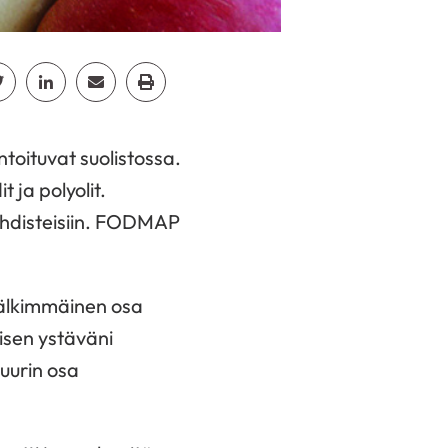
cebook
Jaa Twitter
Jaa Linkedin
Jaa Email
Jaa Print
ntoituvat suolistossa.
 ja polyolit.
n yhdisteisiin. FODMAP
jälkimmäinen osa
isen ystäväni
suurin osa