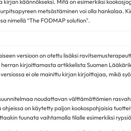
 kirjan käännökseksi. Mitä on esimerkiksi kookosjogu
rpitsapyreen metsästäminen voi olla hankalaa. Kirj
issa nimellä “The FODMAP solution”.
seen versioon on otettu lisäksi ravitsemusterapeut
 herran kirjoittamasta artikkelista Suomen Lääkäri
iossa ei ole mainittu kirjan kirjoittajaa, mikä syö
suunnitelmaa noudattavan välttämättömien rasvah
lä ohjeissa on käytetty paljon kookospohjaisia tuottei
taakin tuunata vaihtamalla tilalle esimerkiksi rypsiö