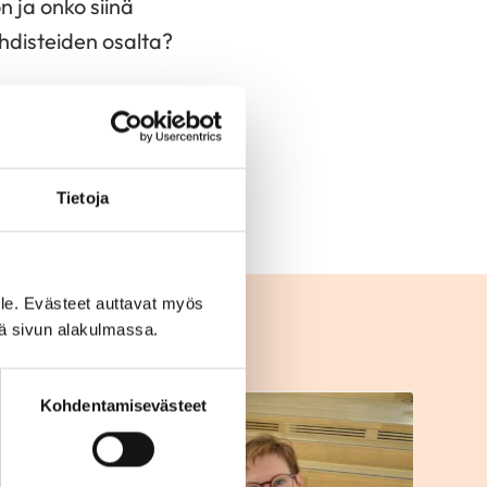
 ja onko siinä
hdisteiden osalta?
iksi käsketään
asta varmasti saa,
otteinen henkilö
Tietoja
le. Evästeet auttavat myös
iä sivun alakulmassa.
Kohdentamisevästeet
T
Mielen hyvinvointi