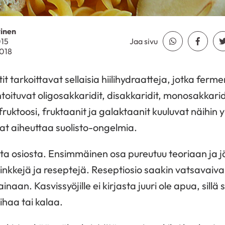
inen
015
Jaa sivu
Jaa Whatsapp
Jaa Fa
2018
 tarkoittavat sellaisia hiilihydraatteja, jotka ferme
toituvat oligosakkaridit, disakkaridit, monosakkaridit
 fruktoosi, fruktaanit ja galaktaanit kuuluvat näihi
vat aiheuttaa suolisto-ongelmia.
sta osiosta. Ensimmäinen osa pureutuu teoriaan ja 
inkkejä ja reseptejä. Reseptiosio saakin vatsavaiva
aan. Kasvissyöjille ei kirjasta juuri ole apua, sillä 
lihaa tai kalaa.