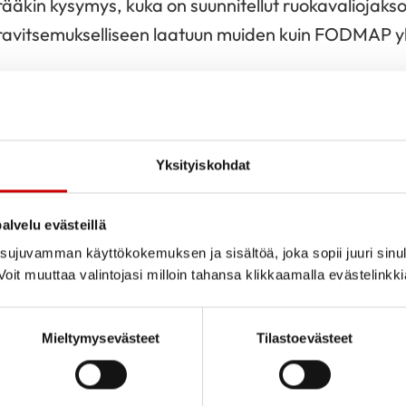
äkin kysymys, kuka on suunnitellut ruokavaliojakson
a ravitsemukselliseen laatuun muiden kuin FODMAP y
asiantuntevaa kuvaa ensilukemalla. Kirjassa esimerk
tta suositellaan sushia. Vinkkejä ruoanlaittoon kirj
a ohjeita kriittisten lasien läpi. Mihin FODMAP-raj
e Kosher suolaa?
Yksityiskohdat
alvelu evästeillä
ujuvamman käyttökokemuksen ja sisältöä, joka sopii juuri sinul
oit muuttaa valintojasi milloin tahansa klikkaamalla evästelinkk
Mieltymysevästeet
Tilastoevästeet
Kaupallinen yhteistyö