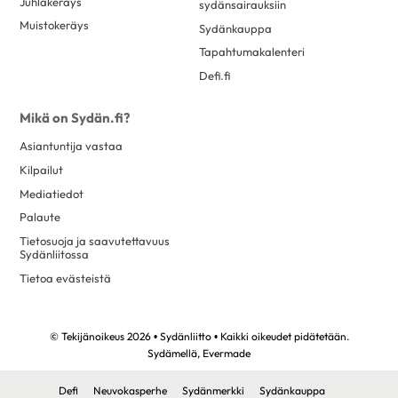
Juhlakeräys
sydänsairauksiin
Muistokeräys
Sydänkauppa
Tapahtumakalenteri
Defi.fi
Mikä on Sydän.fi?
Asiantuntija vastaa
Kilpailut
Mediatiedot
Palaute
Tietosuoja ja saavutettavuus
Sydänliitossa
Tietoa evästeistä
© Tekijänoikeus 2026 • Sydänliitto • Kaikki oikeudet pidätetään.
Sydämellä,
Evermade
Defi
Neuvokasperhe
Sydänmerkki
Sydänkauppa