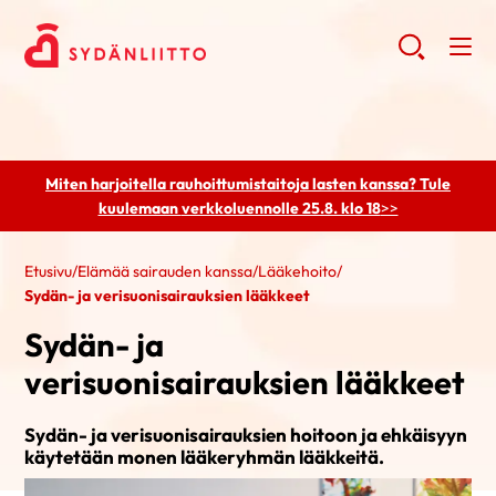
Miten harjoitella rauhoittumistaitoja lasten kanssa? Tule
kuulemaan
verkkoluennolle 25.8. klo 18
>>
Etusivu
/
Elämää sairauden kanssa
/
Lääkehoito
/
Sydän- ja verisuonisairauksien lääkkeet
Sydän- ja
verisuonisairauksien lääkkeet
Sydän- ja verisuonisairauksien hoitoon ja ehkäisyyn
käytetään monen lääkeryhmän lääkkeitä.