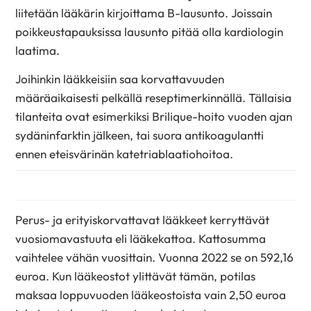
liitetään lääkärin kirjoittama B-lausunto. Joissain
poikkeustapauksissa lausunto pitää olla kardiologin
laatima.
Joihinkin lääkkeisiin saa korvattavuuden
määräaikaisesti pelkällä reseptimerkinnällä. Tällaisia
tilanteita ovat esimerkiksi Brilique-hoito vuoden ajan
sydäninfarktin jälkeen, tai suora antikoagulantti
ennen eteisvärinän katetriablaatiohoitoa.
Perus- ja erityiskorvattavat lääkkeet kerryttävät
vuosiomavastuuta eli lääkekattoa. Kattosumma
vaihtelee vähän vuosittain. Vuonna 2022 se on 592,16
euroa. Kun lääkeostot ylittävät tämän, potilas
maksaa loppuvuoden lääkeostoista vain 2,50 euroa