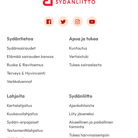
Link to facebook
Link to twitter
Link to instagram
Link to youtube
Sydäntietoa
Apua ja tukea
Sydänsairaudet
Kuntoutus
Elämää sairauden kanssa
Vertaistuki
Ruoka & Ravitsemus
Tukea sairaalasta
Terveys & Hyvinvointi
Verkkoluennot
Lahjoita
Sydänliitto
Kertalahjoitus
Ajankohtaista
Kuukausilahjoitus
Liity jäseneksi
Sydän-arpajaiset
Alueellinen ja paikallinen
toiminta
Testamenttilahjoitus
Tukea harvinaisempiin