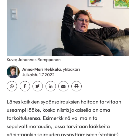
Kuva; Johannes Romppanen
Anna-Mari Hekkala
, ylilääkäri
Julkaistu 1.7.2022
Jaa Whatsapp
Jaa Facebook
Jaa Twitter
Jaa Linkedin
Jaa Email
Jaa Print
Lähes kaikkien sydänsairauksien hoitoon tarvitaan
useampi lääke, koska niistä jokaisella on oma
tarkoituksensa. Esimerkkinä voi mainita
sepelvaltimotaudin, jossa tarvitaan lääkkeitä
vähintäänkin sairauden pysäyttämiseen (statiinit),