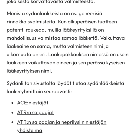
jokaisesta korvattavasta valmisteesta.
Monista sydänlääkkeistä on ns. geneerisiä
rinnakkaisvalmisteita. Kun alkuperäisen tuotteen
patentti raukeaa, muilla lääkeyrityksillä on
mahdollisuus valmistaa samaa lääkettä. Vaikuttava
lääkeaine on sama, mutta valmisteen nimi ja
ulkomuoto on eri. Lääkepakkauksen nimessä on usein
lääkkeen vaikuttavan aineen ja sen perässä kyseisen
lääkeyrityksen nimi.
Sydänliiton sivustolta löydät tietoa sydänlääkkeistä
lääkeryhmittäin seuraavasti:
ACE:n estäjät
ATR:n salpaajat
ATR:n salpaajan ja neprilysiinin estäjän
yhdistelmä