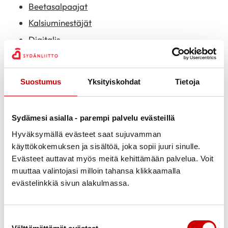
Beetasalpaajat
Kalsiuminestäjät
Digitalis
Rytmihäiriölääkkeet
Kolesterolilääkkeet
Suostumus
Yksityiskohdat
Tietoja
Nesteenpoistolääkkeet
Nitraatit
Sydämesi asialla - parempi palvelu evästeillä
Verihiutaleita estävät lääkkeet
Hyväksymällä evästeet saat sujuvamman
Veren hyytymistä hidastavat lääkkeet eli
käyttökokemuksen ja sisältöä, joka sopii juuri sinulle.
antikoagulantit
Evästeet auttavat myös meitä kehittämään palvelua. Voit
Ivabradiini
muuttaa valintojasi milloin tahansa klikkaamalla
Muita verenpainelääkkeitä
evästelinkkiä sivun alakulmassa.
Lääkkeiden virallisten tuoteselosteiden
haittavaikutuslistat ovat pitkiä ja joskus pelottavia.
Suostumuksen valinta