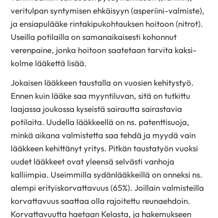
veritulpan syntymisen ehkäisyyn (asperiini-valmiste),
ja ensiapulääke rintakipukohtauksen hoitoon (nitrot).
Useilla potilailla on samanaikaisesti kohonnut
verenpaine, jonka hoitoon saatetaan tarvita kaksi-
kolme lääkettä lisää.
Jokaisen lääkkeen taustalla on vuosien kehitystyö.
Ennen kuin lääke saa myyntiluvan, sitä on tutkittu
laajassa joukossa kyseistä sairautta sairastavia
potilaita. Uudella lääkkeellä on ns. patenttisuoja,
minkä aikana valmistetta saa tehdä ja myydä vain
lääkkeen kehittänyt yritys. Pitkän taustatyön vuoksi
uudet lääkkeet ovat yleensä selvästi vanhoja
kalliimpia. Useimmilla sydänlääkkeillä on onneksi ns.
alempi erityiskorvattavuus (65%). Joillain valmisteilla
korvattavuus saattaa olla rajoitettu reunaehdoin.
Korvattavuutta haetaan Kelasta, ja hakemukseen