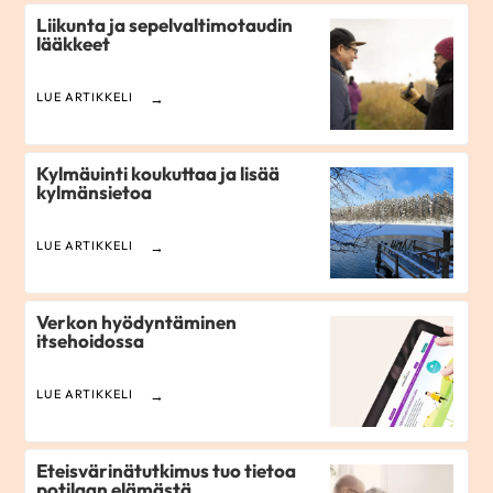
Liikunta ja sepelvaltimotaudin
lääkkeet
LUE ARTIKKELI
Kylmäuinti koukuttaa ja lisää
kylmänsietoa
LUE ARTIKKELI
Verkon hyödyntäminen
itsehoidossa
LUE ARTIKKELI
Eteisvärinätutkimus tuo tietoa
potilaan elämästä