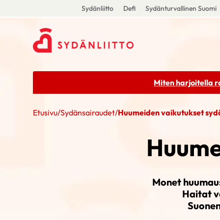
Sydänliitto
Defi
Sydänturvallinen Suomi
Miten harjoitella 
Etusivu
/
Sydänsairaudet
/
Huumeiden vaikutukset sy
Huumei
Monet huumausa
Haitat 
Suonens