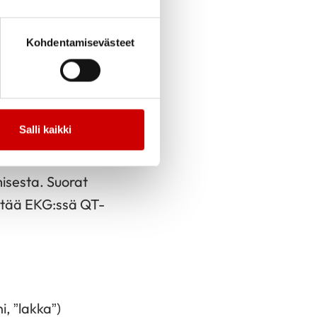
tus on rytmihäiriö.
Kohdentamisevästeet
iriöitä (SVT,
inen sähkökulun
oi olla äkkikuolema.
Salli kaikki
isesta. Suorat
ntää EKG:ssä QT-
, ”lakka”)