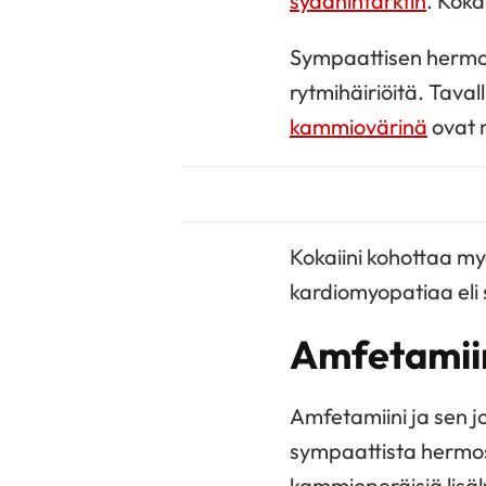
sydäninfarktin
. Koka
Sympaattisen hermost
rytmihäiriöitä. Taval
kammiovärinä
ovat 
Kokaiini kohottaa m
kardiomyopatiaa eli
Amfetamiin
Amfetamiini ja sen j
sympaattista hermost
kammioperäisiä lisä