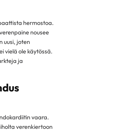
paattista hermostoa.
: verenpaine nousee
n uusi, joten
i vielä ole käytössä.
arkteja ja
hdus
ndokardiitin vaara.
iholta verenkiertoon