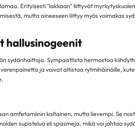
lamaa. Erityisesti ”lakkaan” liittyvät myrkytyskuol
misestä, mutta aineeseen liittyy myös voimakas sy
t hallusinogeenit
ähän sydänhaittoja. Sympaattista hermostoa kiihdyt
erenpainetta ja voivat altistaa rytmihäiriöille, kuten
e.
ltaan amfetamiinin kaltainen, mutta lievempi. Se nos
moiden supistelua eli spasmeja, mikä voi johtaa sydä