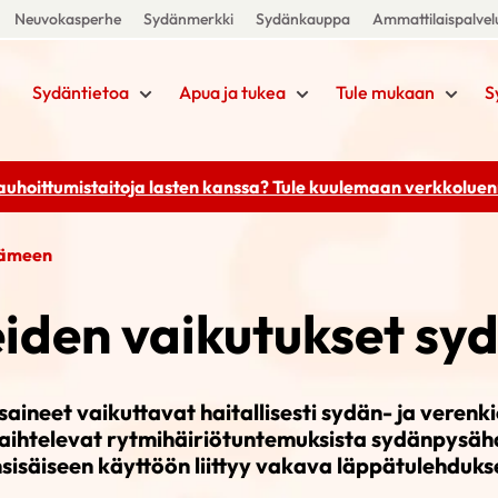
Neuvokasperhe
Sydänmerkki
Sydänkauppa
Ammattilaispalvel
Sydäntietoa
Apua ja tukea
Tule mukaan
S
rauhoittumistaitoja lasten kanssa? Tule kuulemaan
verkkoluenn
dämeen
den vaikutukset s
ineet vaikuttavat haitallisesti sydän- ja verenki
vaihtelevat rytmihäiriötuntemuksista sydänpysäh
isäiseen käyttöön liittyy vakava läppätulehdukse