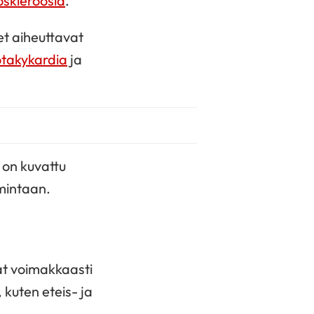
oskleroosia
.
et aiheuttavat
takykardia
ja
 on kuvattu
mintaan.
at voimakkaasti
kuten eteis- ja