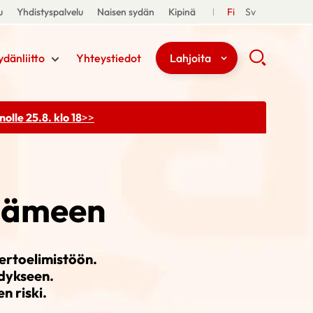
u
Yhdistyspalvelu
Naisen sydän
Kipinä
Fi
Sv
ydänliitto
Yhteystiedot
Lahjoita
olle 25.8. klo 18
>>
ydämeen
ertoelimistöön.
dykseen.
n riski.