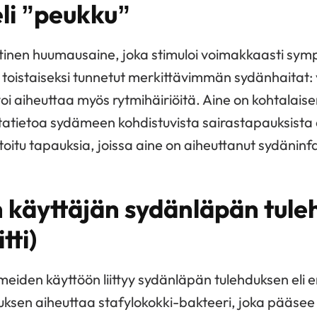
li ”peukku”
tinen huumausaine, joka stimuloi voimakkaasti sym
ät toistaiseksi tunnetut merkittävimmän sydänhaitat
 voi aiheuttaa myös rytmihäiriöitä. Aine on kohtalaise
tatietoa sydämeen kohdistuvista sairastapauksista e
toitu tapauksia, joissa aine on aiheuttanut sydäninf
käyttäjän sydänläpän tule
tti)
eiden käyttöön liittyy sydänläpän tulehduksen eli e
uksen aiheuttaa stafylokokki-bakteeri, joka pääsee 