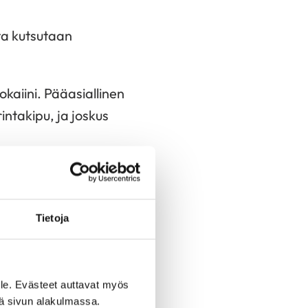
ta kutsutaan
aiini. Pääasiallinen
ntakipu, ja joskus
ttavat sykettä.
Tietoja
annabis saattaa
le. Evästeet auttavat myös
iä sivun alakulmassa.