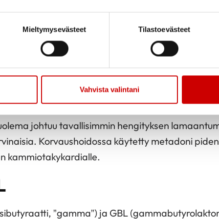
imojen haistelun (imppaamisen) tavallisin sydänvaiku
Mieltymysevästeet
Tilastoevästeet
iolisälyönnit, mutta myös nopeita tykyttäviä rytmihä
oi esiintyä. Myös hidas rytmi, jonka aiheuttaa äkill
eis-kammiokatkos
) on mahdollinen. Tämän seuraus v
Vahvista valintani
 kuolema johtuu tavallisimmin hengityksen lamaantum
rvinaisia. Korvaushoidossa käytetty metadoni pide
ten kammiotakykardialle.
L
butyraatti, ”gamma”) ja GBL (gammabutyrolaktoni