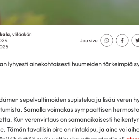
kala
, ylilääkäri
2024
Jaa sivu
Jaa Whatsapp
Jaa Fa
2025
n lyhyesti ainekohtaisesti huumeiden tärkeimpiä s
ydämen sepelvaltimoiden supistelua ja lisää veren 
ertumista. Samalla voimakas sympaattisen hermoston
ta. Kun verenvirtaus on samanaikaisesti heikentyn
Tämän tavallisin oire on rintakipu, ja aine voi aih