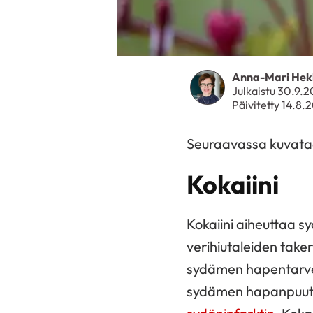
Anna-Mari Hek
Julkaistu 30.9.
Päivitetty 14.8.
Seuraavassa kuvataa
Kokaiini
Kokaiini aiheuttaa s
verihiutaleiden tak
sydämen hapentarvet
sydämen hapanpuute. 