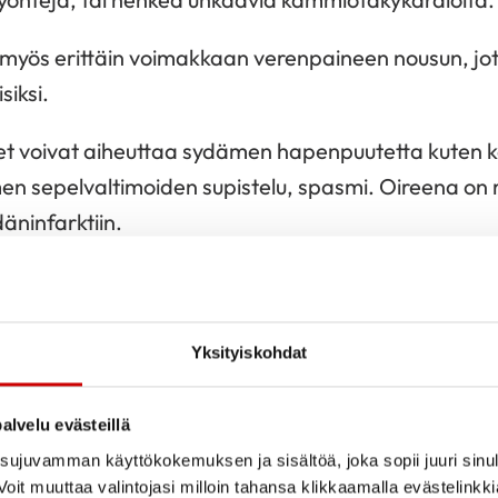
a myös erittäin voimakkaan verenpaineen nousun, jo
siksi.
t voivat aiheuttaa sydämen hapenpuutetta kuten kok
 sepelvaltimoiden supistelu, spasmi. Oireena on ri
däninfarktiin.
otteet
sis, marihuana) kohottavat verenpainetta ja nopeu
Yksityiskohdat
nen käyttö altistaa sydän- ja aivoinfarkteille, sillä k
 valtimokovettumatautia eli
ateroskleroosia
.
alvelu evästeillä
ujuvamman käyttökokemuksen ja sisältöä, joka sopii juuri sinul
iden haistelu
oit muuttaa valintojasi milloin tahansa klikkaamalla evästelinkk