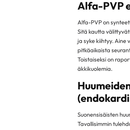
Alfa-PVP e
Alfa-PVP on synteet
Sitä kautta välittyv
ja syke kiihtyy. Aine
pitkäaikaista seuran
Toistaiseksi on rapor
äkkikuolemia.
Huumeiden 
(endokardii
Suonensisäisten huum
Tavallisimmin tulehd