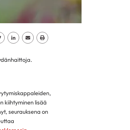
cebook
Jaa Twitter
Jaa Linkedin
Jaa Email
Jaa Print
ydänhaittoja.
hyytymiskappaleiden,
 kiihtyminen lisää
yt, seurauksena on
euttaa