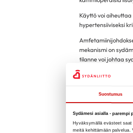
Käyttö voi aiheutta
hypertensiiviseksi krii
Amfetamiinijohdokse
mekanismi on sydämen
tilanne voi johtaa sy
Kannabistu
Kannabistuotteet (ha
Suostumus
Erityisesti säännölli
ilmeisesti kiihdyttää
Sydämesi asialla - parempi p
Hyväksymällä evästeet saat s
Liuotinaine
meitä kehittämään palvelua. V