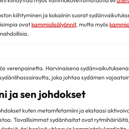
iini kiihdyttää myös valtimokovettumatautia eli
ater
on kiihtyminen ja kokaiinin suorat sydänvaikutuks
lisimpia ovat
kammiolisälyönnit
, mutta myös
kammio
mahdollisia.
yös verenpainetta. Harvinaisena sydänvaikutuksena
 sydänlihassairautta, joka johtaa sydämen vajaatoi
i ja sen johdokset
ohdokset kuten metamfetamiini ja ekstaasi aktivoiv
oa. Tavallisimmat sydänhaitat ovat rytmihäiriöitä, 
lyöntejä, tai henkeä uhkaavia kammiotakykardioita.