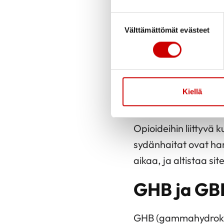
Suostumuksen valinta
Liuotinaineiden ja li
Välttämättömät evästeet
Yleisimpiä ovat kamm
kammiotakykardiat) v
salpaantuminen (
et
Kiellä
Opioidit
Opioideihin liittyvä
sydänhaitat ovat ha
aikaa, ja altistaa si
GHB ja GB
GHB (gammahydroksi