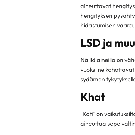
aiheuttavat hengitys
hengityksen pysähty
hidastumisen vaara.
LSD ja muu
Näillä aineilla on v
vuoksi ne kohottavat v
sydämen tykytyksell
Khat
”Kati” on vaikutuksi
aiheuttaa sepelvalti