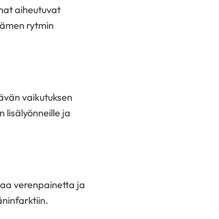
emat aiheutuvat
dämen rytmin
tävän vaikutuksen
 lisälyönneille ja
taa verenpainetta ja
ninfarktiin.