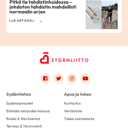
Pitkä tie tahdistinhoidossa –
johdoton tahdistin mahdollisti
normaalin arjen
LUE ARTIKKELI
Link to facebook
Link to twitter
Link to instagram
Link to youtube
Sydäntietoa
Apua ja tukea
Sydänsairaudet
Kuntoutus
Elämää sairauden kanssa
Vertaistuki
Ruoka & Ravitsemus
Tukea sairaalasta
Terveys & Hyvinvointi