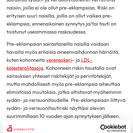
naisiin, joilla ei ole ollut pre-eklampsiaa. Riski on
erityisen suuri naisilla, joilla on ollut vaikea pre-
eklampsia, ennenaikainen synnytys ja/tai tauti on
toistunut useammassa raskaudessa.
Pre-eklampsian sairastaneilla naisilla voidaan
havaita myös erilaisia aineenvaihdunnan häiriöitä,
kuten kohonneita
verensokeri
– ja
LDL-
kolesterolitasoja
. Kohonneen riskin taustalla ovat
sairauksien yhteiset riskitekijät ja perintötekijät,
mutta mahdollisesti myös pre-eklampsia aiheuttaa
elimistössä muutoksia, jotka altistavat myöhemmin
sydän- ja verisuonitaudeille. Pre-eklampsiaan liittyvä
sydän- ja verisuonitautiriski näyttäisi olevan
suurimmillaan 10 vuoden ajan synnytyksen jälkeen.
Mitä huomioida pre-eklampsian