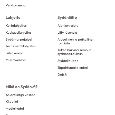
Verkkoluennot
Lahjoita
Sydänliitto
Kertalahjoitus
Ajankohtaista
Kuukausilahjoitus
Liity jäseneksi
Sydän-arpajaiset
Alueellinen ja paikallinen
toiminta
Testamenttilahjoitus
Tukea harvinaisempiin
Juhlakeräys
sydänsairauksiin
Muistokeräys
Sydänkauppa
Tapahtumakalenteri
Defi.fi
Mikä on Sydän.fi?
Asiantuntija vastaa
Kilpailut
Mediatiedot