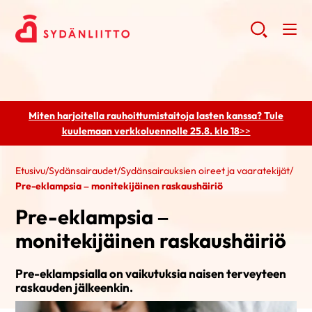
Miten harjoitella rauhoittumistaitoja lasten kanssa? Tule
kuulemaan
verkkoluennolle 25.8. klo 18
>>
Etusivu
/
Sydänsairaudet
/
Sydänsairauksien oireet ja vaaratekijät
/
Pre-eklampsia – monitekijäinen raskaushäiriö
Pre-eklampsia –
monitekijäinen raskaushäiriö
Pre-eklampsialla on vaikutuksia naisen terveyteen
raskauden jälkeenkin.