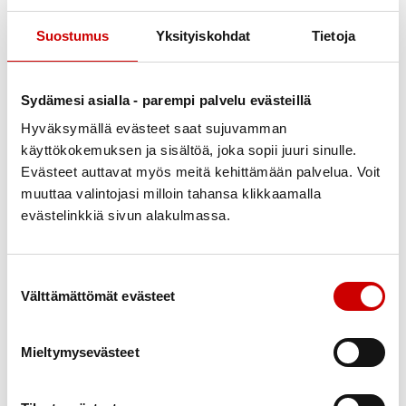
jälkeen?
Suostumus
Yksityiskohdat
Tietoja
Noin puolet pre-eklampsian sairastaneista naisista ei
tiedä tautiin liittyvästä myöhäisemmästä sydän- ja
verisuonitautiriskistä. Olisi tärkeää, että
Sydämesi asialla - parempi palvelu evästeillä
terveydenhuollossa raskaushistoria huomioitaisiin
Hyväksymällä evästeet saat sujuvamman
terveysriskejä kartoitettaessa ja tarvittaessa
käyttökokemuksen ja sisältöä, joka sopii juuri sinulle.
järjestettäisiin säännöllistä pitkäaikaisseurantaa.
Evästeet auttavat myös meitä kehittämään palvelua. Voit
Erityisesti verenpainetta tulisi seurata raskauden
muuttaa valintojasi milloin tahansa klikkaamalla
evästelinkkiä sivun alakulmassa.
jälkeen. Jos verenpaine on jälkitarkastuksessa
normaali, vuosittainen omaseuranta on kuitenkin
tärkeää.
Suostumuksen valinta
Välttämättömät evästeet
KATSO VERENPAINEEN KOTIMITTAUSOHJEET
Mieltymysevästeet
Pre-eklampsian sairastaneen naisen kannattaa
kiinnittää huomiota myös sydänterveyttä edistäviin