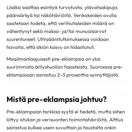
Lisäksi saattaa esiintyä turvotusta, ylävatsakipuja,
päänsärkyä tai näköhäiriöitä. Verikokeiden avulla
saatetaan todeta, että verihiutaleiden määrä on
vähentynyt sekä maksa- ja/tai munuaisarvot
suurentuneet. Ultraäänitutkimuksessa voidaan
havaita, että sikiön kasvu on hidastunut.
Maailmanlaajuisesti pre-eklampsia on yksi
suurimmista äitiyshuollon haasteista. Suomessa pre-
eklampsiaan sairastuu 2–3 prosenttia synnyttäjistä.
Mistä pre-eklampsia johtuu?
Pre-eklampsian tarkkaa syytä ei tiedetä, mutta siihen
liittyy istukan ja verisuonten toimintahäiriöitä. Alttius
sairastua kulkee usein suvuittain ja taustalta onkin