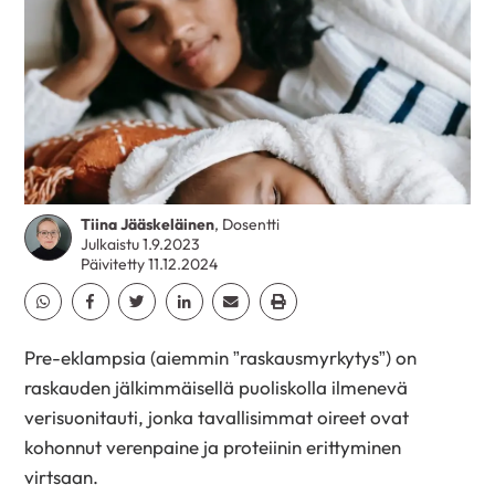
Tiina Jääskeläinen
, Dosentti
Julkaistu 1.9.2023
Päivitetty 11.12.2024
Jaa Whatsapp
Jaa Facebook
Jaa Twitter
Jaa Linkedin
Jaa Email
Jaa Print
Pre-eklampsia (aiemmin ”raskausmyrkytys”) on
raskauden jälkimmäisellä puoliskolla ilmenevä
verisuonitauti, jonka tavallisimmat oireet ovat
kohonnut verenpaine ja proteiinin erittyminen
virtsaan.