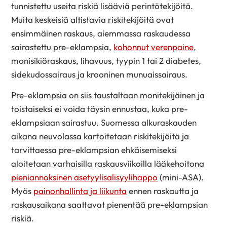
tunnistettu useita riskiä lisääviä perintötekijöitä.
Muita keskeisiä altistavia riskitekijöitä ovat
ensimmäinen raskaus, aiemmassa raskaudessa
sairastettu pre-eklampsia,
kohonnut verenpaine
,
monisikiöraskaus, lihavuus, tyypin 1 tai 2 diabetes,
sidekudossairaus ja krooninen munuaissairaus.
Pre-eklampsia on siis taustaltaan monitekijäinen ja
toistaiseksi ei voida täysin ennustaa, kuka pre-
eklampsiaan sairastuu. Suomessa alkuraskauden
aikana neuvolassa kartoitetaan riskitekijöitä ja
tarvittaessa pre-eklampsian ehkäisemiseksi
aloitetaan varhaisilla raskausviikoilla lääkehoitona
pieniannoksinen asetyylisalisyylihappo
(mini-ASA).
Myös
painonhallinta ja liikunta
ennen raskautta ja
raskausaikana saattavat pienentää pre-eklampsian
riskiä.