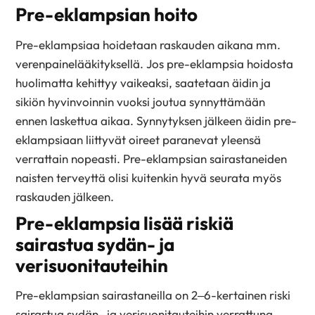
Pre-eklampsian hoito
Pre-eklampsiaa hoidetaan raskauden aikana mm.
verenpainelääkityksellä. Jos pre-eklampsia hoidosta
huolimatta kehittyy vaikeaksi, saatetaan äidin ja
sikiön hyvinvoinnin vuoksi joutua synnyttämään
ennen laskettua aikaa. Synnytyksen jälkeen äidin pre-
eklampsiaan liittyvät oireet paranevat yleensä
verrattain nopeasti. Pre-eklampsian sairastaneiden
naisten terveyttä olisi kuitenkin hyvä seurata myös
raskauden jälkeen.
Pre-eklampsia lisää riskiä
sairastua sydän- ja
verisuonitauteihin
Pre-eklampsian sairastaneilla on 2–6-kertainen riski
sairastua sydän- ja verisuonitauteihin verrattuna